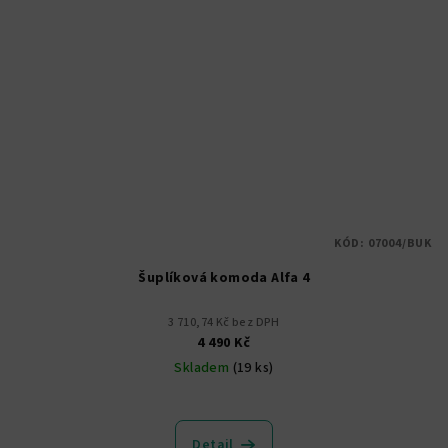
KÓD:
07004/BUK
Šuplíková komoda Alfa 4
3 710,74 Kč bez DPH
4 490 Kč
Skladem
(19 ks)
Průměrné
hodnocení
produktu
Detail