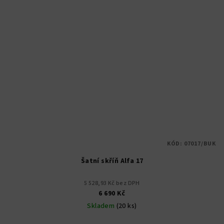
KÓD:
07017/BUK
Šatní skříň Alfa 17
5 528,93 Kč bez DPH
6 690 Kč
Skladem
(20 ks)
Průměrné