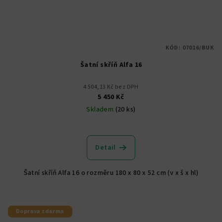
KÓD:
07016/BUK
Šatní skříň Alfa 16
4 504,13 Kč bez DPH
5 450 Kč
Skladem
(20 ks)
Průměrné
hodnocení
produktu
Detail
je
5,0
Šatní skříň Alfa 16 o rozměru 180 x 80 x 52 cm (v x š x hl)
z
5
hvězdiček.
Doprava zdarma