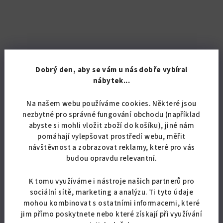
KÓD:
07007/BUK
Dobrý den, aby se vám u nás dobře vybíral
Šuplíková skříň Alfa 7
nábytek...
2 520,66 Kč bez DPH
Na našem webu používáme cookies. Některé jsou
3 050 Kč
nezbytné pro správné fungování obchodu (například
Skladem
(18 ks)
abyste si mohli vložit zboží do košíku), jiné nám
pomáhají vylepšovat prostředí webu, měřit
návštěvnost a zobrazovat reklamy, které pro vás
Detail
budou opravdu relevantní.
K tomu využíváme i nástroje našich partnerů pro
Zásuvková skříň o rozměru 90 x 40 x 35 cm (v x š x hl)
sociální sítě, marketing a analýzu. Ti tyto údaje
mohou kombinovat s ostatními informacemi, které
jim přímo poskytnete nebo které získají při využívání