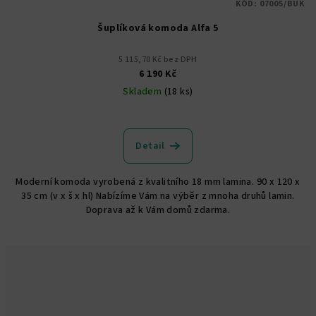
KÓD:
07005/BUK
Šuplíková komoda Alfa 5
5 115,70 Kč bez DPH
6 190 Kč
Skladem
(18 ks)
Průměrné
hodnocení
produktu
Detail
je
5,0
Moderní komoda vyrobená z kvalitního 18 mm lamina. 90 x 120 x
z
35 cm (v x š x hl) Nabízíme Vám na výběr z mnoha druhů lamin.
5
Doprava až k Vám domů zdarma.
hvězdiček.