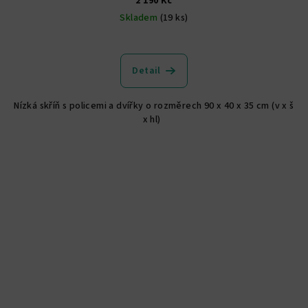
2 190 Kč
Skladem
(19 ks)
Průměrné
hodnocení
produktu
Detail
je
5,0
Nízká skříň s policemi a dvířky o rozměrech 90 x 40 x 35 cm (v x š
z
x hl)
5
hvězdiček.