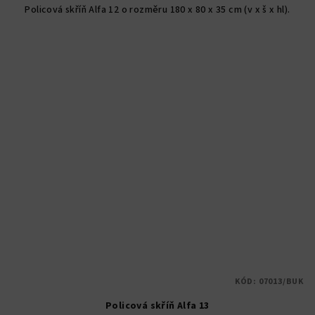
Policová skříň Alfa 12 o rozměru 180 x 80 x 35 cm (v x š x hl).
z
5
hvězdiček.
KÓD:
07013/BUK
Policová skříň Alfa 13