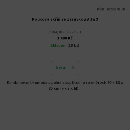
KÓD:
07003/BUK
Policová skříň se zásuvkou Alfa 3
2 884,30 Kč bez DPH
3 490 Kč
Skladem
(19 ks)
Průměrné
hodnocení
produktu
Detail
je
5,0
Kombinovaná komoda s policí a šuplíkem o rozměrech 90 x 80 x
z
35 cm (v x š x hl).
5
hvězdiček.