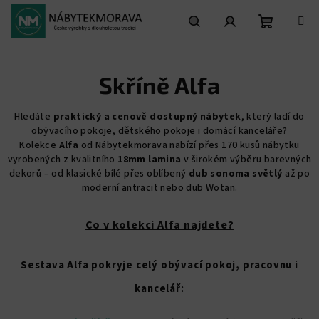
Přejít
na
obsah
Nákupní
Hledat
Přihlášení
Skříně Alfa
košík
Hledáte
praktický a cenově dostupný nábytek
, který ladí do
obývacího pokoje, dětského pokoje i domácí kanceláře?
Kolekce
Alfa
od Nábytekmorava nabízí přes 170 kusů nábytku
vyrobených z kvalitního
18mm lamina
v širokém výběru barevných
dekorů – od klasické bílé přes oblíbený
dub sonoma světlý
až po
moderní antracit nebo dub Wotan.
Co v kolekci Alfa najdete?
Sestava Alfa pokryje celý obývací pokoj, pracovnu i
kancelář: