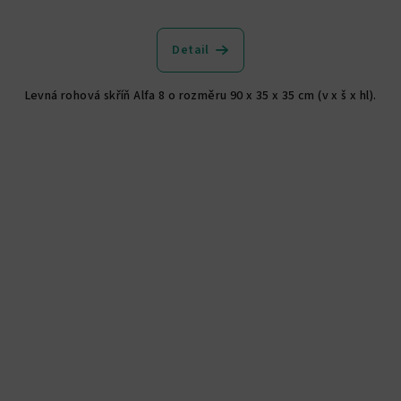
Průměrné
hodnocení
produktu
Detail
je
5,0
Levná rohová skříň Alfa 8 o rozměru 90 x 35 x 35 cm (v x š x hl).
z
5
hvězdiček.