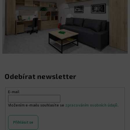
p
r
v
k
y
v
ý
p
i
s
u
Odebírat newsletter
E-mail
Vložením e-mailu souhlasíte se
zpracováním osobních údajů
.
Přihlásit se