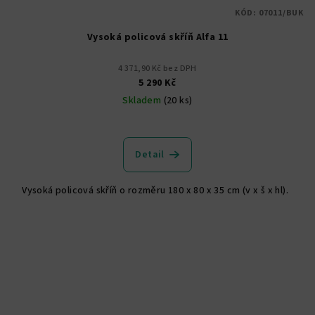
KÓD:
07011/BUK
Vysoká policová skříň Alfa 11
4 371,90 Kč bez DPH
5 290 Kč
Skladem
(20 ks)
Průměrné
hodnocení
produktu
Detail
je
4,8
Vysoká policová skříň o rozměru 180 x 80 x 35 cm (v x š x hl).
z
5
hvězdiček.