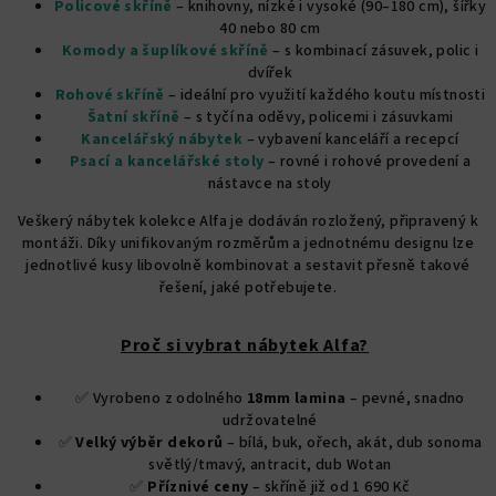
Policové skříně
– knihovny, nízké i vysoké (90–180 cm), šířky
40 nebo 80 cm
Komody a šuplíkové skříně
– s kombinací zásuvek, polic i
dvířek
Rohové skříně
– ideální pro využití každého koutu místnosti
Šatní skříně
– s tyčí na oděvy, policemi i zásuvkami
Kancelářský nábytek
– vybavení kanceláří a recepcí
Psací a kancelářské stoly
– rovné i rohové provedení a
nástavce na stoly
Veškerý nábytek kolekce Alfa je dodáván rozložený, připravený k
montáži. Díky unifikovaným rozměrům a jednotnému designu lze
jednotlivé kusy libovolně kombinovat a sestavit přesně takové
řešení, jaké potřebujete.
Proč si vybrat nábytek Alfa?
✅ Vyrobeno z odolného
18mm lamina
– pevné, snadno
udržovatelné
✅
Velký výběr dekorů
– bílá, buk, ořech, akát, dub sonoma
světlý/tmavý, antracit, dub Wotan
✅
Příznivé ceny
– skříně již od 1 690 Kč