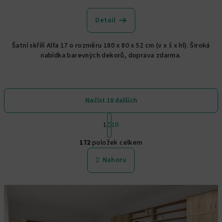
hodnocení
produktu
Detail
je
5,0
Šatní skříň Alfa 17 o rozměru 180 x 80 x 52 cm (v x š x hl). Široká
z
nabídka barevných dekorů, doprava zdarma.
5
hvězdiček.
Načíst 18 dalších
S
1
10
t
O
r
172
položek celkem
á
v
n
l
Nahoru
k
á
o
d
v
a
á
n
c
í
í