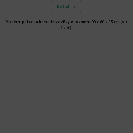
produktu
Detail
je
5,0
Moderní policová komoda s dvířky o rozměru 90 x 80 x 35 cm (v x
z
š x hl).
5
hvězdiček.