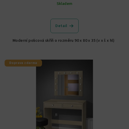
Skladem
Průměrné
hodnocení
produktu
Detail
je
5,0
Moderní policová skříň o rozměru 90 x 80 x 35 (v x š x hl)
z
5
hvězdiček.
Doprava zdarma