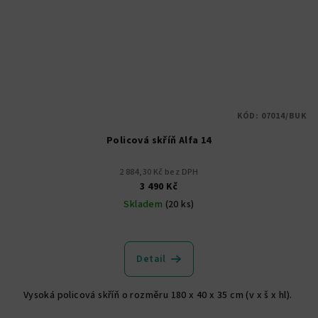
KÓD:
07014/BUK
Policová skříň Alfa 14
2 884,30 Kč bez DPH
3 490 Kč
Skladem
(20 ks)
Průměrné
hodnocení
produktu
Detail
je
5,0
Vysoká policová skříň o rozměru 180 x 40 x 35 cm (v x š x hl).
z
5