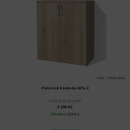
KÓD:
07002/BUK
Policová komoda Alfa 2
2 719,01 Kč bez DPH
3 290 Kč
Skladem
(19 ks)
Průměrné
hodnocení