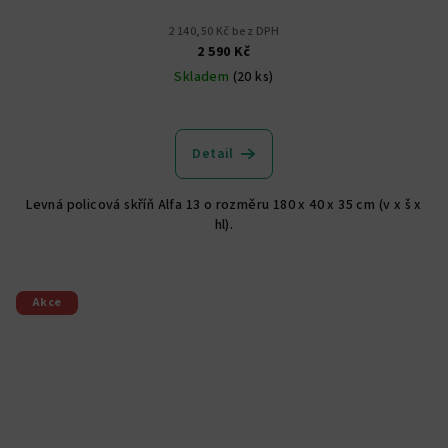
2 140,50 Kč bez DPH
2 590 Kč
Skladem
(20 ks)
Průměrné
hodnocení
produktu
Detail
je
4,8
Levná policová skříň Alfa 13 o rozměru 180 x 40 x 35 cm (v x š x
z
hl).
5
hvězdiček.
Akce