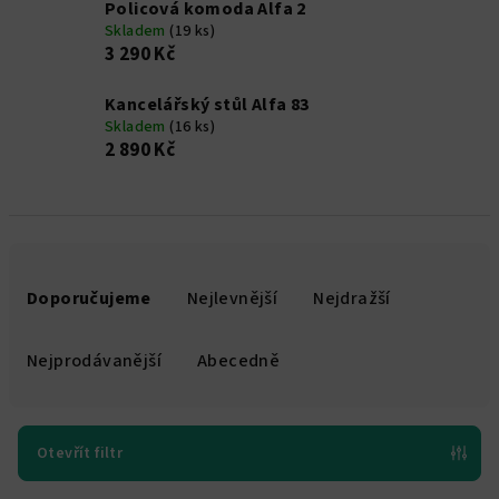
Policová komoda Alfa 2
Skladem
(19 ks)
3 290 Kč
Kancelářský stůl Alfa 83
Skladem
(16 ks)
2 890 Kč
Ř
a
Doporučujeme
Nejlevnější
Nejdražší
z
e
Nejprodávanější
Abecedně
n
í
p
Otevřít filtr
r