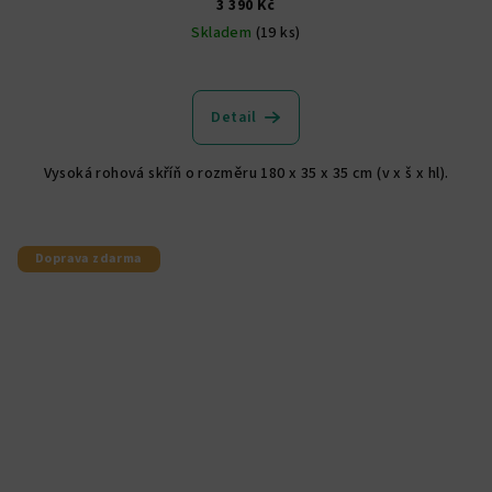
3 390 Kč
Skladem
(19 ks)
Průměrné
hodnocení
produktu
Detail
je
5,0
Vysoká rohová skříň o rozměru 180 x 35 x 35 cm (v x š x hl).
z
5
hvězdiček.
Doprava zdarma