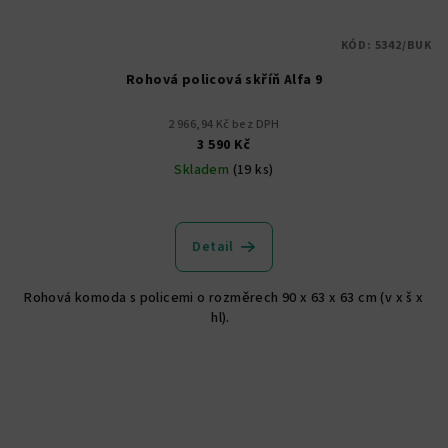
KÓD:
5342/BUK
Rohová policová skříň Alfa 9
2 966,94 Kč bez DPH
3 590 Kč
Skladem
(19 ks)
Průměrné
hodnocení
produktu
Detail
je
5,0
Rohová komoda s policemi o rozměrech 90 x 63 x 63 cm (v x š x
z
hl).
5
hvězdiček.