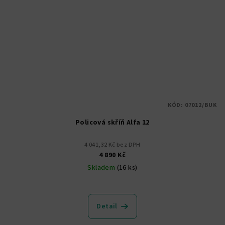
KÓD:
07012/BUK
Policová skříň Alfa 12
4 041,32 Kč bez DPH
4 890 Kč
Skladem
(16 ks)
Průměrné
hodnocení
produktu
Detail
je
5,0