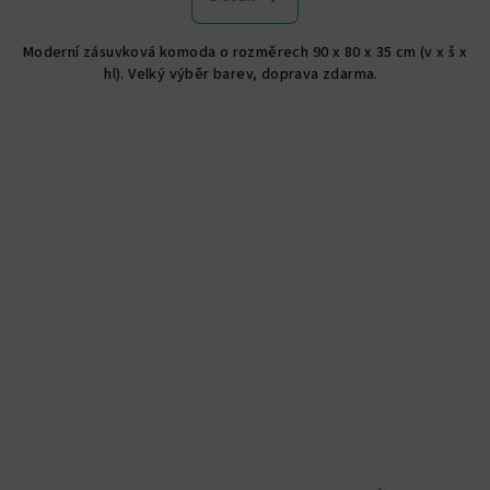
je
5,0
Moderní zásuvková komoda o rozměrech 90 x 80 x 35 cm (v x š x
z
hl). Velký výběr barev, doprava zdarma.
5
hvězdiček.