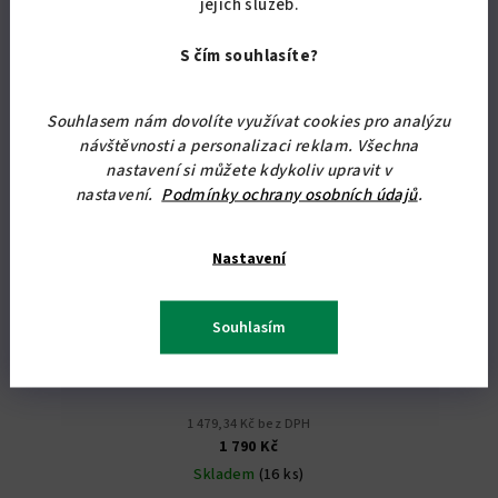
jejich služeb.
S čím souhlasíte?
Souhlasem nám dovolíte využívat cookies pro analýzu
návštěvnosti a personalizaci reklam. Všechna
nastavení si můžete kdykoliv upravit v
nastavení.
Podmínky ochrany osobních údajů
.
Nastavení
Souhlasím
KÓD:
07008/BUK
Rohová policová skříň Alfa 8
1 479,34 Kč bez DPH
1 790 Kč
Skladem
(16 ks)