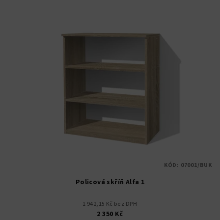
V
o
ý
d
p
u
i
k
s
t
p
ů
r
o
d
u
k
t
KÓD:
07001/BUK
ů
Policová skříň Alfa 1
1 942,15 Kč bez DPH
2 350 Kč