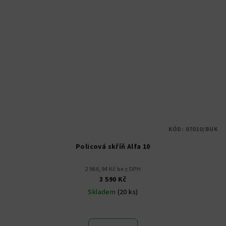
KÓD:
07010/BUK
Policová skříň Alfa 10
2 966,94 Kč bez DPH
3 590 Kč
Skladem
(20 ks)
Průměrné
hodnocení