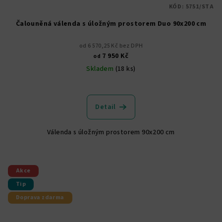
KÓD:
5751/STA
Čalouněná válenda s úložným prostorem Duo 90x200 cm
od 6 570,25 Kč bez DPH
7 950 Kč
od
Skladem
(18 ks)
Průměrné
hodnocení
produktu
Detail
je
5,0
Válenda s úložným prostorem 90x200 cm
z
5
hvězdiček.
Akce
Tip
Doprava zdarma