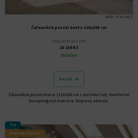
KÓD:
5763/BEZ
Čalouněná postel Aneta 110x200 cm
8 388,43 Kč bez DPH
10 150 Kč
Skladem
Průměrné
hodnocení
produktu
Detail
je
4,9
Čalouněná postel Aneta 110x200 cm s bočními čely. Komfortní
z
boxspringová matrace. Doprava zdarma.
5
hvězdiček.
Tip
Doprava zdarma