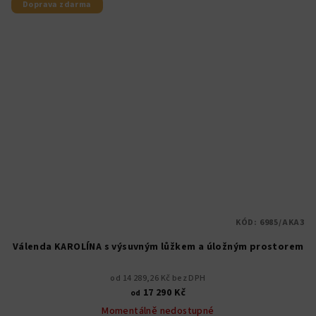
Doprava zdarma
KÓD:
6985/AKA3
Válenda KAROLÍNA s výsuvným lůžkem a úložným prostorem
od 14 289,26 Kč bez DPH
17 290 Kč
od
Momentálně nedostupné