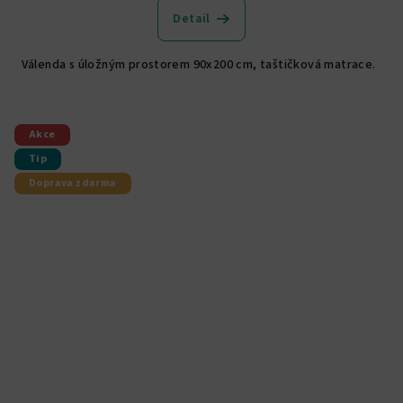
produktu
Detail
je
4,8
Válenda s úložným prostorem 90x200 cm, taštičková matrace.
z
5
hvězdiček.
Akce
Tip
Doprava zdarma