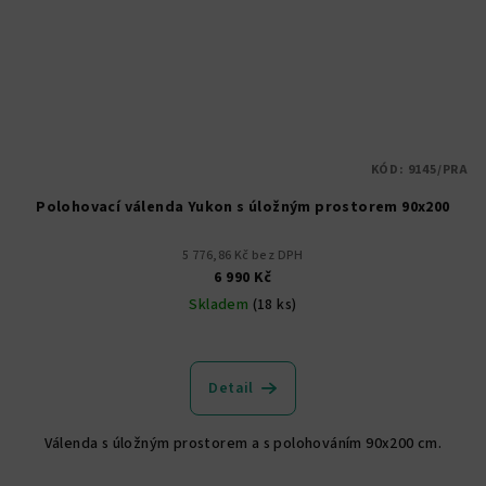
KÓD:
9145/PRA
Polohovací válenda Yukon s úložným prostorem 90x200
5 776,86 Kč bez DPH
6 990 Kč
Skladem
(18 ks)
Průměrné
hodnocení
produktu
Detail
je
5,0
Válenda s úložným prostorem a s polohováním 90x200 cm.
z
5