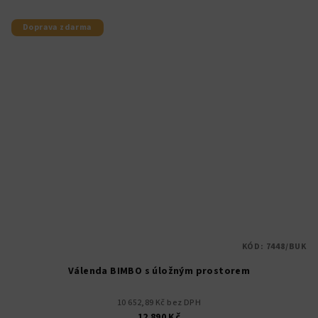
hvězdiček.
Doprava zdarma
KÓD:
7448/BUK
Válenda BIMBO s úložným prostorem
10 652,89 Kč bez DPH
12 890 Kč