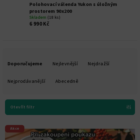
Polohovací válenda Yukon s úložným
prostorem 90x200
Skladem
(18 ks)
6 990 Kč
Ř
a
Doporučujeme
Nejlevnější
Nejdražší
z
e
Nejprodávanější
Abecedně
n
í
p
Otevřít filtr
r
V
o
Akce
ý
d