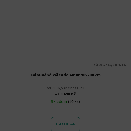
KÓD:
5715/ED/STA
Čalouněná válenda Amur 90x200 cm
od 7 016,53 Kč bez DPH
8 490 Kč
od
Skladem
(10 ks)
Průměrné
hodnocení
produktu
Detail
je