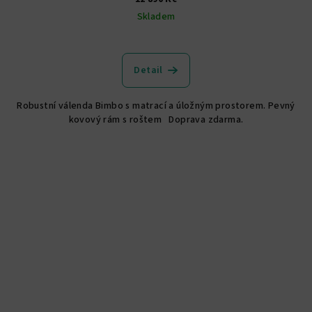
Skladem
Průměrné
hodnocení
produktu
Detail
je
3,0
Robustní válenda Bimbo s matrací a úložným prostorem. Pevný
z
kovový rám s roštem Doprava zdarma.
5
hvězdiček.