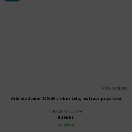
KÓD:
51/BUK4
Válenda Junior 200x80 cm bez čela, matrace pružinová
4 454,55 Kč bez DPH
5 390 Kč
Skladem