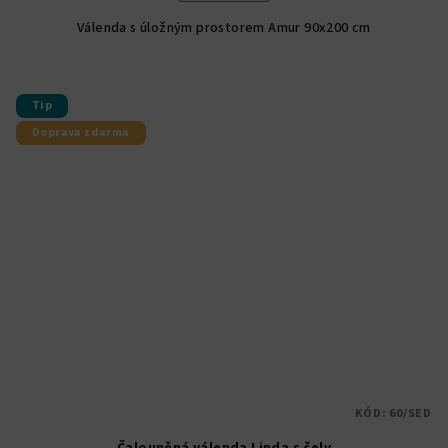
5,0
Válenda s úložným prostorem Amur 90x200 cm
z
5
hvězdiček.
Tip
Doprava zdarma
KÓD:
60/SED