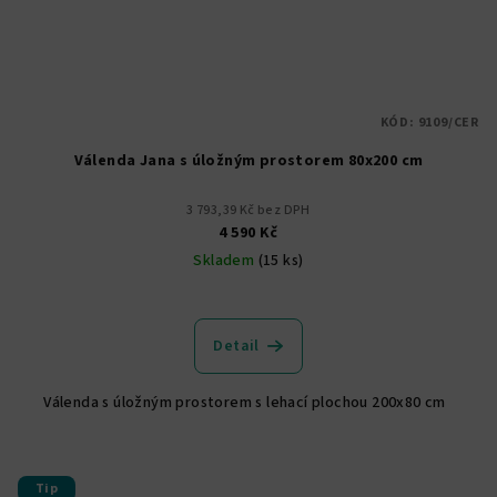
KÓD:
9109/CER
Válenda Jana s úložným prostorem 80x200 cm
3 793,39 Kč bez DPH
4 590 Kč
Skladem
(15 ks)
Detail
Válenda s úložným prostorem s lehací plochou 200x80 cm
Tip