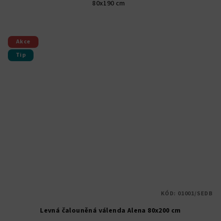
80x190 cm
5
hvězdiček.
Akce
Tip
KÓD:
01001/SEDB
Levná čalouněná válenda Alena 80x200 cm