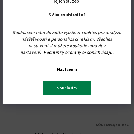
jejich služeb.
Čalouněná válenda s úložným prostorem s lehací plochou 90x200
z
cm.
5
S čím souhlasíte?
hvězdiček.
Souhlasem nám dovolíte využívat cookies pro analýzu
Tip
návštěvnosti a personalizaci reklam. Všechna
nastavení si můžete kdykoliv upravit v
nastavení.
Podmínky ochrany osobních údajů
.
Nastavení
Souhlasím
KÓD:
8691/ED/BEZ