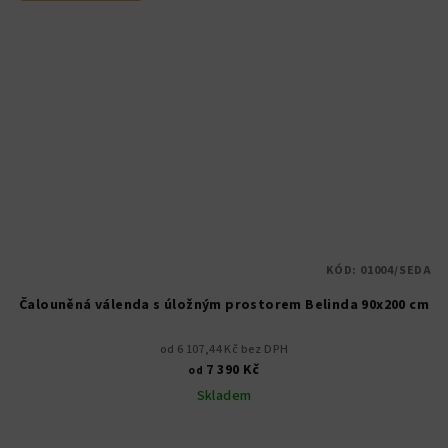
KÓD:
01004/SEDA
Čalouněná válenda s úložným prostorem Belinda 90x200 cm
od 6 107,44 Kč bez DPH
7 390 Kč
od
Skladem
Průměrné
hodnocení