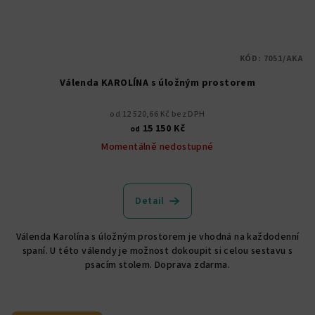
KÓD:
7051/AKA
Válenda KAROLÍNA s úložným prostorem
od 12 520,66 Kč bez DPH
15 150 Kč
od
Momentálně nedostupné
Detail
Válenda Karolína s úložným prostorem je vhodná na každodenní
spaní. U této válendy je možnost dokoupit si celou sestavu s
psacím stolem. Doprava zdarma.