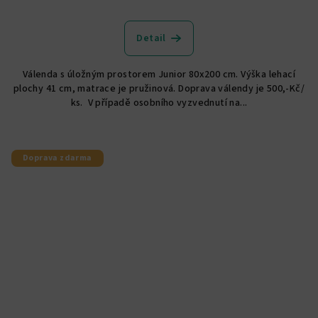
Průměrné
hodnocení
produktu
Detail
je
5,0
Válenda s úložným prostorem Junior 80x200 cm. Výška lehací
z
plochy 41 cm, matrace je pružinová. Doprava válendy je 500,-Kč/
5
ks. V případě osobního vyzvednutí na...
hvězdiček.
Doprava zdarma