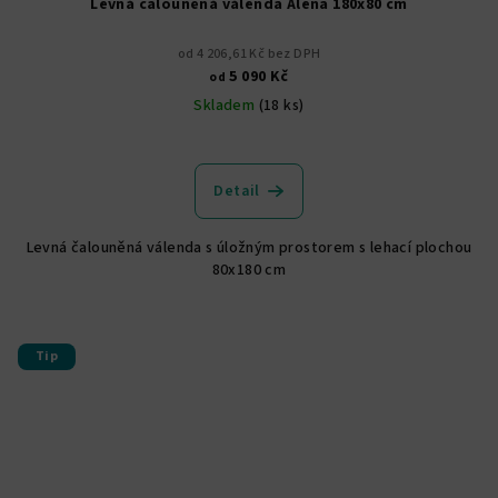
Levná čalouněná válenda Alena 180x80 cm
od 4 206,61 Kč bez DPH
5 090 Kč
od
Skladem
(18 ks)
Průměrné
hodnocení
produktu
Detail
je
5,0
Levná čalouněná válenda s úložným prostorem s lehací plochou
z
80x180 cm
5
hvězdiček.
Tip