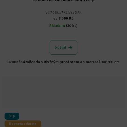
Čalouněná válenda Linda s čely
od 7 099,17 Kč bez DPH
8 590 Kč
od
Skladem
(30 ks)
Průměrné
hodnocení
produktu
Detail
je
4,9
Čalouněná válenda s úložným prostorem a s matrací 90x200 cm.
z
5
hvězdiček.
Tip
Doprava zdarma