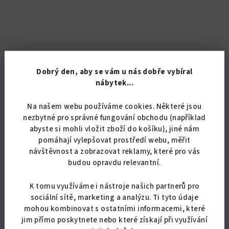
Dobrý den, aby se vám u nás dobře vybíral
nábytek...
KÓD:
6799/STA
Na našem webu používáme cookies. Některé jsou
nezbytné pro správné fungování obchodu (například
Čalouněná, polohovací válenda KOLORADO
abyste si mohli vložit zboží do košíku), jiné nám
pomáhají vylepšovat prostředí webu, měřit
od 6 851,24 Kč bez DPH
návštěvnost a zobrazovat reklamy, které pro vás
8 290 Kč
od
budou opravdu relevantní.
Skladem
(40 ks)
Průměrné
K tomu využíváme i nástroje našich partnerů pro
hodnocení
sociální sítě, marketing a analýzu. Ti tyto údaje
produktu
mohou kombinovat s ostatními informacemi, které
Detail
je
jim přímo poskytnete nebo které získají při využívání
5,0