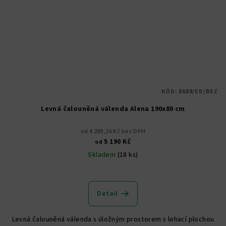
KÓD:
8688/ED/BEZ
Levná čalouněná válenda Alena 190x80 cm
od 4 289,26 Kč bez DPH
5 190 Kč
od
Skladem
(18 ks)
Průměrné
hodnocení
produktu
Detail
je
5,0
Levná čalouněná válenda s úložným prostorem s lehací plochou
z