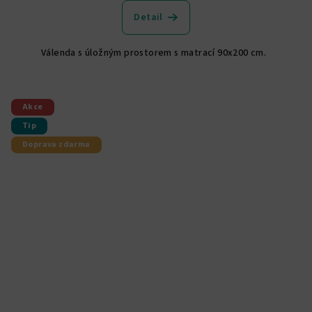
produktu
Detail
je
5,0
Válenda s úložným prostorem s matrací 90x200 cm.
z
5
hvězdiček.
Akce
Tip
Doprava zdarma