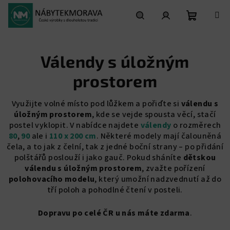
Přejít
na
obsah
Nákupní
Hledat
Přihlášení
Válendy s úložným
košík
prostorem
Využijte volné místo pod lůžkem a pořiďte si
válendu s
úložným prostorem
, kde se vejde spousta věcí, stačí
postel vyklopit. V nabídce najdete
válendy
o rozměrech
80
,
90
ale i
110 x 200 cm
. Některé modely mají čalouněná
čela, a to jak z čelní, tak z jedné boční strany – po přidání
polštářů poslouží i jako gauč. Pokud sháníte
dětskou
válendu s úložným prostorem
, zvažte pořízení
polohovacího modelu
, který umožní nadzvednutí až do
tří poloh a pohodlné čtení v posteli.
Dopravu po celé ČR u nás máte zdarma
.