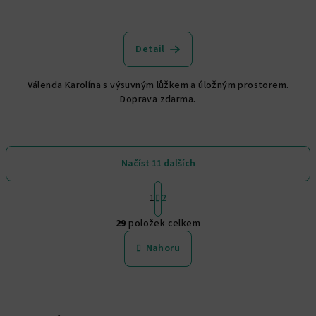
Detail
Válenda Karolína s výsuvným lůžkem a úložným prostorem.
Doprava zdarma.
Načíst 11 dalších
S
1
2
t
O
r
29
položek celkem
á
v
n
l
Nahoru
k
á
o
d
v
a
á
n
c