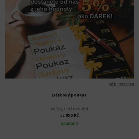
p
u
i
k
s
t
p
ů
r
o
d
u
k
t
KÓD:
7350/1 0
ů
Dárkový poukaz
od 785,12 Kč bez DPH
950 Kč
od
Skladem