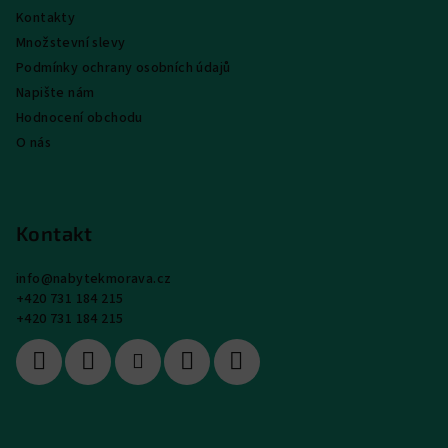
Kontakty
Množstevní slevy
Podmínky ochrany osobních údajů
Napište nám
Hodnocení obchodu
O nás
Kontakt
info
@
nabytekmorava.cz
+420 731 184 215
+420 731 184 215