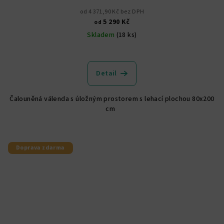
od 4 371,90 Kč bez DPH
5 290 Kč
od
Skladem
(18 ks)
Průměrné
hodnocení
produktu
Detail
je
4,9
Čalouněná válenda s úložným prostorem s lehací plochou 80x200
z
cm
5
hvězdiček.
Doprava zdarma