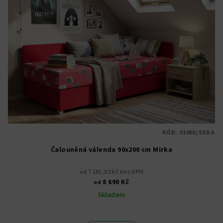
KÓD:
01005/SEDA
Čalouněná válenda 90x200 cm Mirka
od 7 181,82 Kč bez DPH
8 690 Kč
od
Skladem
Průměrné
hodnocení