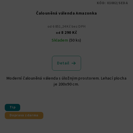
KÓD:
01002/SEDA
Čalouněná válenda Amazonka
od 6 851,24 Kč bez DPH
8 290 Kč
od
Skladem
(50 ks)
Průměrné
hodnocení
produktu
Detail
je
4,9
Moderní čalouněná válenda s úložným prostorem. Lehací plocha
z
je 200x90 cm.
5
hvězdiček.
Tip
Doprava zdarma