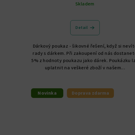
t
Skladem
ů
Detail
Dárkový poukaz - šikovné řešení, když si neví
rady s dárkem. Při zakoupení od nás dostanet
5% z hodnoty poukazu jako dárek. Poukázku l
uplatnit na veškeré zboží v našem...
Novinka
Doprava zdarma