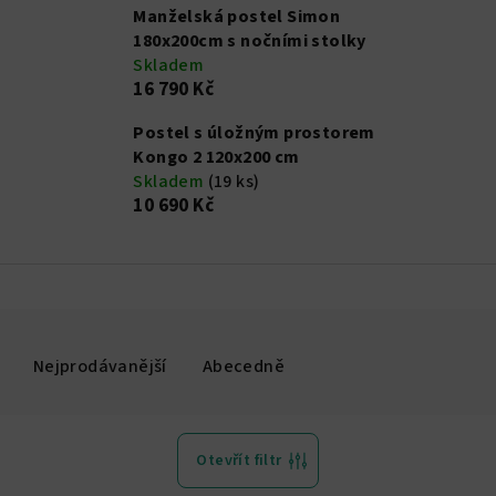
Manželská postel Simon
180x200cm s nočními stolky
Skladem
16 790 Kč
Postel s úložným prostorem
Kongo 2 120x200 cm
Skladem
(19 ks)
10 690 Kč
Nejprodávanější
Abecedně
Otevřít filtr