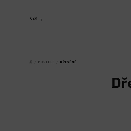
Přejít
na
obsah
CZK
/
POSTELE
/
DŘEVĚNÉ
DOMŮ
Dř