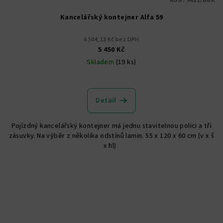
KÓD:
5411/BUK
Kancelářský kontejner Alfa 59
4 504,13 Kč bez DPH
5 450 Kč
Skladem
(19 ks)
Detail
Pojízdný kancelářský kontejner má jednu stavitelnou polici a tři
zásuvky. Na výběr z několika odstínů lamin. 55 x 120 x 60 cm (v x š
x hl)