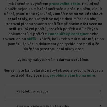
Pak začněte s výběrem
pracovního stolu
. Pokud má
sloužit nejen k umístění počítače a práci na něm, ale i k
učení, psaní nebo rýsování, zaměřte se na
velké rohové
psací stoly
, na kterých se najde dost místa na obojí.
Pracovní plochu snadno rozšíříte přidáním
nástavce na
stůl
. K uložení papírů, psacích potřeb a důležitých
dokumentů si pořiďte
kancelářský kontejner
nebo
rovnou celou
skříň
– záleží, kolik toho máte. Ale mějte na
paměti, že věci a dokumenty se rychle hromadí a že
úložného prostoru není nikdy dost.
Vybraný nábytek vám
zdarma doručíme
.
Nenašli jste kancelářský nábytek podle svých představ a
potřeb? Napište nám,
vyrobíme vám ho na míru
.
Nábytek do recepce
Pracovní stoly a jejich nádstavby