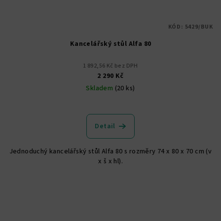
KÓD:
5429/BUK
Kancelářský stůl Alfa 80
1 892,56 Kč bez DPH
2 290 Kč
Skladem
(20 ks)
Detail
Jednoduchý kancelářský stůl Alfa 80 s rozměry 74 x 80 x 70 cm (v
x š x hl).