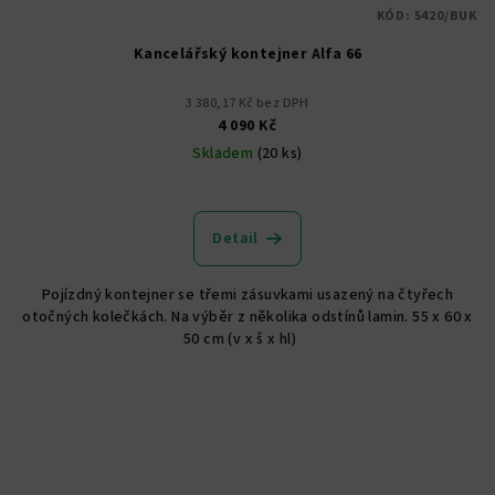
KÓD:
5420/BUK
Kancelářský kontejner Alfa 66
3 380,17 Kč bez DPH
4 090 Kč
Skladem
(20 ks)
Detail
Pojízdný kontejner se třemi zásuvkami usazený na čtyřech
otočných kolečkách. Na výběr z několika odstínů lamin. 55 x 60 x
50 cm (v x š x hl)