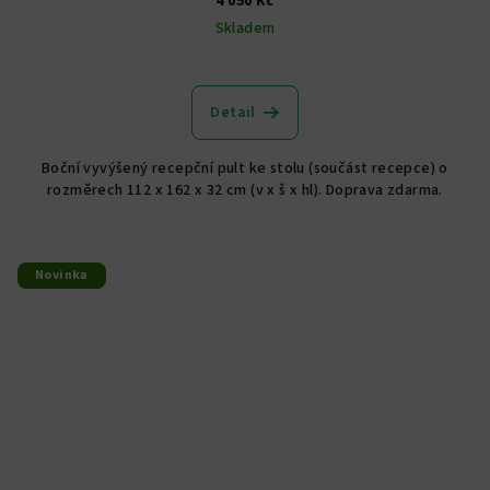
4 050 Kč
Skladem
Detail
Boční vyvýšený recepční pult ke stolu (součást recepce) o
rozměrech 112 x 162 x 32 cm (v x š x hl). Doprava zdarma.
Novinka