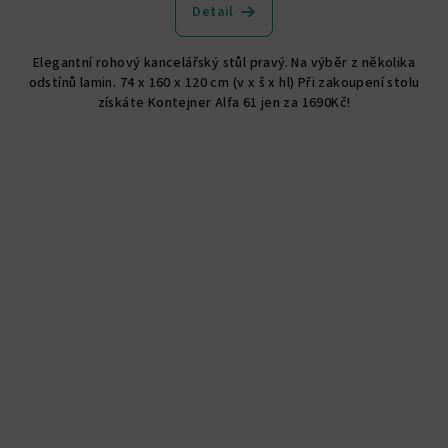
Detail
Elegantní rohový kancelářský stůl pravý. Na výběr z několika
odstínů lamin. 74 x 160 x 120 cm (v x š x hl) Při zakoupení stolu
získáte Kontejner Alfa 61 jen za 1690Kč!