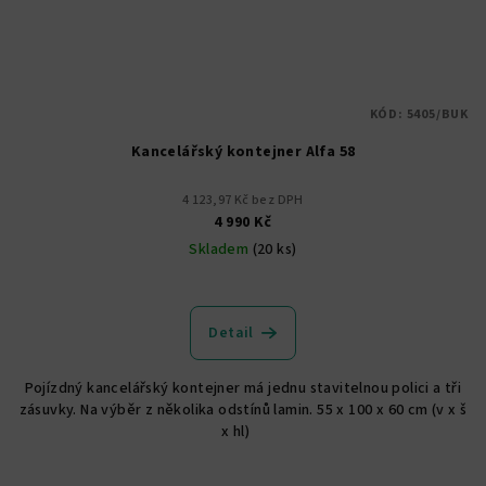
KÓD:
5405/BUK
Kancelářský kontejner Alfa 58
4 123,97 Kč bez DPH
4 990 Kč
Skladem
(20 ks)
Detail
Pojízdný kancelářský kontejner má jednu stavitelnou polici a tři
zásuvky. Na výběr z několika odstínů lamin. 55 x 100 x 60 cm (v x š
x hl)