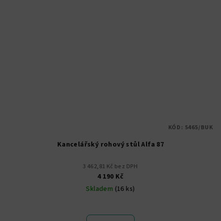
KÓD:
5465/BUK
Kancelářský rohový stůl Alfa 87
3 462,81 Kč bez DPH
4 190 Kč
Skladem
(16 ks)