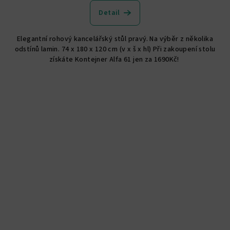
hodnocení
produktu
Detail
je
5,0
Elegantní rohový kancelářský stůl pravý. Na výběr z několika
z
odstínů lamin. 74 x 180 x 120 cm (v x š x hl) Při zakoupení stolu
5
získáte Kontejner Alfa 61 jen za 1690Kč!
hvězdiček.