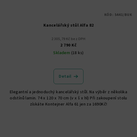
KÓD:
5441/BUK
Kancelářský stůl Alfa 82
2 305,79 Kč bez DPH
2 790 Kč
Skladem
(18 ks)
Průměrné
hodnocení
produktu
Detail
je
5,0
Elegantní a jednoduchý kancelářský stůl. Na výběr z několika
z
odstínů lamin. 74 x 120 x 70 cm (v x š x hl) Při zakoupení stolu
5
získáte Kontejner Alfa 61 jen za 1690Kč!
hvězdiček.