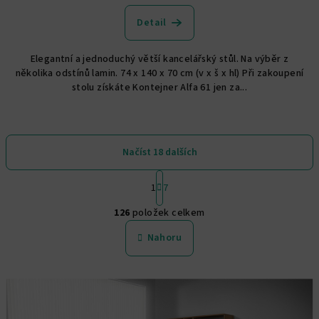
hodnocení
produktu
Detail
je
5,0
Elegantní a jednoduchý větší kancelářský stůl. Na výběr z
z
několika odstínů lamin. 74 x 140 x 70 cm (v x š x hl) Při zakoupení
5
stolu získáte Kontejner Alfa 61 jen za...
hvězdiček.
Načíst 18 dalších
S
1
7
t
O
r
126
položek celkem
á
v
n
l
Nahoru
k
á
o
d
v
a
á
n
c
í
í