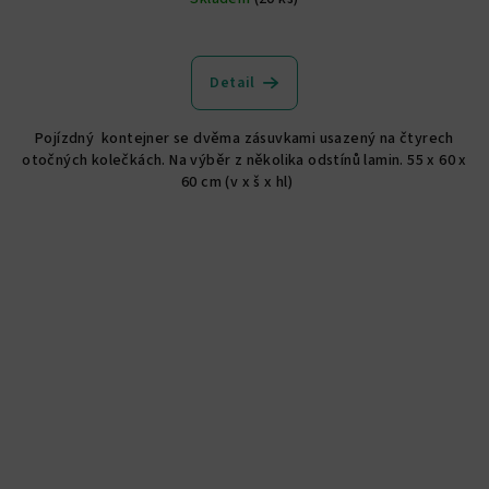
Detail
Pojízdný kontejner se dvěma zásuvkami usazený na čtyrech
otočných kolečkách. Na výběr z několika odstínů lamin. 55 x 60 x
60 cm (v x š x hl)