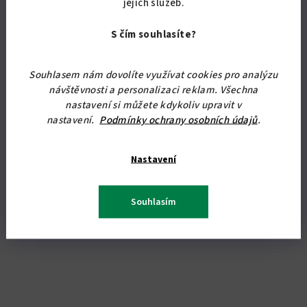
jejich služeb.
5,0
Pojízdný kontejner se třemi uzamykatelnými zásuvkami usazený
z
S čím souhlasíte?
na čtyřech otočných kolečkách. Na výběr z několika odstínů
5
lamin. 60 x 48 x 50 cm (v x š x hl)
hvězdiček.
Souhlasem nám dovolíte využívat cookies pro analýzu
návštěvnosti a personalizaci reklam. Všechna
nastavení si můžete kdykoliv upravit v
nastavení.
Podmínky ochrany osobních údajů
.
Nastavení
Souhlasím