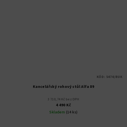
KÓD:
5474/BUK
Kancelářský rohový stůl Alfa 89
3 710,74 Kč bez DPH
4 490 Kč
Skladem
(14 ks)
Průměrné