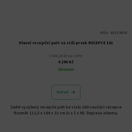
KÓD:
8322/BUK
Hlavní recepční pult za stůl prvek RECEPCE 161
3 545,45 Kč bez DPH
4 290 Kč
Skladem
Průměrné
hodnocení
produktu
Detail
je
5,0
Zadní vyvýšený recepční pult ke stolu 160-součást recepce
z
Rozměr 112,5 x 164 x 32 cm (v x š x hl). Doprava zdarma.
5
hvězdiček.