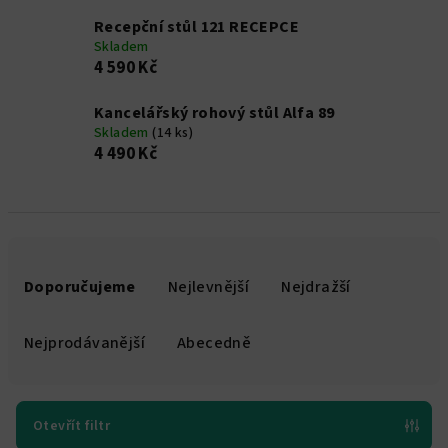
Recepční stůl 121 RECEPCE
Skladem
4 590 Kč
Kancelářský rohový stůl Alfa 89
Skladem
(14 ks)
4 490 Kč
Ř
a
Doporučujeme
Nejlevnější
Nejdražší
z
e
Nejprodávanější
Abecedně
n
í
p
Otevřít filtr