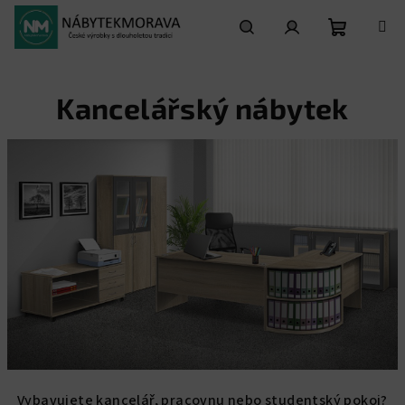
Přejít
na
obsah
Nákupní
Hledat
Přihlášení
Kancelářský nábytek
košík
Vybavujete kancelář, pracovnu nebo studentský pokoj?