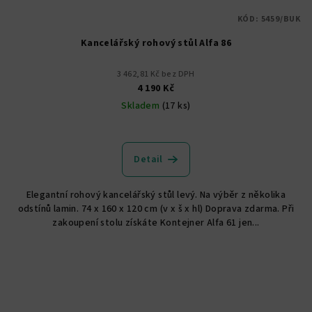
KÓD:
5459/BUK
Kancelářský rohový stůl Alfa 86
3 462,81 Kč bez DPH
4 190 Kč
Skladem
(17 ks)
Průměrné
hodnocení
produktu
Detail
je
5,0
Elegantní rohový kancelářský stůl levý. Na výběr z několika
z
odstínů lamin. 74 x 160 x 120 cm (v x š x hl) Doprava zdarma. Při
5
zakoupení stolu získáte Kontejner Alfa 61 jen...
hvězdiček.