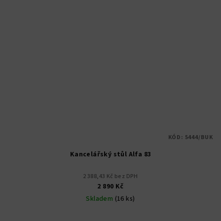
KÓD:
5444/BUK
Kancelářský stůl Alfa 83
2 388,43 Kč bez DPH
2 890 Kč
Skladem
(16 ks)
Průměrné