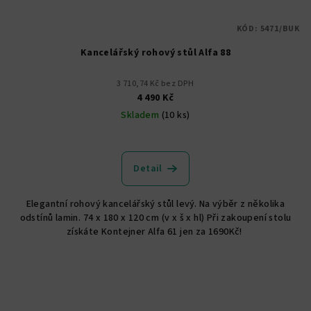
KÓD:
5471/BUK
Kancelářský rohový stůl Alfa 88
3 710,74 Kč bez DPH
4 490 Kč
Skladem
(10 ks)
Detail
Elegantní rohový kancelářský stůl levý. Na výběr z několika
odstínů lamin. 74 x 180 x 120 cm (v x š x hl) Při zakoupení stolu
získáte Kontejner Alfa 61 jen za 1690Kč!