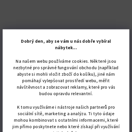
Dobrý den, aby se vám u nás dobře vybíral
nábytek...
Na našem webu používáme cookies. Některé jsou
nezbytné pro správné fungování obchodu (například
KÓD:
5555/BUK
abyste si mohli vložit zboží do košíku), jiné nám
Kancelářský kontejner Alfa 60
pomáhají vylepšovat prostředí webu, měřit
návštěvnost a zobrazovat reklamy, které pro vás
3 545,45 Kč bez DPH
budou opravdu relevantní.
4 290 Kč
Skladem
(19 ks)
K tomu využíváme i nástroje našich partnerů pro
sociální sítě, marketing a analýzu. Ti tyto údaje
Průměrné
mohou kombinovat s ostatními informacemi, které
hodnocení
produktu
jim přímo poskytnete nebo které získají při využívání
Detail
je