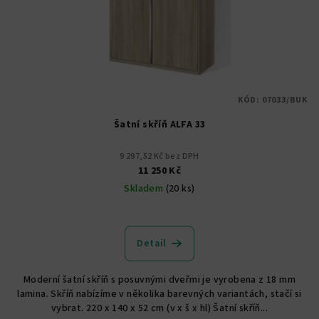
KÓD:
07033/BUK
Šatní skříň ALFA 33
9 297,52 Kč bez DPH
11 250 Kč
Skladem
(20 ks)
Průměrné
hodnocení
produktu
Detail
je
5,0
Moderní šatní skříň s posuvnými dveřmi je vyrobena z 18 mm
z
lamina. Skříň nabízíme v několika barevných variantách, stačí si
5
vybrat. 220 x 140 x 52 cm (v x š x hl) Šatní skříň...
hvězdiček.