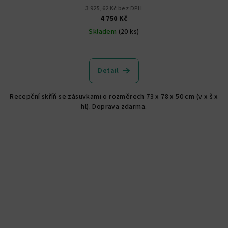
3 925,62 Kč bez DPH
4 750 Kč
Skladem
(20 ks)
Detail
Recepční skříň se zásuvkami o rozměrech 73 x 78 x 50 cm (v x š x
hl). Doprava zdarma.