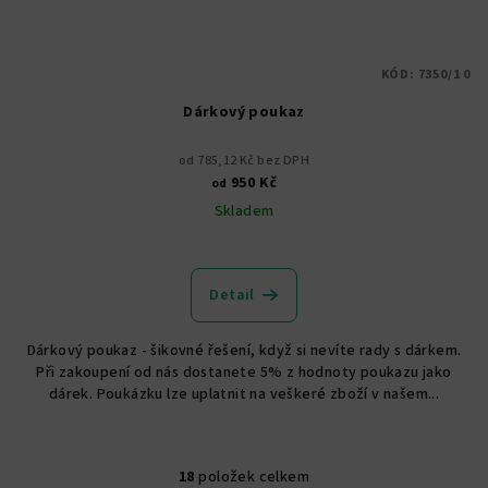
KÓD:
7350/1 0
Dárkový poukaz
od 785,12 Kč bez DPH
950 Kč
od
Skladem
Detail
Dárkový poukaz - šikovné řešení, když si nevíte rady s dárkem.
Při zakoupení od nás dostanete 5% z hodnoty poukazu jako
dárek. Poukázku lze uplatnit na veškeré zboží v našem...
18
položek celkem
O