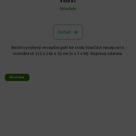
4 050 Kč
Skladem
Detail
Boční vyvýšený recepční pult ke stolu (součást recepce) o
rozměrech 112 x 162 x 32 cm (v x š x hl). Doprava zdarma.
Novinka