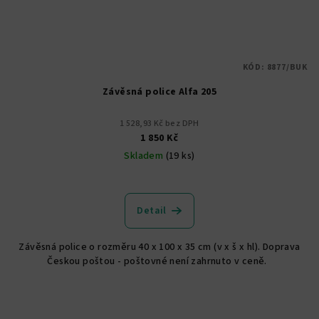
KÓD:
8877/BUK
Závěsná police Alfa 205
1 528,93 Kč bez DPH
1 850 Kč
Skladem
(19 ks)
Detail
Závěsná police o rozměru 40 x 100 x 35 cm (v x š x hl). Doprava
Českou poštou - poštovné není zahrnuto v ceně.