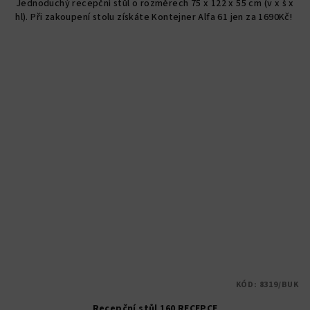
Jednoduchý recepční stůl o rozměrech 75 x 122 x 55 cm (v x š x
hl). Při zakoupení stolu získáte Kontejner Alfa 61 jen za 1690Kč!
KÓD:
8319/BUK
Recepční stůl 160 RECEPCE