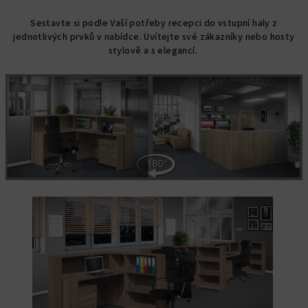
v
Sestavte si podle Vaší potřeby recepci do vstupní haly z
l
jednotlivých prvků v nabídce. Uvítejte své zákazníky nebo hosty
á
stylově a s elegancí.
d
a
c
í
p
r
v
k
y
v
ý
p
i
s
u