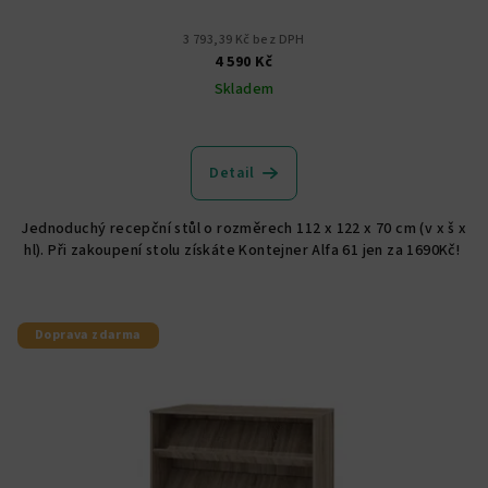
3 793,39 Kč bez DPH
4 590 Kč
Skladem
Průměrné
hodnocení
produktu
Detail
je
4,8
Jednoduchý recepční stůl o rozměrech 112 x 122 x 70 cm (v x š x
z
hl). Při zakoupení stolu získáte Kontejner Alfa 61 jen za 1690Kč!
5
hvězdiček.
Doprava zdarma