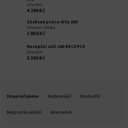
Skladem
4 290 Kč
Závěsná police Alfa 205
Skladem
(19 ks)
1 850 Kč
Recepční stůl 160 RECEPCE
Skladem
3 390 Kč
Ř
a
Doporučujeme
Nejlevnější
Nejdražší
z
e
Nejprodávanější
Abecedně
n
í