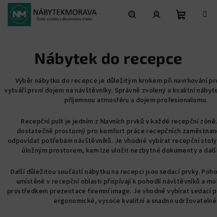
Přejít
na
obsah
Nákupní
Hledat
Přihlášení
Nábytek do recepce
košík
Výběr nábytku do recepce je důležitým krokem při navrhování pr
vytváří první dojem na návštěvníky. Správně zvolený a kvalitní náby
příjemnou atmosféru a dojem profesionalismu.
Recepční pult je jedním z hlavních prvků v každé recepční zóně
dostatečně prostorný pro komfort práce recepčních zaměstnan
odpovídat potřebám návštěvníků. Je vhodné vybírat recepční stol
úložným prostorem, kam lze uložit nezbytné dokumenty a další
Další důležitou součástí nábytku na recepci jsou sedací prvky. Poh
umístěné v recepční oblasti přispívají k pohodlí návštěvníků a m
prostředkem prezentace firemní image. Je vhodné vybírat sedací pr
ergonomické, vysoce kvalitní a snadno udržovatelné