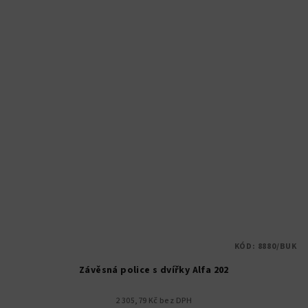
KÓD:
8880/BUK
Závěsná police s dvířky Alfa 202
2 305,79 Kč bez DPH