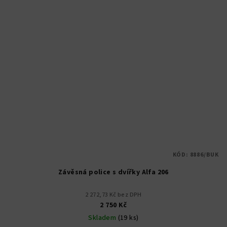
KÓD:
8886/BUK
Závěsná police s dvířky Alfa 206
2 272,73 Kč bez DPH
2 750 Kč
Skladem
(19 ks)