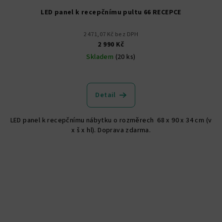
LED panel k recepčnímu pultu 66 RECEPCE
2 471,07 Kč bez DPH
2 990 Kč
Skladem
(20 ks)
Detail
LED panel k recepčnímu nábytku o rozměrech 68 x 90 x 34 cm (v
x š x hl). Doprava zdarma.