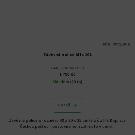
KÓD:
8871/BUK
Závěsná police Alfa 201
1 446,28 Kč bez DPH
1 750 Kč
Skladem
(20 ks)
Detail
Závěsná police o rozměru 40 x 80 x 35 cm (v x š x hl). Doprava
Českou poštou - poštovné není zahrnuto v ceně.