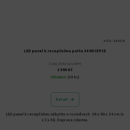
KÓD:
8865/B
LED panel k recepčnímu pultu 34 RECEPCE
2 140,50 Kč bez DPH
2 590 Kč
Skladem
(19 ks)
Detail
LED panel k recepčnímu nábytku o rozměrech 36 x 90 x 34 cm (v
x š x hl). Doprava zdarma.