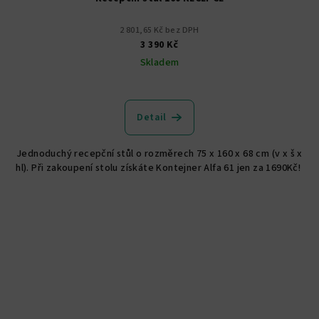
2 801,65 Kč bez DPH
3 390 Kč
Skladem
Detail
Jednoduchý recepční stůl o rozměrech 75 x 160 x 68 cm (v x š x
hl). Při zakoupení stolu získáte Kontejner Alfa 61 jen za 1690Kč!