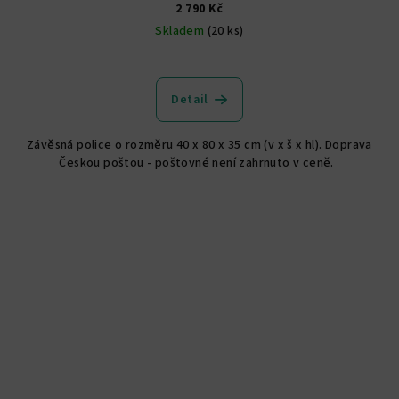
2 790 Kč
Skladem
(20 ks)
Detail
Závěsná police o rozměru 40 x 80 x 35 cm (v x š x hl). Doprava
Českou poštou - poštovné není zahrnuto v ceně.