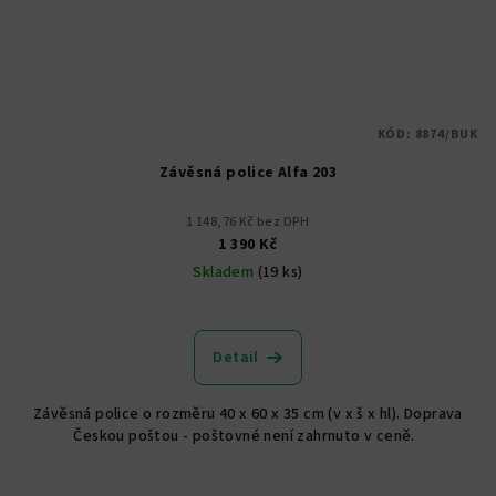
KÓD:
8874/BUK
Závěsná police Alfa 203
1 148,76 Kč bez DPH
1 390 Kč
Skladem
(19 ks)
Detail
Závěsná police o rozměru 40 x 60 x 35 cm (v x š x hl). Doprava
Českou poštou - poštovné není zahrnuto v ceně.