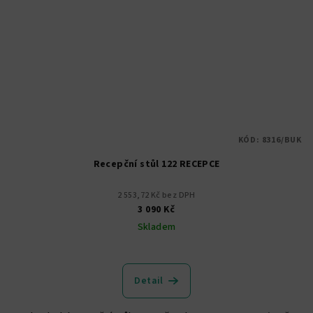
KÓD:
8316/BUK
Recepční stůl 122 RECEPCE
2 553,72 Kč bez DPH
3 090 Kč
Skladem
Detail