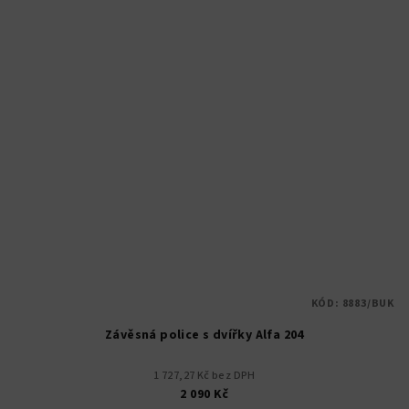
KÓD:
8883/BUK
Závěsná police s dvířky Alfa 204
1 727,27 Kč bez DPH
2 090 Kč