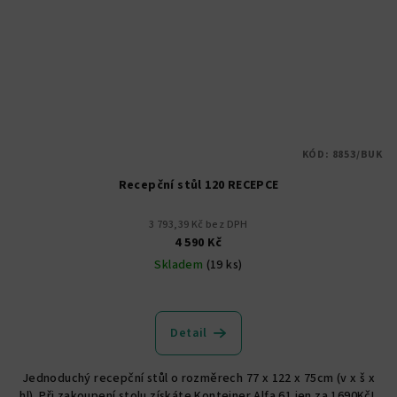
KÓD:
8853/BUK
Recepční stůl 120 RECEPCE
3 793,39 Kč bez DPH
4 590 Kč
Skladem
(19 ks)
Detail
Jednoduchý recepční stůl o rozměrech 77 x 122 x 75cm (v x š x
hl). Při zakoupení stolu získáte Kontejner Alfa 61 jen za 1690Kč!