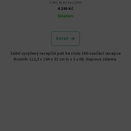
3 545,45 Kč bez DPH
4 290 Kč
Skladem
Průměrné
hodnocení
produktu
Detail
je
5,0
Zadní vyvýšený recepční pult ke stolu 160-součást recepce
z
Rozměr 112,5 x 164 x 32 cm (v x š x hl). Doprava zdarma.
5
hvězdiček.