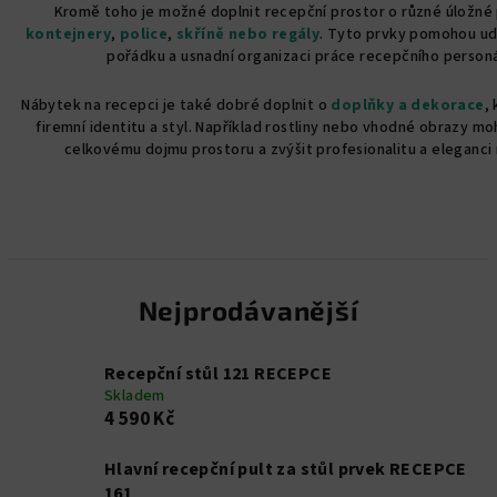
Kromě toho je možné doplnit recepční prostor o různé úložné 
kontejnery
,
police
,
skříně nebo regály
. Tyto prvky pomohou ud
pořádku a usnadní organizaci práce recepčního personá
Nábytek na recepci je také dobré doplnit o
doplňky a dekorace
,
firemní identitu a styl. Například rostliny nebo vhodné obrazy mo
celkovému dojmu prostoru a zvýšit profesionalitu a eleganci
Nejprodávanější
Recepční stůl 121 RECEPCE
Skladem
4 590 Kč
Hlavní recepční pult za stůl prvek RECEPCE
161