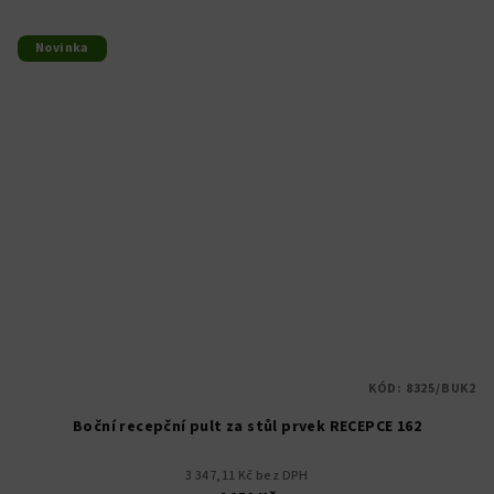
Novinka
KÓD:
8325/BUK2
Boční recepční pult za stůl prvek RECEPCE 162
3 347,11 Kč bez DPH