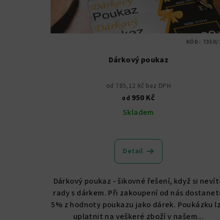
p
u
r
k
o
t
KÓD:
7350/
d
ů
Dárkový poukaz
u
od 785,12 Kč bez DPH
k
950 Kč
od
t
Skladem
ů
Detail
Dárkový poukaz - šikovné řešení, když si neví
rady s dárkem. Při zakoupení od nás dostanet
5% z hodnoty poukazu jako dárek. Poukázku l
uplatnit na veškeré zboží v našem...