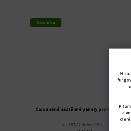
Novinka
Na n
fungov
KÓD:
6895/3
K tom
Čalouněné nástěnné panely pro PŘEDSÍNĚ
a an
které
od 157,02 Kč bez DPH