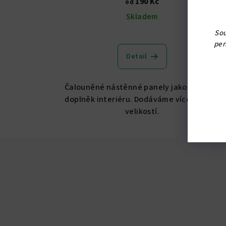
190 Kč
od
Skladem
Sou
per
Detail
Čalouněné nástěnné panely jako moderní
doplněk interiéru. Dodáváme více tvarů a
velikostí.