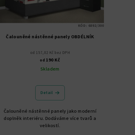
KÓD:
6892/300
Čalouněné nástěnné panely OBDÉLNÍK
od 157,02 Kč bez DPH
190 Kč
od
Skladem
Průměrné
hodnocení
Detail
produktu
je
5,0
Čalouněné nástěnné panely jako moderní
z
doplněk interiéru. Dodáváme více tvarů a
5
velikostí.
hvězdiček.