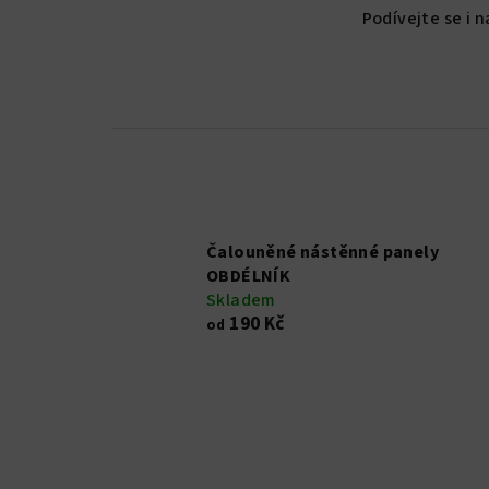
Podívejte se i 
Čalouněné nástěnné panely
OBDÉLNÍK
Skladem
190 Kč
od