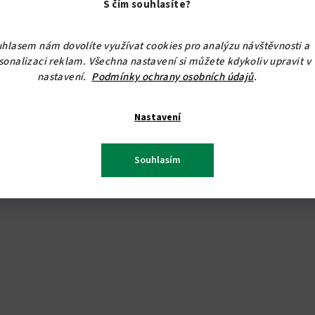
175 Kč
od
S čím souhlasíte?
Skladem
hlasem nám dovolíte využívat cookies pro analýzu návštěvnosti a
Průměrné
sonalizaci reklam. Všechna nastavení si můžete kdykoliv upravit v
hodnocení
nastavení.
Podmínky ochrany osobních údajů
.
Detail
produktu
je
5,0
Nastavení
Čalouněné nástěnné panely jako moderní
z
doplněk interiéru. Dodáváme více tvarů a
5
velikostí.
Souhlasím
hvězdiček.