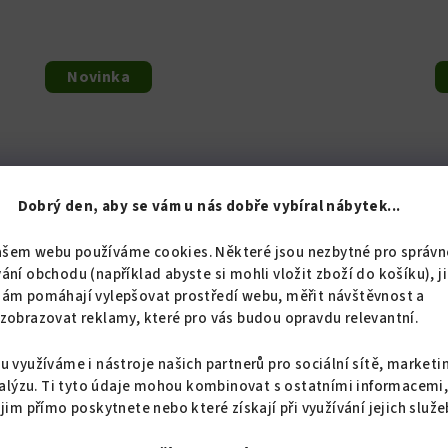
Novinka
Dobrý den, aby se vám u nás dobře vybíral nábytek...
ašem webu používáme cookies. Některé jsou nezbytné pro správn
ání obchodu (například abyste si mohli vložit zboží do košíku), j
nám pomáhají vylepšovat prostředí webu, měřit návštěvnost a
zobrazovat reklamy, které pro vás budou opravdu relevantní.
94
KÓD:
6901/266
u využíváme i nástroje našich partnerů pro sociální sítě, marketi
Čalouněné nástěnné panely pro VÁLENDY a
alýzu. Ti tyto údaje mohou kombinovat s ostatními informacemi
POSTELE
 jim přímo poskytnete nebo které získají při využívání jejich služe
od 144,63 Kč bez DPH