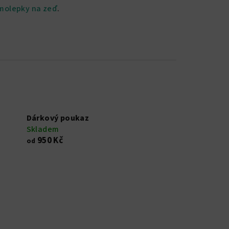
molepky na zeď
.
Dárkový poukaz
Skladem
950 Kč
od