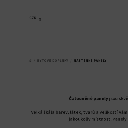
Přejít
na
obsah
CZK
/
BYTOVÉ DOPLŇKY
/
NÁSTĚNNÉ PANELY
DOMŮ
Čalouněné panely
jsou skvě
Velká škála barev, látek, tvarů a velikostí V
jakoukoliv místnost.
Panely