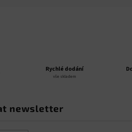
Rychlé dodání
D
R
vše skladem
at newsletter