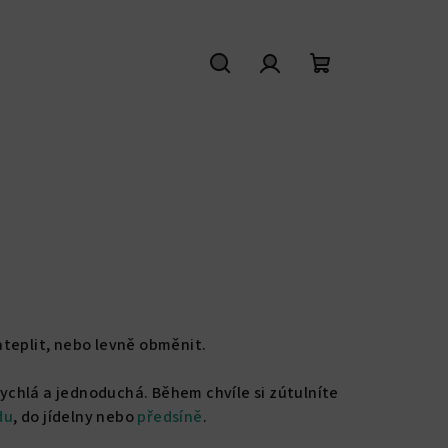
Hledat
Přihlášení
Nákupní
košík
ateplit, nebo levně obměnit.
rychlá a jednoduchá. Během chvíle si zútulníte
du
, do jídelny nebo
předsíně
.