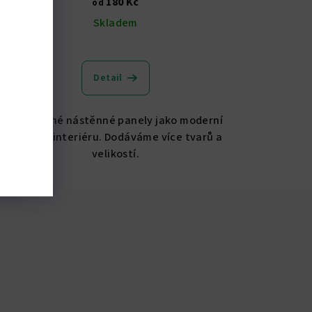
180 Kč
od
Skladem
Detail
Čalouněné nástěnné panely jako moderní
doplněk interiéru. Dodáváme více tvarů a
velikostí.