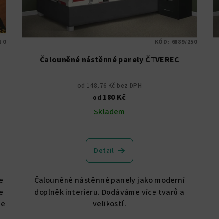
1 0
KÓD:
6889/250
Čalouněné nástěnné panely ČTVEREC
od 148,76 Kč bez DPH
180 Kč
od
Skladem
Detail
te
Čalouněné nástěnné panely jako moderní
e
doplněk interiéru. Dodáváme více tvarů a
ze
velikostí.