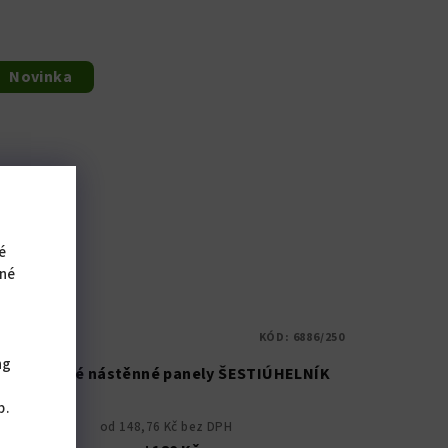
Novinka
é
iné
KÓD:
6886/250
ng
Čalouněné nástěnné panely ŠESTIÚHELNÍK
,
b.
od 148,76 Kč bez DPH