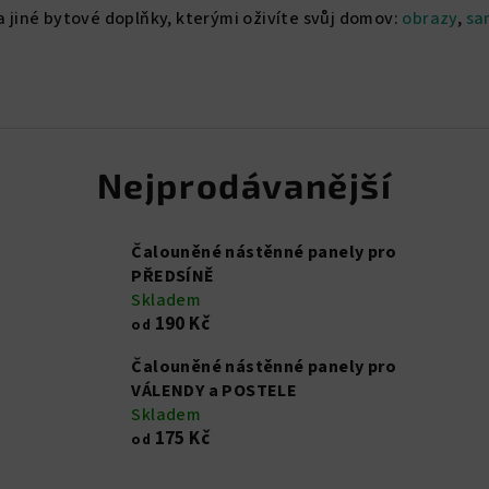
na jiné bytové doplňky, kterými oživíte svůj domov:
obrazy
,
sa
Nejprodávanější
Čalouněné nástěnné panely pro
PŘEDSÍNĚ
Skladem
190 Kč
od
Čalouněné nástěnné panely pro
VÁLENDY a POSTELE
Skladem
175 Kč
od