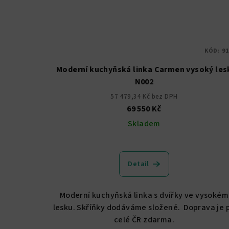
KÓD:
91
Moderní kuchyňská linka Carmen vysoký les
N002
57 479,34 Kč bez DPH
69 550 Kč
Skladem
Průměrné
hodnocení
Detail
produktu
je
5,0
Moderní kuchyňská linka s dvířky ve vysokém
z
lesku. Skříňky dodáváme složené. Doprava je 
5
celé ČR zdarma.
hvězdiček.