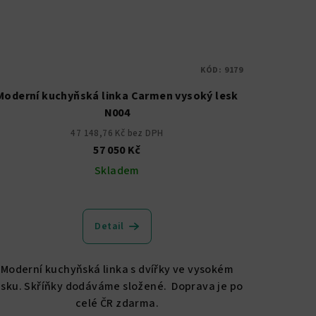
KÓD:
9179
Moderní kuchyňská linka Carmen vysoký lesk
N004
47 148,76 Kč bez DPH
57 050 Kč
Skladem
Detail
Moderní kuchyňská linka s dvířky ve vysokém
esku. Skříňky dodáváme složené. Doprava je po
celé ČR zdarma.