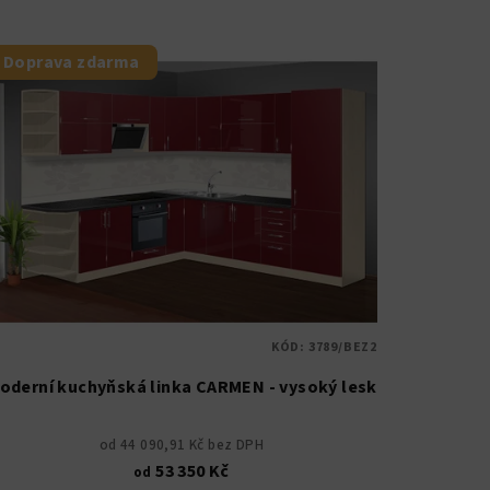
Doprava zdarma
KÓD:
3789/BEZ2
oderní kuchyňská linka CARMEN - vysoký lesk
od 44 090,91 Kč bez DPH
53 350 Kč
od