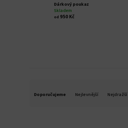
Dárkový poukaz
Skladem
950 Kč
od
Ř
Doporučujeme
Nejlevnější
Nejdražší
a
z
e