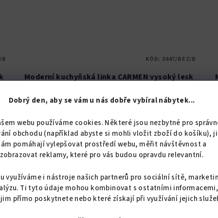
/B
KÓD:
3447/BEZ/B
k
Moderní kuchyňská linka CARMEN vysoký lesk
D
Dobrý den, aby se vám u nás dobře vybíral nábytek...
od 43 545,45 Kč bez DPH
52 690 Kč
od
ašem webu používáme cookies. Některé jsou nezbytné pro správn
Skladem
ání obchodu (například abyste si mohli vložit zboží do košíku), j
nám pomáhají vylepšovat prostředí webu, měřit návštěvnost a
Průměrné
zobrazovat reklamy, které pro vás budou opravdu relevantní.
hodnocení
Detail
produktu
u využíváme i nástroje našich partnerů pro sociální sítě, marketi
je
alýzu. Ti tyto údaje mohou kombinovat s ostatními informacemi
5,0
Moderní kuchyňská linka s ostrůvkem - ve
 jim přímo poskytnete nebo které získají při využívání jejich služe
z
l
vysokém lesku. Doprava po celé ČR zdarma.
5