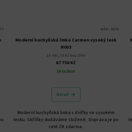
77
KÓD:
9178
k
Moderní kuchyňská linka Carmen vysoký lesk
N003
55 991,74 Kč bez DPH
67 750 Kč
Skladem
Detail
Moderní kuchyňská linka s dvířky ve vysokém
po
lesku. Skříňky dodáváme složené. Doprava je po
l
celé ČR zdarma.