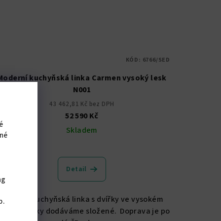
KÓD:
6766/SED
Moderní kuchyňská linka Carmen vysoký lesk
N001
43 462,81 Kč bez DPH
52 590 Kč
é
Skladem
iné
Detail
ng
,
Moderní kuchyňská linka s dvířky ve vysokém
b.
esku. Skříňky dodáváme složené. Doprava je po