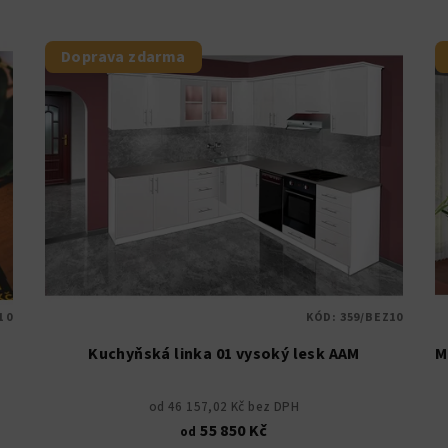
Doprava zdarma
1 0
KÓD:
359/BEZ10
Kuchyňská linka 01 vysoký lesk AAM
M
od 46 157,02 Kč bez DPH
55 850 Kč
od