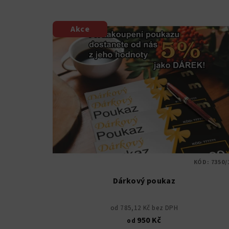
n
V
í
Akce
ý
p
p
r
i
o
s
d
p
u
r
k
o
t
KÓD:
7350/
d
ů
Dárkový poukaz
u
od 785,12 Kč bez DPH
k
950 Kč
od