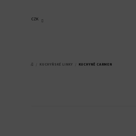
Přejít
na
obsah
CZK
/
KUCHYŇSKÉ LINKY
/
KUCHYNĚ CARMEN
DOMŮ