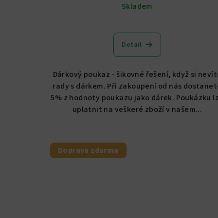
t
Skladem
ů
Detail
Dárkový poukaz - šikovné řešení, když si neví
rady s dárkem. Při zakoupení od nás dostanet
5% z hodnoty poukazu jako dárek. Poukázku l
uplatnit na veškeré zboží v našem...
Doprava zdarma