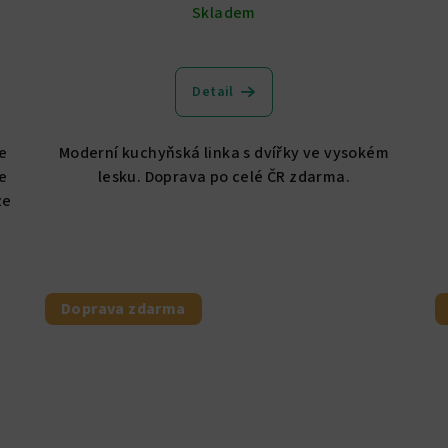
Skladem
Průměrné
hodnocení
Detail
produktu
je
5,0
te
Moderní kuchyňská linka s dvířky ve vysokém
z
e
lesku. Doprava po celé ČR zdarma.
5
ze
hvězdiček.
Doprava zdarma