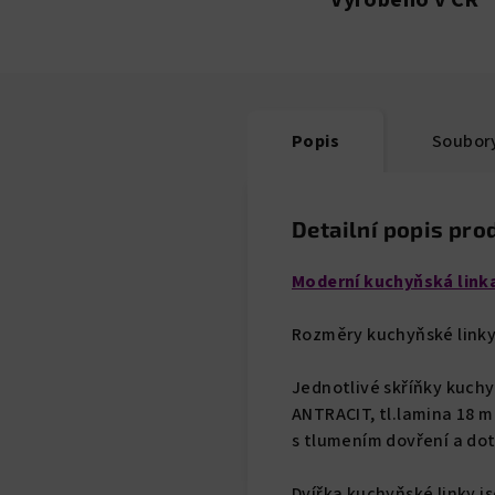
Popis
Soubory
Detailní popis pro
Moderní kuchyňská lin
Rozměry kuchyňské linky:
Jednotlivé skříňky kuchy
ANTRACIT, tl.lamina 18 m
s tlumením dovření a dot
Dvířka kuchyňské linky js