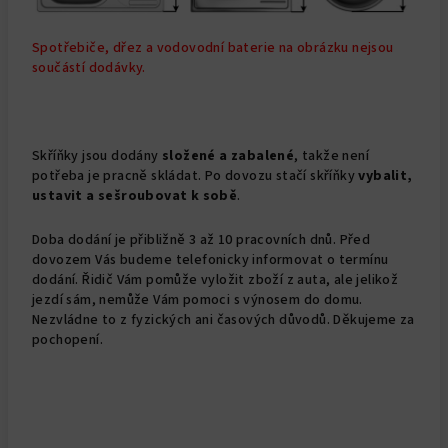
Spotřebiče, dřez a vodovodní baterie na obrázku nejsou
součástí dodávky.
Skříňky jsou dodány
složené a
zabalené
, takže není
potřeba je pracně skládat. Po dovozu stačí skříňky
vybalit,
ustavit a sešroubovat k sobě
.
Doba dodání je přibližně 3 až 10 pracovních dnů. Před
dovozem Vás budeme telefonicky informovat o termínu
dodání. Řidič Vám pomůže vyložit zboží z auta, ale jelikož
jezdí sám, nemůže Vám pomoci s výnosem do domu.
Nezvládne to z fyzických ani časových důvodů. Děkujeme za
pochopení.