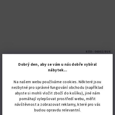
KÓD:
06002/BUK
Rohová lavice jídelní se štokrlemi
Dobrý den, aby se vám u nás dobře vybíral
nábytek...
8 388,43 Kč bez DPH
10 150 Kč
Na našem webu používáme cookies. Některé jsou
Skladem
(30 ks)
nezbytné pro správné fungování obchodu (například
Průměrné
abyste si mohli vložit zboží do košíku), jiné nám
hodnocení
pomáhají vylepšovat prostředí webu, měřit
produktu
Detail
návštěvnost a zobrazovat reklamy, které pro vás
je
budou opravdu relevantní.
5,0