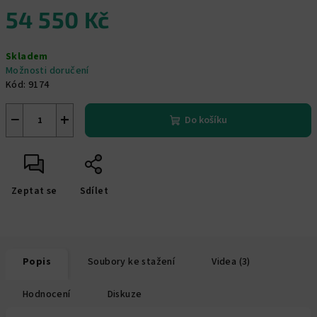
54 550 Kč
Měrná
Skladem
cena:
Možnosti doručení
Kód:
9174
−
+
Do košíku
Zeptat se
Sdílet
Popis
Soubory ke stažení
Videa (3)
Hodnocení
Diskuze