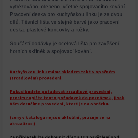
vyfrézováno, olepeno, včetně spojovacího kování.
Pracovní deska pro kuchyňskou linku je ze dvou
dílů. Těsnící lišta ve stejné barvě jako pracovní
deska, plastové koncovky a rožky.
Součástí dodávky je ocelová lišta pro zavěšení
horních skříněk a spojovací kování.
Kuchyňskou linku máme skladem také v opačném
(zrcadlovém) provedení.
Pokud budete požadovat zrcadlové provedení,
prosím napište tento požadavek do poznámek, jinak
Vám doručíme provedení, které je na obrázku.
(ceny v katalogu nejsou aktuální, pracuje se na
aktualizaci)
Za příplatek lze dokoupit dřez a LED osvětlení pod