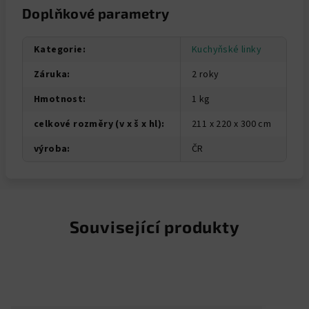
Doplňkové parametry
Kategorie
:
Kuchyňské linky
Záruka
:
2 roky
Hmotnost
:
1 kg
celkové rozměry (v x š x hl)
:
211 x 220 x 300 cm
výroba
:
ČR
Související produkty