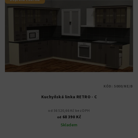
KÓD:
5000/NE/B
Kuchyňská linka RETRO - C
od 56 520,66 Kč bez DPH
68 390 Kč
od
Skladem