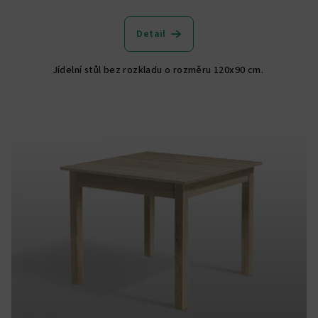
Průměrné
hodnocení
produktu
Detail
je
5,0
Jídelní stůl bez rozkladu o rozměru 120x90 cm.
z
5
hvězdiček.