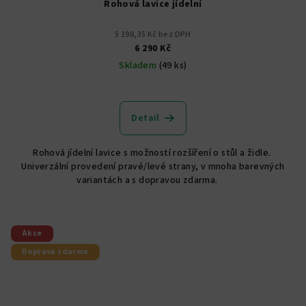
Rohová lavice jídelní
5 198,35 Kč bez DPH
6 290 Kč
Skladem
(49 ks)
Průměrné
hodnocení
produktu
Detail
je
5,0
Rohová jídelní lavice s možností rozšíření o stůl a židle.
z
Univerzální provedení pravé/levé strany, v mnoha barevných
5
variantách a s dopravou zdarma.
hvězdiček.
Akce
Doprava zdarma