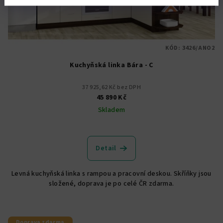
KÓD:
3426/ANO2
Kuchyňská linka Bára - C
37 925,62 Kč bez DPH
45 890 Kč
Skladem
Detail
Levná kuchyňská linka s rampou a pracovní deskou. Skříňky jsou
složené, doprava je po celé ČR zdarma.
Doprava zdarma