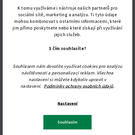
Rohový jídelní set - rohová lavice, jídelní stůl a 2 jednoduché
z
K tomu využíváme i nástroje našich partnerů pro
taburety nebo židle.
5
sociální sítě, marketing a analýzu. Ti tyto údaje
hvězdiček.
mohou kombinovat s ostatními informacemi, které
jim přímo poskytnete nebo které získají při využívání
jejich služeb.
Podobné produkty
S čím souhlasíte?
Souhlasem nám dovolíte využívat cookies pro analýzu
Tip
návštěvnosti a personalizaci reklam. Všechna
nastavení si můžete kdykoliv upravit v
Doprava zdarma
nastavení.
Podmínky ochrany osobních údajů
.
Nastavení
Souhlasím