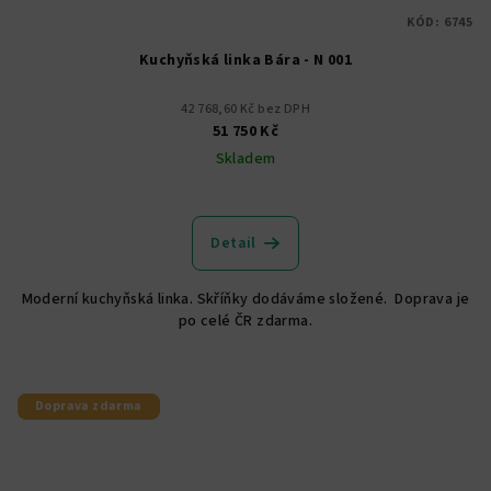
KÓD:
6745
Kuchyňská linka Bára - N 001
42 768,60 Kč bez DPH
51 750 Kč
Skladem
Detail
Moderní kuchyňská linka. Skříňky dodáváme složené. Doprava je
po celé ČR zdarma.
Doprava zdarma