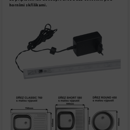
horními skříňkami.