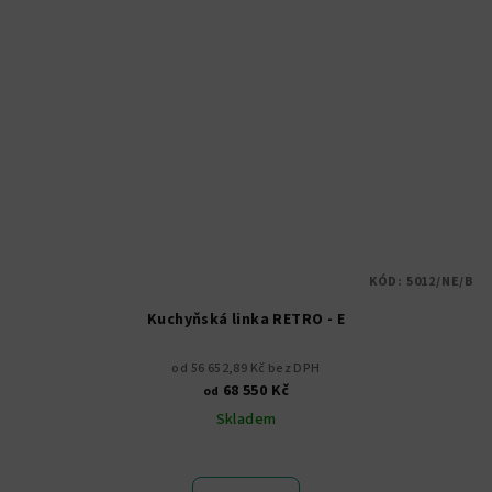
KÓD:
5012/NE/B
Kuchyňská linka RETRO - E
od 56 652,89 Kč bez DPH
68 550 Kč
od
Skladem