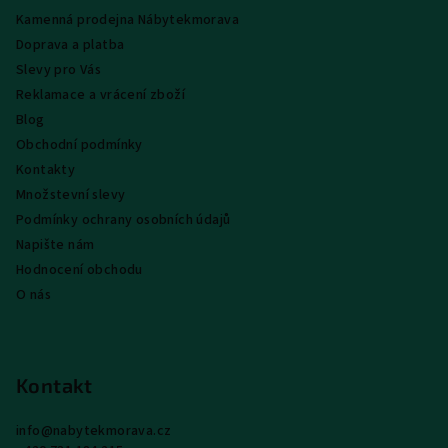
a
Kamenná prodejna Nábytekmorava
t
Doprava a platba
í
Slevy pro Vás
Reklamace a vrácení zboží
Blog
Obchodní podmínky
Kontakty
Množstevní slevy
Podmínky ochrany osobních údajů
Napište nám
Hodnocení obchodu
O nás
Kontakt
info
@
nabytekmorava.cz