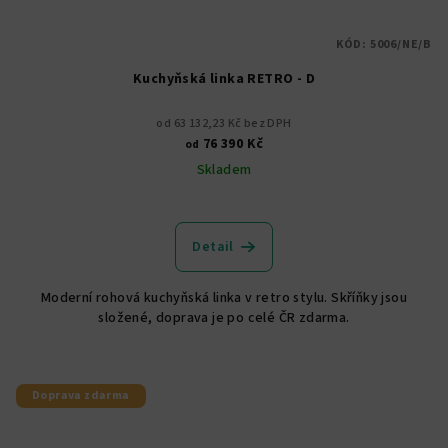
KÓD:
5006/NE/B
Kuchyňská linka RETRO - D
od 63 132,23 Kč bez DPH
76 390 Kč
od
Skladem
Detail
Moderní rohová kuchyňská linka v retro stylu. Skříňky jsou
složené, doprava je po celé ČR zdarma.
Doprava zdarma