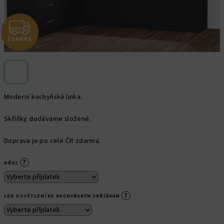
Z
ZDARMA
D
A
R
Moderní kuchyňská linka.
M
Skříňky dodáváme složené.
A
Doprava je po celé ČR zdarma.
?
DŘEZ
?
LED OSVĚTLENÍ KE KUCHYŇSKÝM SKŘÍŇKÁM