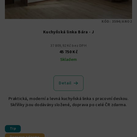
KÓD:
3594/ANO2
Kuchyňská linka Bára - J
37 809,92 Kč bez DPH
45 750 Kč
Skladem
Průměrné
hodnocení
produktu
Detail
je
5,0
Praktická, moderní a levná kuchyňská linka s pracovní deskou.
z
Skříňky jsou dodávány složené, doprava po celé ČR zdarma.
5
hvězdiček.
Tip
Doprava zdarma