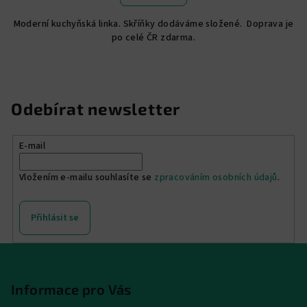
Moderní kuchyňská linka. Skříňky dodáváme složené. Doprava je
po celé ČR zdarma.
Odebírat newsletter
E-mail
Vložením e-mailu souhlasíte se
zpracováním osobních údajů
.
Přihlásit se
Z
á
p
Informace pro Vás