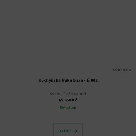
KÓD:
9173
Kuchyňská linka Bára - N 002
54 504,13 Kč bez DPH
65 950 Kč
Skladem
Detail