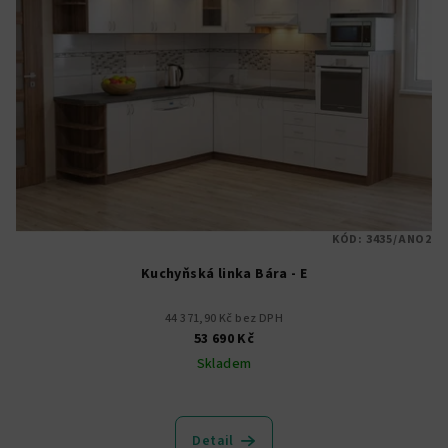
KÓD:
3435/ANO2
Kuchyňská linka Bára - E
44 371,90 Kč bez DPH
53 690 Kč
Skladem
Průměrné
hodnocení
produktu
Detail