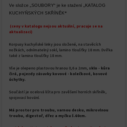
Ve složce „SOUBORY“ je ke stažení „KATALOG
KUCHYŇSKÝCH SKŘÍNĚK
"
(ceny v katalogu nejsou aktuální, pracuje se na
aktualizaci)
Korpusy kuchyňské linky jsou složené, na stavěcích
nožkách, odnímatelný sokl, lamino tloušťky 18 mm. Dvířka
také z lamina tloušťky 18 mm.
Vše je olepeno plastovou hranou 0,6 a 2mm,
sklo - kůra
čirá, pojezdy zásuvky kovové - kolečkové, kovové
úchytky.
Součástí je ocelová lišta pro zavěšení horních skříněk,
spojovací kování.
Má prostor pro troubu, varnou desku, mikrovlnou
troubu, digestoř, dřez a myčku š.60cm.