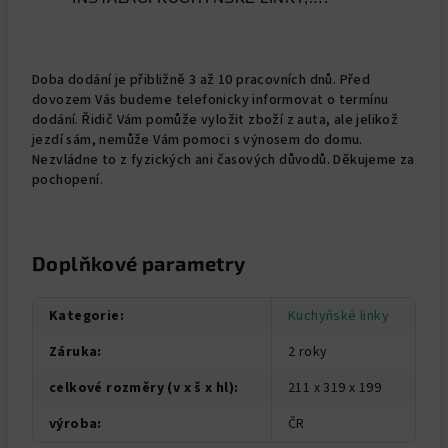
Doba dodání je přibližně 3 až 10 pracovních dnů. Před
dovozem Vás budeme telefonicky informovat o termínu
dodání. Řidič Vám pomůže vyložit zboží z auta, ale jelikož
jezdí sám, nemůže Vám pomoci s výnosem do domu.
Nezvládne to z fyzických ani časových důvodů. Děkujeme za
pochopení.
Doplňkové parametry
Kategorie
:
Kuchyňské linky
Záruka
:
2 roky
celkové rozměry (v x š x hl)
:
211 x 319 x 199
výroba
:
ČR