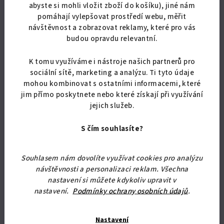
abyste si mohli vložit zboží do košíku), jiné nám
Detail
pomáhají vylepšovat prostředí webu, měřit
návštěvnost a zobrazovat reklamy, které pro vás
Cenově velmi zajímavá kuchyňská linka Bára B s pracovní deskou.
budou opravdu relevantní.
Doprava je po celé ČR zdarma.
K tomu využíváme i nástroje našich partnerů pro
sociální sítě, marketing a analýzu. Ti tyto údaje
mohou kombinovat s ostatními informacemi, které
Tip
jim přímo poskytnete nebo které získají při využívání
Doprava zdarma
jejich služeb.
S čím souhlasíte?
Souhlasem nám dovolíte využívat cookies pro analýzu
návštěvnosti a personalizaci reklam. Všechna
nastavení si můžete kdykoliv upravit v
nastavení.
Podmínky ochrany osobních údajů
.
Nastavení