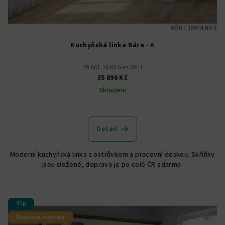
KÓD:
198/ANO2
Kuchyňská linka Bára - A
29 661,16 Kč bez DPH
35 890 Kč
Skladem
Průměrné
hodnocení
produktu
Detail
je
5,0
Moderní kuchyňská linka s ostrůvkem a pracovní deskou. Skříňky
z
jsou složené, doprava je po celé ČR zdarma.
5
hvězdiček.
Tip
Doprava zdarma