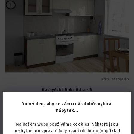
KÓD:
3420/ANO
Kuchyňská linka Bára - B
26 520,66 Kč bez DPH
Dobrý den, aby se vám u nás dobře vybíral
32 090 Kč
nábytek...
Skladem
Na našem webu používáme cookies. Některé jsou
nezbytné pro správné fungování obchodu (například