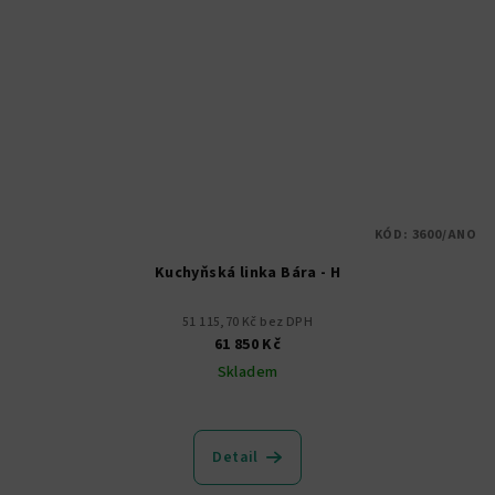
KÓD:
3600/ANO
Kuchyňská linka Bára - H
51 115,70 Kč bez DPH
61 850 Kč
Skladem
Průměrné
hodnocení
produktu
Detail
je