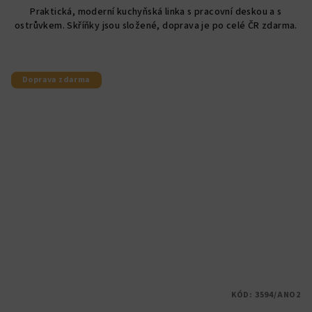
5,0
Praktická, moderní kuchyňská linka s pracovní deskou a s
z
ostrůvkem. Skříňky jsou složené, doprava je po celé ČR zdarma.
5
hvězdiček.
Doprava zdarma
KÓD:
3594/ANO2