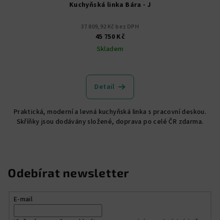
Kuchyňská linka Bára - J
37 809,92 Kč bez DPH
45 750 Kč
Skladem
Průměrné
hodnocení
produktu
Detail
je
5,0
Praktická, moderní a levná kuchyňská linka s pracovní deskou.
z
Skříňky jsou dodávány složené, doprava po celé ČR zdarma.
5
hvězdiček.
Odebírat newsletter
E-mail