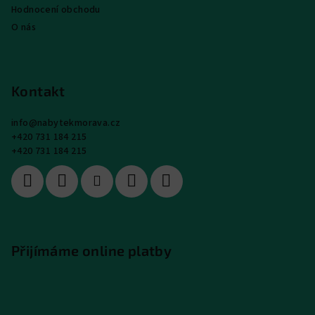
Hodnocení obchodu
O nás
Kontakt
info
@
nabytekmorava.cz
+420 731 184 215
+420 731 184 215
Přijímáme online platby