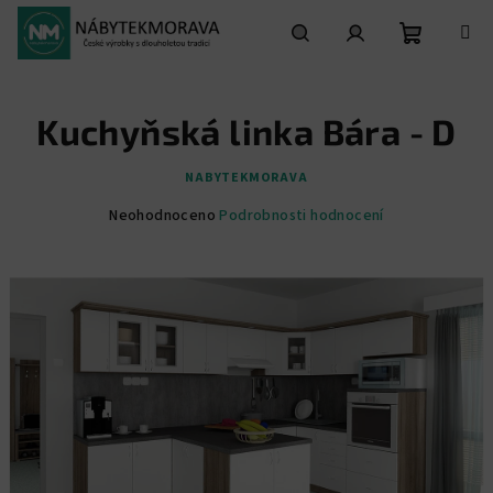
Přejít
na
obsah
Nákupní
Hledat
Přihlášení
Kuchyňská linka Bára - D
košík
NABYTEKMORAVA
Průměrné
Neohodnoceno
Podrobnosti hodnocení
hodnocení
produktu
je
0,0
z
5
hvězdiček.