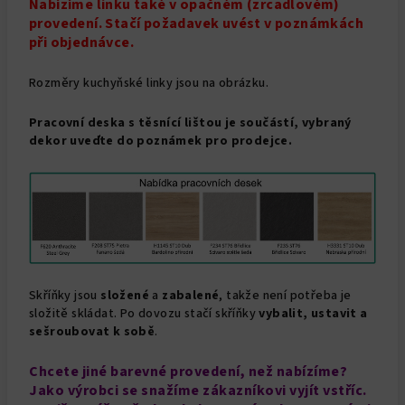
Nabízíme linku také v opačném (zrcadlovém)
provedení. Stačí požadavek uvést v poznámkách
při objednávce.
Rozměry kuchyňské linky jsou na obrázku.
Pracovní deska s těsnící lištou je součástí, vybraný
dekor uveďte do poznámek pro prodejce.
Skříňky jsou
složené
a
zabalené
, takže není potřeba je
složitě skládat. Po dovozu stačí skříňky
vybalit, ustavit a
sešroubovat k sobě
.
Chcete jiné barevné provedení, než nabízíme?
Jako výrobci se snažíme zákazníkovi vyjít vstříc.