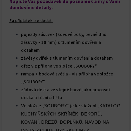
Napište Váš požadavek do poznámek a my s Vámi
domluvíme detaily.
Za příplatek lze dodat:
pojezdy zásuvek (kovové boky, pevné dno
zásuvky - 18 mm) s tlumením dovření a
dotahem
závěsy dvířek s tlumením dovření a dotahem
dřez viz příloha ve složce „SOUBORY“
rampa + bodová světla - viz příloha ve složce
,,SOUBORY"
zádová deska ve stejné barvě jako pracovní
deska a těsnící lišta
Ve složce „SOUBORY“ je ke stažení „KATALOG
KUCHYŇSKÝCH SKŘÍNĚK, DEKORŮ,
KOVÁNÍ, DŘEZŮ, DOPLŇKŮ, NÁVOD NA
INSTALACI KUCHYŇSKÉ LINKY,….