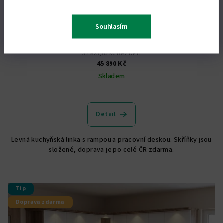
KÓD:
3426/ANO2
Souhlasím
Kuchyňská linka Bára - C
37 925,62 Kč bez DPH
45 890 Kč
Skladem
Detail
Levná kuchyňská linka s rampou a pracovní deskou. Skříňky jsou
složené, doprava je po celé ČR zdarma.
Tip
Doprava zdarma