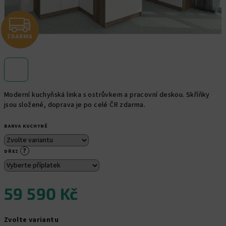
Z
ZDARMA
D
A
R
Moderní kuchyňská linka s ostrůvkem a pracovní deskou. Skříňky
M
jsou složené, doprava je po celé ČR zdarma.
A
BARVA KUCHYNĚ
?
DŘEZ
59 590 Kč
Měrná
Zvolte variantu
cena: