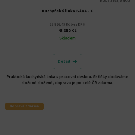
KÓD:
3795/ANO2
Kuchyňská linka BÁRA - F
35 826,45 Kč bez DPH
43 350 Kč
Skladem
Detail
Praktická kuchyňská linka s pracovní deskou. Skříňky dodáváme
složené složené, doprava je po celé ČR zdarma.
Doprava zdarma