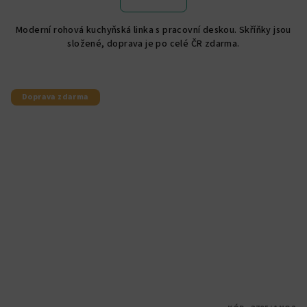
je
5,0
Moderní rohová kuchyňská linka s pracovní deskou. Skříňky jsou
z
složené, doprava je po celé ČR zdarma.
5
hvězdiček.
Doprava zdarma