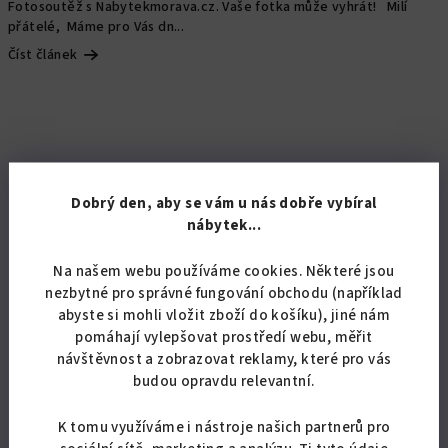
Fotosoutěž s Nabytekmorava.cz. Vaše fotka může vyhrát! Milí
přátelé, Máme pro Vás dn...
Číst článek
Dobrý den, aby se vám u nás dobře vybíral
nábytek...
Na našem webu používáme cookies. Některé jsou
nezbytné pro správné fungování obchodu (například
abyste si mohli vložit zboží do košíku), jiné nám
pomáhají vylepšovat prostředí webu, měřit
návštěvnost a zobrazovat reklamy, které pro vás
budou opravdu relevantní.
K tomu využíváme i nástroje našich partnerů pro