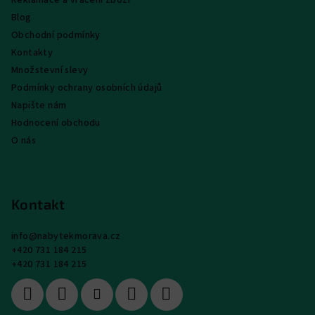
Blog
Obchodní podmínky
Kontakty
Množstevní slevy
Podmínky ochrany osobních údajů
Napište nám
Hodnocení obchodu
O nás
Kontakt
info
@
nabytekmorava.cz
+420 731 184 215
+420 731 184 215