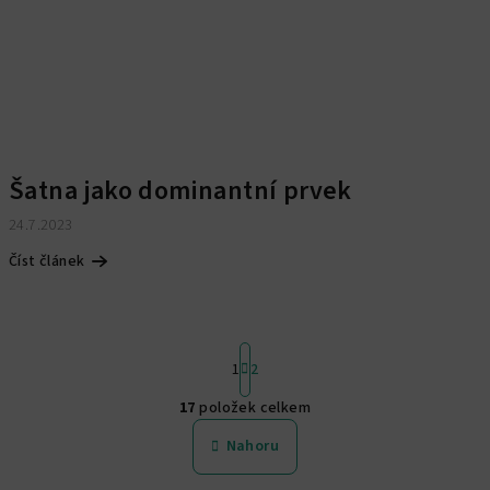
Šatna jako dominantní prvek
24.7.2023
Číst článek
S
1
2
t
r
17
položek celkem
á
O
n
v
Nahoru
k
l
o