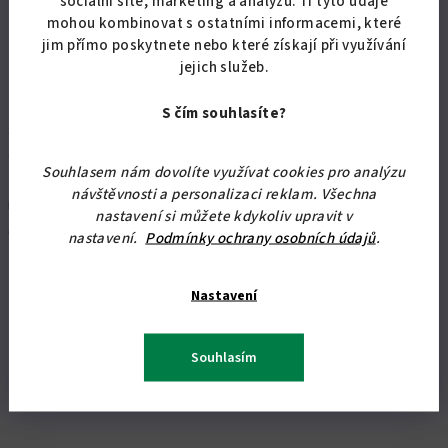
sociální sítě, marketing a analýzu. Ti tyto údaje
mohou kombinovat s ostatními informacemi, které
jim přímo poskytnete nebo které získají při využívání
jejich služeb.
S čím souhlasíte?
Jak správně vybrat matraci
7.11.2023
Souhlasem nám dovolíte využívat cookies pro analýzu
Jak správně vybrat matraci? Spánek je pro naše tělo a mysl
návštěvnosti a personalizaci reklam. Všechna
nesmírně důležitý. Abychom se cítili vzh...
nastavení si můžete kdykoliv upravit v
Číst článek
nastavení.
Podmínky ochrany osobních údajů
.
Nastavení
Souhlasím