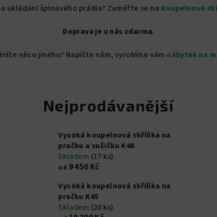
na ukládání špinavého prádla? Zaměřte se na
koupelnové skř
Doprava je u nás zdarma.
áníte něco jiného? Napište nám, vyrobíme vám
nábytek na m
Nejprodávanější
Vysoká koupelnová skříňka na
pračku a sušičku K46
Skladem
(17 ks)
9 450 Kč
od
Vysoká koupelnová skříňka na
pračku K45
Skladem
(20 ks)