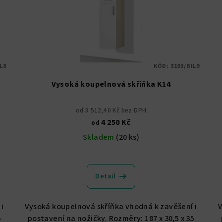
L8
KÓD:
3193/BIL9
Vysoká koupelnová skříňka K14
od 3 512,40 Kč bez DPH
4 250 Kč
od
Skladem
(20 ks)
Průměrné
hodnocení
Detail
produktu
je
5,0
i
Vysoká koupelnová skříňka vhodná k zavěšení i
z
5
postavení na nožičky. Rozměry: 187 x 30,5 x 35