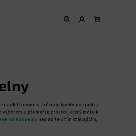
Hledat
Přihlášení
Nákupní
košík
elny
ce najdete modely s různou kombinací polic a
řed výběrem si přeměřte prostor, který máte k
tek do koupelny
nesladíte s tím stávajícím,