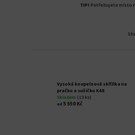
TIP!
Potřebujete místo 
Sh
Vysoká koupelnová skříňka na
pračku a sušičku K48
Skladem
(13 ks)
5 550 Kč
od