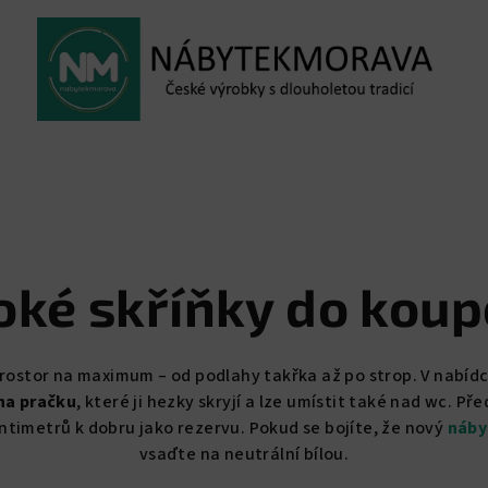
oké skříňky do koup
prostor na maximum – od podlahy takřka až po strop. V nabíd
na pračku
, které ji hezky skryjí a lze umístit také nad wc. P
ntimetrů k dobru jako rezervu. Pokud se bojíte, že nový
náby
vsaďte na neutrální bílou.