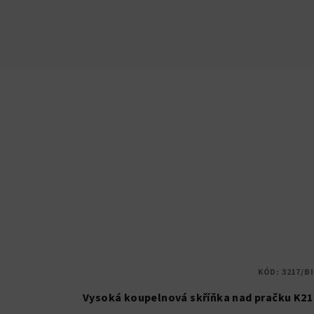
KÓD:
3217/BI
Vysoká koupelnová skříňka nad pračku K21