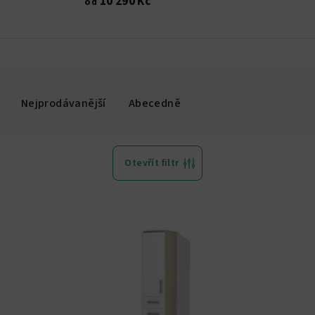
10 290 Kč
od
Nejprodávanější
Abecedně
Otevřít filtr