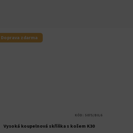
Doprava zdarma
KÓD:
5075/BIL6
Vysoká koupelnová skříňka s košem K30