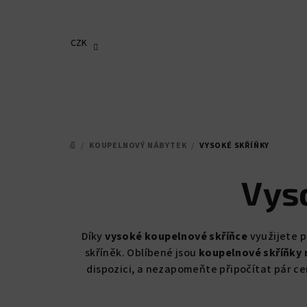
Přejít
na
obsah
CZK
/
KOUPELNOVÝ NÁBYTEK
/
VYSOKÉ SKŘÍŇKY
DOMŮ
Vys
Díky
vysoké koupelnové skříňce
využijete 
skříněk. Oblíbené jsou
koupelnové skříňky 
dispozici, a nezapomeňte připočítat pár ce