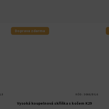
Doprava zdarma
L8
KÓD:
5066/BIL6
Vysoká koupelnová skříňka s košem K29