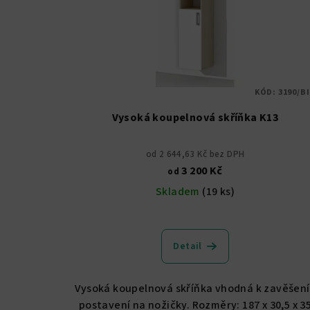
s
d
p
u
r
k
o
t
KÓD:
3190/BI
d
ů
Vysoká koupelnová skříňka K13
u
od 2 644,63 Kč bez DPH
k
3 200 Kč
od
t
Skladem
(19 ks)
ů
Průměrné
hodnocení
Detail
produktu
je
5,0
Vysoká koupelnová skříňka vhodná k zavěšení 
z
postavení na nožičky. Rozměry: 187 x 30,5 x 3