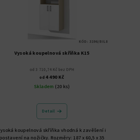
KÓD:
3196/BIL8
Vysoká koupelnová skříňka K15
od 3 710,74 Kč bez DPH
4 490 Kč
od
Skladem
(20 ks)
Průměrné
hodnocení
Detail
produktu
je
4,9
Vysoká koupelnová skříňka vhodná k zavěšení i
z
postavení na nožičky. Rozměry: 187 x 60,5 x 35