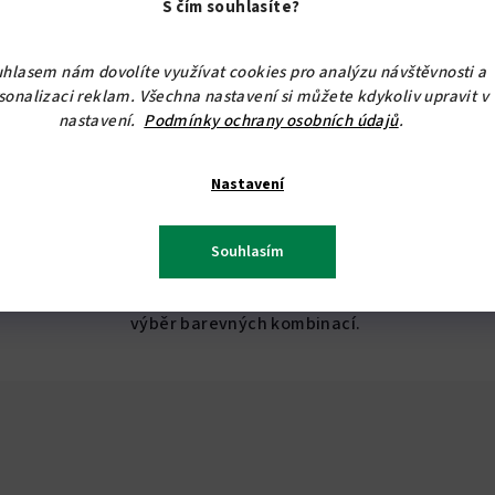
S čím souhlasíte?
od 3 462,81 Kč bez DPH
4 190 Kč
od
hlasem nám dovolíte využívat cookies pro analýzu návštěvnosti a
Skladem
(17 ks)
sonalizaci reklam. Všechna nastavení si můžete kdykoliv upravit v
nastavení.
Podmínky ochrany osobních údajů
.
Průměrné
hodnocení
Detail
produktu
Nastavení
je
5,0
,
Vysoká koupelnová skříňka s košem na prádlo,
Souhlasím
z
vhodná k zavěšení i postavení na nožičky.
5
Rozměry: 187 x 40,5 x 35 cm (v x š x hl). Široký
hvězdiček.
výběr barevných kombinací.