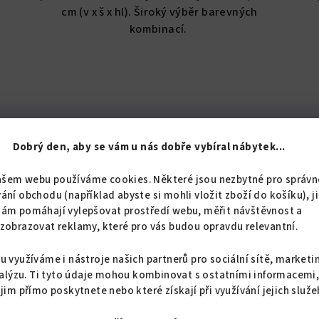
5
cm (v x š x hl). Široký výběr barevných
hvězdiček.
kombinací.
Dobrý den, aby se vám u nás dobře vybíral nábytek...
ašem webu používáme cookies. Některé jsou nezbytné pro správn
ání obchodu (například abyste si mohli vložit zboží do košíku), j
nám pomáhají vylepšovat prostředí webu, měřit návštěvnost a
zobrazovat reklamy, které pro vás budou opravdu relevantní.
u využíváme i nástroje našich partnerů pro sociální sítě, marketi
alýzu. Ti tyto údaje mohou kombinovat s ostatními informacemi
L8
KÓD:
3205/BIL8
 jim přímo poskytnete nebo které získají při využívání jejich služe
Vysoká koupelnová skříňka s košem K17