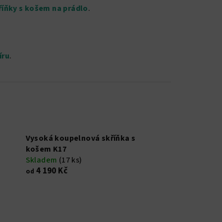
íňky s košem na prádlo
.
íru
.
Vysoká koupelnová skříňka s
košem K17
Skladem
(17 ks)
4 190 Kč
od