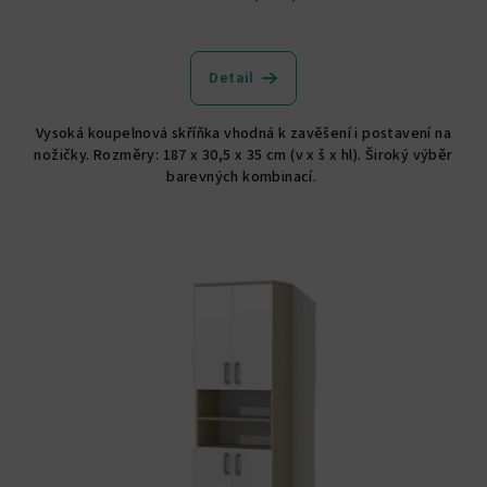
Průměrné
hodnocení
produktu
Detail
je
5,0
Vysoká koupelnová skříňka vhodná k zavěšení i postavení na
z
nožičky. Rozměry: 187 x 30,5 x 35 cm (v x š x hl). Široký výběr
5
barevných kombinací.
hvězdiček.