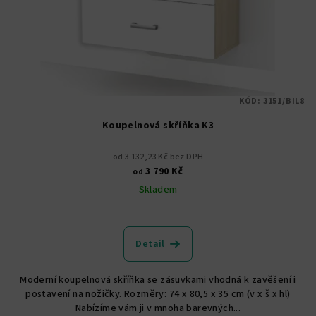
KÓD:
3151/BIL8
Koupelnová skříňka K3
od 3 132,23 Kč bez DPH
3 790 Kč
od
Skladem
Průměrné
hodnocení
produktu
Detail
je
4,5
Moderní koupelnová skříňka se zásuvkami vhodná k zavěšení i
z
postavení na nožičky. Rozměry: 74 x 80,5 x 35 cm (v x š x hl)
5
Nabízíme vám ji v mnoha barevných...
hvězdiček.