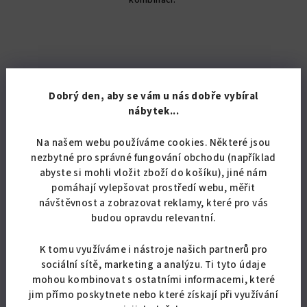
kombinací.
hvězdiček.
Dobrý den, aby se vám u nás dobře vybíral
nábytek...
Na našem webu používáme cookies. Některé jsou
nezbytné pro správné fungování obchodu (například
abyste si mohli vložit zboží do košíku), jiné nám
pomáhají vylepšovat prostředí webu, měřit
návštěvnost a zobrazovat reklamy, které pro vás
budou opravdu relevantní.
K tomu využíváme i nástroje našich partnerů pro
sociální sítě, marketing a analýzu. Ti tyto údaje
KÓD:
3211/BIL8
mohou kombinovat s ostatními informacemi, které
Koupelnová skříňka s košem na prádlo K19
jim přímo poskytnete nebo které získají při využívání