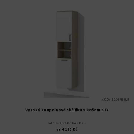
KÓD:
3205/BIL8
Vysoká koupelnová skříňka s košem K17
od 3 462,81 Kč bez DPH
4 190 Kč
od