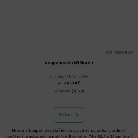
KÓD:
3136/BIL8
Koupelnová skříňka K1
od 2 190,08 Kč bez DPH
2 650 Kč
od
Skladem
(20 ks)
Průměrné
hodnocení
produktu
Detail
je
5,0
Moderní koupelnová skříňka se stavitelnou policí vhodná k
z
zavěšení i postavení na nožičky. Rozměry: 74 x 80,5 x 35 cm (v x š
5