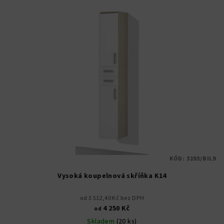
KÓD:
3193/BIL9
Vysoká koupelnová skříňka K14
od 3 512,40 Kč bez DPH
4 250 Kč
od
Skladem
(20 ks)