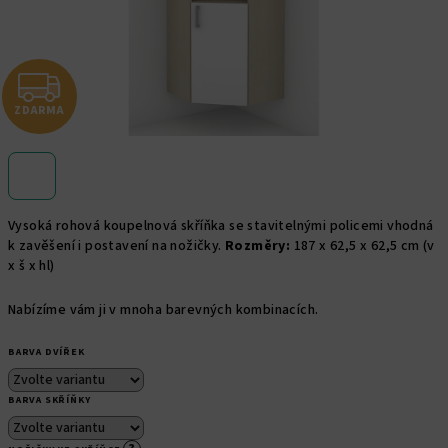
Z
ZDARMA
D
A
R
Vysoká rohová koupelnová skříňka se stavitelnými policemi vhodná
M
k zavěšení i postavení na nožičky.
Rozměry:
187 x 62,5 x 62,5 cm (v
x š x hl)
A
Nabízíme vám ji v mnoha barevných kombinacích.
BARVA DVÍŘEK
BARVA SKŘÍŇKY