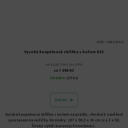
KÓD:
5081/BIL6
Vysoká koupelnová skříňka s košem K32
od 6 024,79 Kč bez DPH
7 290 Kč
od
Skladem
(19 ks)
Průměrné
hodnocení
produktu
Detail
je
5,0
Vysoká koupelnová skříňka s košem na prádlo, vhodná k zavěšení
z
i postavení na nožičky. Rozměry: 187 x 90,5 x 35 cm (v x š x hl).
5
Široký výběr barevných kombinací.
hvězdiček.