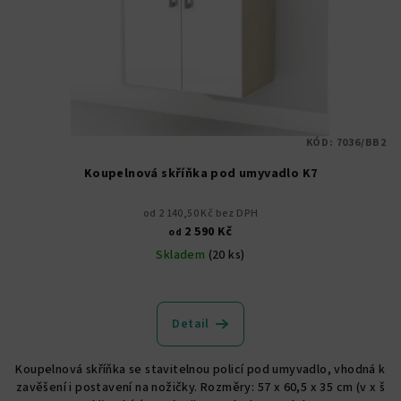
KÓD:
7036/BB2
Koupelnová skříňka pod umyvadlo K7
od 2 140,50 Kč bez DPH
2 590 Kč
od
Skladem
(20 ks)
Průměrné
hodnocení
produktu
Detail
je
4,7
Koupelnová skříňka se stavitelnou policí pod umyvadlo, vhodná k
z
zavěšení i postavení na nožičky. Rozměry: 57 x 60,5 x 35 cm (v x š
5