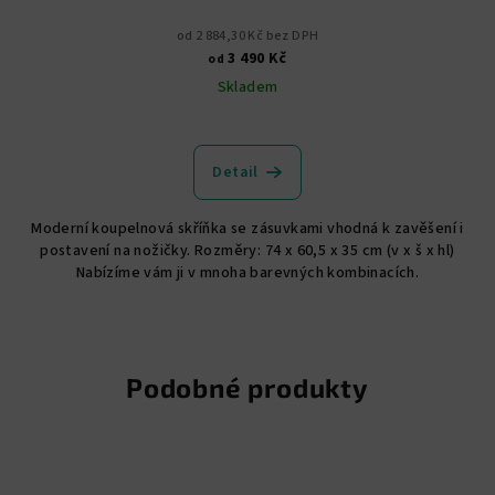
od 2 884,30 Kč bez DPH
3 490 Kč
od
Skladem
Průměrné
hodnocení
produktu
Detail
je
5,0
Moderní koupelnová skříňka se zásuvkami vhodná k zavěšení i
z
postavení na nožičky. Rozměry: 74 x 60,5 x 35 cm (v x š x hl)
5
Nabízíme vám ji v mnoha barevných kombinacích.
hvězdiček.
Podobné produkty