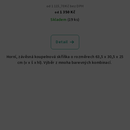
od 1 115,70 Kč bez DPH
1 350 Kč
od
Skladem
(19 ks)
Detail
Horní, závěsná koupelnová skříňka o rozměrech 63,5 x 30,5 x 25
cm (v x š x hl). Výběr z mnoha barevných kombinací.