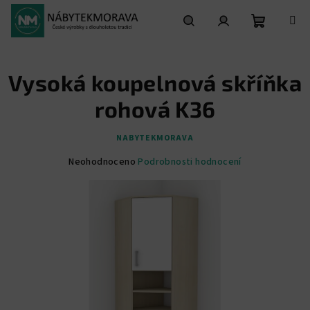
Přejít
na
obsah
Nákupní
Hledat
Přihlášení
Vysoká koupelnová skříňka
košík
rohová K36
NABYTEKMORAVA
Průměrné
Neohodnoceno
Podrobnosti hodnocení
hodnocení
produktu
je
0,0
z
5
hvězdiček.