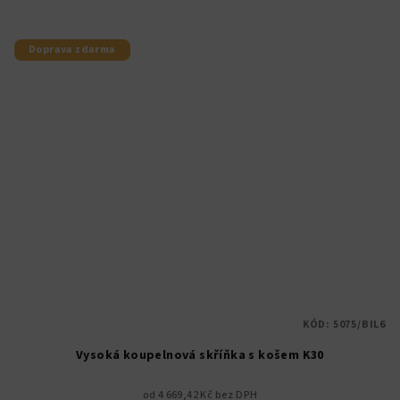
Doprava zdarma
KÓD:
5075/BIL6
Vysoká koupelnová skříňka s košem K30
od 4 669,42 Kč bez DPH