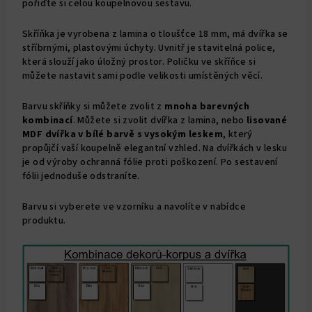
pořiďte si celou koupelnovou sestavu.
Skříňka je vyrobena z lamina o tloušťce 18 mm, má dvířka se
stříbrnými, plastovými úchyty. Uvnitř je stavitelná police,
která slouží jako úložný prostor. Poličku ve skříňce si
můžete nastavit sami podle velikosti umístěných věcí.
Barvu skříňky si můžete zvolit z
mnoha barevných
kombinací
. Můžete si zvolit dvířka z lamina, nebo
lisované
MDF dvířka v bílé barvě s vysokým leskem
, který
propůjčí vaší koupelně elegantní vzhled. Na dvířkách v lesku
je od výroby ochranná fólie proti poškození. Po sestavení
fólii jednoduše odstraníte.
Barvu si vyberete ve vzorníku a navolíte v nabídce
produktu.