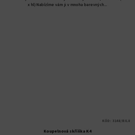
x hl) Nabízíme vám ji v mnoha barevných...
hvězdiček.
KÓD:
3148/BIL8
Koupelnová skříňka K4