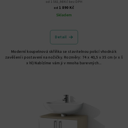
od 1 561,98 Kč bez DPH
1 890 Kč
od
Skladem
Průměrné
hodnocení
produktu
Detail
je
5,0
Moderní koupelnová skříňka se stavitelnou policí vhodná k
z
zavěšení i postavení na nožičky. Rozměry: 74 x 40,5 x 35 cm (v x š
5
x hl) Nabízíme vám ji v mnoha barevných...
hvězdiček.