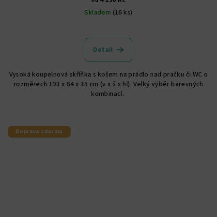
4 190 Kč
od
Skladem
(16 ks)
Průměrné
hodnocení
produktu
Detail
je
4,9
Vysoká koupelnová skříňka s košem na prádlo nad pračku či WC o
z
rozměrech 193 x 64 x 35 cm (v x š x hl). Velký výběr barevných
5
kombinací.
hvězdiček.
Doprava zdarma