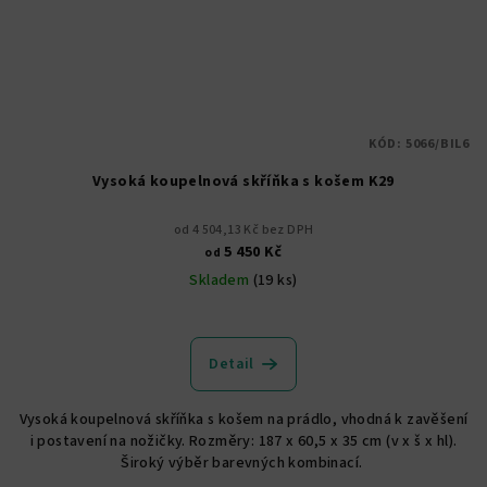
KÓD:
5066/BIL6
Vysoká koupelnová skříňka s košem K29
od 4 504,13 Kč bez DPH
5 450 Kč
od
Skladem
(19 ks)
Průměrné
hodnocení
produktu
Detail
je
5,0
Vysoká koupelnová skříňka s košem na prádlo, vhodná k zavěšení
z
i postavení na nožičky. Rozměry: 187 x 60,5 x 35 cm (v x š x hl).
5
Široký výběr barevných kombinací.
hvězdiček.