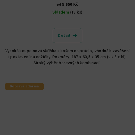
5 650 Kč
od
Skladem
(18 ks)
Průměrné
hodnocení
produktu
Detail
je
4,5
Vysoká koupelnová skříňka s košem na prádlo, vhodná k zavěšení
z
i postavení na nožičky. Rozměry: 187 x 60,5 x 35 cm (v x š x hl).
5
Široký výběr barevných kombinací.
hvězdiček.
Doprava zdarma