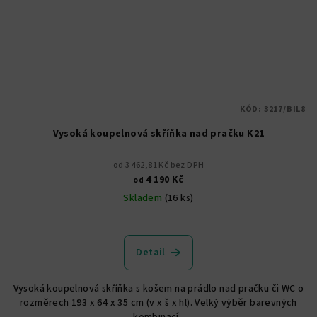
KÓD:
3217/BIL8
Vysoká koupelnová skříňka nad pračku K21
od 3 462,81 Kč bez DPH
4 190 Kč
od
Skladem
(16 ks)
Průměrné
hodnocení
produktu
Detail
je
4,9
Vysoká koupelnová skříňka s košem na prádlo nad pračku či WC o
z
rozměrech 193 x 64 x 35 cm (v x š x hl). Velký výběr barevných
5