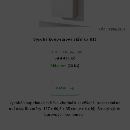
KÓD:
3196/BIL8
Vysoká koupelnová skříňka K15
od 3 710,74 Kč bez DPH
4 490 Kč
od
Skladem
(20 ks)
Průměrné
hodnocení
produktu
Detail
je
4,9
Vysoká koupelnová skříňka vhodná k zavěšení i postavení na
z
nožičky. Rozměry: 187 x 60,5 x 35 cm (v x š x hl). Široký výběr
5
barevných kombinací.
hvězdiček.