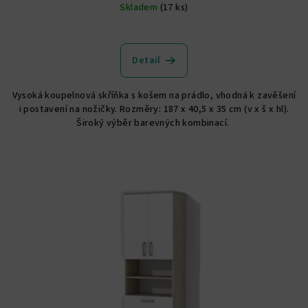
Skladem
(17 ks)
Průměrné
hodnocení
produktu
Detail
je
5,0
Vysoká koupelnová skříňka s košem na prádlo, vhodná k zavěšení
z
i postavení na nožičky. Rozměry: 187 x 40,5 x 35 cm (v x š x hl).
5
Široký výběr barevných kombinací.
hvězdiček.