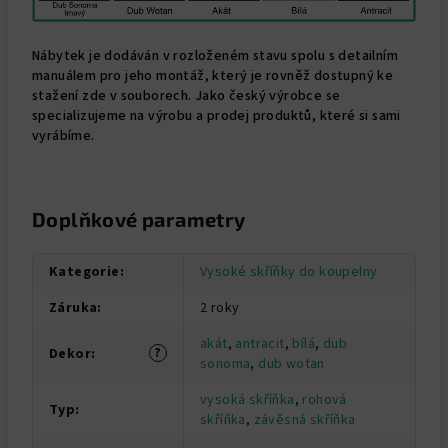
Nábytek je dodáván v rozloženém stavu spolu s detailním
manuálem pro jeho montáž, který je rovněž dostupný ke
stažení zde v souborech. Jako český výrobce se
specializujeme na výrobu a prodej produktů, které si sami
vyrábíme.
Doplňkové parametry
Kategorie
:
Vysoké skříňky do koupelny
Záruka
:
2 roky
akát
,
antracit
,
bílá
,
dub
?
Dekor
:
sonoma
,
dub wotan
vysoká skříňka
,
rohová
Typ
:
skříňka
,
závěsná skříňka