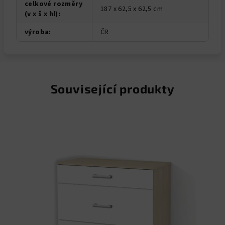
celkové rozměry
187 x 62,5 x 62,5 cm
(v x š x hl)
:
výroba
:
ČR
Související produkty