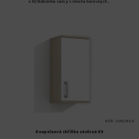
x hl) Nabízíme vám ji v mnoha barevných...
hvězdiček.
KÓD:
3165/BIL8
Koupelnová skříňka závěsná K9