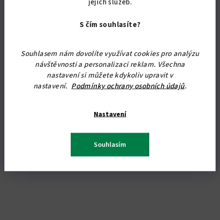
jejich služeb.
od 2 140,50 Kč bez DPH
2 590 Kč
od
S čím souhlasíte?
Skladem
(17 ks)
Průměrné
Souhlasem nám dovolíte využívat cookies pro analýzu
hodnocení
návštěvnosti a personalizaci reklam. Všechna
produktu
Detail
nastavení si můžete kdykoliv upravit v
je
nastavení.
Podmínky ochrany osobních údajů
.
4,8
Koupelnová skříňka s košem na prádlo, vhodná k zavěšení i
z
postavení na nožičky. Rozměry: 74 x 60,5 x 35 cm (v x š x hl).
5
Široký výběr barevných kombinací.
Nastavení
hvězdiček.
Souhlasím