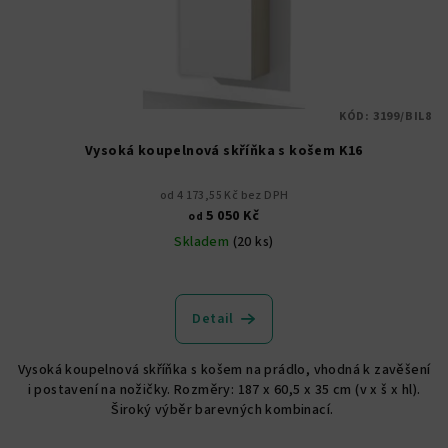
KÓD:
3199/BIL8
Vysoká koupelnová skříňka s košem K16
od 4 173,55 Kč bez DPH
5 050 Kč
od
Skladem
(20 ks)
Průměrné
hodnocení
produktu
Detail
je
4,9
Vysoká koupelnová skříňka s košem na prádlo, vhodná k zavěšení
z
i postavení na nožičky. Rozměry: 187 x 60,5 x 35 cm (v x š x hl).
5
Široký výběr barevných kombinací.
hvězdiček.