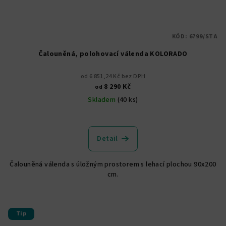
KÓD:
6799/STA
Čalouněná, polohovací válenda KOLORADO
od 6 851,24 Kč bez DPH
8 290 Kč
od
Skladem
(40 ks)
Průměrné
hodnocení
produktu
Detail
je
5,0
Čalouněná válenda s úložným prostorem s lehací plochou 90x200
z
cm.
5
hvězdiček.
Tip