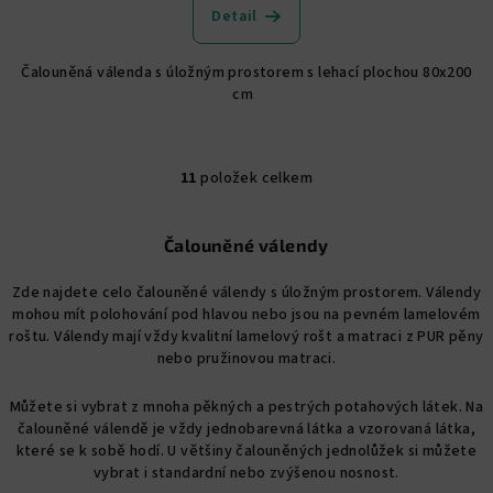
produktu
Detail
je
4,9
Čalouněná válenda s úložným prostorem s lehací plochou 80x200
z
cm
5
hvězdiček.
11
položek celkem
O
v
l
Čalouněné válendy
á
d
Zde najdete celo čalouněné válendy s úložným prostorem. Válendy
a
mohou mít polohování pod hlavou nebo jsou na pevném lamelovém
roštu. Válendy mají vždy kvalitní lamelový rošt a matraci z PUR pěny
c
nebo pružinovou matraci.
í
p
Můžete si vybrat z mnoha pěkných a pestrých potahových látek. Na
r
čalouněné válendě je vždy jednobarevná látka a vzorovaná látka,
v
které se k sobě hodí. U většiny čalouněných jednolůžek si můžete
k
vybrat i standardní nebo zvýšenou nosnost.
y