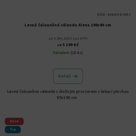
KÓD:
8688/ED/BEZ
Levná čalouněná válenda Alena 190x80 cm
od 4 289,26 Kč bez DPH
5 190 Kč
od
Skladem
(18 ks)
Průměrné
hodnocení
produktu
Detail
je
5,0
Levná čalouněná válenda s úložným prostorem s lehací plochou
z
80x190 cm
5
hvězdiček.
Akce
Tip