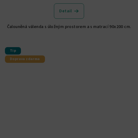
hodnocení
produktu
Detail
je
4,9
Čalouněná válenda s úložným prostorem a s matrací 90x200 cm.
z
5
hvězdiček.
Tip
Doprava zdarma