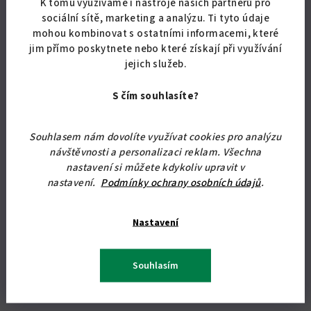
K tomu využíváme i nástroje našich partnerů pro
Akce
sociální sítě, marketing a analýzu. Ti tyto údaje
mohou kombinovat s ostatními informacemi, které
Tip
jim přímo poskytnete nebo které získají při využívání
Doprava zdarma
jejich služeb.
S čím souhlasíte?
Souhlasem nám dovolíte využívat cookies pro analýzu
návštěvnosti a personalizaci reklam. Všechna
nastavení si můžete kdykoliv upravit v
nastavení.
Podmínky ochrany osobních údajů
.
Nastavení
KÓD:
5751/STA
Čalouněná válenda s úložným prostorem Duo 90x200 cm
Souhlasím
od 6 570,25 Kč bez DPH
7 950 Kč
od