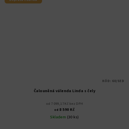
KÓD:
60/SED
Čalouněná válenda Linda s čely
od 7 099,17 Kč bez DPH
8 590 Kč
od
Skladem
(30 ks)
Průměrné