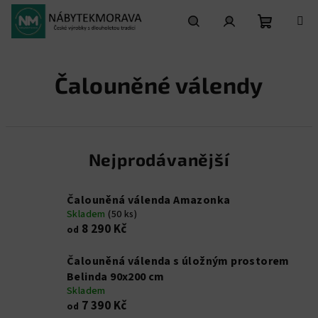
Přejít
na
obsah
Nákupní
Hledat
Přihlášení
Čalouněné válendy
košík
Nejprodávanější
Čalouněná válenda Amazonka
Skladem
(50 ks)
8 290 Kč
od
Čalouněná válenda s úložným prostorem
Belinda 90x200 cm
Skladem
7 390 Kč
od