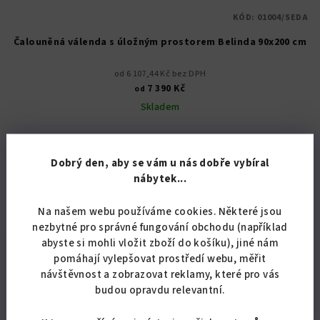
KÓD:
01004/SEDA
Čalouněná válenda s úložným prostorem Belinda 90x200 cm
od 6 107,44 Kč bez DPH
7 390 Kč
od
Skladem
Průměrné
hodnocení
produktu
Dobrý den, aby se vám u nás dobře vybíral
Detail
je
nábytek...
5,0
Válenda s úložným prostorem s matrací 90x200 cm.
z
Na našem webu používáme cookies. Některé jsou
5
nezbytné pro správné fungování obchodu (například
hvězdiček.
abyste si mohli vložit zboží do košíku), jiné nám
pomáhají vylepšovat prostředí webu, měřit
návštěvnost a zobrazovat reklamy, které pro vás
budou opravdu relevantní.