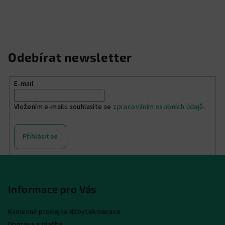
v
ý
p
i
Odebírat newsletter
s
u
E-mail
Vložením e-mailu souhlasíte se
zpracováním osobních údajů
.
Přihlásit se
Z
á
p
Informace pro Vás
a
Kamenná prodejna Nábytekmorava
t
Doprava a platba