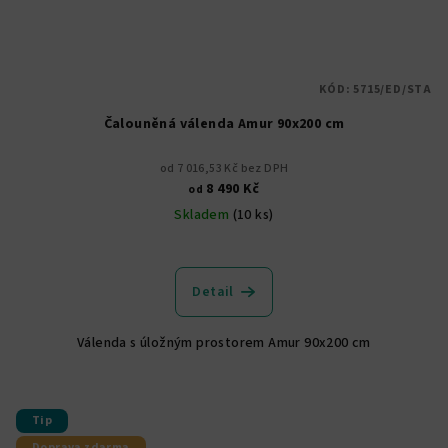
KÓD:
5715/ED/STA
Čalouněná válenda Amur 90x200 cm
od 7 016,53 Kč bez DPH
8 490 Kč
od
Skladem
(10 ks)
Průměrné
hodnocení
produktu
Detail
je
5,0
Válenda s úložným prostorem Amur 90x200 cm
z
5
hvězdiček.
Tip
Doprava zdarma