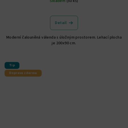
Skladem
(50 ks)
Průměrné
hodnocení
produktu
Detail
je
4,9
Moderní čalouněná válenda s úložným prostorem. Lehací plocha
z
je 200x90 cm.
5
hvězdiček.
Tip
Doprava zdarma