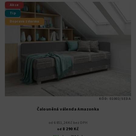
Akce
Tip
Doprava zdarma
KÓD:
01002/SEDA
Čalouněná válenda Amazonka
od 6 851,24 Kč bez DPH
8 290 Kč
od