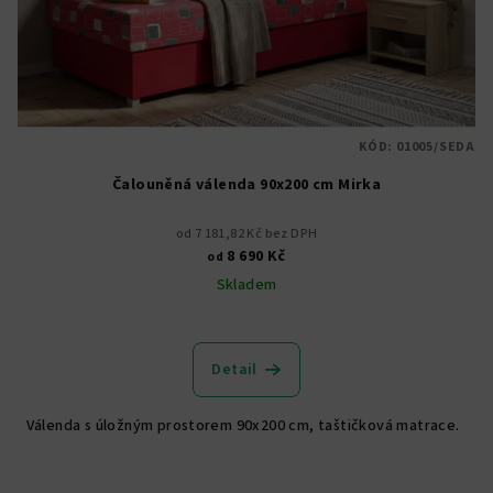
KÓD:
01005/SEDA
Čalouněná válenda 90x200 cm Mirka
od 7 181,82 Kč bez DPH
8 690 Kč
od
Skladem
Průměrné
hodnocení
produktu
Detail
je
4,8
Válenda s úložným prostorem 90x200 cm, taštičková matrace.
z
5
hvězdiček.