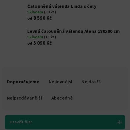
Čalouněná válenda Linda s čely
Skladem
(30 ks)
8 590 Kč
od
Levná čalouněná válenda Alena 180x80 cm
Skladem
(18 ks)
5 090 Kč
od
Ř
a
Doporučujeme
Nejlevnější
Nejdražší
z
e
Nejprodávanější
Abecedně
n
í
p
Otevřít filtr