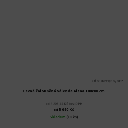
KÓD:
8691/ED/BEZ
Levná čalouněná válenda Alena 180x80 cm
od 4 206,61 Kč bez DPH
5 090 Kč
od
Skladem
(18 ks)
Průměrné