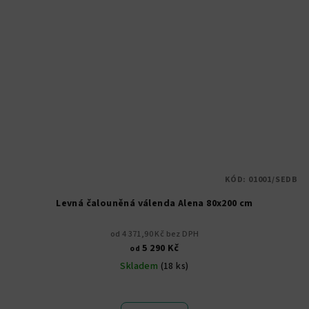
KÓD:
01001/SEDB
Levná čalouněná válenda Alena 80x200 cm
od 4 371,90 Kč bez DPH
5 290 Kč
od
Skladem
(18 ks)
Průměrné
hodnocení