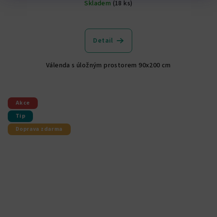
Skladem
(18 ks)
Průměrné
hodnocení
produktu
Detail
je
5,0
Válenda s úložným prostorem 90x200 cm
z
5
hvězdiček.
Akce
Tip
Doprava zdarma