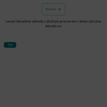
hodnocení
produktu
Detail
je
5,0
Levná čalouněná válenda s úložným prostorem s lehací plochou
z
80x180 cm
5
hvězdiček.
Tip