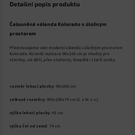
Detailní popis produktu
Čalouněná válenda
Kolorado
s úložným
prostorem
Představujeme vám moderní válendu s úložným prostorem
Kolorado. Rozměr matrace 90x200 cm je vhodný pro
všechny, od dětí, přes studenty, dospělé i starší osoby.
rozměr lehací plochy:
90x200 cm
celkové rozměry:
905x205x74 cm (š. x hl. x v.)
výška lehací plochy
: 45 cm
výška
čel
od země
: 74 cm