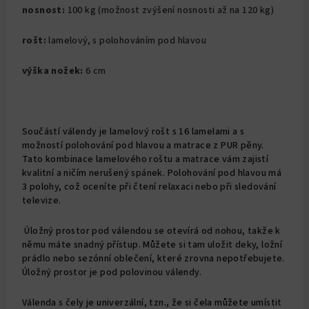
nosnost:
100 kg (možnost zvýšení nosnosti až na 120 kg)
rošt:
lamelový, s polohováním pod hlavou
výška nožek:
6 cm
Součástí válendy je lamelový rošt s 16 lamelami a s
možností polohování pod hlavou a matrace z PUR pěny.
Tato kombinace lamelového roštu a matrace vám zajistí
kvalitní a ničím nerušený spánek. Polohování pod hlavou má
3 polohy, což oceníte při čtení relaxaci nebo při sledování
televize.
Úložný prostor pod válendou se otevírá od nohou, takže k
němu máte snadný přístup. Můžete si tam uložit deky, ložní
prádlo nebo sezónní oblečení, které zrovna nepotřebujete.
Úložný prostor je pod polovinou válendy.
Válenda s čely je univerzální, tzn., že si čela můžete umístit