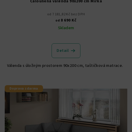
Čalouněná válenda 90x200 cm Mirka
od 7 181,82 Kč bez DPH
8 690 Kč
od
Skladem
Průměrné
hodnocení
produktu
Detail
je
4,8
Válenda s úložným prostorem 90x200 cm, taštičková matrace.
z
5
hvězdiček.
Doprava zdarma