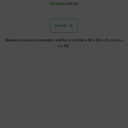
Skladem
(19 ks)
Průměrné
hodnocení
produktu
Detail
je
5,0
Moderní policová komoda s dvířky o rozměru 90 x 80 x 35 cm (v x
z
š x hl).
5
hvězdiček.