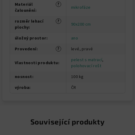
?
Materiál
mikrofáze
čalounění
:
?
rozměr lehací
90x200 cm
plochy
:
úložný prostor
:
ano
?
Provedení
:
levé, pravé
pelest s matrací
,
Vlastnosti produktu
:
polohovací rošt
nosnost
:
100 kg
výroba
:
ČR
Související produkty