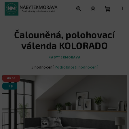
Přejít
na
obsah
Nákupní
Hledat
Přihlášení
Čalouněná, polohovací
košík
válenda KOLORADO
NABYTEKMORAVA
Průměrné
5 hodnocení
Podrobnosti hodnocení
hodnocení
Akce
produktu
je
Tip
5,0
z
5
hvězdiček.