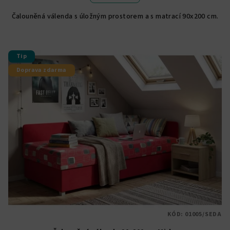
4,9
Čalouněná válenda s úložným prostorem a s matrací 90x200 cm.
z
5
hvězdiček.
Tip
Doprava zdarma
KÓD:
01005/SEDA