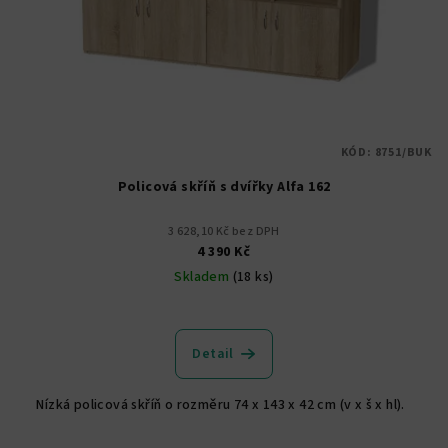
KÓD:
8751/BUK
Policová skříň s dvířky Alfa 162
3 628,10 Kč bez DPH
4 390 Kč
Skladem
(18 ks)
Detail
Nízká policová skříň o rozměru 74 x 143 x 42 cm (v x š x hl).