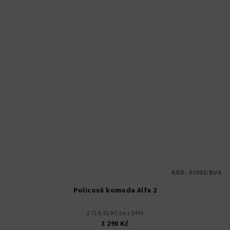
KÓD:
07002/BUK
Policová komoda Alfa 2
2 719,01 Kč bez DPH
3 290 Kč