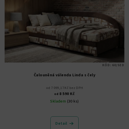
KÓD:
60/SED
Čalouněná válenda Linda s čely
od 7 099,17 Kč bez DPH
8 590 Kč
od
Skladem
(30 ks)
Průměrné
hodnocení
produktu
Detail
je