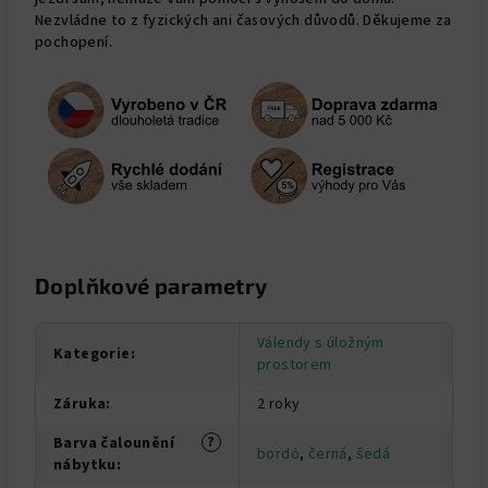
Nezvládne to z fyzických ani časových důvodů. Děkujeme za
pochopení.
Doplňkové parametry
Válendy s úložným
Kategorie
:
prostorem
Záruka
:
2 roky
?
Barva čalounění
bordó
,
černá
,
šedá
nábytku
: