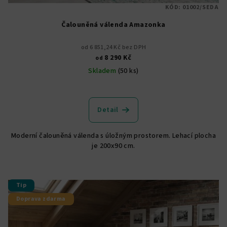
KÓD:
01002/SEDA
Čalouněná válenda Amazonka
od 6 851,24 Kč bez DPH
8 290 Kč
od
Skladem
(50 ks)
Průměrné
hodnocení
produktu
Detail
je
4,9
Moderní čalouněná válenda s úložným prostorem. Lehací plocha
z
je 200x90 cm.
5
hvězdiček.
Tip
Doprava zdarma