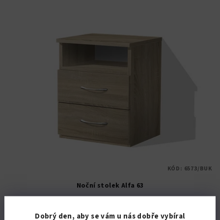
KÓD:
6573/BUK
Noční stolek Alfa 63
2 024,79 Kč bez DPH
Dobrý den, aby se vám u nás dobře vybíral
2 450 Kč