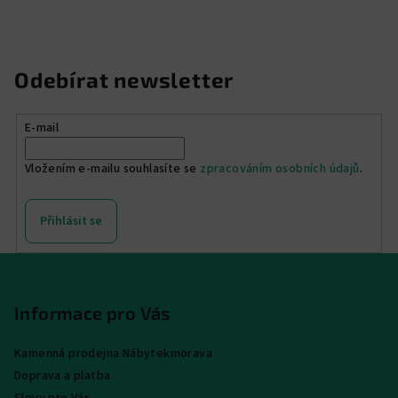
hvězdiček.
Odebírat newsletter
E-mail
Vložením e-mailu souhlasíte se
zpracováním osobních údajů
.
Přihlásit se
Z
á
p
Informace pro Vás
a
Kamenná prodejna Nábytekmorava
t
Doprava a platba
í