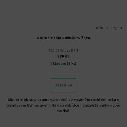
KÓD:
21001/101
OBRAZ v rámu 40x40 zvířata
314,05 Kč bez DPH
380 Kč
Skladem
(3 ks)
Detail
Moderní obrazy v rámu vyrobené ve vysokém rozlišení tisku s
trendovým BW motivem. Na naší nabídce naleznete velký výběr
motivů.