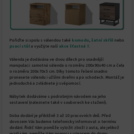
Pořiďte si spolu s válendou také
komodu
,
šatní
skříň
nebo
psací stůl
a využijte naší
akce šťastná 7
.
Válenda je dodávána ve dvou dílech pro snadnější
manipulaci: samotná válenda o rozměru 200x90x40 cm a čela
o rozměru 200x70x5 cm. Díky tomuto řešení snadno
pronesete válendu i užšími dveřmi a po schodech. Montáž je
jednoduchá a zvládnete ji svépomocí.
Nábytek dodáváme s podrobným návodem na jeho
sestavení (naleznete také v souborech ke stažení).
Doba dodání je přibližně 3 až 10 pracovních dnů. Před
dovozem Vás budeme telefonicky informovat o termínu
dodání. Řidič Vám pomůže vyložit zboží z auta, ale jelikož
jezdí sám, nemůže Vám pomoci s výnosem do domu.