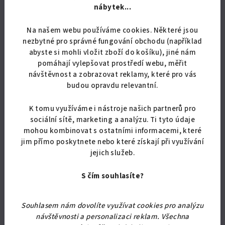
nábytek...
Skladem
(19 ks)
Průměrné
Na našem webu používáme cookies. Některé jsou
hodnocení
nezbytné pro správné fungování obchodu (například
produktu
Detail
abyste si mohli vložit zboží do košíku), jiné nám
je
pomáhají vylepšovat prostředí webu, měřit
1,0
návštěvnost a zobrazovat reklamy, které pro vás
Kvalitní noční stolek s šuplíky do ložnice. Rozměry jsou 50x40x35
z
cm
budou opravdu relevantní.
5
hvězdiček.
K tomu využíváme i nástroje našich partnerů pro
sociální sítě, marketing a analýzu. Ti tyto údaje
Akce
mohou kombinovat s ostatními informacemi, které
Doprava zdarma
jim přímo poskytnete nebo které získají při využívání
jejich služeb.
S čím souhlasíte?
Souhlasem nám dovolíte využívat cookies pro analýzu
návštěvnosti a personalizaci reklam. Všechna