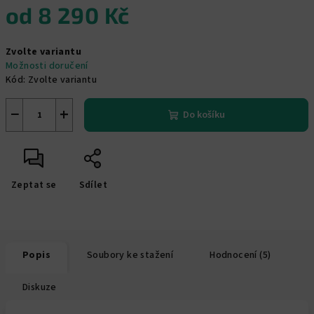
od
8 290 Kč
Měrná
Zvolte variantu
cena:
Možnosti doručení
Kód:
Zvolte variantu
−
+
Do košíku
Zeptat se
Sdílet
Popis
Soubory ke stažení
Hodnocení (5)
Diskuze