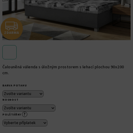
Z
ZDARMA
D
A
R
Čalouněná válenda s úložným prostorem s lehací plochou 90x200
M
cm
.
A
BARVA POTAHU
NOSNOST
?
POLŠTÁŘKY