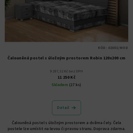
KÓD:
02001/MOD
Čalouněná postel s úložným prostorem Robin 120x200 cm
9 297,52 Kč bez DPH
11 250 Kč
Skladem
(27 ks)
Průměrné
hodnocení
produktu
Detail
je
5,0
Čalouněná postel s úložným prostorem a dvěma čely. Čela
z
postele lze umístit na levou či pravou stranu. Doprava zdarma.
5