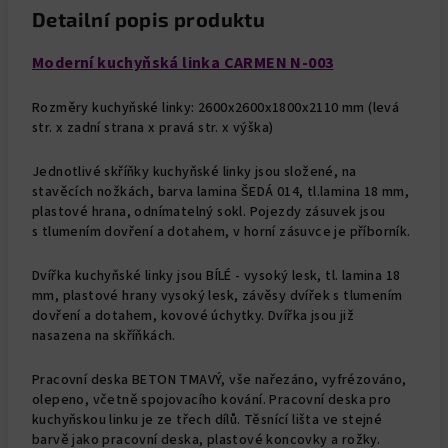
Detailní popis produktu
Moderní kuchyňská linka CARMEN N-003
Rozměry kuchyňské linky: 2600x2600x1800x2110 mm (levá
str. x zadní strana x pravá str. x výška)
Jednotlivé skříňky kuchyňské linky jsou složené, na
stavěcích nožkách, barva lamina ŠEDÁ 014, tl.lamina 18 mm,
plastové hrana, odnímatelný sokl. Pojezdy zásuvek jsou
s tlumením dovření a dotahem, v horní zásuvce je příborník.
Dvířka kuchyňské linky jsou BÍLÉ - vysoký lesk, tl. lamina 18
mm, plastové hrany vysoký lesk, závěsy dvířek s tlumením
dovření a dotahem, kovové úchytky. Dvířka jsou již
nasazena na skříňkách.
Pracovní deska BETON TMAVÝ, vše nařezáno, vyfrézováno,
olepeno, včetně spojovacího kování. Pracovní deska pro
kuchyňskou linku je ze třech dílů. Těsnící lišta ve stejné
barvě jako pracovní deska, plastové koncovky a rožky.