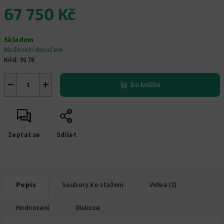
67 750 Kč
Měrná
Skladem
cena:
Možnosti doručení
Kód:
9178
−
+
Do košíku
Zeptat se
Sdílet
Popis
Soubory ke stažení
Videa (2)
Hodnocení
Diskuze