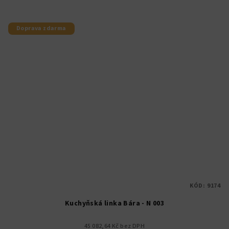
Doprava zdarma
KÓD:
9174
Kuchyňská linka Bára - N 003
45 082,64 Kč bez DPH