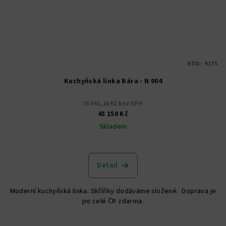
KÓD:
9175
Kuchyňská linka Bára - N 004
35 661,16 Kč bez DPH
43 150 Kč
Skladem
Detail
Moderní kuchyňská linka. Skříňky dodáváme složené. Doprava je
po celé ČR zdarma.