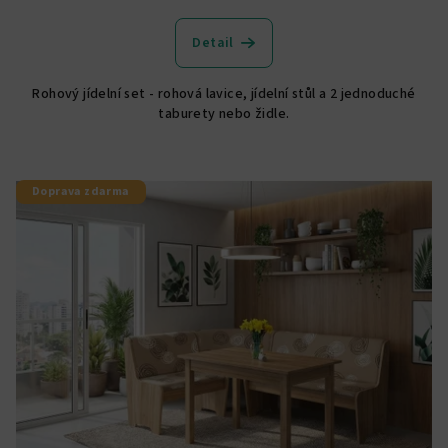
hodnocení
produktu
Detail
je
5,0
Rohový jídelní set - rohová lavice, jídelní stůl a 2 jednoduché
z
taburety nebo židle.
5
hvězdiček.
Doprava zdarma