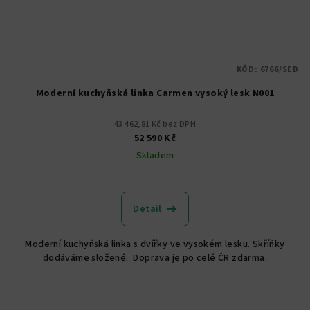
KÓD:
6766/SED
Moderní kuchyňská linka Carmen vysoký lesk N001
43 462,81 Kč bez DPH
52 590 Kč
Skladem
Detail
Moderní kuchyňská linka s dvířky ve vysokém lesku. Skříňky
dodáváme složené. Doprava je po celé ČR zdarma.