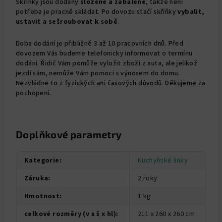
Skříňky jsou dodány
složené a
zabalené
, takže není
potřeba je pracně skládat. Po dovozu stačí skříňky
vybalit,
ustavit a sešroubovat k sobě
.
Doba dodání je přibližně 3 až 10 pracovních dnů. Před
dovozem Vás budeme telefonicky informovat o termínu
dodání. Řidič Vám pomůže vyložit zboží z auta, ale jelikož
jezdí sám, nemůže Vám pomoci s výnosem do domu.
Nezvládne to z fyzických ani časových důvodů. Děkujeme za
pochopení.
Doplňkové parametry
Kategorie
:
Kuchyňské linky
Záruka
:
2 roky
Hmotnost
:
1 kg
celkové rozměry (v x š x hl)
:
211 x 260 x 260 cm