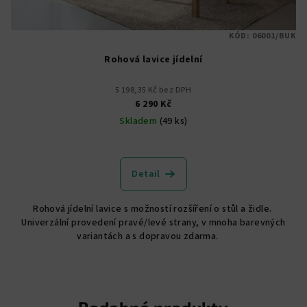
KÓD:
06001/BUK
Rohová lavice jídelní
5 198,35 Kč bez DPH
6 290 Kč
Skladem
(49 ks)
Průměrné
hodnocení
produktu
Detail
je
5,0
Rohová jídelní lavice s možností rozšíření o stůl a židle.
z
Univerzální provedení pravé/levé strany, v mnoha barevných
5
variantách a s dopravou zdarma.
hvězdiček.