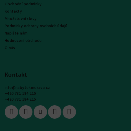
Obchodní podmínky
Kontakty
Množstevní slevy
Podmínky ochrany osobních údajů
Napište nám
Hodnocení obchodu
O nás
Kontakt
info
@
nabytekmorava.cz
+420 731 184 215
+420 731 184 215