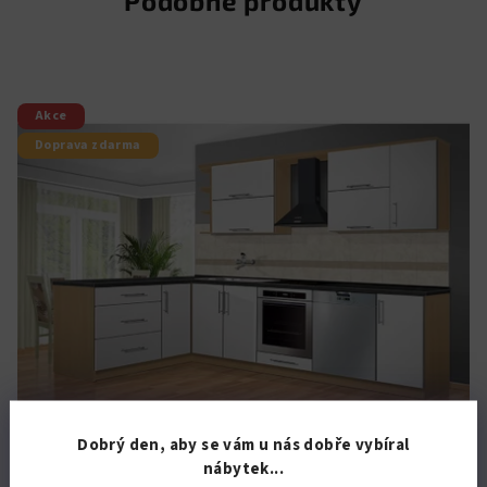
Podobné produkty
Akce
Doprava zdarma
Dobrý den, aby se vám u nás dobře vybíral
KÓD:
4817/BUK
nábytek...