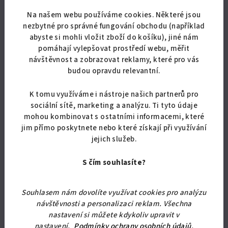
Kuchyňská linka BOSTON
Na našem webu používáme cookies. Některé jsou
31 859,50 Kč bez DPH
nezbytné pro správné fungování obchodu (například
38 550 Kč
abyste si mohli vložit zboží do košíku), jiné nám
Skladem
pomáhají vylepšovat prostředí webu, měřit
návštěvnost a zobrazovat reklamy, které pro vás
Průměrné
budou opravdu relevantní.
hodnocení
produktu
Detail
je
K tomu využíváme i nástroje našich partnerů pro
5,0
sociální sítě, marketing a analýzu. Ti tyto údaje
Moderní rohová kuchyňská linka . Skříňky jsou složené, doprava je
z
mohou kombinovat s ostatními informacemi, které
po celé ČR zdarma.
5
jim přímo poskytnete nebo které získají při využívání
hvězdiček.
jejich služeb.
S čím souhlasíte?
Tip
Doprava zdarma
Souhlasem nám dovolíte využívat cookies pro analýzu
návštěvnosti a personalizaci reklam. Všechna
nastavení si můžete kdykoliv upravit v
nastavení.
Podmínky ochrany osobních údajů
.