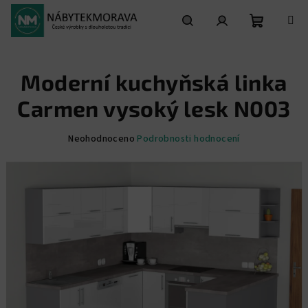
Přejít
na
obsah
Nákupní
Hledat
Přihlášení
Moderní kuchyňská linka
košík
Carmen vysoký lesk N003
Průměrné
Neohodnoceno
Podrobnosti hodnocení
hodnocení
produktu
je
0,0
z
5
hvězdiček.