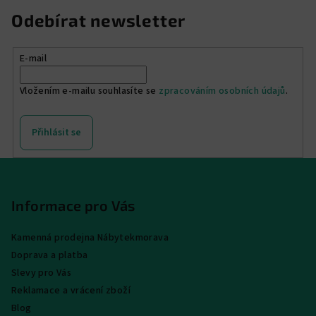
Odebírat newsletter
E-mail
Vložením e-mailu souhlasíte se
zpracováním osobních údajů
.
Přihlásit se
Z
á
p
Informace pro Vás
a
Kamenná prodejna Nábytekmorava
t
Doprava a platba
í
Slevy pro Vás
Reklamace a vrácení zboží
Blog