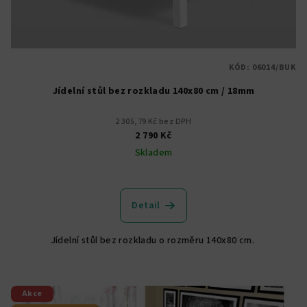
KÓD:
06014/BUK
Jídelní stůl bez rozkladu 140x80 cm / 18mm
2 305,79 Kč bez DPH
2 790 Kč
Skladem
Průměrné
hodnocení
produktu
Detail
je
5,0
Jídelní stůl bez rozkladu o rozměru 140x80 cm.
z
5
hvězdiček.
Akce