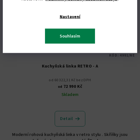
Nastavení
Souhlasím
KÓD:
4991/NE
Kuchyňská linka RETRO - A
od 60 322,31 Kč bez DPH
72 990 Kč
od
Skladem
Detail
Moderní rohová kuchyňská linka v retro stylu . Skříňky jsou