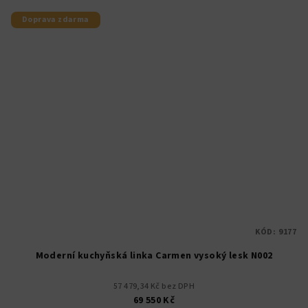
Doprava zdarma
KÓD:
9177
Moderní kuchyňská linka Carmen vysoký lesk N002
57 479,34 Kč bez DPH
69 550 Kč