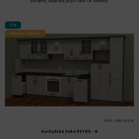
složené, doprava je po celé ČR zdarma.
Tip
Doprava zdarma
KÓD:
4997/NE/B
Kuchyňská linka RETRO - B