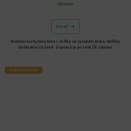
Skladem
Průměrné
hodnocení
produktu
Detail
je
5,0
Moderní kuchyňská linka s dvířky ve vysokém lesku. Skříňky
z
dodáváme složené. Doprava je po celé ČR zdarma.
5
hvězdiček.
Doprava zdarma