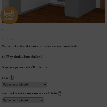
Z
ZDARMA
D
A
R
Moderní kuchyňská linka s dvířky ve vysokém lesku.
M
Skříňky dodáváme složené.
A
Doprava je po celé ČR zdarma.
?
DŘEZ
?
LED OSVĚTLENÍ KE KUCHYŇSKÝM SKŘÍŇKÁM