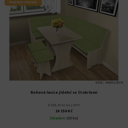
Doprava zdarma
KÓD:
06002/BUK
Rohová lavice jídelní se štokrlemi
8 388,43 Kč bez DPH
10 150 Kč
Skladem
(30 ks)
Průměrné