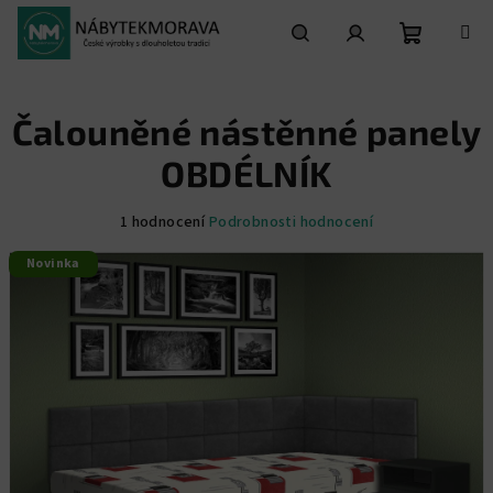
Přejít
na
obsah
Nákupní
Hledat
Přihlášení
Čalouněné nástěnné panely
košík
OBDÉLNÍK
Průměrné
1 hodnocení
Podrobnosti hodnocení
hodnocení
Novinka
produktu
je
5,0
z
5
hvězdiček.