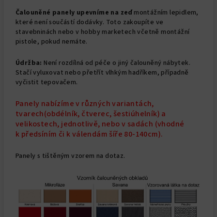
Čalouněné panely upevníme na zeď
montážním lepidlem,
které není součástí dodávky. Toto zakoupíte ve
stavebninách nebo v hobby marketech včetně montážní
pistole, pokud nemáte.
Údržba:
Není rozdílná od péče o jiný čalouněný nábytek.
Stačí vyluxovat nebo přetřít vlhkým hadříkem, případně
vyčistit tepovačem.
Panely nabízíme v různých variantách,
tvarech(
obdélník
,
čtverec
,
šestiúhelník
) a
velikostech, jednotlivě, nebo v sadách (vhodné
k
předsíním
či k
válendám šíře 80-140cm
).
Panely s tištěným vzorem na dotaz.