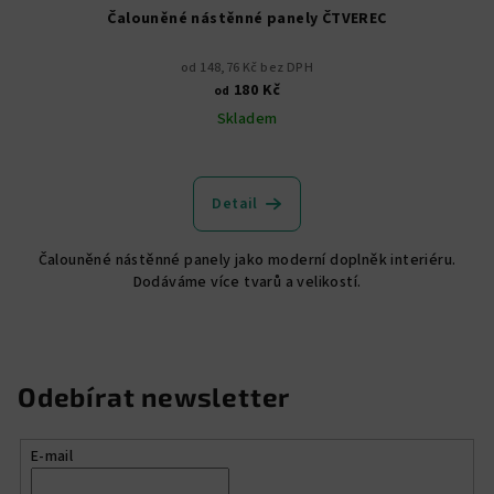
Čalouněné nástěnné panely ČTVEREC
od 148,76 Kč bez DPH
180 Kč
od
Skladem
Detail
Čalouněné nástěnné panely jako moderní doplněk interiéru.
Dodáváme více tvarů a velikostí.
Odebírat newsletter
E-mail