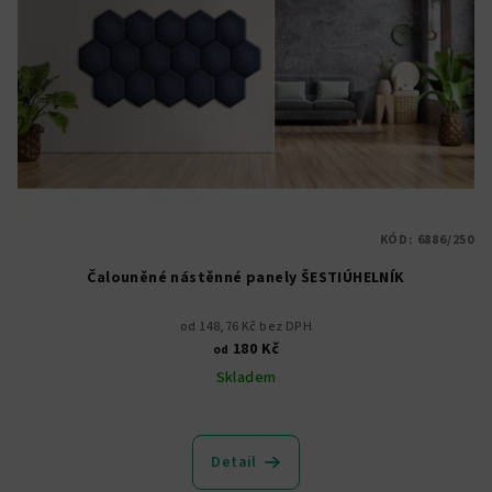
KÓD:
6886/250
Čalouněné nástěnné panely ŠESTIÚHELNÍK
od 148,76 Kč bez DPH
180 Kč
od
Skladem
Detail