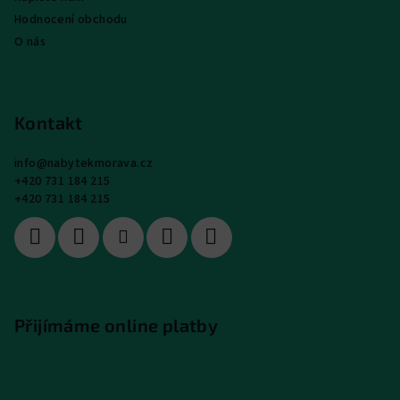
Hodnocení obchodu
O nás
Kontakt
info
@
nabytekmorava.cz
+420 731 184 215
+420 731 184 215
Přijímáme online platby