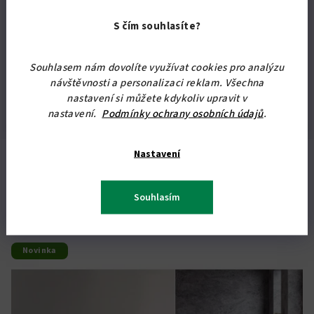
béžová
,
bordó
,
černá
,
červená
,
?
Barva
S čím souhlasíte?
fialová
,
hnědá
,
krémová
,
modrá
,
čalounění
oranžová
,
skořicová
,
šedá
,
nábytku
:
zelená
Souhlasem nám dovolíte využívat cookies pro analýzu
návštěvnosti a personalizaci reklam. Všechna
?
Materiál
mikrofáze
,
savana
nastavení si můžete kdykoliv upravit v
čalounění
:
nastavení.
Podmínky ochrany osobních údajů
.
Nastavení
Podobné produkty
Souhlasím
Novinka