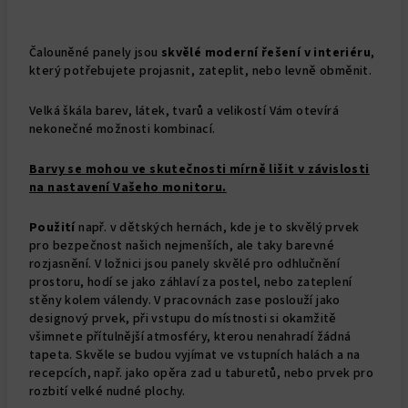
Čalouněné panely jsou
skvělé moderní řešení v interiéru
,
který potřebujete projasnit, zateplit, nebo levně obměnit.
Velká škála barev, látek, tvarů a velikostí Vám otevírá
nekonečné možnosti kombinací.
Barvy se mohou ve skutečnosti mírně lišit v závislosti
na nastavení Vašeho monitoru.
Použití
např. v dětských hernách, kde je to skvělý prvek
pro bezpečnost našich nejmenších, ale taky barevné
rozjasnění.
V ložnici jsou panely skvělé pro odhlučnění
prostoru, hodí se jako záhlaví za postel, nebo zateplení
stěny kolem válendy. V pracovnách zase poslouží jako
designový prvek, při vstupu do místnosti si okamžitě
všimnete přítulnější atmosféry, kterou nenahradí žádná
tapeta. Skvěle se budou vyjímat ve vstupních halách a na
recepcích, např. jako opěra zad u taburetů, nebo prvek pro
rozbití velké nudné plochy.