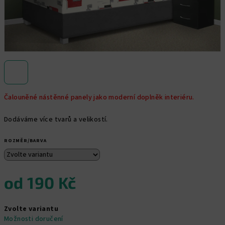
Čalouněné nástěnné panely jako moderní doplněk interiéru.
Dodáváme více tvarů a velikostí.
ROZMĚR/BARVA
od
190 Kč
Měrná
Zvolte variantu
cena:
Možnosti doručení