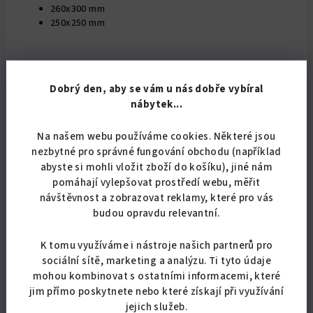
260x300 mm
250x250 mm
Doba dodání je přibližně 3 až 10 pracovních dnů. Před
Dobrý den, aby se vám u nás dobře vybíral
dovozem Vás budeme telefonicky informovat o termínu
nábytek...
dodání. Řidič Vám pomůže vyložit zboží z auta, ale jelikož
jezdí sám, nemůže Vám pomoci s výnosem do domu.
Nezvládne to z fyzických ani časových důvodů. Děkujeme za
Na našem webu používáme cookies. Některé jsou
pochopení.
nezbytné pro správné fungování obchodu (například
abyste si mohli vložit zboží do košíku), jiné nám
pomáhají vylepšovat prostředí webu, měřit
návštěvnost a zobrazovat reklamy, které pro vás
budou opravdu relevantní.
K tomu využíváme i nástroje našich partnerů pro
sociální sítě, marketing a analýzu. Ti tyto údaje
Doplňkové parametry
mohou kombinovat s ostatními informacemi, které
jim přímo poskytnete nebo které získají při využívání
Kategorie
:
Bytové doplňky
jejich služeb.