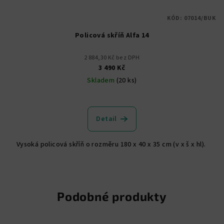
KÓD:
07014/BUK
Policová skříň Alfa 14
2 884,30 Kč bez DPH
3 490 Kč
Skladem
(20 ks)
Průměrné
hodnocení
produktu
Detail
je
5,0
Vysoká policová skříň o rozměru 180 x 40 x 35 cm (v x š x hl).
z
5
hvězdiček.
Podobné produkty