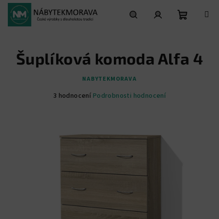
Přejít
na
obsah
Nákupní
Hledat
Přihlášení
Šuplíková komoda Alfa 4
košík
NABYTEKMORAVA
Průměrné
3 hodnocení
Podrobnosti hodnocení
hodnocení
produktu
je
5,0
z
5
hvězdiček.