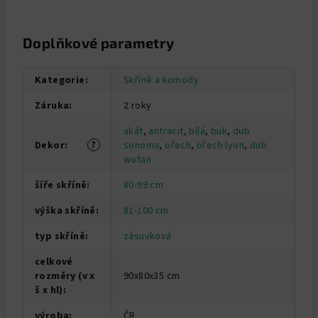
Doplňkové parametry
Kategorie
:
Skříně a komody
Záruka
:
2 roky
akát
,
antracit
,
bílá
,
buk
,
dub
?
Dekor
:
sonoma
,
ořech
,
ořech lyon
,
dub
wotan
šíře skříně
:
80-99 cm
výška skříně
:
81-100 cm
typ skříně
:
zásuvková
celkové
rozměry (v x
90x80x35 cm
š x hl)
:
výroba
:
ČR