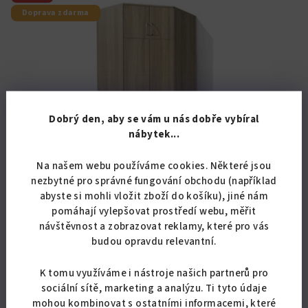
Doprava zdarma
Dobrý den, aby se vám u nás dobře vybíral
nábytek...
Na našem webu používáme cookies. Některé jsou
nezbytné pro správné fungování obchodu (například
abyste si mohli vložit zboží do košíku), jiné nám
KÓD:
07023/BUK
pomáhají vylepšovat prostředí webu, měřit
návštěvnost a zobrazovat reklamy, které pro vás
Rohová šatní skříň Alfa 23
budou opravdu relevantní.
7 429,75 Kč bez DPH
K tomu využíváme i nástroje našich partnerů pro
8 990 Kč
sociální sítě, marketing a analýzu. Ti tyto údaje
Skladem
(14 ks)
mohou kombinovat s ostatními informacemi, které