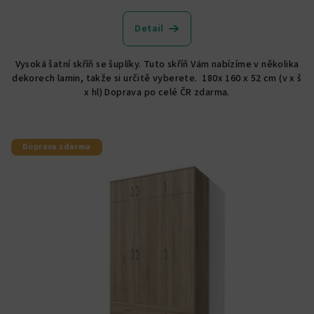
hodnocení
produktu
Detail
je
5,0
Vysoká šatní skříň se šuplíky. Tuto skříň Vám nabízíme v několika
z
dekorech lamin, takže si určitě vyberete. 180x 160 x 52 cm (v x š
5
x hl) Doprava po celé ČR zdarma.
hvězdiček.
Doprava zdarma