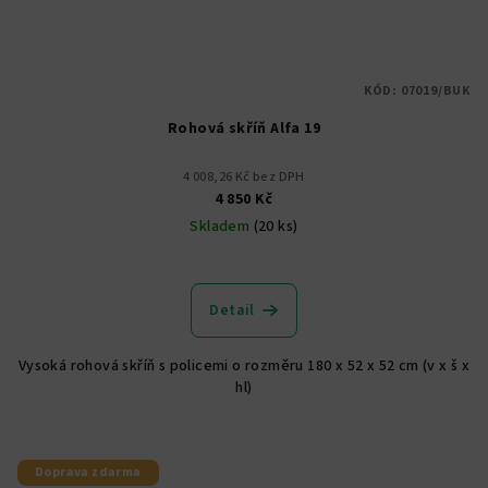
KÓD:
07019/BUK
Rohová skříň Alfa 19
4 008,26 Kč bez DPH
4 850 Kč
Skladem
(20 ks)
Průměrné
hodnocení
produktu
Detail
je
5,0
Vysoká rohová skříň s policemi o rozměru 180 x 52 x 52 cm (v x š x
z
hl)
5
hvězdiček.
Doprava zdarma