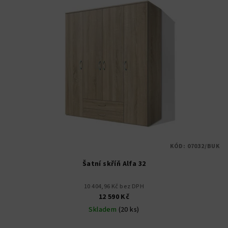
KÓD:
07032/BUK
Šatní skříň Alfa 32
10 404,96 Kč bez DPH
12 590 Kč
Skladem
(20 ks)
Průměrné