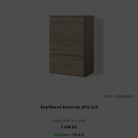
KÓD:
7892/BUK
Šuplíková komoda Alfa 124
3 049,59 Kč bez DPH
3 690 Kč
Skladem
(20 ks)