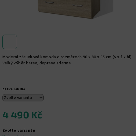
Moderní zásuvková komoda o rozměrech 90 x 80 x 35 cm (v x š x hl).
Velký výběr barev, doprava zdarma.
BARVA LAMINA
4 490 Kč
Měrná
Zvolte variantu
cena: