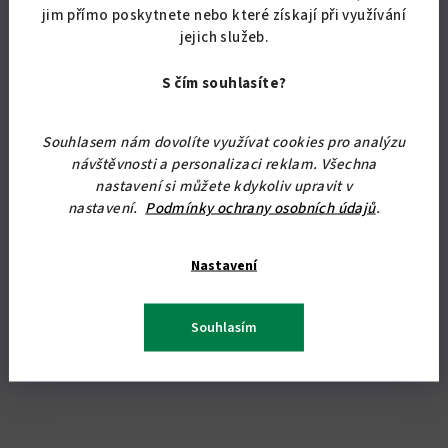
Průměrné
jim přímo poskytnete nebo které získají při využívání
hodnocení
jejich služeb.
produktu
Detail
je
S čím souhlasíte?
5,0
Vysoká šatní rohová skříň je vyrobena z kvalitního lamina 18 mm a
z
olepena ABS hranou. Skříň Vám dopravíme zdarma. 220 x 95 x 95
5
Souhlasem nám dovolíte využívat cookies pro analýzu
cm (v x š x hl)
hvězdiček.
návštěvnosti a personalizaci reklam. Všechna
nastavení si můžete kdykoliv upravit v
nastavení.
Podmínky ochrany osobních údajů
.
Nastavení
Souhlasím