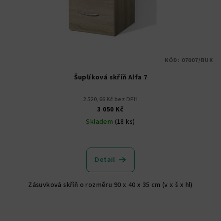
KÓD:
07007/BUK
Šuplíková skříň Alfa 7
2 520,66 Kč bez DPH
3 050 Kč
Skladem
(18 ks)
Detail
Zásuvková skříň o rozměru 90 x 40 x 35 cm (v x š x hl)