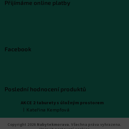
Přijímáme online platby
Facebook
Poslední hodnocení produktů
AKCE 2 taburety s úložným prostorem
|
Kateřina Kempfová
Hodnocení produktu je 5 z 5 hvězdiček.
Copyright 2026
Nabytekmorava
. Všechna práva vyhrazena.