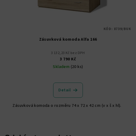
KÓD:
8739/BUK
Zásuvková komoda Alfa 166
3 132,23 Kč bez DPH
3 790 Kč
Skladem
(20 ks)
Detail
Zásuvková komoda o rozměru 74 x 72 x 42 cm (v x š x hl).