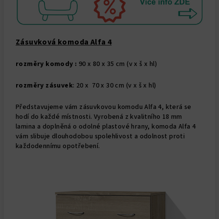
Zásuvková komoda Alfa 4
rozměry komody :
90 x 80 x 35 cm (v x š x hl)
rozměry zásuvek
: 20 x 70 x 30 cm (v x š x hl)
Představujeme vám zásuvkovou komodu Alfa 4, která se
hodí do každé místnosti. Vyrobená z kvalitního 18 mm
lamina a doplněná o odolné plastové hrany, komoda Alfa 4
vám slibuje dlouhodobou spolehlivost a odolnost proti
každodennímu opotřebení.