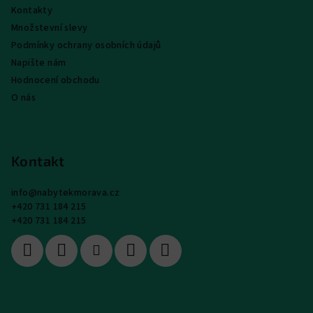
Kontakty
Množstevní slevy
Podmínky ochrany osobních údajů
Napište nám
Hodnocení obchodu
O nás
Kontakt
info
@
nabytekmorava.cz
+420 731 184 215
+420 731 184 215