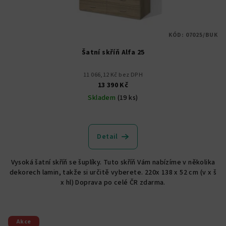
KÓD:
07025/BUK
Šatní skříň Alfa 25
11 066,12 Kč bez DPH
13 390 Kč
Skladem
(19 ks)
Detail
Vysoká šatní skříň se šuplíky. Tuto skříň Vám nabízíme v několika
dekorech lamin, takže si určitě vyberete. 220x 138 x 52 cm (v x š
x hl) Doprava po celé ČR zdarma.
Akce