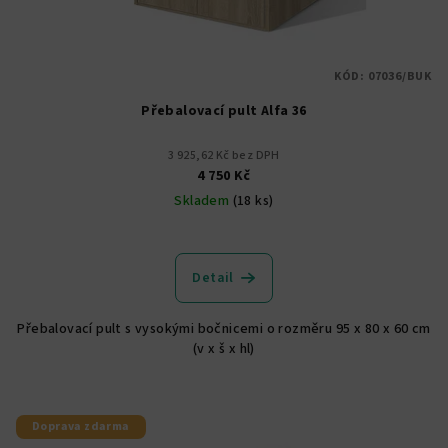
KÓD:
07036/BUK
Přebalovací pult Alfa 36
3 925,62 Kč bez DPH
4 750 Kč
Skladem
(18 ks)
Průměrné
hodnocení
produktu
Detail
je
5,0
Přebalovací pult s vysokými bočnicemi o rozměru 95 x 80 x 60 cm
z
(v x š x hl)
5
hvězdiček.
Doprava zdarma