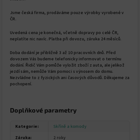
Jsme česká firma, prodáváme pouze výrobky vyrobené v
ČR.
Uvedená cena je konečná, včetně dopravy po celé ČR,
neplatíte nic navíc. Platba při dovozu, záruka 24 měsíců.
Doba dodání je přibližně 3 až 10 pracovních dnů. Před
dovozem Vás budeme telefonicky informovat o termínu
dodání. Řidič Vám pomůže vyložit zboží z auta, ale jelikož
jezdí sám, nemůže Vám pomoci s výnosem do domu.
Nezvládne to z fyzických ani časových důvodů. Děkujeme za
pochopení.
Doplňkové parametry
Kategorie
:
Skříně a komody
Záruka
:
2 roky