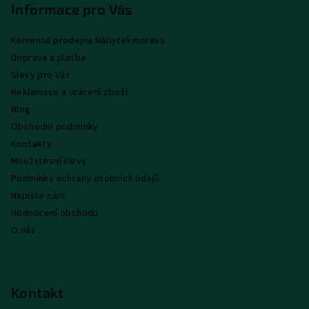
p
Informace pro Vás
a
Kamenná prodejna Nábytekmorava
t
Doprava a platba
í
Slevy pro Vás
Reklamace a vrácení zboží
Blog
Obchodní podmínky
Kontakty
Množstevní slevy
Podmínky ochrany osobních údajů
Napište nám
Hodnocení obchodu
O nás
Kontakt