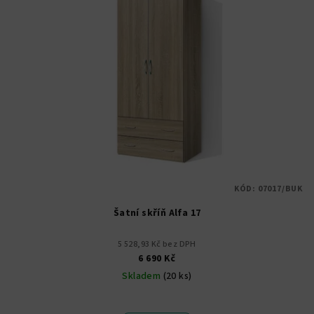
KÓD:
07017/BUK
Šatní skříň Alfa 17
5 528,93 Kč bez DPH
6 690 Kč
Skladem
(20 ks)
Průměrné
hodnocení