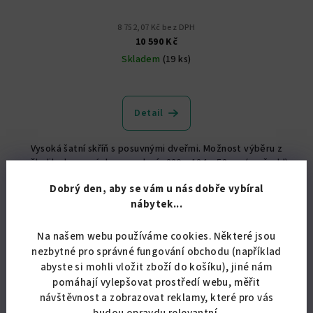
8 752,07 Kč bez DPH
10 590 Kč
Skladem
(19 ks)
Průměrné
hodnocení
produktu
Detail
je
5,0
Vysoká šatní skříň s posuvnými dveřmi. Možnost výběru z
z
několika barevných provedení. 220 x 124 x 52 cm (v x š x hl)
5
Doprava až k Vám domů zdarma.
hvězdiček.
Dobrý den, aby se vám u nás dobře vybíral
nábytek...
Na našem webu používáme cookies. Některé jsou
nezbytné pro správné fungování obchodu (například
abyste si mohli vložit zboží do košíku), jiné nám
pomáhají vylepšovat prostředí webu, měřit
návštěvnost a zobrazovat reklamy, které pro vás