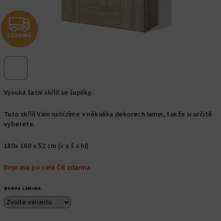
Z
ZDARMA
D
A
R
Vysoká šatní skříň se šuplíky.
M
Tuto skříň Vám nabízíme v několika dekorech lamin, takže si určitě
A
vyberete.
180x 160 x 52 cm (v x š x hl)
Doprava po celé ČR zdarma.
BARVA LAMINA