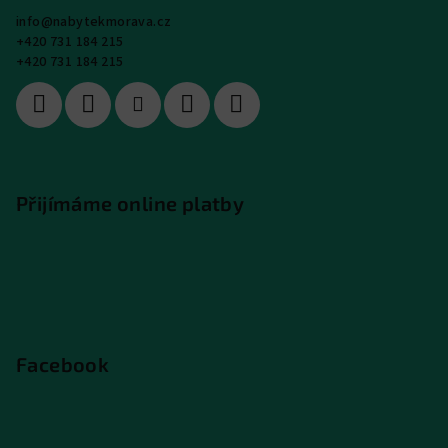
info
@
nabytekmorava.cz
+420 731 184 215
+420 731 184 215
Přijímáme online platby
Facebook