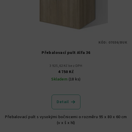
KÓD:
07036/BUK
Přebalovací pult Alfa 36
3 925,62 Kč bez DPH
4 750 Kč
Skladem
(18 ks)
Průměrné
hodnocení
produktu
Detail
je
5,0
Přebalovací pult s vysokými bočnicemi o rozměru 95 x 80 x 60 cm
z
(v x š x hl)
5
hvězdiček.