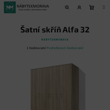
Přejít
na
obsah
Nákupní
Hledat
Přihlášení
Šatní skříň Alfa 32
košík
NABYTEKMORAVA
Průměrné
1 hodnocení
Podrobnosti hodnocení
hodnocení
produktu
je
5,0
z
5
hvězdiček.