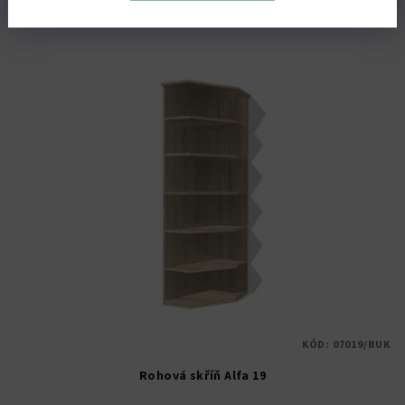
KÓD:
07019/BUK
Rohová skříň Alfa 19