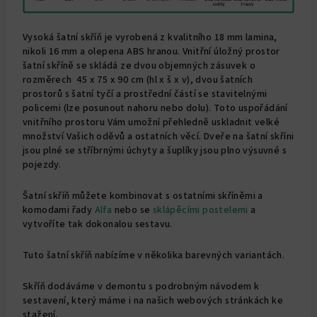
Vysoká šatní skříň je vyrobená z kvalitního 18 mm lamina,
nikoli 16 mm a olepena ABS hranou. Vnitřní úložný prostor
šatní skříně se skládá ze dvou objemných zásuvek o
rozměrech 45 x 75 x 90 cm (hl x š x v), dvou šatních
prostorů s šatní tyčí a prostřední částí se stavitelnými
policemi (lze posunout nahoru nebo dolu). Toto uspořádání
vnitřního prostoru Vám umožní přehledně uskladnit velké
množství Vašich oděvů a ostatních věcí. Dveře na šatní skříni
jsou plné se stříbrnými úchyty a šuplíky jsou plno výsuvné s
pojezdy.
Šatní skříň můžete kombinovat s ostatními skříněmi a
komodami řady
Alfa
nebo se
sklápěcími postelemi
a
vytvoříte tak dokonalou sestavu.
Tuto šatní skříň nabízíme v několika barevných variantách.
Skříň dodáváme v demontu s podrobným návodem k
sestavení, který máme i na našich webových stránkách ke
stažení.