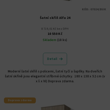
KÓD:
07024/BUK
Šatní skříň Alfa 24
8 719,01 Kč bez DPH
10 550 Kč
Skladem
(18 ks)
Průměrné
hodnocení
produktu
Detail
je
5,0
Moderní šatní skříň s policemi, šatní tyčí a šuplíky. Na dveřích
z
šatní skříně jsou elegantní stříbrné úchytky. 180 x 138 x 52 cm (v
5
x š x hl) Doprava zdarma.
hvězdiček.
Doprava zdarma