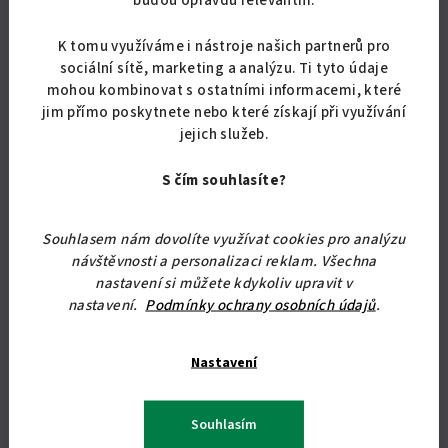
budou opravdu relevantní.
K tomu využíváme i nástroje našich partnerů pro
sociální sítě, marketing a analýzu. Ti tyto údaje
mohou kombinovat s ostatními informacemi, které
jim přímo poskytnete nebo které získají při využívání
jejich služeb.
S čím souhlasíte?
KÓD:
07030/BUK
Nástavec na skříň Alfa 30
Souhlasem nám dovolíte využívat cookies pro analýzu
návštěvnosti a personalizaci reklam. Všechna
2 966,94 Kč bez DPH
nastavení si můžete kdykoliv upravit v
3 590 Kč
nastavení.
Podmínky ochrany osobních údajů
.
Skladem
(19 ks)
Nastavení
Detail
Souhlasím
Nástavec na skříň o rozměru 40 x 138 x 52 cm (v x š x hl)