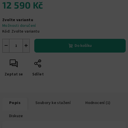
12 590 Kč
Měrná
Zvolte variantu
cena:
Možnosti doručení
Kód:
Zvolte variantu
−
+
Do košíku
Zeptat se
Sdílet
Popis
Soubory ke stažení
Hodnocení (1)
Diskuze