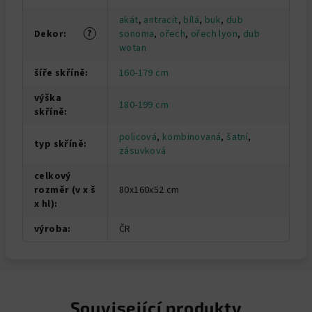
akát
,
antracit
,
bílá
,
buk
,
dub
?
Dekor
:
sonoma
,
ořech
,
ořech lyon
,
dub
wotan
šíře skříně
:
160-179 cm
výška
180-199 cm
skříně
:
policová
,
kombinovaná
,
šatní
,
typ skříně
:
zásuvková
celkový
rozměr (v x š
80x160x52 cm
x hl)
:
výroba
:
ČR
Související produkty