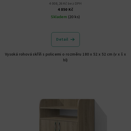
4 008,26 Kč bez DPH
4 850 Kč
Skladem
(20 ks)
Průměrné
hodnocení
produktu
Detail
je
5,0
Vysoká rohová skříň s policemi o rozměru 180 x 52 x 52 cm (v x š x
z
hl)
5
hvězdiček.