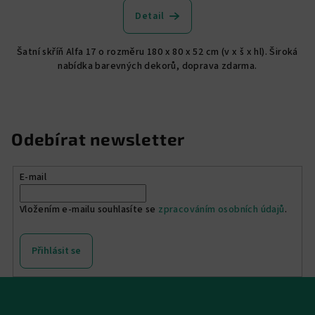
produktu
Detail
je
5,0
Šatní skříň Alfa 17 o rozměru 180 x 80 x 52 cm (v x š x hl). Široká
z
nabídka barevných dekorů, doprava zdarma.
5
hvězdiček.
Odebírat newsletter
E-mail
Vložením e-mailu souhlasíte se
zpracováním osobních údajů
.
Přihlásit se
Z
á