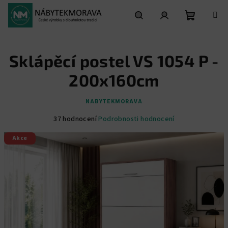
Přejít
na
obsah
Nákupní
Hledat
Přihlášení
Sklápěcí postel VS 1054 P -
košík
200x160cm
NABYTEKMORAVA
Průměrné
37 hodnocení
Podrobnosti hodnocení
hodnocení
Akce
produktu
je
5,0
z
5
hvězdiček.