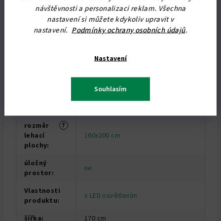
návštěvnosti a personalizaci reklam. Všechna
nastavení si můžete kdykoliv upravit v
Doplňkové parametry
nastavení.
Podmínky ochrany osobních údajů
.
Kategorie
:
Sklápěcí postele
Nastavení
Záruka
:
2 roky
akát
,
antracit
,
bílá
,
buk
,
dub
Souhlasím
?
Dekor
:
sonoma
,
ořech
,
ořech lyon
,
švestka
?
rozměr
lehací
160x200 cm
plochy
:
úložný
ne
prostor
:
Vlastnosti
s LED osvětlením
produktu
:
šířka
:
170 cm