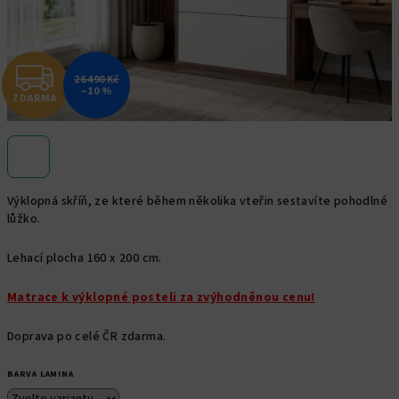
Z
26 490 Kč
–10 %
ZDARMA
D
A
R
Výklopná skříň, ze které během několika vteřin sestavíte pohodlné
M
lůžko.
A
Lehací plocha 160 x 200 cm.
Matrace k výklopné posteli za zvýhodněnou cenu!
Doprava po celé ČR zdarma.
BARVA LAMINA