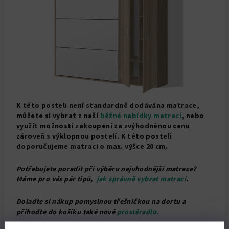
K této posteli není standardně dodávána matrace,
můžete si vybrat z naší
běžné nabídky matrací
, nebo
využít možnosti zakoupení za zvýhodněnou cenu
zároveň s výklopnou postelí. K této posteli
doporučujeme matraci o max. výšce 20 cm.
Potřebujete poradit při výběru nejvhodnější matrace?
Máme pro vás pár tipů,
jak správně vybrat matraci
.
Dolaďte si nákup pomyslnou třešničkou na dortu a
přihoďte do košíku také nové
prostěradlo.