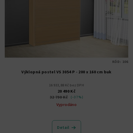
KÓD:
106
Výklopná postel VS 3054 P - 200 x 160 cm buk
16 933,88 Kč bez DPH
20 490 Kč
32 790 Kč
(–37 %)
Vyprodáno
Průměrné
hodnocení
produktu
Detail
je