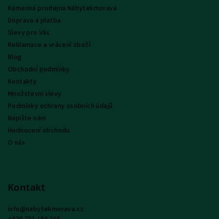
a
Kamenná prodejna Nábytekmorava
t
Doprava a platba
í
Slevy pro Vás
Reklamace a vrácení zboží
Blog
Obchodní podmínky
Kontakty
Množstevní slevy
Podmínky ochrany osobních údajů
Napište nám
Hodnocení obchodu
O nás
Kontakt
info
@
nabytekmorava.cz