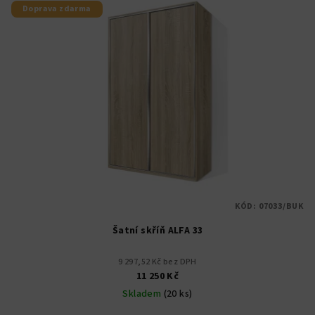
Doprava zdarma
KÓD:
07033/BUK
Šatní skříň ALFA 33
9 297,52 Kč bez DPH
11 250 Kč
Skladem
(20 ks)