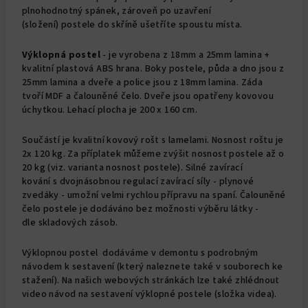
plnohodnotný spánek, zároveň po uzavření
(složení) postele do skříně ušetříte spoustu místa.
Výklopná postel
- je vyrobena z 18mm a 25mm lamina +
kvalitní plastová ABS hrana. Boky postele, půda a dno jsou z
25mm lamina a dveře a police jsou z 18mm lamina. Záda
tvoří MDF a čalouněné čelo. Dveře jsou opatřeny kovovou
úchytkou. Lehací plocha je 200 x 160 cm.
Součástí je kvalitní kovový rošt s lamelami. Nosnost roštu je
2x 120 kg. Za příplatek můžeme zvýšit nosnost postele až o
20 kg (viz. varianta nosnost postele). Silné zavírací
kování s dvojnásobnou regulací zavírací síly - plynové
zvedáky - umožní velmi rychlou přípravu na spaní. Čalouněné
čelo postele je dodáváno bez možnosti výběru látky -
dle skladových zásob.
Výklopnou postel dodáváme v demontu s podrobným
návodem k sestavení (který naleznete také v souborech ke
stažení). Na našich webových stránkách lze také zhlédnout
video návod na sestavení výklopné postele (složka videa).