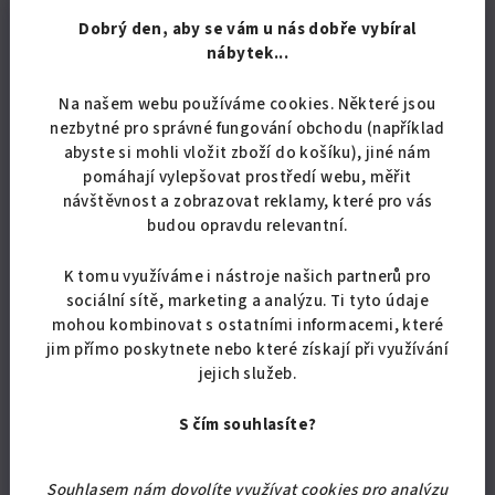
Dobrý den, aby se vám u nás dobře vybíral
Jsme česká firma, prodáváme pouze výrobky vyrobené v
nábytek...
ČR. Uvedená cena je konečná, včetně dopravy po celé ČR,
neplatíte nic navíc. Záruka 24 měsíců.
Na našem webu používáme cookies. Některé jsou
nezbytné pro správné fungování obchodu (například
Doba dodání je přibližně 3 až 10 pracovních dnů. Před
abyste si mohli vložit zboží do košíku), jiné nám
dovozem Vás budeme telefonicky informovat o termínu
pomáhají vylepšovat prostředí webu, měřit
dodání. Řidič Vám pomůže vyložit zboží z auta, ale jelikož
návštěvnost a zobrazovat reklamy, které pro vás
jezdí sám, nemůže Vám pomoci s výnosem do domu.
budou opravdu relevantní.
Nezvládne to z fyzických ani časových důvodů. Děkujeme za
pochopení.
K tomu využíváme i nástroje našich partnerů pro
sociální sítě, marketing a analýzu. Ti tyto údaje
mohou kombinovat s ostatními informacemi, které
jim přímo poskytnete nebo které získají při využívání
jejich služeb.
S čím souhlasíte?
Souhlasem nám dovolíte využívat cookies pro analýzu