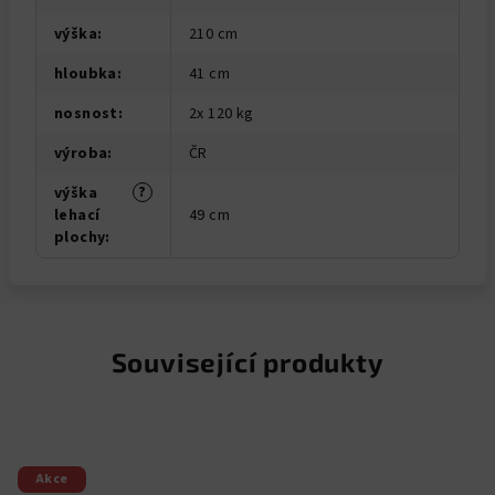
výška
:
210 cm
hloubka
:
41 cm
nosnost
:
2x 120 kg
výroba
:
ČR
?
výška
lehací
49 cm
plochy
:
Související produkty
Akce