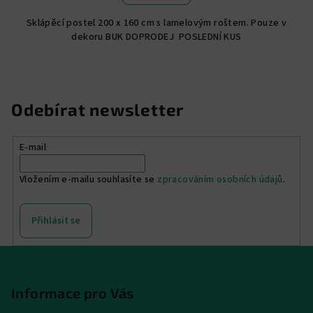
4,8
Sklápěcí postel 200 x 160 cm s lamelovým roštem. Pouze v
z
dekoru BUK DOPRODEJ POSLEDNÍ KUS
5
hvězdiček.
Odebírat newsletter
E-mail
Vložením e-mailu souhlasíte se
zpracováním osobních údajů
.
Přihlásit se
Z
á
p
Informace pro Vás