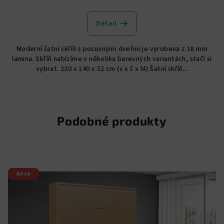
Průměrné
hodnocení
produktu
Detail
je
5,0
Moderní šatní skříň s posuvnými dveřmi je vyrobena z 18 mm
z
lamina. Skříň nabízíme v několika barevných variantách, stačí si
5
vybrat. 220 x 140 x 52 cm (v x š x hl) Šatní skříň...
hvězdiček.
Podobné produkty
Akce