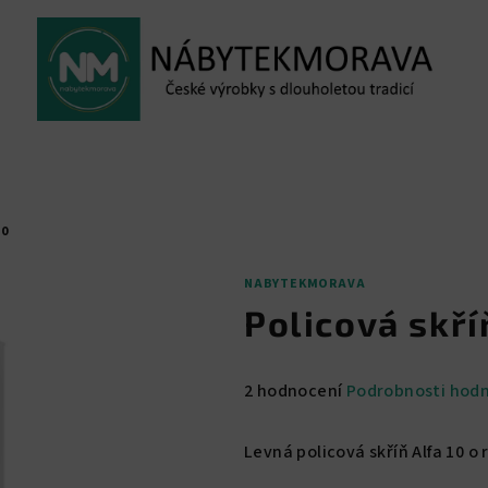
10
NABYTEKMORAVA
Policová skří
Průměrné
2 hodnocení
Podrobnosti hod
hodnocení
produktu
Levná policová skříň Alfa 10 o r
je