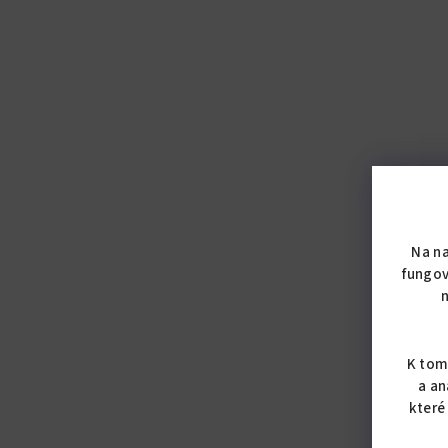
Na n
fungov
K tom
a an
které