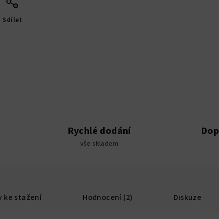
Sdílet
Rychlé dodání
Dop
vše skladem
 ke stažení
Hodnocení (2)
Diskuze