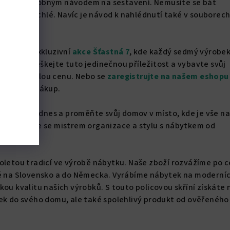
nou s podrobným návodem na sestavení. Nemusíte se bát
snadné a rychlé. Navíc je návod k nahlédnutí také v souborech
ijte naší exkluzivní
akce Šťastná 7
,
kde každý sedmý výrobe
Kč. Nezmeškejte tuto jedinečnou příležitost a vybavte svůj
m za skvělou cenu. Nebo se
zaregistrujte na našem eshopu
 na první nákup.
skříň ještě dnes a proměňte svůj domov v místo, kde je vše n
ěle. Staňte se mistrem organizace a stylu s nábytkem od
oletou tradicí ve výrobě nábytku. Naše zboží rozvážíme po c
ké na Slovensko a do Německa. Vyrábíme nábytek na moderní
kou kvalitu našich výrobků. S touto policovou skříní získáte 
sek do svého domu, ale také spolehlivý produkt od ověřeného