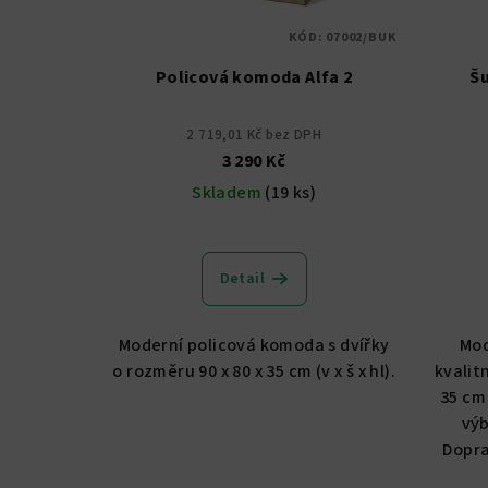
KÓD:
07002/BUK
Policová komoda Alfa 2
Šu
2 719,01 Kč bez DPH
3 290 Kč
Skladem
(19 ks)
Průměrné
hodnocení
Detail
produktu
je
5,0
Moderní policová komoda s dvířky
Mod
z
o rozměru 90 x 80 x 35 cm (v x š x hl).
kvalit
5
35 cm 
hvězdiček.
výb
Dopra