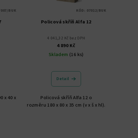
7007/BUK
KÓD:
07012/BUK
7
Policová skříň Alfa 12
4 041,32 Kč bez DPH
4 890 Kč
Skladem
(16 ks)
Průměrné
hodnocení
Detail
produktu
je
5,0
0 x 40 x
Policová skříň Alfa 12 o
z
rozměru 180 x 80 x 35 cm (v x š x hl).
5
hvězdiček.