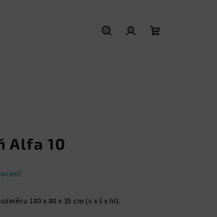
Hledat
Přihlášení
Nákupní
košík
ň Alfa 10
nocení
ozměru 180 x 80 x 35 cm (v x š x hl).