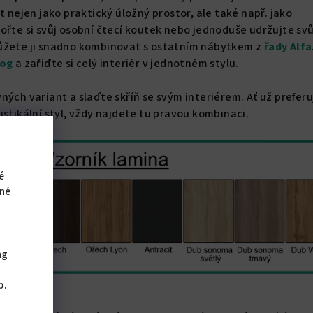
t nejen jako praktický úložný prostor, ale také např. jako
ořte si svůj osobní čtecí koutek nebo jednoduše udržujte svů
ůžete ji snadno kombinovat s ostatním nábytkem z
řady Alfa
log
a zařiďte si celý interiér v jednotném stylu.
ných variant a slaďte skříň se svým interiérem. Ať už prefer
ustikální styl, vždy najdete tu pravou kombinaci.
é
iné
ng
,
b.