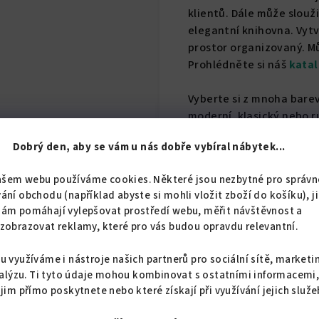
klientů. Dále může slouži
elegantní knihovna. Vytv
prostor organizovaný. M
Prohlédněte si náš
kata
Vyberte si z mnoha barev
moderní, klasický nebo r
Dobrý den, aby se vám u nás dobře vybíral nábytek...
ašem webu používáme cookies. Některé jsou nezbytné pro správn
ání obchodu (například abyste si mohli vložit zboží do košíku), j
nám pomáhají vylepšovat prostředí webu, měřit návštěvnost a
zobrazovat reklamy, které pro vás budou opravdu relevantní.
u využíváme i nástroje našich partnerů pro sociální sítě, marketi
alýzu. Ti tyto údaje mohou kombinovat s ostatními informacemi
 jim přímo poskytnete nebo které získají při využívání jejich služe