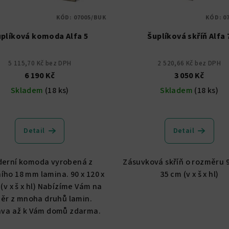
KÓD:
07005/BUK
KÓD:
0
plíková komoda Alfa 5
Šuplíková skříň Alfa 
5 115,70 Kč bez DPH
2 520,66 Kč bez DPH
6 190 Kč
3 050 Kč
Skladem
(18 ks)
Skladem
(18 ks)
Průměrné
hodnocení
Detail
Detail
produktu
je
5,0
erní komoda vyrobená z
Zásuvková skříň o rozměru 9
z
ního 18 mm lamina. 90 x 120 x
35 cm (v x š x hl)
5
(v x š x hl) Nabízíme Vám na
hvězdiček.
ěr z mnoha druhů lamin.
va až k Vám domů zdarma.