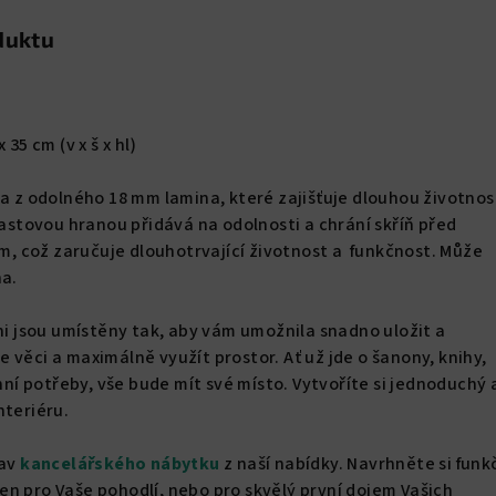
duktu
 35 cm (v x š x hl)
na z odolného 18 mm lamina, které zajišťuje dlouhou životnos
lastovou hranou přidává na odolnosti a chrání skříň před
 což zaručuje dlouhotrvající životnost a funkčnost. Může
na.
íni jsou umístěny tak, aby vám umožnila snadno uložit a
 věci a maximálně využít prostor. Ať už jde o šanony, knihy,
 potřeby, vše bude mít své místo. Vytvoříte si jednoduchý 
nteriéru.
tav
kancelářského nábytku
z naší nabídky. Navrhněte si funk
ž jen pro Vaše pohodlí, nebo pro skvělý první dojem Vašich