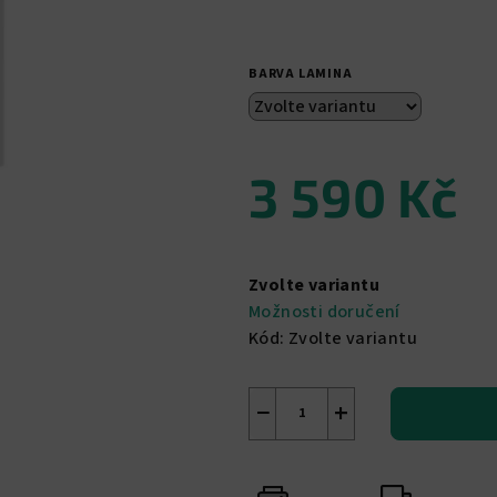
5,0
z
5
BARVA LAMINA
hvězdiček.
3 590 Kč
Měrná
cena:
Zvolte variantu
Možnosti doručení
Kód:
Zvolte variantu
−
+