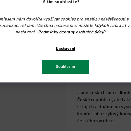
Skříň dodáváme rozlože
S čím souhlasíte?
složitosti, sestavení je 
stažení.
hlasem nám dovolíte využívat cookies pro analýzu návštěvnosti a
sonalizaci reklam. Všechna nastavení si můžete kdykoliv upravit v
Výjimečná nabídka:
Využ
nastavení.
Podmínky ochrany osobních údajů
.
dostanete za pouhou 1,- 
domov kvalitním nábytke
Nastavení
můžete mít rovnou slevu
Objednejte si policovou 
Souhlasím
svém místě a vypadá skv
Nabytekmorava!
Jsme česká firma s dlouh
České republice, ale ta
strojích a dbáme na vyso
komfortní a stylový kou
českého výrobce.