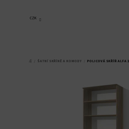
Přejít
na
obsah
CZK
/
ŠATNÍ SKŘÍNĚ A KOMODY
/
POLICOVÁ SKŘÍŇ ALFA 
DOMŮ