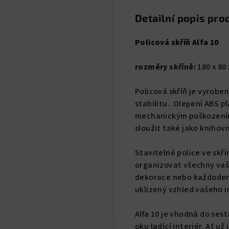
Detailní popis pro
Policová skříň Alfa 10
rozměry skříně:
180 x 80 x
Policová skříň je vyrobe
stabilitu. Olepení ABS p
mechanickým poškozením,
sloužit také jako knihov
Stavitelné police ve skř
organizovat všechny vaše
dekorace nebo každodenní
uklizený vzhled vašeho i
Alfa 10 je vhodná do ses
oku ladící interiér. Ať u