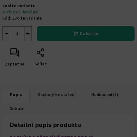
Měrná
Zvolte variantu
cena:
Možnosti doručení
Kód:
Zvolte variantu
−
+
Do košíku
Zeptat se
Sdílet
Popis
Soubory ke stažení
Hodnocení (1)
Diskuze
Detailní popis produktu