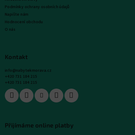
Podmínky ochrany osobních údajů
Napište nám
Hodnocení obchodu
O nás
Kontakt
info
@
nabytekmorava.cz
+420 731 184 215
+420 731 184 215
Přijímáme online platby