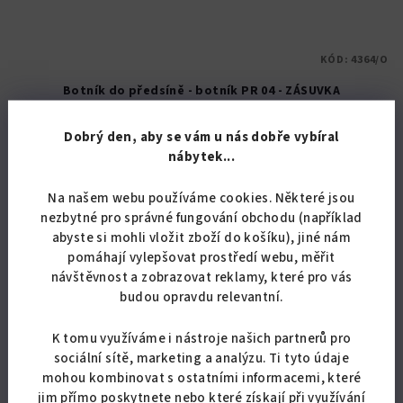
KÓD:
4364/O
Botník do předsíně - botník PR 04 - ZÁSUVKA
4 504,13 Kč bez DPH
Dobrý den, aby se vám u nás dobře vybíral
5 450 Kč
nábytek...
Skladem
(8 ks)
Na našem webu používáme cookies. Některé jsou
Průměrné
nezbytné pro správné fungování obchodu (například
hodnocení
produktu
abyste si mohli vložit zboží do košíku), jiné nám
Detail
je
pomáhají vylepšovat prostředí webu, měřit
5,0
návštěvnost a zobrazovat reklamy, které pro vás
Botník do předsíně se zásuvkou. Botník nabízíme v mnoha
z
budou opravdu relevantní.
barevných dekorech. Možnost kombinace s obkladovými panely.
5
Doprava po celé ČR zdarma. šířka 120,4 cm
hvězdiček.
K tomu využíváme i nástroje našich partnerů pro
sociální sítě, marketing a analýzu. Ti tyto údaje
mohou kombinovat s ostatními informacemi, které
jim přímo poskytnete nebo které získají při využívání