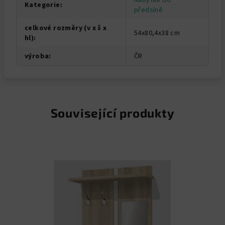
Nábytek do
Kategorie
:
předsíně
celkové rozměry (v x š x
54x80,4x38 cm
hl)
:
výroba
:
ČR
Související produkty