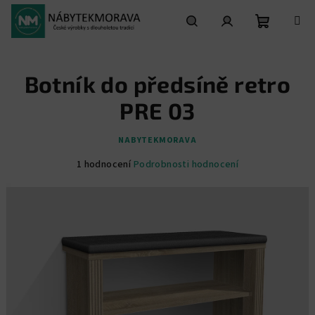
Přejít
na
obsah
Nákupní
Hledat
Přihlášení
Botník do předsíně retro
košík
PRE 03
NABYTEKMORAVA
Průměrné
1 hodnocení
Podrobnosti hodnocení
hodnocení
produktu
je
5,0
z
5
hvězdiček.