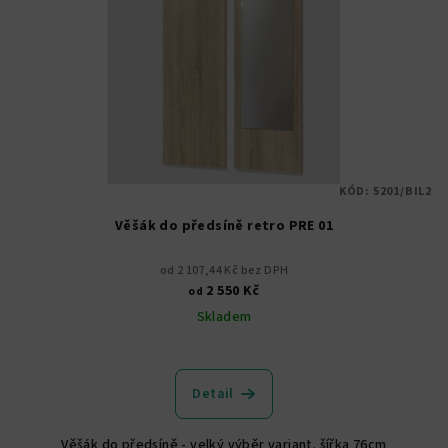
KÓD:
5201/BIL2
Věšák do předsíně retro PRE 01
od 2 107,44 Kč bez DPH
2 550 Kč
od
Skladem
Průměrné
hodnocení
produktu
Detail
je
5,0
Věšák do předsíně - velký výběr variant. šířka 76cm