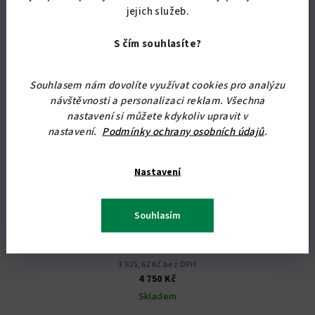
jejich služeb.
S čím souhlasíte?
Souhlasem nám dovolíte využívat cookies pro analýzu
návštěvnosti a personalizaci reklam. Všechna
nastavení si můžete kdykoliv upravit v
nastavení.
Podmínky ochrany osobních údajů
.
Nastavení
KÓD:
4427/BUK
Souhlasím
Botník do předsíně - botník PR 12 - ZÁSUVKY
3 925,62 Kč bez DPH
4 750 Kč
Skladem