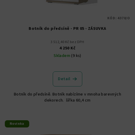
KÓD:
4370/O
Botník do předsíně - PR 05 - ZÁSUVKA
3 512,40 Kč bez DPH
4 250 Kč
Skladem
(9 ks)
Detail
Botník do předsíně. Botník nabízíme v mnoha barevných
dekorech. šířka 60,4 cm
Novinka