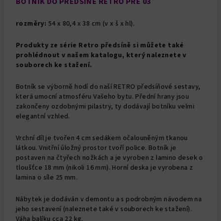
BOTNÍK DO PŘEDSÍNĚ RETRO PRE 03
rozměry:
54 x 80,4 x 38 cm (v x š x hl).
Produkty ze série Retro předsíně si můžete také
prohlédnout v našem katalogu, který naleznete v
souborech ke stažení.
Botník se výborně hodí do naší RETRO předsíňové sestavy,
která umocní atmosféru Vašeho bytu. Přední hrany jsou
zakončeny ozdobnými pilastry, ty dodávají botníku velmi
elegantní vzhled.
Vrchní díl je tvořen 4 cm sedákem očalouněným tkanou
látkou. Vnitřní úložný prostor tvoří police. Botník je
postaven na čtyřech nožkách a je vyroben z lamino desek o
tloušťce 18 mm (nikoli 16 mm). Horní deska je vyrobena z
lamina o síle 25 mm.
Nábytek je dodáván v demontu a s podrobným návodem na
jeho sestavení (naleznete také v souborech ke stažení).
Váha balíku cca 22 kg.