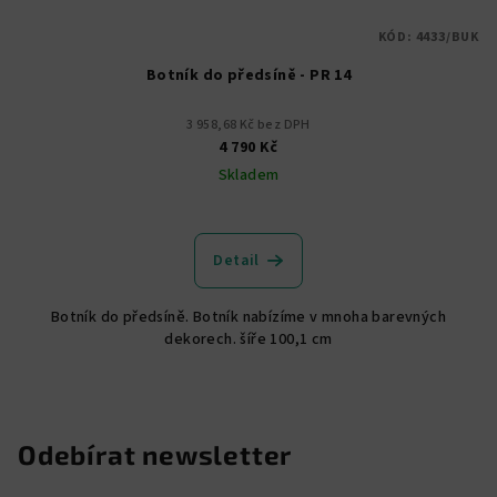
KÓD:
4433/BUK
Botník do předsíně - PR 14
3 958,68 Kč bez DPH
4 790 Kč
Skladem
Detail
Botník do předsíně. Botník nabízíme v mnoha barevných
dekorech. šíře 100,1 cm
Odebírat newsletter