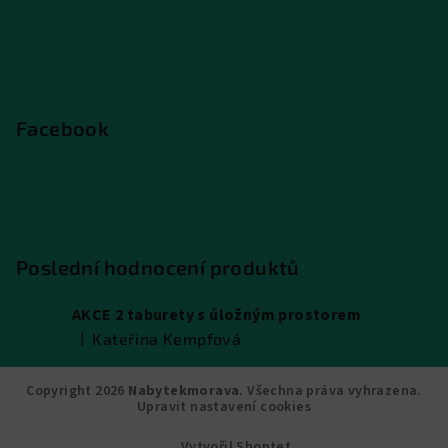
Facebook
Poslední hodnocení produktů
AKCE 2 taburety s úložným prostorem
|
Kateřina Kempfová
Hodnocení produktu je 5 z 5 hvězdiček.
Copyright 2026
Nabytekmorava
. Všechna práva vyhrazena.
Upravit nastavení cookies
Vytvořil Shoptet