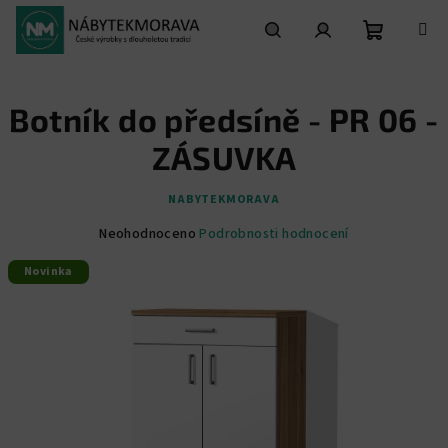
Přejít
na
obsah
Nákupní
Hledat
Přihlášení
Botník do předsíně - PR 06 -
košík
ZÁSUVKA
NABYTEKMORAVA
Průměrné
Neohodnoceno
Podrobnosti hodnocení
hodnocení
Novinka
produktu
je
0,0
z
5
hvězdiček.