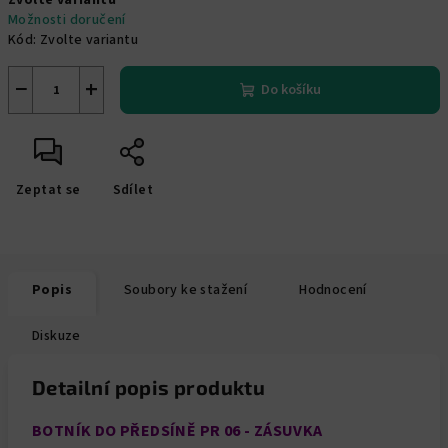
Zvolte variantu
cena:
Možnosti doručení
Kód:
Zvolte variantu
−
+
Do košíku
Zeptat se
Sdílet
Popis
Soubory ke stažení
Hodnocení
Diskuze
Detailní popis produktu
BOTNÍK DO PŘEDSÍNĚ PR 06 - ZÁSUVKA