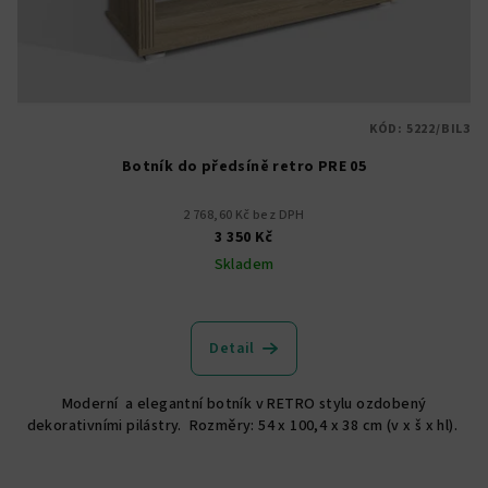
KÓD:
5222/BIL3
Botník do předsíně retro PRE 05
2 768,60 Kč bez DPH
3 350 Kč
Skladem
Průměrné
hodnocení
produktu
Detail
je
5,0
Moderní a elegantní botník v RETRO stylu ozdobený
z
dekorativními pilástry. Rozměry: 54 x 100,4 x 38 cm (v x š x hl).
5
hvězdiček.