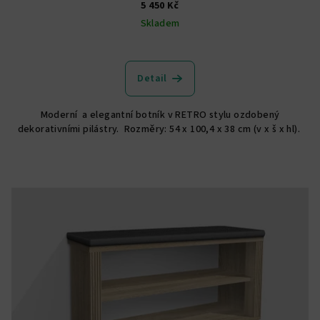
5 450 Kč
Skladem
Detail
Moderní a elegantní botník v RETRO stylu ozdobený
dekorativními pilástry. Rozměry: 54 x 100,4 x 38 cm (v x š x hl).