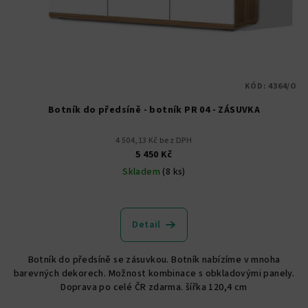
KÓD:
4364/O
Botník do předsíně - botník PR 04 - ZÁSUVKA
4 504,13 Kč bez DPH
5 450 Kč
Skladem
(8 ks)
Průměrné
hodnocení
produktu
Detail
je
5,0
Botník do předsíně se zásuvkou. Botník nabízíme v mnoha
z
barevných dekorech. Možnost kombinace s obkladovými panely.
5
Doprava po celé ČR zdarma. šířka 120,4 cm
hvězdiček.