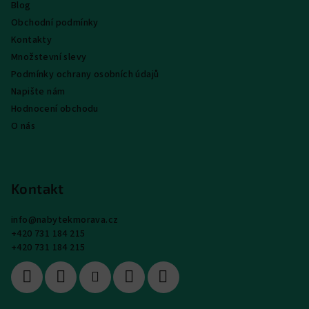
Blog
Obchodní podmínky
Kontakty
Množstevní slevy
Podmínky ochrany osobních údajů
Napište nám
Hodnocení obchodu
O nás
Kontakt
info
@
nabytekmorava.cz
+420 731 184 215
+420 731 184 215