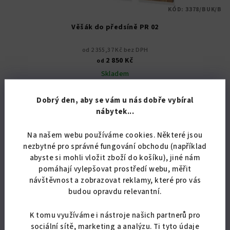
KÓD:
3378/BUK/B
Věšák do předsíně PR 02
od 2 355,37 Kč bez DPH
2 850 Kč
od
Skladem
Průměrné
Dobrý den, aby se vám u nás dobře vybíral
hodnocení
nábytek...
produktu
Detail
je
5,0
Na našem webu používáme cookies. Některé jsou
Věšák do předsíně, výběr barev a variant. šířka 114cm
z
nezbytné pro správné fungování obchodu (například
5
abyste si mohli vložit zboží do košíku), jiné nám
hvězdiček.
pomáhají vylepšovat prostředí webu, měřit
návštěvnost a zobrazovat reklamy, které pro vás
Akce
budou opravdu relevantní.
Doprava zdarma
K tomu využíváme i nástroje našich partnerů pro
sociální sítě, marketing a analýzu. Ti tyto údaje