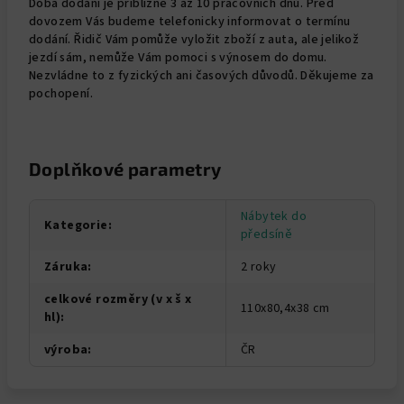
Doba dodání je přibližně 3 až 10 pracovních dnů. Před
dovozem Vás budeme telefonicky informovat o termínu
dodání. Řidič Vám pomůže vyložit zboží z auta, ale jelikož
jezdí sám, nemůže Vám pomoci s výnosem do domu.
Nezvládne to z fyzických ani časových důvodů. Děkujeme za
pochopení.
Doplňkové parametry
Nábytek do
Kategorie
:
předsíně
Záruka
:
2 roky
celkové rozměry (v x š x
110x80,4x38 cm
hl)
:
výroba
:
ČR