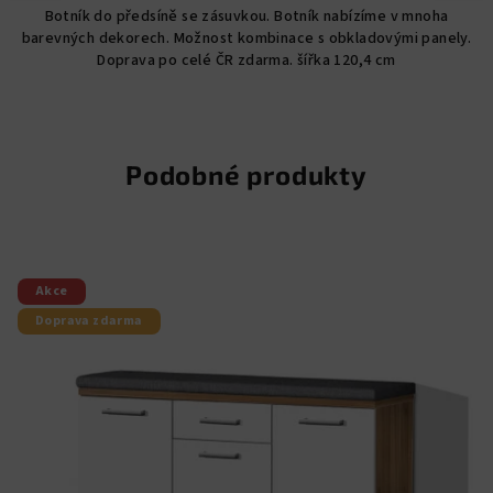
Botník do předsíně se zásuvkou. Botník nabízíme v mnoha
z
barevných dekorech. Možnost kombinace s obkladovými panely.
5
Doprava po celé ČR zdarma. šířka 120,4 cm
hvězdiček.
Podobné produkty
Akce
Doprava zdarma