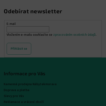
Odebírat newsletter
E-mail
Vložením e-mailu souhlasíte se
zpracováním osobních údajů
.
Přihlásit se
Z
á
p
Informace pro Vás
a
Kamenná prodejna Nábytekmorava
t
Doprava a platba
í
Slevy pro Vás
Reklamace a vrácení zboží