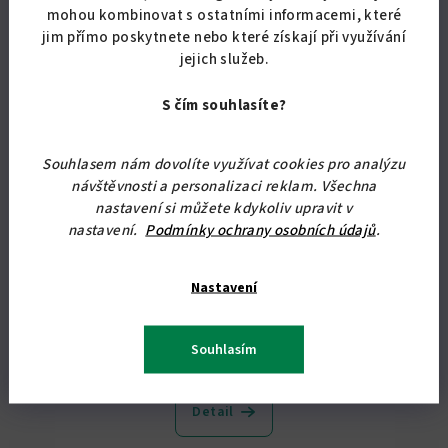
mohou kombinovat s ostatními informacemi, které
jim přímo poskytnete nebo které získají při využívání
jejich služeb.
S čím souhlasíte?
Souhlasem nám dovolíte využívat cookies pro analýzu
návštěvnosti a personalizaci reklam. Všechna
nastavení si můžete kdykoliv upravit v
KÓD:
4364/O
nastavení.
Podmínky ochrany osobních údajů
.
Botník do předsíně - botník PR 04 - ZÁSUVKA
Nastavení
4 504,13 Kč bez DPH
5 450 Kč
Skladem
(8 ks)
Souhlasím
Průměrné
hodnocení
produktu
Detail
je
5,0