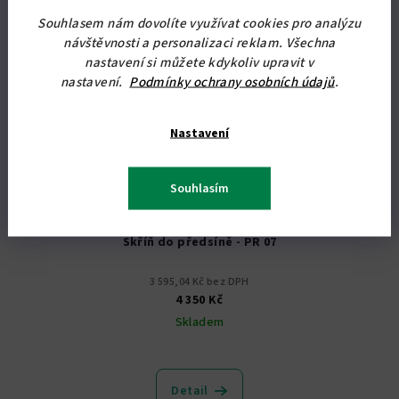
Souhlasem nám dovolíte využívat cookies pro analýzu
návštěvnosti a personalizaci reklam. Všechna
nastavení si můžete kdykoliv upravit v
nastavení.
Podmínky ochrany osobních údajů
.
Nastavení
Souhlasím
KÓD:
3342/BUK
Skříň do předsíně - PR 07
3 595,04 Kč bez DPH
4 350 Kč
Skladem
Průměrné
hodnocení
produktu
Detail