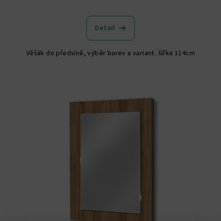
Průměrné
hodnocení
produktu
Detail
je
5,0
Věšák do předsíně, výběr barev a variant. šířka 114cm
z
5
hvězdiček.