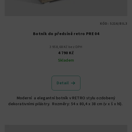
KÓD:
5216/BIL3
Botník do předsíně retro PRE 04
3 958,68 Kč bez DPH
4 790 Kč
Skladem
Detail
Moderní a elegantní botník v RETRO stylu ozdobený
dekorativními pilástry. Rozměry: 54 x 80,4 x 38 cm (v x š x hl).