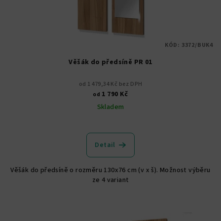
KÓD:
3372/BUK4
Věšák do předsíně PR 01
od 1 479,34 Kč bez DPH
1 790 Kč
od
Skladem
Průměrné
hodnocení
produktu
Detail
je
5,0
Věšák do předsíně o rozměru 130x76 cm (v x š). Možnost výběru
z
ze 4 variant
5
hvězdiček.