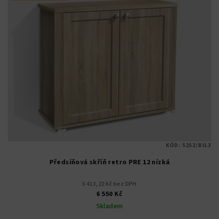
KÓD:
5252/BIL3
Předsíňová skříň retro PRE 12 nízká
5 413,22 Kč bez DPH
6 550 Kč
Skladem