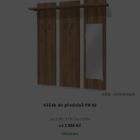
KÓD:
3378/BUK/B
Věšák do předsíně PR 02
od 2 355,37 Kč bez DPH
2 850 Kč
od
Skladem