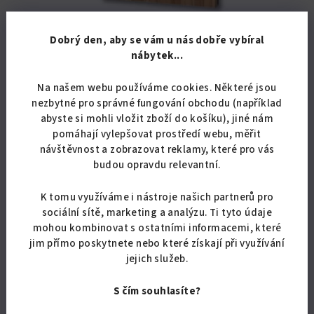
KÓD:
3357/BUK
Dobrý den, aby se vám u nás dobře vybíral
nábytek...
Zrcadlo 75x55 PR 10
Na našem webu používáme cookies. Některé jsou
2 768,60 Kč bez DPH
nezbytné pro správné fungování obchodu (například
3 350 Kč
abyste si mohli vložit zboží do košíku), jiné nám
Skladem
pomáhají vylepšovat prostředí webu, měřit
Průměrné
návštěvnost a zobrazovat reklamy, které pro vás
hodnocení
budou opravdu relevantní.
produktu
Detail
je
K tomu využíváme i nástroje našich partnerů pro
5,0
Zrcadlo do předsíně, v moderních barevných dekorech.
sociální sítě, marketing a analýzu. Ti tyto údaje
z
5
mohou kombinovat s ostatními informacemi, které
hvězdiček.
jim přímo poskytnete nebo které získají při využívání
jejich služeb.
S čím souhlasíte?