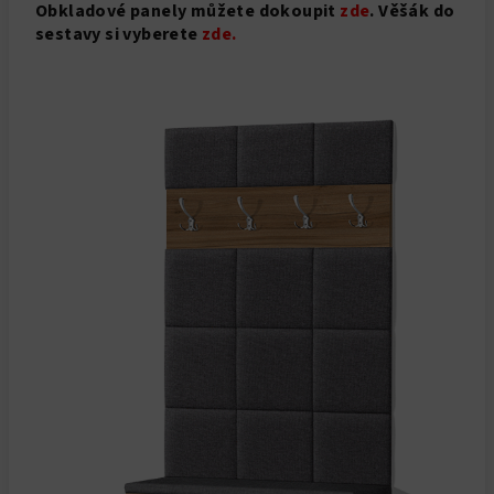
Obkladové panely můžete dokoupit
zde
. Věšák do
sestavy si vyberete
zde.