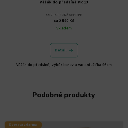
Věšák do předsíně PR 13
od 2 140,50 Kč bez DPH
2 590 Kč
od
Skladem
Průměrné
hodnocení
produktu
Detail
je
5,0
Věšák do předsíně, výběr barev a variant. šířka 96cm
z
5
hvězdiček.
Podobné produkty
Doprava zdarma