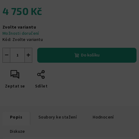
4 750 Kč
Měrná
Zvolte variantu
cena:
Možnosti doručení
Kód:
Zvolte variantu
−
+
Do košíku
Zeptat se
Sdílet
Popis
Soubory ke stažení
Hodnocení
Diskuze