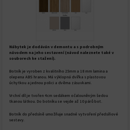
Nábytek je dodáván v demontu a s podrobným
návodem na jeho sestavení (návod naleznete také v
souborech ke stažení).
Botník je vyroben z kvalitního 25mm a 18 mm lamina a
olepena ABS hranou. Má výklopná dvířka s plastovou
úchytkou a jednou polici a dvěma zásuvkami.
Vrchní díl je tvořen 4cm sedákem očalouněným šedou
tkanou látkou. Do botníku se vejde až 10 párů bot.
Botník do předsíně umožňuje snadné vytvoření předsíňové
sestavy.