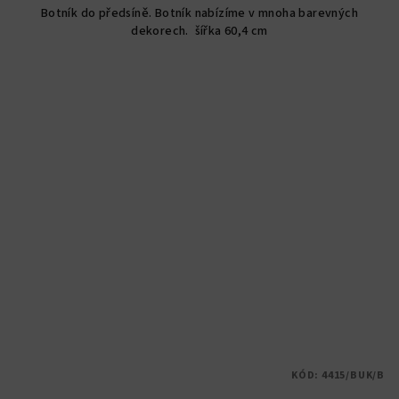
Botník do předsíně. Botník nabízíme v mnoha barevných
dekorech. šířka 60,4 cm
KÓD:
4415/BUK/B