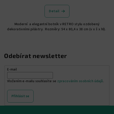
hodnocení
produktu
Detail
je
5,0
Moderní a elegantní botník v RETRO stylu ozdobený
z
dekorativními pilástry. Rozměry: 54 x 80,4 x 38 cm (v x š x hl).
5
hvězdiček.
Odebírat newsletter
E-mail
Vložením e-mailu souhlasíte se
zpracováním osobních údajů
.
Přihlásit se
Z