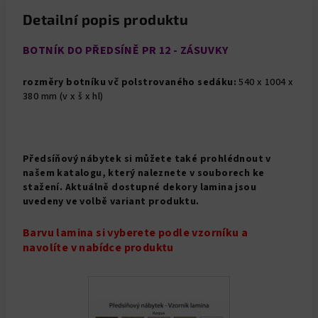
Detailní popis produktu
BOTNÍK DO PŘEDSÍNĚ PR 12 - ZÁSUVKY
rozměry botníku vč polstrovaného sedáku:
540 x 1004 x
380 mm (v x š x hl)
Předsíňový nábytek si můžete také prohlédnout v
našem katalogu, který naleznete v souborech ke
stažení. Aktuálně dostupné dekory lamina jsou
uvedeny ve volbě variant produktu.
Barvu lamina si vyberete podle vzorníku a
navolíte v nabídce produktu