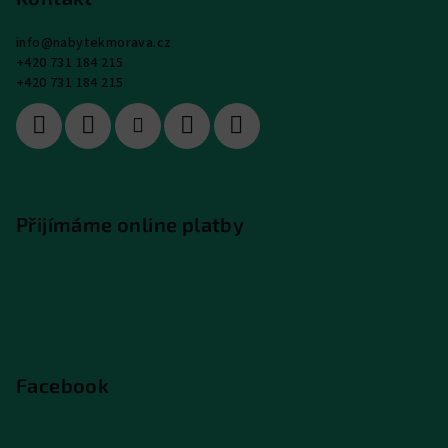
info
@
nabytekmorava.cz
+420 731 184 215
+420 731 184 215
Přijímáme online platby
Facebook