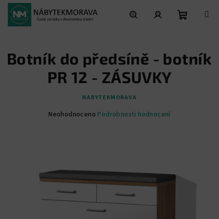
Přejít
na
obsah
Nákupní
Hledat
Přihlášení
Botník do předsíně - botník
košík
PR 12 - ZÁSUVKY
NABYTEKMORAVA
Průměrné
Neohodnoceno
Podrobnosti hodnocení
hodnocení
produktu
je
0,0
z
5
hvězdiček.