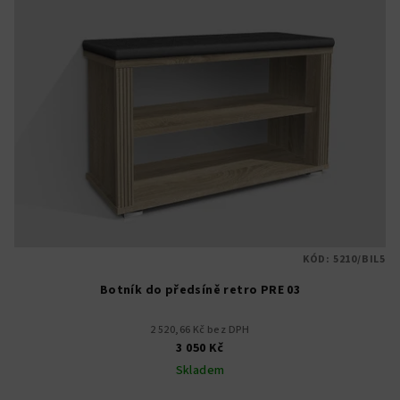
KÓD:
5210/BIL5
Botník do předsíně retro PRE 03
2 520,66 Kč bez DPH
3 050 Kč
Skladem
Průměrné