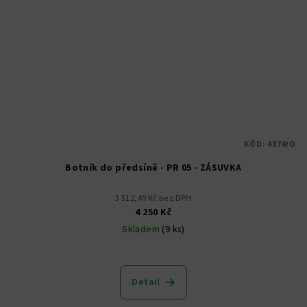
KÓD:
4370/O
Botník do předsíně - PR 05 - ZÁSUVKA
3 512,40 Kč bez DPH
4 250 Kč
Skladem
(9 ks)
Detail