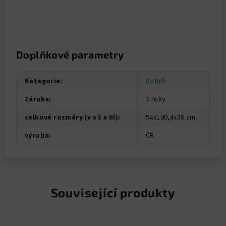
Doplňkové parametry
Kategorie
:
Botník
Záruka
:
2 roky
celkové rozměry (v x š x hl)
:
54x100,4x38 cm
výroba
:
ČR
Související produkty