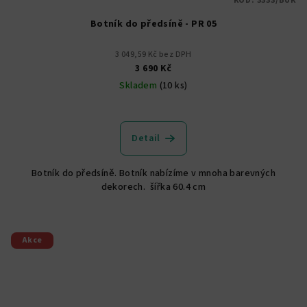
KÓD:
3333/BUK
Botník do předsíně - PR 05
3 049,59 Kč bez DPH
3 690 Kč
Skladem
(10 ks)
Průměrné
hodnocení
produktu
Detail
je
5,0
Botník do předsíně. Botník nabízíme v mnoha barevných
z
dekorech. šířka 60.4 cm
5
hvězdiček.
Akce