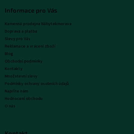
á
p
Informace pro Vás
a
Kamenná prodejna Nábytekmorava
t
Doprava a platba
í
Slevy pro Vás
Reklamace a vrácení zboží
Blog
Obchodní podmínky
Kontakty
Množstevní slevy
Podmínky ochrany osobních údajů
Napište nám
Hodnocení obchodu
O nás
Kontakt