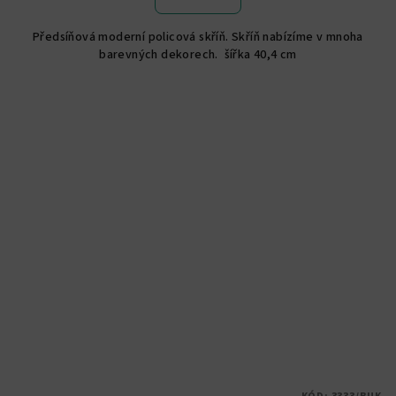
je
5,0
Předsíňová moderní policová skříň. Skříň nabízíme v mnoha
z
barevných dekorech. šířka 40,4 cm
5
hvězdiček.