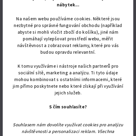
nábytek...
Skladem
Průměrné
Na našem webu používáme cookies. Některé jsou
hodnocení
nezbytné pro správné fungování obchodu (například
produktu
Detail
abyste si mohli vložit zboží do košíku), jiné nám
je
pomáhají vylepšovat prostředí webu, měřit
5,0
Věšák do předsíně o rozměru 130x76 cm (v x š). Možnost výběru
návštěvnost a zobrazovat reklamy, které pro vás
z
ze 4 variant
budou opravdu relevantní.
5
hvězdiček.
K tomu využíváme i nástroje našich partnerů pro
sociální sítě, marketing a analýzu. Ti tyto údaje
mohou kombinovat s ostatními informacemi, které
jim přímo poskytnete nebo které získají při využívání
jejich služeb.
S čím souhlasíte?
Souhlasem nám dovolíte využívat cookies pro analýzu
návštěvnosti a personalizaci reklam. Všechna