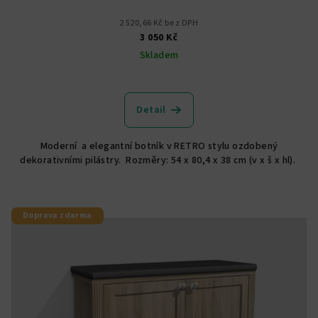
2 520,66 Kč bez DPH
3 050 Kč
Skladem
Průměrné
hodnocení
produktu
Detail
je
5,0
Moderní a elegantní botník v RETRO stylu ozdobený
z
dekorativními pilástry. Rozměry: 54 x 80,4 x 38 cm (v x š x hl).
5
hvězdiček.
Doprava zdarma