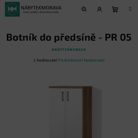
Přejít
na
obsah
Nákupní
Hledat
Přihlášení
Botník do předsíně - PR 05
košík
NABYTEKMORAVA
Průměrné
1 hodnocení
Podrobnosti hodnocení
hodnocení
produktu
je
5,0
z
5
hvězdiček.