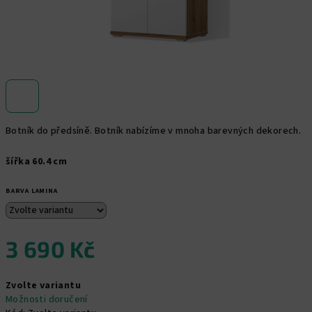
Botník do předsíně. Botník nabízíme v mnoha barevných dekorech.
šířka 60.4 cm
BARVA LAMINA
3 690 Kč
Měrná
Zvolte variantu
cena:
Možnosti doručení