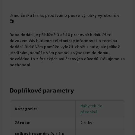
Jsme česká firma, prodáváme pouze výrobky vyrobené v
ČR.
Doba dodání je přibližně 3 až 10 pracovních dnů. Před
dovozem Vás budeme telefonicky informovat o termínu
dodání. Řidič Vám pomůže vyložit zboží z auta, ale jelikož
jezdí sám, nemůže Vám pomoci s výnosem do domu.
Nezvládne to z fyzických ani časových důvodů. Děkujeme za
pochopení.
Doplňkové parametry
Nábytek do
Kategorie
:
předsíně
Záruka
:
2 roky
celkové rozměry (v x š x