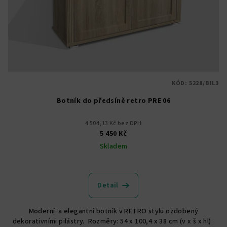
KÓD:
5228/BIL3
Botník do předsíně retro PRE 06
4 504,13 Kč bez DPH
5 450 Kč
Skladem
Detail
Moderní a elegantní botník v RETRO stylu ozdobený
dekorativními pilástry. Rozměry: 54 x 100,4 x 38 cm (v x š x hl).