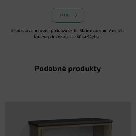
Průměrné
hodnocení
produktu
Detail
je
5,0
Předsíňová moderní policová skříň. Skříň nabízíme v mnoha
z
barevných dekorech. šířka 40,4 cm
5
hvězdiček.
Podobné produkty