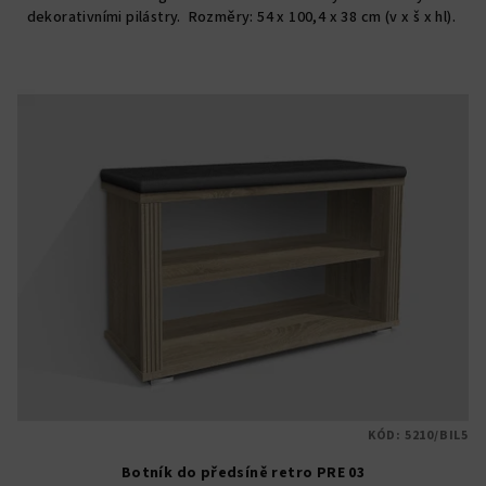
dekorativními pilástry. Rozměry: 54 x 100,4 x 38 cm (v x š x hl).
5
hvězdiček.
KÓD:
5210/BIL5
Botník do předsíně retro PRE 03