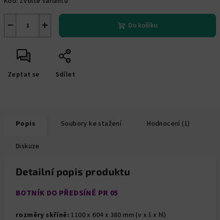
Kód:
Zvolte variantu
−
+
Do košíku
Zeptat se
Sdílet
Popis
Soubory ke stažení
Hodnocení (1)
Diskuze
Detailní popis produktu
BOTNÍK DO PŘEDSÍNĚ PR 05
rozměry skříně:
1100 x 604 x 380 mm (v x š x hl)