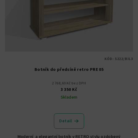
KÓD:
5222/BIL3
Botník do předsíně retro PRE 05
2 768,60 Kč bez DPH
3 350 Kč
Skladem
Průměrné
hodnocení
produktu
Detail
je
5,0
Moderní a elegantní botník v RETRO stylu ozdobený
z