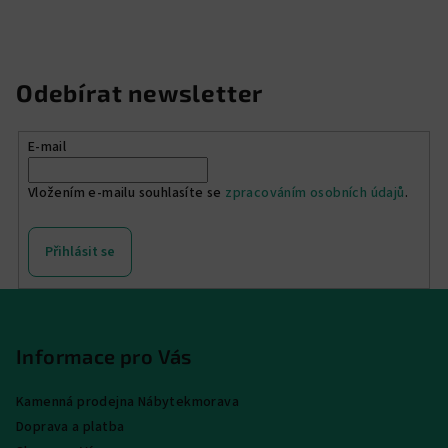
Odebírat newsletter
E-mail
Vložením e-mailu souhlasíte se
zpracováním osobních údajů
.
Přihlásit se
Z
á
p
Informace pro Vás
a
Kamenná prodejna Nábytekmorava
t
Doprava a platba
í