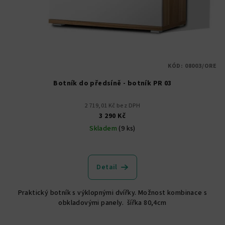
KÓD:
08003/ORE
Botník do předsíně - botník PR 03
2 719,01 Kč bez DPH
3 290 Kč
Skladem
(9 ks)
Průměrné
hodnocení
produktu
Detail
je
4,7
Praktický botník s výklopnými dvířky. Možnost kombinace s
z
obkladovými panely. šířka 80,4cm
5
hvězdiček.