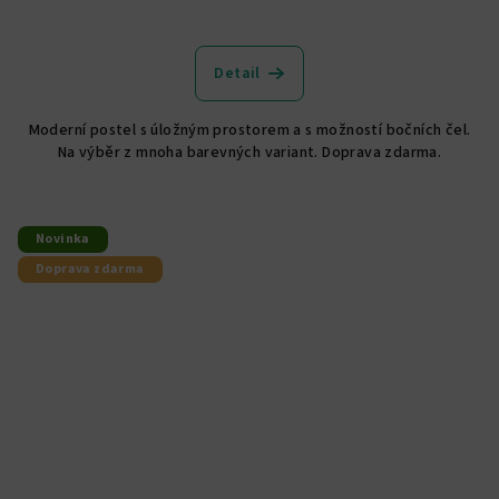
Průměrné
hodnocení
produktu
Detail
je
5,0
Moderní postel s úložným prostorem a s možností bočních čel.
z
Na výběr z mnoha barevných variant. Doprava zdarma.
5
hvězdiček.
Novinka
Doprava zdarma