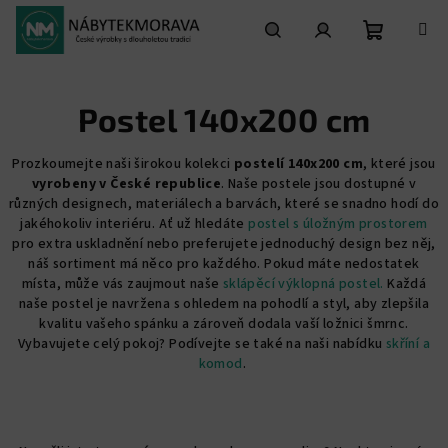
Přejít
na
obsah
Nákupní
Hledat
Přihlášení
Postel 140x200 cm
košík
Prozkoumejte naši širokou kolekci
postelí 140x200 cm
, které jsou
vyrobeny v České republice
. Naše postele jsou dostupné v
různých designech, materiálech a barvách, které se snadno hodí do
jakéhokoliv interiéru. Ať už hledáte
postel s úložným prostorem
pro extra uskladnění nebo preferujete jednoduchý design bez něj,
náš sortiment má něco pro každého. Pokud máte nedostatek
místa, může vás zaujmout naše
sklápěcí výklopná postel.
Každá
naše postel je navržena s ohledem na pohodlí a styl, aby zlepšila
kvalitu vašeho spánku a zároveň dodala vaší ložnici šmrnc.
Vybavujete celý pokoj? Podívejte se také na naši nabídku
skříní a
komod
.