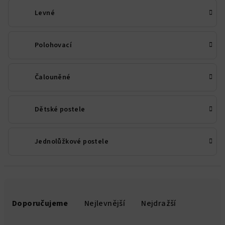
Levné
Polohovací
Čalouněné
Dětské postele
Jednolůžkové postele
Ř
a
Doporučujeme
Nejlevnější
Nejdražší
z