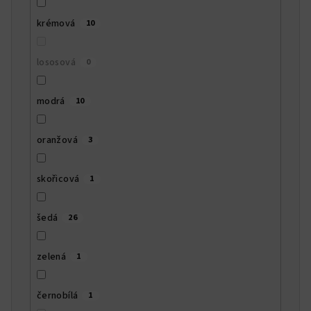
krémová
10
lososová
0
modrá
10
oranžová
3
skořicová
1
šedá
26
zelená
1
černobílá
1