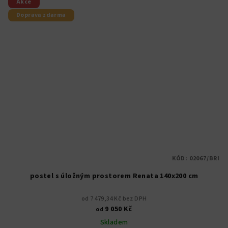
Akce
Doprava zdarma
KÓD:
02067/BRI
postel s úložným prostorem Renata 140x200 cm
od 7 479,34 Kč bez DPH
9 050 Kč
od
Skladem