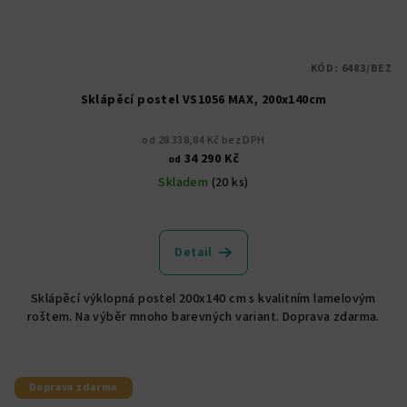
KÓD:
6483/BEZ
Sklápěcí postel VS1056 MAX, 200x140cm
od 28 338,84 Kč bez DPH
34 290 Kč
od
Skladem
(20 ks)
Průměrné
hodnocení
produktu
Detail
je
5,0
Sklápěcí výklopná postel 200x140 cm s kvalitním lamelovým
z
roštem. Na výběr mnoho barevných variant. Doprava zdarma.
5
hvězdiček.
Doprava zdarma