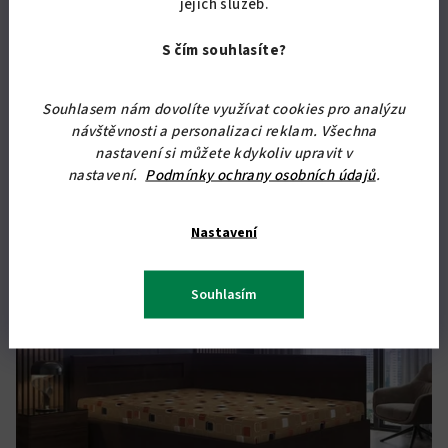
jejich služeb.
Skladem
(28 ks)
Průměrné
S čím souhlasíte?
hodnocení
produktu
Detail
je
Souhlasem nám dovolíte využívat cookies pro analýzu
5,0
návštěvnosti a personalizaci reklam. Všechna
Čalouněná postel s úložným prostorem a čely. Doprava zdarma
z
nastavení si můžete kdykoliv upravit v
po celé ČR.
5
nastavení.
Podmínky ochrany osobních údajů
.
hvězdiček.
Nastavení
Doprava zdarma
Souhlasím