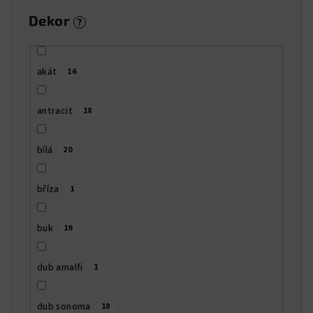
Dekor
?
akát
16
antracit
18
bílá
20
bříza
1
buk
19
dub amalfi
1
dub sonoma
18