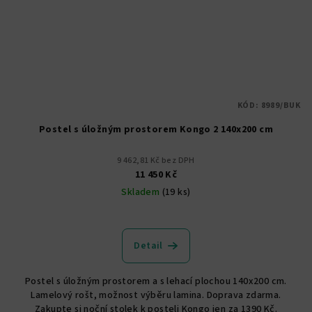
KÓD:
8989/BUK
Postel s úložným prostorem Kongo 2 140x200 cm
9 462,81 Kč bez DPH
11 450 Kč
Skladem
(19 ks)
Detail
Postel s úložným prostorem a s lehací plochou 140x200 cm.
Lamelový rošt, možnost výběru lamina. Doprava zdarma.
Zakupte si noční stolek k posteli Kongo jen za 1390 Kč.