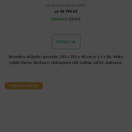
od 22 140,50 Kč bez DPH
26 790 Kč
od
Skladem
(10 ks)
Průměrné
hodnocení
produktu
Detail
je
5,0
Rozměry sklápěcí postele: 230 x 152 x 40 cm (v x š x hl). Velký
z
výběr barev. Možnost dokoupení LED světla, skříní, matrace.
5
hvězdiček.
Doprava zdarma