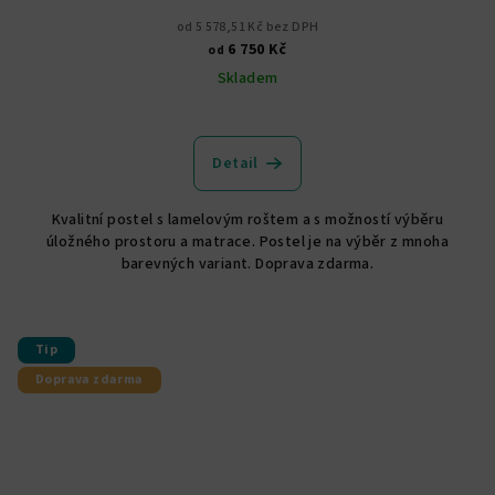
od 5 578,51 Kč bez DPH
6 750 Kč
od
Skladem
Detail
Kvalitní postel s lamelovým roštem a s možností výběru
úložného prostoru a matrace. Postel je na výběr z mnoha
barevných variant. Doprava zdarma.
Tip
Doprava zdarma