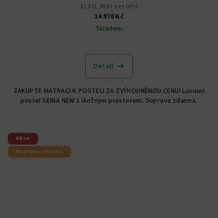
12 371,90 Kč bez DPH
14 970 Kč
Skladem
Detail
ZAKUPTE MATRACI K POSTELI ZA ZVÝHODNĚNOU CENU! Luxusní
postel SEINA NEW s úložným prostorem. Doprava zdarma.
Akce
Doprava zdarma