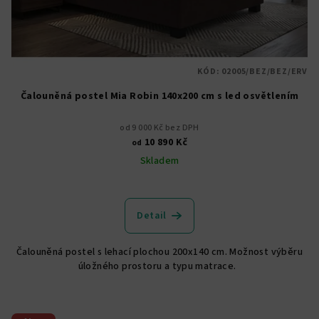
KÓD:
02005/BEZ/BEZ/ERV
Čalouněná postel Mia Robin 140x200 cm s led osvětlením
od 9 000 Kč bez DPH
10 890 Kč
od
Skladem
Průměrné
hodnocení
produktu
Detail
je
5,0
Čalouněná postel s lehací plochou 200x140 cm. Možnost výběru
z
úložného prostoru a typu matrace.
5
hvězdiček.