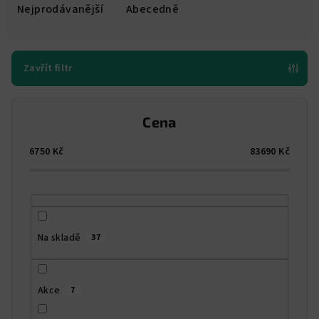
e
Nejprodávanější
Abecedně
n
í
p
Zavřít filtr
r
o
Cena
d
u
6750
Kč
83690
Kč
k
t
ů
Na skladě
37
Akce
7