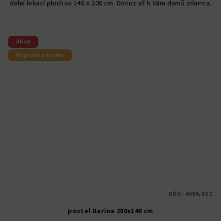
dolní lehací plochou 140 x 200 cm. Dovoz až k Vám domů zdarma.
5
hvězdiček.
Akce
Doprava zdarma
KÓD:
4094/BEZ
postel Darina 200x140 cm