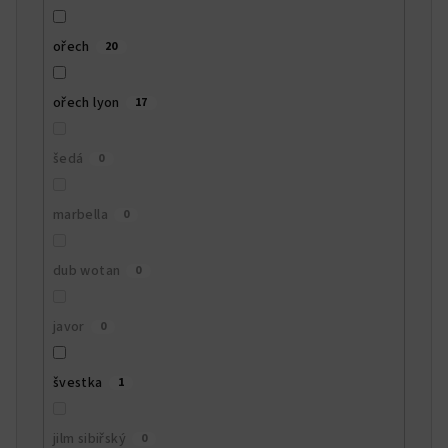
ořech
20
ořech lyon
17
šedá
0
marbella
0
dub wotan
0
javor
0
švestka
1
jilm sibiřský
0