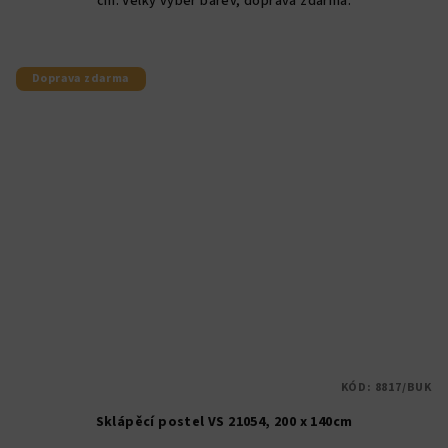
cm. Velký výběr barev, doprava zdarma.
5
hvězdiček.
Doprava zdarma
KÓD:
8817/BUK
Sklápěcí postel VS 21054, 200 x 140cm