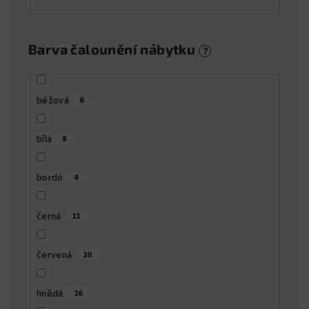
Barva čalounění nábytku
?
béžová
6
bílá
8
bordó
4
černá
11
červená
10
hnědá
16