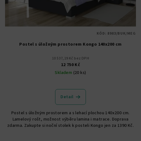
d
u
k
t
KÓD:
8983/BUK/MEG
ů
Postel s úložným prostorem Kongo 140x200 cm
10 537,19 Kč bez DPH
12 750 Kč
Skladem
(20 ks)
Detail
Postel s úložným prostorem a s lehací plochou 140x200 cm.
Lamelový rošt, možnost výběru lamina i matrace. Doprava
zdarma. Zakupte si noční stolek k posteli Kongo jen za 1390 Kč.