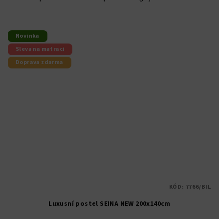
Novinka
Sleva na matraci
Doprava zdarma
KÓD:
7766/BIL
Luxusní postel SEINA NEW 200x140cm