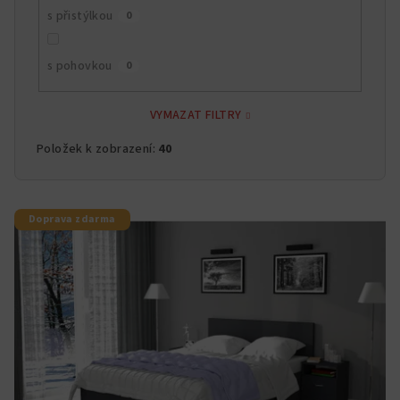
s přistýlkou
0
s pohovkou
0
VYMAZAT FILTRY
Položek k zobrazení:
40
V
Doprava zdarma
ý
p
i
s
p
r
o