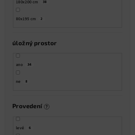
180x200 cm
38
80x195 cm
2
úložný prostor
ano
34
ne
8
Provedení
?
levé
6