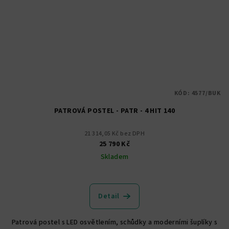
KÓD:
4577/BUK
PATROVÁ POSTEL - PATR - 4 HIT 140
21 314,05 Kč bez DPH
25 790 Kč
Skladem
Průměrné
hodnocení
produktu
Detail
je
5,0
Patrová postel s LED osvětlením, schůdky a moderními šuplíky s
z