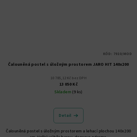
KÓD:
7910/MOD
Čalouněná postel s úložným prostorem JARO HIT 140x200
10 785,12 Kč bez DPH
13 050 Kč
Skladem
(9 ks)
Průměrné
hodnocení
produktu
Detail
je
5,0
Čalouněná postel s úložným prostorem a lehací plochou 140x200
z