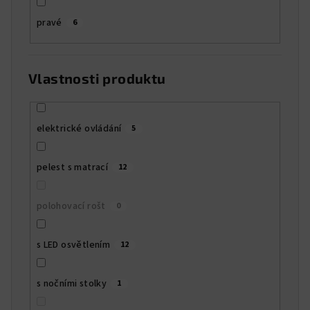
pravé
6
Vlastnosti produktu
elektrické ovládání
5
pelest s matrací
12
polohovací rošt
0
s LED osvětlením
12
s nočními stolky
1