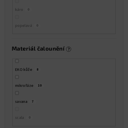
káro
0
popelavá
0
Materiál čalounění
?
EKO kůže
8
mikrofáze
10
savana
7
scala
0