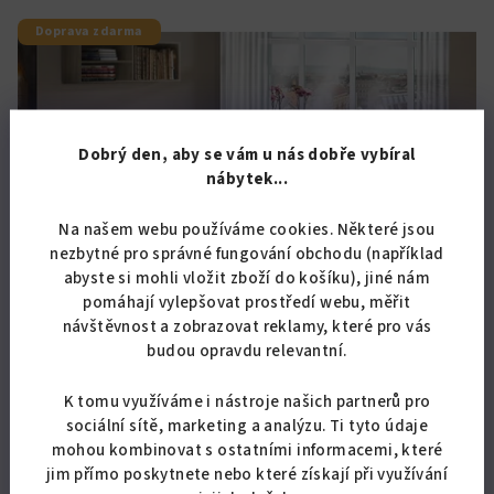
Doprava zdarma
Dobrý den, aby se vám u nás dobře vybíral
nábytek...
Na našem webu používáme cookies. Některé jsou
nezbytné pro správné fungování obchodu (například
abyste si mohli vložit zboží do košíku), jiné nám
pomáhají vylepšovat prostředí webu, měřit
návštěvnost a zobrazovat reklamy, které pro vás
budou opravdu relevantní.
KÓD:
02002/MOD
K tomu využíváme i nástroje našich partnerů pro
Postel s úložným prostorem Robin 140x200 cm
sociální sítě, marketing a analýzu. Ti tyto údaje
mohou kombinovat s ostatními informacemi, které
10 537,19 Kč bez DPH
jim přímo poskytnete nebo které získají při využívání
12 750 Kč