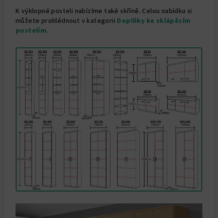
K výklopné posteli nabízíme také skříně. Celou nabídku si
můžete prohlédnout v kategorii
Doplňky ke sklápěcím
postelím
.