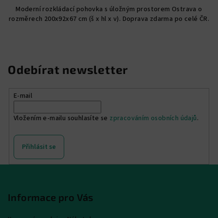
5,0
Moderní rozkládací pohovka s úložným prostorem Ostrava o
z
rozměrech 200x92x67 cm (š x hl x v). Doprava zdarma po celé ČR.
5
hvězdiček.
Odebírat newsletter
E-mail
Vložením e-mailu souhlasíte se
zpracováním osobních údajů
.
Přihlásit se
Z
á
p
Informace pro Vás
a