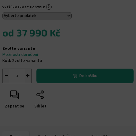
?
VYŠŠÍ NOSNOST POSTELE
od
37 990 Kč
Měrná
Zvolte variantu
cena:
Možnosti doručení
Kód:
Zvolte variantu
−
+
Do košíku
Zeptat se
Sdílet