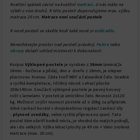
Kvalitní spánek závisí na kvalitní
matraci
.
U nás máte na
výběr z více druhů. K této posteli doporučujeme max. výšku
matrace 20 cm.
Matrace není součástí postele
K nové posteli se skvěle hodí také nové
prostěradlo.
Nenechávejte prostor nad postelí prázdný.
Police
nebo
obrazy
doladí vzhled místnosti k dokonalosti.
Korpus
Výklopné postele
je vyroben z
36mm
lamina(2x
18mm - bočnice a půda), dno a dveře z 18mm, je olepen
plastovou hranou. Záda tvoří MDF a čalouněné čelo. Snadná
a rychlá kompletace, tištěný návod. Lehací plocha
200x140cm. Součástí výklopné postele je pevný kovový
rošt s lamelami. V posteli je umístěno čelo. Nosnost 2x120
kg. Možnost zvýšit nosnost postele až o 20kg za příplatek.
Silné zavírací kování s dvojnásobnou regulací zavírací síly
-
plynové zvedáky
, velmi rychlá příprava na spaní. Tato
postel Vám ušetří hodně místa, je vhodná do malých pokojů,
ale i do velkých. Výška lehací plochy je 49 cm + Vámi zvolená
matrace (max. 20 cm).