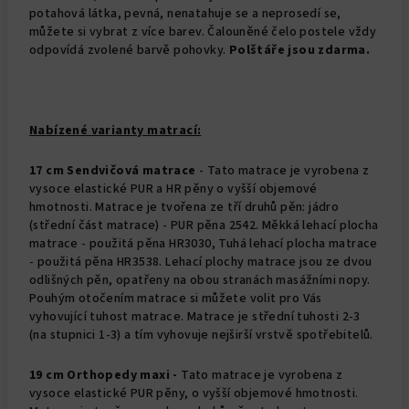
potahová látka, pevná, nenatahuje se a neprosedí se,
můžete si vybrat z více barev. Čalouněné čelo postele vždy
odpovídá zvolené barvě pohovky.
Polštáře jsou zdarma.
Nabízené varianty matrací:
17 cm Sendvičová matrace
- Tato matrace je vyrobena z
vysoce elastické PUR a HR pěny o vyšší objemové
hmotnosti. Matrace je tvořena ze tří druhů pěn: jádro
(střední část matrace) - PUR pěna 2542. Měkká lehací plocha
matrace - použitá pěna HR3030, Tuhá lehací plocha matrace
- použitá pěna HR3538. Lehací plochy matrace jsou ze dvou
odlišných pěn, opatřeny na obou stranách masážními nopy.
Pouhým otočením matrace si můžete volit pro Vás
vyhovující tuhost matrace. Matrace je střední tuhosti 2-3
(na stupnici 1-3) a tím vyhovuje nejširší vrstvě spotřebitelů.
19 cm Orthopedy maxi -
Tato matrace je vyrobena z
vysoce elastické PUR pěny, o vyšší objemové hmotnosti.