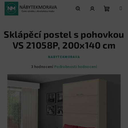
Přejít
na
obsah
Nákupní
Hledat
Přihlášení
Sklápěcí postel s pohovkou
košík
VS 21058P, 200x140 cm
NABYTEKMORAVA
Průměrné
3 hodnocení
Podrobnosti hodnocení
hodnocení
produktu
je
4,7
z
5
hvězdiček.