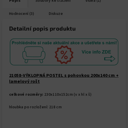
Popis
Soubory ke stažení
Videa (1)
Hodnocení (3)
Diskuze
Detailní popis produktu
21058-VÝKLOPNÁ POSTEL s pohovkou 200x140 cm +
lamelový rošt
celkové rozměry:
230x110x152cm (v x hl x š)
hloubka po rozložení: 218 cm