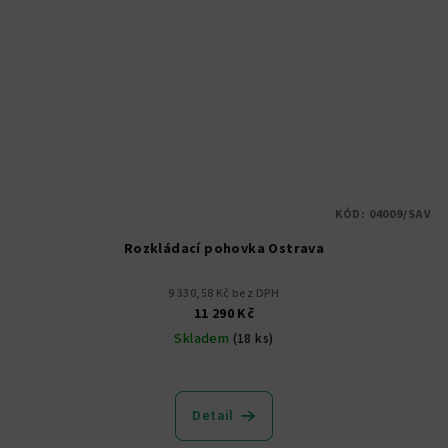
KÓD:
04009/SAV
Rozkládací pohovka Ostrava
9 330,58 Kč bez DPH
11 290 Kč
Skladem
(18 ks)
Průměrné
hodnocení
produktu
Detail
je