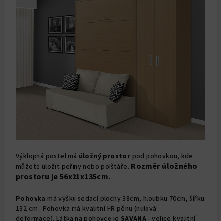
Výklopná postel má
úložný prostor
pod pohovkou, kde
Rozměr úložného
můžete uložit peřiny nebo polštáře.
prostoru je 56x21x135cm.
Pohovka
má výšku sedací plochy 38cm, hloubku 70cm, šířku
132 cm . Pohovka má kvalitní HR pěnu (nulová
deformace). Látka na pohovce je
SAVANA
- velice kvalitní