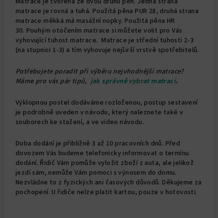
Matrace je tvořena ze dvou druhů pěn. Jedna strana
matrace je rovná a tuhá. Použitá pěna PUR 28, druhá strana
matrace měkká má masážní nopky. Použitá pěna HR
30. Pouhým otočením matrace si můžete volit pro Vás
vyhovující tuhost matrace. Matrace je střední tuhosti 2-3
(na stupnici 1-3) a tím vyhovuje nejširší vrstvě spotřebitelů.
Potřebujete poradit při výběru nejvhodnější matrace?
Máme pro vás pár tipů,
jak správně vybrat matraci
.
Výklopnou postel dodáváme rozloženou, postup sestavení
je podrobně uveden v návodu, který naleznete také v
souborech ke stažení, a ve video návodu.
Doba dodání je přibližně 3 až 10 pracovních dnů. Před
dovozem Vás budeme telefonicky informovat o termínu
dodání. Řidič Vám pomůže vyložit zboží z auta, ale jelikož
jezdí sám, nemůže Vám pomoci s výnosem do domu.
Nezvládne to z fyzických ani časových důvodů. Děkujeme za
pochopení. U řidiče nelze platit kartou, pouze v hotovosti.