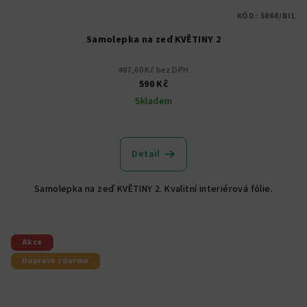
KÓD:
5868/BIL
Samolepka na zeď KVĚTINY 2
487,60 Kč bez DPH
590 Kč
Skladem
Detail
Samolepka na zeď KVĚTINY 2. Kvalitní interiérová fólie.
Akce
Doprava zdarma