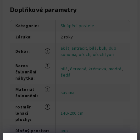
Doplňkové parametry
Kategorie
:
Sklápěcí postele
Záruka
:
2 roky
akát
,
antracit
,
bílá
,
buk
,
dub
?
Dekor
:
sonoma
,
ořech
,
ořech lyon
?
Barva
bílá
,
červená
,
krémová
,
modrá
,
čalounění
šedá
nábytku
:
?
Materiál
savana
čalounění
:
?
rozměr
lehací
140x200 cm
plochy
:
úložný prostor
:
ano