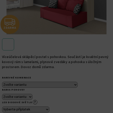
Z
ZDARMA
D
A
R
Víceúčelová sklápěcí postel s pohovkou. Součástí je kvalitní pevný
M
kovový rám s lamelami, plynové zvedáky a pohovka s úložným
prostorem. Dovoz domů zdarma.
A
BAREVNÉ KOMBINACE
BARVA POHOVKY
?
LED DIODOVÉ SVĚTLO