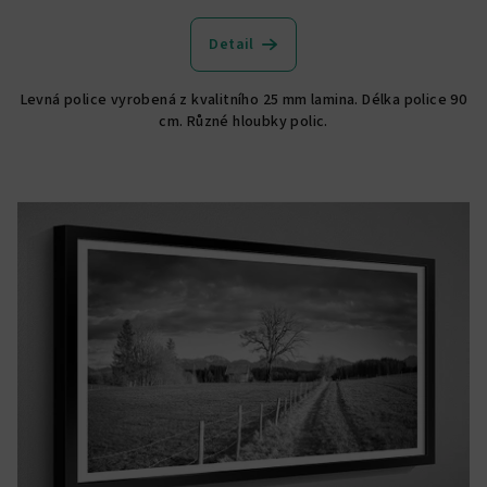
hodnocení
produktu
Detail
je
5,0
Levná police vyrobená z kvalitního 25 mm lamina. Délka police 90
z
cm. Různé hloubky polic.
5
hvězdiček.