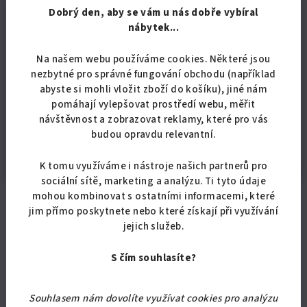
Vlastnosti
s LED osvětlením
Dobrý den, aby se vám u nás dobře vybíral
produktu
:
nábytek...
šířka
:
152 cm
Na našem webu používáme cookies. Některé jsou
výška
:
230 cm
nezbytné pro správné fungování obchodu (například
abyste si mohli vložit zboží do košíku), jiné nám
hloubka
:
110 cm
pomáhají vylepšovat prostředí webu, měřit
nosnost
:
240 kg
návštěvnost a zobrazovat reklamy, které pro vás
budou opravdu relevantní.
výroba
:
ČR
K tomu využíváme i nástroje našich partnerů pro
sociální sítě, marketing a analýzu. Ti tyto údaje
mohou kombinovat s ostatními informacemi, které
jim přímo poskytnete nebo které získají při využívání
Související produkty
jejich služeb.
S čím souhlasíte?
Souhlasem nám dovolíte využívat cookies pro analýzu