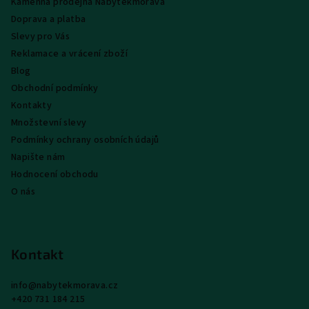
Kamenná prodejna Nábytekmorava
t
Doprava a platba
í
Slevy pro Vás
Reklamace a vrácení zboží
Blog
Obchodní podmínky
Kontakty
Množstevní slevy
Podmínky ochrany osobních údajů
Napište nám
Hodnocení obchodu
O nás
Kontakt
info
@
nabytekmorava.cz
+420 731 184 215