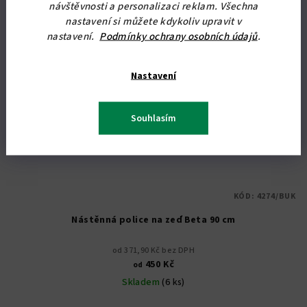
návštěvnosti a personalizaci reklam. Všechna
nastavení si můžete kdykoliv upravit v
nastavení.
Podmínky ochrany osobních údajů
.
Nastavení
Souhlasím
KÓD:
4274/BUK
Nástěnná police na zeď Beta 90 cm
od 371,90 Kč bez DPH
450 Kč
od
Skladem
(6 ks)
Průměrné