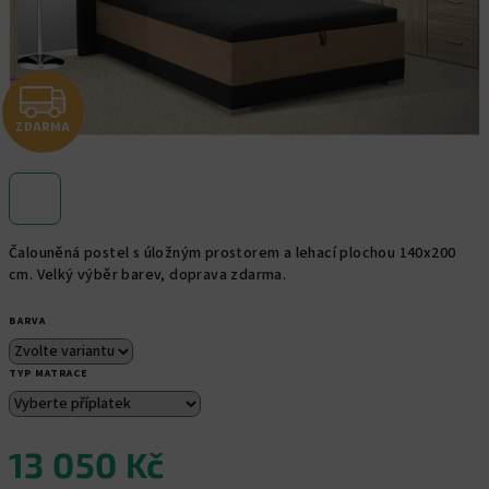
Z
ZDARMA
D
A
R
Čalouněná postel s úložným prostorem a lehací plochou 140x200
M
cm. Velký výběr barev, doprava zdarma.
A
BARVA
TYP MATRACE
13 050 Kč