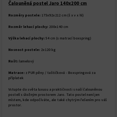
Čalouněná postel Jaro 140x200 cm
Rozměry postele:
175x92x212 cm (š x v x hl)
Rozměr lehací plochy:
200x140 cm
Výška lehací plochy:
54 cm (s matrací boxspring)
Nosnost postele:
2x120 kg
Rošt:
lamelový
Matrace:
z PUR pěny / taštičková - Boxspringová za
příplatek
Vstupte do světa luxusu a praktičnosti s naší čalouněnou
postelí s úložným prostorem Jaro. Tato postel není jen
místem, kde odpočíváte, ale také chytrým řešením pro váš
prostor.