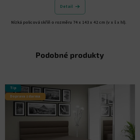
Detail
Nízká policová skříň o rozměru 74 x 143 x 42 cm (v x š x hl).
Podobné produkty
Tip
Doprava zdarma