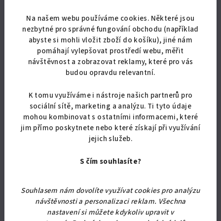
Na našem webu používáme cookies. Některé jsou
nezbytné pro správné fungování obchodu (například
abyste si mohli vložit zboží do košíku), jiné nám
pomáhají vylepšovat prostředí webu, měřit
návštěvnost a zobrazovat reklamy, které pro vás
budou opravdu relevantní.
K tomu využíváme i nástroje našich partnerů pro
sociální sítě, marketing a analýzu. Ti tyto údaje
mohou kombinovat s ostatními informacemi, které
jim přímo poskytnete nebo které získají při využívání
jejich služeb.
KÓD:
5354/BUK
S čím souhlasíte?
Šatní skříň do ložnice Alfa 26 HIT
9 297,52 Kč bez DPH
Souhlasem nám dovolíte využívat cookies pro analýzu
11 250 Kč
návštěvnosti a personalizaci reklam. Všechna
Skladem
(20 ks)
nastavení si můžete kdykoliv upravit v