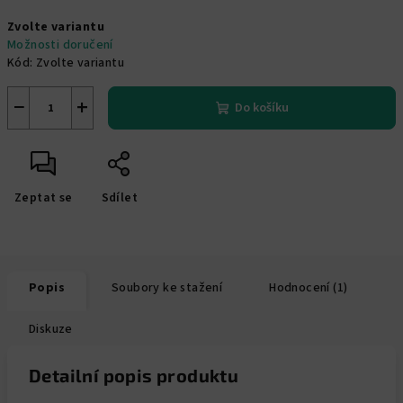
Měrná
Zvolte variantu
cena:
Možnosti doručení
Kód:
Zvolte variantu
−
+
Do košíku
Zeptat se
Sdílet
Popis
Soubory ke stažení
Hodnocení (1)
Diskuze
Detailní popis produktu