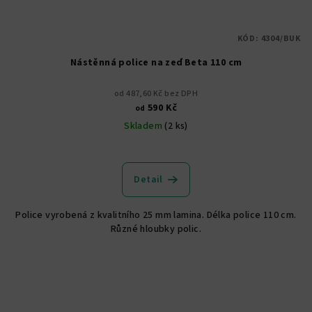
KÓD:
4304/BUK
Nástěnná police na zeď Beta 110 cm
od 487,60 Kč bez DPH
590 Kč
od
Skladem
(2 ks)
Průměrné
hodnocení
produktu
Detail
je
5,0
Police vyrobená z kvalitního 25 mm lamina. Délka police 110 cm.
z
Různé hloubky polic.
5
hvězdiček.