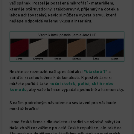
váš spánek. Postel je potažená mikrofází - materiálem,
který je otěruvzdorný, stálobarevný, příjemný na dotek a
lehce udržovatelný. Navíc si můžete vybrat barvu, která
nejlépe odpovídá vašemu vkusu a interiéru.
Nechte se rozmazlit naší speciální akcí
"šťastná 7"
a
zařiďte si celou ložnici k dokonalosti. K posteli Jaro si
můžete pořídit také
noční stolek
,
polici
,
skříň nebo
komodu
,
aby vaše ložnice vypadala jednotně a harmonicky.
S naším podrobným návodem na sestavení pro vás bude
montáž hračka!
Jsme česká firma s dlouholetou tradicí ve výrobě nábytku.
Naše zboží rozvážíme po celé České republice, ale také na
Slovensko a do Německa. Vyrábíme nábytek na moderních