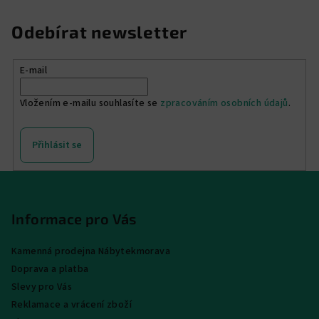
Odebírat newsletter
E-mail
Vložením e-mailu souhlasíte se
zpracováním osobních údajů
.
Přihlásit se
Z
á
p
Informace pro Vás
a
Kamenná prodejna Nábytekmorava
t
Doprava a platba
í
Slevy pro Vás
Reklamace a vrácení zboží