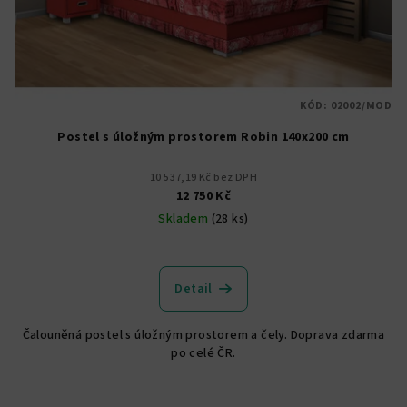
KÓD:
02002/MOD
Postel s úložným prostorem Robin 140x200 cm
10 537,19 Kč bez DPH
12 750 Kč
Skladem
(28 ks)
Průměrné
hodnocení
produktu
Detail
je
5,0
Čalouněná postel s úložným prostorem a čely. Doprava zdarma
z
po celé ČR.
5
hvězdiček.