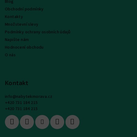
Blog
Obchodní podmínky
Kontakty
Množstevní slevy
Podmínky ochrany osobních údajů
Napište nám
Hodnocení obchodu
O nás
Kontakt
info
@
nabytekmorava.cz
+420 731 184 215
+420 731 184 215