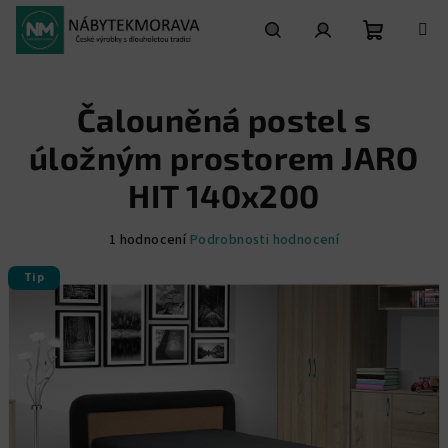
Přejít
na
obsah
Nákupní
Hledat
Přihlášení
Čalouněná postel s
košík
úložným prostorem JARO
HIT 140x200
Průměrné
1 hodnocení
Podrobnosti hodnocení
hodnocení
Tip
produktu
je
5,0
z
5
hvězdiček.