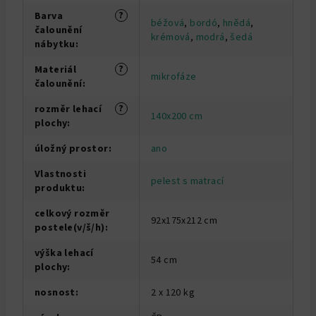
?
Barva
béžová
,
bordó
,
hnědá
,
čalounění
krémová
,
modrá
,
šedá
nábytku
:
?
Materiál
mikrofáze
čalounění
:
?
rozměr lehací
140x200 cm
plochy
:
úložný prostor
:
ano
Vlastnosti
pelest s matrací
produktu
:
celkový rozměr
92x175x212 cm
postele(v/š/h)
:
výška lehací
54 cm
plochy
:
nosnost
:
2 x 120 kg