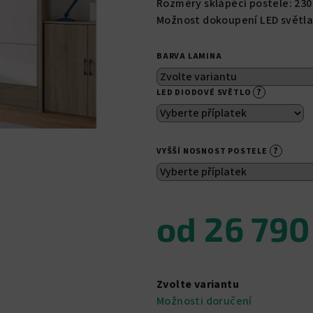
Rozměry sklápěcí postele: 230 x
je
Možnost dokoupení LED světla,
5,0
z
BARVA LAMINA
5
hvězdiček.
?
LED DIODOVÉ SVĚTLO
?
VYŠŠÍ NOSNOST POSTELE
od
26 790
Měrná
cena:
Zvolte variantu
Možnosti doručení