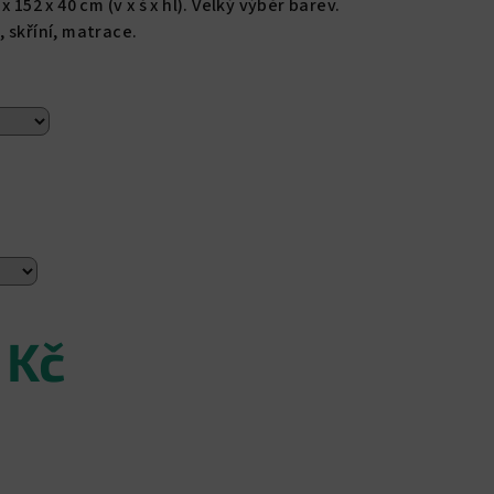
 152 x 40 cm (v x š x hl). Velký výběr barev.
 skříní, matrace.
 Kč