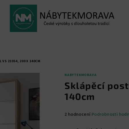
 VS 21054, 200 X 140CM
NABYTEKMORAVA
Sklápěcí post
140cm
Průměrné
2 hodnocení
Podrobnosti hod
hodnocení
produktu