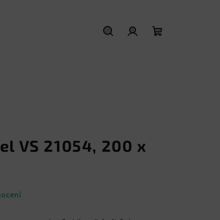
Hledat
Přihlášení
Nákupní
košík
el VS 21054, 200 x
nocení