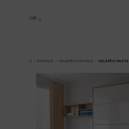
Přejít
na
obsah
CZK
/
POSTELE
/
SKLÁPĚCÍ POSTELE
/
SKLÁPĚCÍ POSTEL
DOMŮ