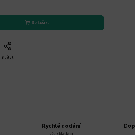
Do košíku
Sdílet
Rychlé dodání
Dop
vše skladem