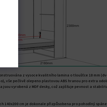
konstruována z vysoce kvalitního lamina o tloušťce 18 mm (dv
o), vše pečlivě olepeno plastovou ABS hranou pro extra odo
a jsou vyrobená z MDF desky, což zajišťuje pevnost a stabilit
ch 140x200 cm je dokonale přizpůsobena pro pohodlný spáne