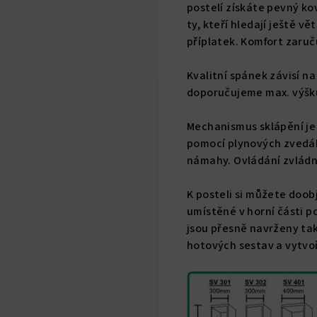
postelí získáte pevný ko
ty, kteří hledají ještě v
příplatek. Komfort zaruč
Kvalitní spánek závisí na
doporučujeme max. výšk
Mechanismus sklápění je 
pomocí plynových zvedák
námahy. Ovládání zvládne
K posteli si můžete doob
umístěné v horní části p
jsou přesně navrženy tak
hotových sestav a vytvoř