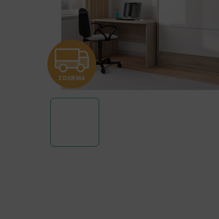
Z
ZDARMA
D
A
R
M