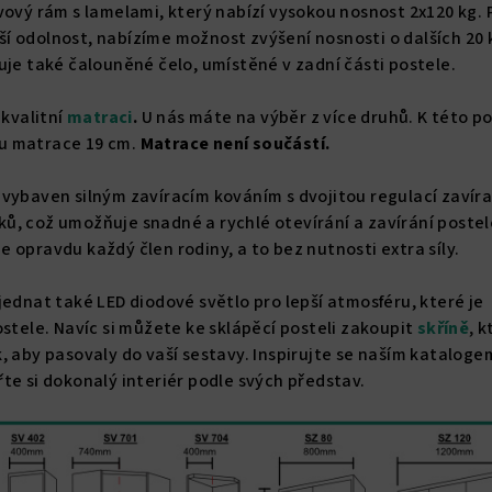
vový rám s lamelami, který nabízí vysokou nosnost 2x120 kg. 
ětší odolnost, nabízíme možnost zvýšení nosnosti o dalších 20 
uje také čalouněné čelo, umístěné v zadní části postele.
 kvalitní
matraci
.
U nás máte na výběr z více druhů. K této po
u matrace 19 cm.
Matrace není součástí.
vybaven silným zavíracím kováním s dvojitou regulací zavírac
ů, což umožňuje snadné a rychlé otevírání a zavírání postel
 opravdu každý člen rodiny, a to bez nutnosti extra síly.
jednat také LED diodové světlo pro lepší atmosféru, které je
ostele. Navíc si můžete ke sklápěcí posteli zakoupit
skříně
,
k
, aby pasovaly do vaší sestavy. Inspirujte se naším katalogem
te si dokonalý interiér podle svých představ.