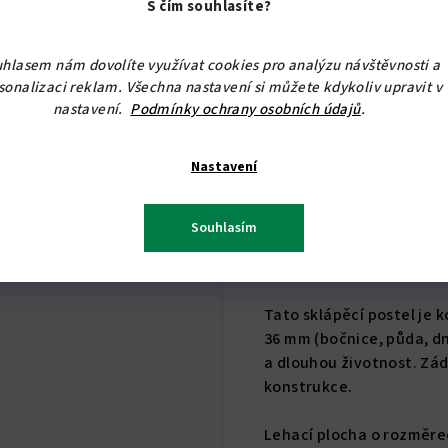
S čím souhlasíte?
hlasem nám dovolíte využívat cookies pro analýzu návštěvnosti a
sonalizaci reklam. Všechna nastavení si můžete kdykoliv upravit v
nastavení.
Podmínky ochrany osobních údajů
.
Nastavení
Souhlasím
Tato sklápěcí postel je 
36 mm (bočnice, půda, dn
a dlouhou životnost. Zád
konstrukce.
Lehací plocha o rozměre