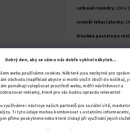
celkové rozměry:
230 x 1
rozměr lehací plochy:
14
hloubka postele po rozl
výška lehací plochy:
49 
Dobrý den, aby se vám u nás dobře vybíral nábytek...
nosnost:
2x120 kg
ašem webu používáme cookies. Některé jsou nezbytné pro správn
rošt:
lamelový
ání obchodu (například abyste si mohli vložit zboží do košíku), j
nám pomáhají vylepšovat prostředí webu, měřit návštěvnost a
Představte si, že máte v
zobrazovat reklamy, které pro vás budou opravdu relevantní.
stylu. S naší sklápěcí po
atraktivní nábytek, kte
u využíváme i nástroje našich partnerů pro sociální sítě, marketi
alýzu. Ti tyto údaje mohou kombinovat s ostatními informacemi
 jim přímo poskytnete nebo které získají při využívání jejich služe