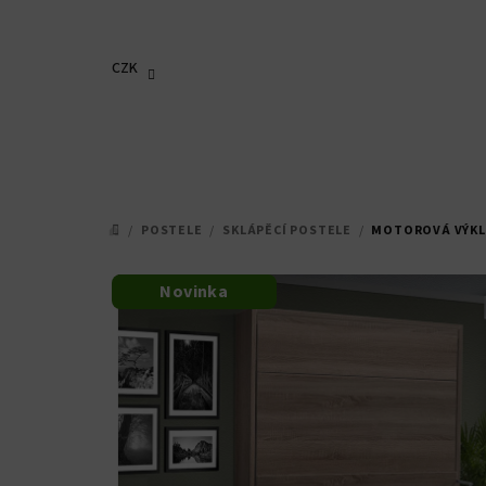
Přejít
na
obsah
CZK
/
POSTELE
/
SKLÁPĚCÍ POSTELE
/
MOTOROVÁ VÝKLO
DOMŮ
Novinka