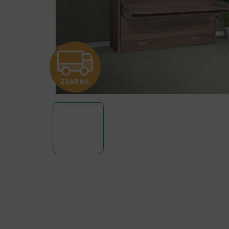
Z
ZDARMA
D
A
R
M