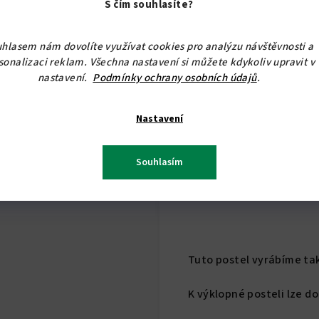
S čím souhlasíte?
nosnost:
2x120 kg, nebo 
hlasem nám dovolíte využívat cookies pro analýzu návštěvnosti a
sonalizaci reklam. Všechna nastavení si můžete kdykoliv upravit v
nastavení.
Podmínky ochrany osobních údajů
.
Kvalitní spánek závisí na 
doporučujeme max. výšku
Nastavení
K nové posteli se skvěle 
Souhlasím
Nenechávejte prostor na 
k dokonalosti.
Tuto postel vyrábíme také
K výklopné posteli lze d