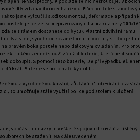
vyklápění lehací plochy. K podlaze se nic nešroubuje. V bocíc
kovové díly zdvihacího mechanizmu. Rám postele s lamelový
. Takto jsme vyloučili složitou montáž, deformace a případné
ám postele je největší přepravovaný díl a má rozměry 200x1
 zda se s rámem dostanete do bytu). Vlastní zdvihání rámu
ují dva silné, synchronizované lineární motory s řídící jedno
m na pravém boku postele nebo dálkovým ovládáním. Pro pro
a elektrickém vedení slouží záložní baterie, která není součá
atek dokoupit. S pomocí této baterie, lze při výpadku el. ene
in. 40 krát. Baterie se automaticky dobíjí.
rženému a vyrobenému kování, zůstává při otevírání a zavírá
ici, to umožňuje stálé využití police pod stolem k uložení
ce, součásti dodávky je veškeré spojovací kování a tištěný
v souborech ke stažení). Na dále uvedeném