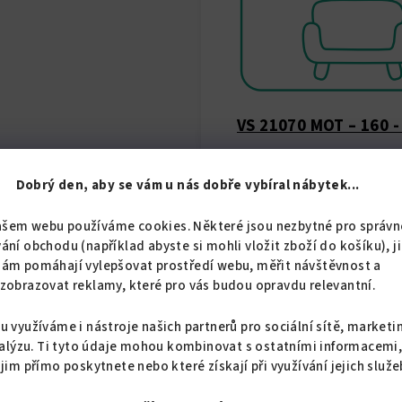
VS 21070 MOT – 160
celkové rozměry:
230x179
Dobrý den, aby se vám u nás dobře vybíral nábytek...
rozměry po rozložení po
ašem webu používáme cookies. Některé jsou nezbytné pro správn
ání obchodu (například abyste si mohli vložit zboží do košíku), j
rozměry lehací plochy:
2
nám pomáhají vylepšovat prostředí webu, měřit návštěvnost a
zobrazovat reklamy, které pro vás budou opravdu relevantní.
výška lehací plochy:
64 c
u využíváme i nástroje našich partnerů pro sociální sítě, marketi
rozměr stolu:
166x60 cm
alýzu. Ti tyto údaje mohou kombinovat s ostatními informacemi
 jim přímo poskytnete nebo které získají při využívání jejich služe
rozměry úložného prost