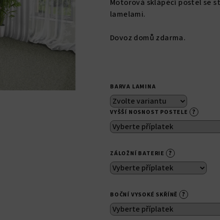
Motorová sklápěcí postel se st
je
lamelami.
0,0
z
Dovoz domů zdarma.
5
hvězdiček.
BARVA LAMINA
?
VYŠŠÍ NOSNOST POSTELE
?
ZÁLOŽNÍ BATERIE
?
BOČNÍ VYSOKÉ SKŘÍNĚ