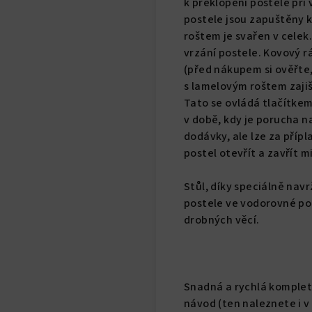
k překlopení postele při 
postele jsou zapuštěny 
roštem je svařen v celek
vrzání postele. Kovový r
(před nákupem si ověřte,
s lamelovým roštem zajišť
Tato se ovládá tlačítke
v době, kdy je porucha n
dodávky, ale lze za přípl
postel otevřít a zavřít m
Stůl, díky speciálně nav
postele ve vodorovné poz
drobných věcí.
Snadná a rychlá kompleta
návod (ten naleznete i 