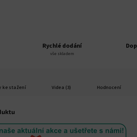
Rychlé dodání
Dop
vše skladem
 ke stažení
Videa (3)
Hodnocení
duktu