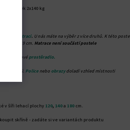
za příplatek 2x140 kg
kvalitní
matraci
.
U nás máte na výběr z více druhů. K této poste
 matrace 19 cm.
Matrace není součástí postele
hodí také nové
prostěradlo.
zdi prázdný.
Police
nebo
obrazy
doladí vzhled místnosti
 v šíři lehací plochy
120
,
140
a
180
cm.
okoupit skříně - zadáte si ve variantách produktu