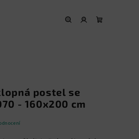
Hledat
Přihlášení
Nákupní
košík
lopná postel se
070 - 160x200 cm
odnocení