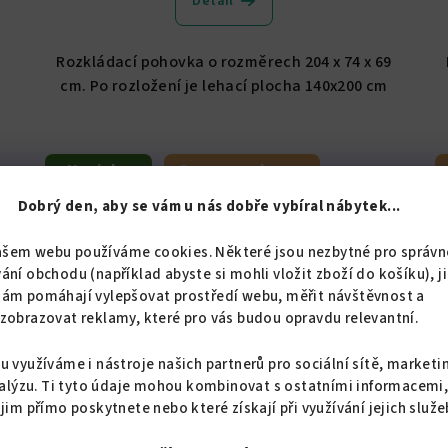
Detail
Rozkládací pohovka o rozměrech 204 x 74 x 69
cm. Po rozložení je lehací plocha 140x200 cm
Novinka
Doprava zdarma
Dobrý den, aby se vám u nás dobře vybíral nábytek...
ašem webu používáme cookies. Některé jsou nezbytné pro správn
ání obchodu (například abyste si mohli vložit zboží do košíku), j
nám pomáhají vylepšovat prostředí webu, měřit návštěvnost a
zobrazovat reklamy, které pro vás budou opravdu relevantní.
u využíváme i nástroje našich partnerů pro sociální sítě, marketi
alýzu. Ti tyto údaje mohou kombinovat s ostatními informacemi
 jim přímo poskytnete nebo které získají při využívání jejich služe
OD
KÓD:
7125/MOD