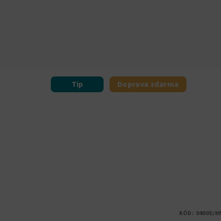
Tip
Doprava zdarma
KÓD:
04005/H