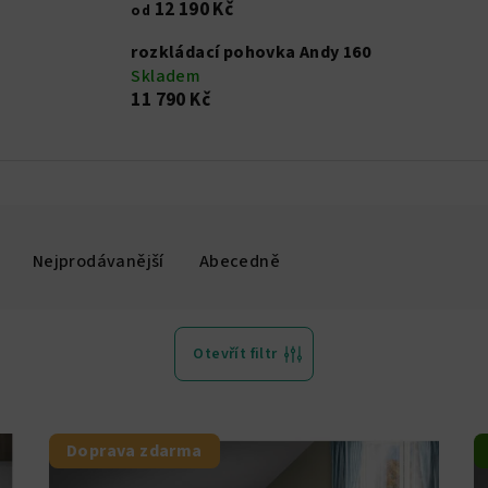
12 190 Kč
od
rozkládací pohovka Andy 160
Skladem
11 790 Kč
Nejprodávanější
Abecedně
Otevřít filtr
Doprava zdarma