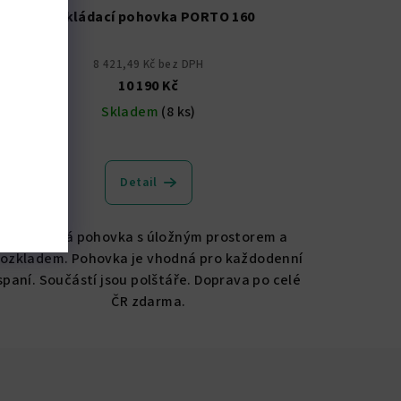
rozkládací pohovka PORTO 160
8 421,49 Kč bez DPH
10 190 Kč
Skladem
(8 ks)
Detail
Praktická pohovka s úložným prostorem a
rozkladem. Pohovka je vhodná pro každodenní
spaní. Součástí jsou polštáře. Doprava po celé
ČR zdarma.