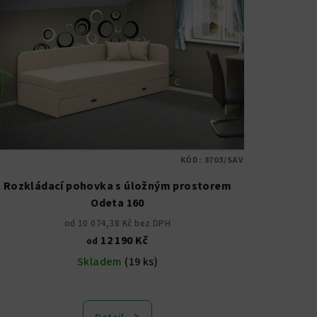
KÓD:
8703/SAV
Rozkládací pohovka s úložným prostorem
Odeta 160
od 10 074,38 Kč bez DPH
12 190 Kč
od
Skladem
(19 ks)
Průměrné
hodnocení