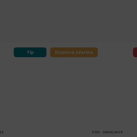
Tip
Doprava zdarma
NE
KÓD:
04006/MOD