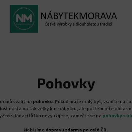
Pohovky
 domů svalit na
pohovku
. Pokud máte malý byt, vsaďte na r
 dost místa na tak velký kus nábytku, ale potřebujete občas 
dyž rozkládací lůžko nevyužijete, zaměřte se na
pohovky s ú
Nabízíme
dopravu zdarma po celé ČR
.