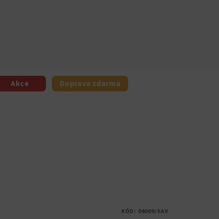
Akce
Doprava zdarma
KÓD:
04009/SAV