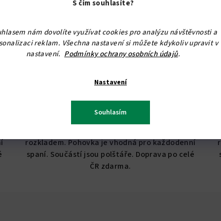
S čím souhlasíte?
Rozkládací čalouněná pohovka Maja 160
hlasem nám dovolíte využívat cookies pro analýzu návštěvnosti a
14 289,26 Kč bez DPH
sonalizaci reklam. Všechna nastavení si můžete kdykoliv upravit v
17 290 Kč
nastavení.
Podmínky ochrany osobních údajů
.
Skladem
Průměrné
Nastavení
hodnocení
Detail
produktu
Souhlasím
je
5,0
Celočalouněná pohovka s úložným prostorem a
z
í
rozkladem. Pohovka je vhodná pro každodenní
5
é
spaní. Součástí jsou polštáře. Doprava po celé
hvězdiček.
ČR zdarma.