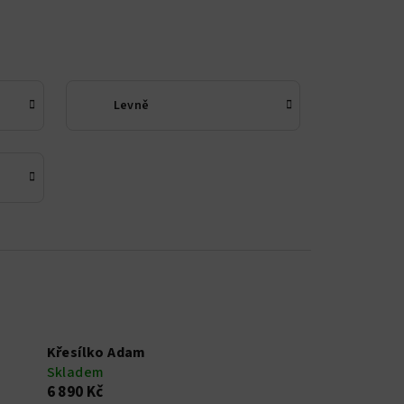
Levně
Křesílko Adam
Skladem
6 890 Kč