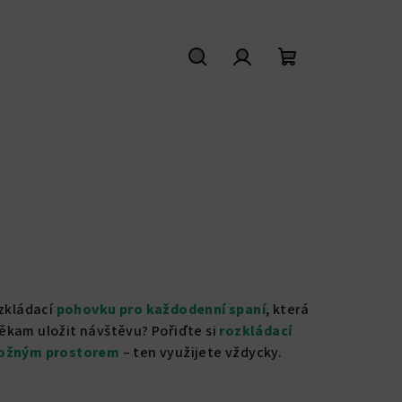
Hledat
Přihlášení
Nákupní
košík
ozkládací
pohovku
pro
každodenní
spaní
, která
někam uložit návštěvu? Pořiďte si
rozkládací
ložným prostorem
– ten využijete vždycky.