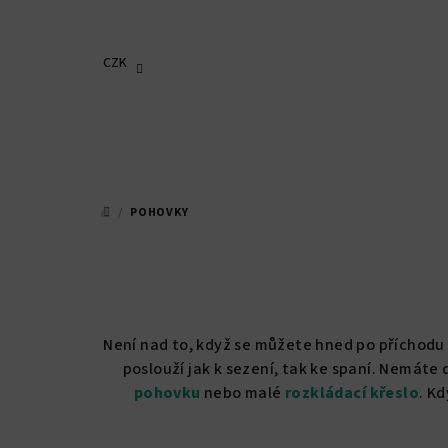
Přejít
na
obsah
CZK
/
POHOVKY
DOMŮ
Není nad to, když se můžete hned po příchodu
poslouží jak k sezení, tak ke spaní. Nemáte
pohovku
nebo malé
rozkládací
křeslo
. K