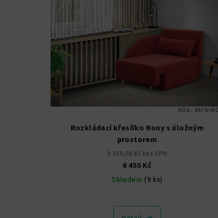
p
r
i
o
s
d
p
u
r
k
o
t
KÓD:
8676/M
d
ů
Rozkládací křesílko Rony s úložným
u
prostorem
5 330,58 Kč bez DPH
k
6 450 Kč
t
Skladem
(9 ks)
ů
Průměrné
hodnocení
Detail