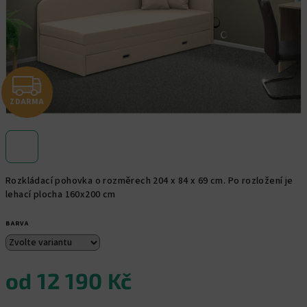
Z
ZDARMA
D
A
R
Rozkládací pohovka o rozměrech 204 x 84 x 69 cm. Po rozložení je
M
lehací plocha 160x200 cm
A
BARVA
od
12 190 Kč
Měrná