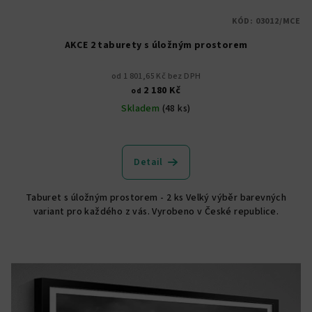
KÓD:
03012/MCE
AKCE 2 taburety s úložným prostorem
od 1 801,65 Kč bez DPH
2 180 Kč
od
Skladem
(48 ks)
Průměrné
hodnocení
produktu
Detail
je
5,0
Taburet s úložným prostorem - 2 ks Velký výběr barevných
z
variant pro každého z vás. Vyrobeno v České republice.
5
hvězdiček.