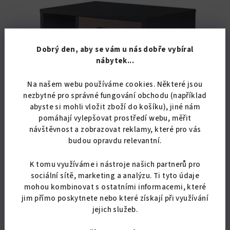
Dobrý den, aby se vám u nás dobře vybíral
nábytek...
Na našem webu používáme cookies. Některé jsou
nezbytné pro správné fungování obchodu (například
abyste si mohli vložit zboží do košíku), jiné nám
pomáhají vylepšovat prostředí webu, měřit
KÓD:
8072/ANT
návštěvnost a zobrazovat reklamy, které pro vás
budou opravdu relevantní.
Konferenční stolek MAROKO 35
K tomu využíváme i nástroje našich partnerů pro
4 173,55 Kč bez DPH
sociální sítě, marketing a analýzu. Ti tyto údaje
5 050 Kč
mohou kombinovat s ostatními informacemi, které
Skladem
jim přímo poskytnete nebo které získají při využívání
jejich služeb.