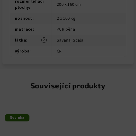
rozměr lehací
200 x 160 cm
plochy
:
nosnost
:
2 x 100 kg
matrace
:
PUR pěna
?
látka
:
Savana, Scala
výroba
:
ČR
Související produkty
Novinka