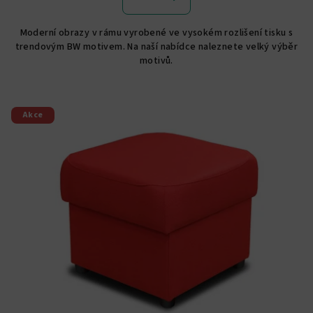
je
5,0
Moderní obrazy v rámu vyrobené ve vysokém rozlišení tisku s
z
trendovým BW motivem. Na naší nabídce naleznete velký výběr
5
motivů.
hvězdiček.
Akce