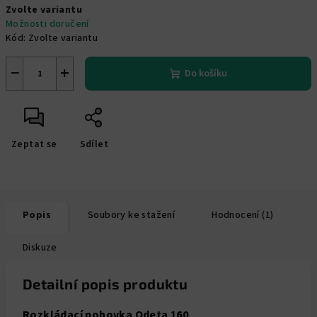
Zvolte variantu
cena:
Možnosti doručení
Kód:
Zvolte variantu
−
+
Do košíku
Zeptat se
Sdílet
Popis
Soubory ke stažení
Hodnocení (1)
Diskuze
Detailní popis produktu
Rozkládací pohovka Odeta 160