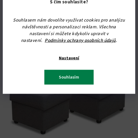
Detail
S čím souhlasíte?
Konferenční stolek na kolečkách s úložným prostorem. Prvek
Souhlasem nám dovolíte využívat cookies pro analýzu
každého moderního obývacího pokoje. Rozměry: v.46 x š.90 x
návštěvnosti a personalizaci reklam. Všechna
hl.60 cm.
nastavení si můžete kdykoliv upravit v
nastavení.
Podmínky ochrany osobních údajů
.
Akce
Nastavení
Souhlasím