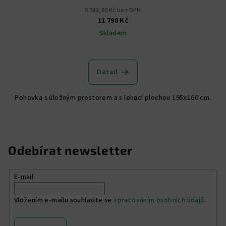
9 743,80 Kč bez DPH
11 790 Kč
Skladem
Průměrné
hodnocení
produktu
Detail
je
4,9
Pohovka s úložným prostorem a s lehací plochou 195x160 cm.
z
5
hvězdiček.
Odebírat newsletter
E-mail
Vložením e-mailu souhlasíte se
zpracováním osobních údajů
.