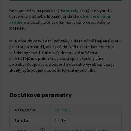
Nezapomeňte na praktický
taburet
, který lze vybrat v
barvě vaší pohovky. Ideálně jej slaďte s
konferenčním
stolkem
a dosáhněte tak harmonického celku vašeho
interiéru.
Investice do rozkládací pohovky Odeta přináší nejen úsporu
prostoru a pohodlí, ale také dotváří estetickou hodnotu
vašeho bydlení. Učiňte svůj domov krásnějším a
praktičtějším s pohovkou, která splní všechny vaše
potřeby!
Koupí navíc podpoříte českého výrobce, což je
skvělý způsob, jak podpořit lokální ekonomiku.
Doplňkové parametry
Kategorie
:
Pohovky
Záruka
:
2 roky
?