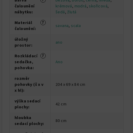
Barva
béžová
,
bordó
,
černá
,
hnědá
,
čalounění
krémová
,
modrá
,
skořicová
,
nábytku
:
šedá
,
žlutá
?
Materiál
savana
,
scala
čalounění
:
úložný
ano
prostor
:
?
Rozkládací
sedačka,
Ano
pohovka
:
rozměr
pohovky (š x v
204 x 69 x 84 cm
x hl)
:
výška sedací
42 cm
plochy
:
hloubka
80 cm
sedací plochy
: