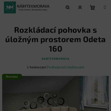
Přejít
na
obsah
Nákupní
Hledat
Přihlášení
Rozkládací pohovka s
košík
úložným prostorem Odeta
160
NABYTEKMORAVA
Průměrné
1 hodnocení
Podrobnosti hodnocení
hodnocení
Novinka
produktu
je
5,0
z
5
hvězdiček.