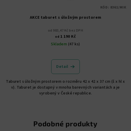
KÓD:
8361/MIK
AKCE taburet s úložným prostorem
od 983,47 Kč bez DPH
1 190 Kč
od
Skladem
(47 ks)
Průměrné
hodnocení
produktu
Detail
je
5,0
Taburet s úložným prostorem o rozměru 42 x 42 x 37 cm (š x hl x
z
v). Taburet je dostupný v mnoha barevných variantách a je
5
vyrobený v České republice.
hvězdiček.
Podobné produkty