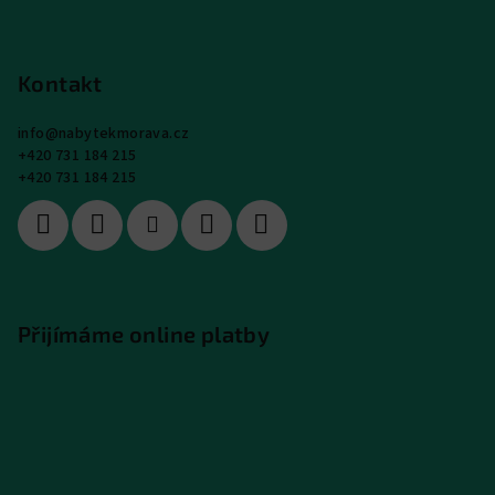
Kontakt
info
@
nabytekmorava.cz
+420 731 184 215
+420 731 184 215
Přijímáme online platby