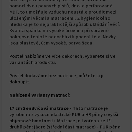
pomocí dvou pevných pístů, dno je perforovaná
MDF, to umožňuje vzduchu neustále proudit mezi
uloženými věcmi a matracemi. Z hygienického
hlediska je to nejpraktičtější způsob ukládání věcí.
Kvalita spánku na vysoké úrovni a při správné
pokojové teplotě nedochází k pocení těla. Nožky
jsou plastové, 6cm vysoké, barva šedá.
Postel nabízíme ve více dekorech, vyberete si ve
variantách produktu.
Postel dodáváme bez matrace, můžete si ji
dokoupit.
Nabízené varianty matrací:
17 cm Sendvičová matrace
- Tato matrace je
vyrobena z vysoce elastické PUR a HR pěny o vyšší
objemové hmotnosti. Matrace je tvořena ze tří
druhů pěn: jádro (střední část matrace) - PUR pěna