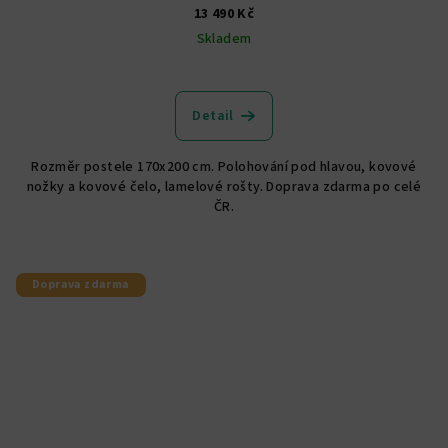
13 490 Kč
Skladem
Průměrné
hodnocení
produktu
Detail
je
4,3
Rozměr postele 170x200 cm. Polohování pod hlavou, kovové
z
nožky a kovové čelo, lamelové rošty. Doprava zdarma po celé
5
ČR.
hvězdiček.
Doprava zdarma