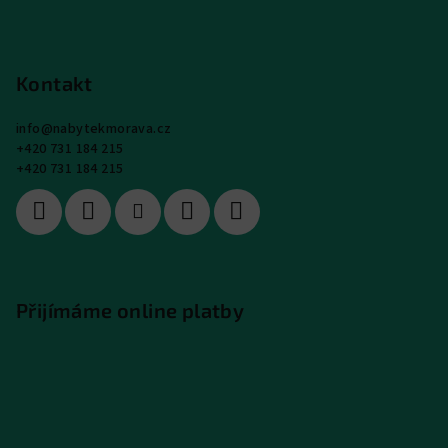
Kontakt
info
@
nabytekmorava.cz
+420 731 184 215
+420 731 184 215
Přijímáme online platby