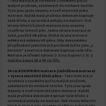
-
Tato matrace je vyrobena z vysokého počtu
malých pružinek, zabalených do netkané textilie.
Tyto jsou spolu slepeny a tvoří elastické jádro
matrace. Každá malá pružinka dokonale kopíruje
Vaše křivky a vyrovnává pohyby na matraci. Dvě
strany lehacích ploch matrace jsou osazeny
rozdílnou tuhostí pěn. Jedna strana matrace je
tuhá, použitá HR pěna. Druhá strana matrace
měkká má měkkou HR pěnu. Díky dokonalému
přizpůsobení jednotlivých pružinek ležíte jako „v
bavlnce“ a matrace dokonale kopíruje vaše tělo.
Matrace je střední tuhosti 2-3 (na stupnici 1-3).
V
nabídce pouze 80 a 90 cm šíře.
24 cm BOXSPRING matrace (taštičková matrace)
+ vysoce elastická (líná) pěna -
Tato matrace je
vyrobena z vysokého počtu malých pružinek,
zabalených do netkané textilie. Tyto jsou spolu
slepeny a tvoří elastické jádro matrace. Každá
malá pružinka dokonale kopíruje Vaše křivky a
vyrovnává pohyby na matraci. Dvě strany lehacích
ploch matrace jsou osazeny rozdílnou tuhostí pěn.