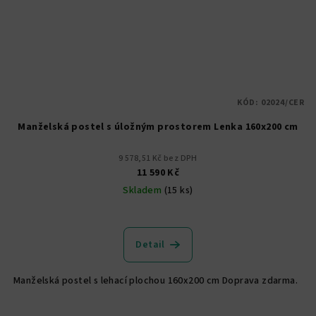
KÓD:
02024/CER
Manželská postel s úložným prostorem Lenka 160x200 cm
9 578,51 Kč bez DPH
11 590 Kč
Skladem
(15 ks)
Průměrné
hodnocení
produktu
Detail
je
5,0
Manželská postel s lehací plochou 160x200 cm Doprava zdarma.
z
5
hvězdiček.