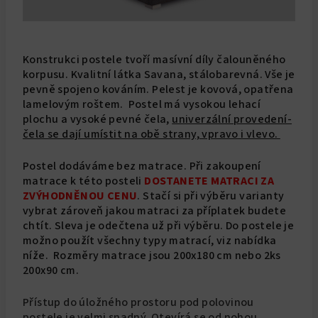
Konstrukci postele tvoří masívní díly čalouněného
korpusu. Kvalitní látka Savana, stálobarevná. Vše je
pevně spojeno kováním. Pelest je kovová, opatřena
lamelovým roštem. Postel má vysokou lehací
plochu a vysoké pevné čela,
univerzální provedení-
čela se dají umístit na obě strany, vpravo i vlevo.
Postel dodáváme bez matrace. Při zakoupení
matrace k této posteli
DOSTANETE MATRACI ZA
ZVÝHODNĚNOU CENU
. Stačí si při výběru varianty
vybrat zároveň jakou matraci za příplatek budete
chtít. Sleva je odečtena už při výběru. Do postele je
možno použít všechny typy matrací, viz nabídka
níže.
Rozměry matrace jsou 200x180 cm nebo 2ks
200x90 cm.
Přístup do úložného prostoru pod polovinou
postele je velmi snadný. Otevírá se od nohou