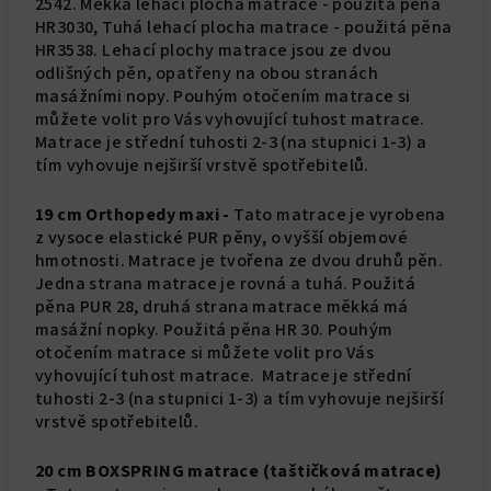
2542. Měkká lehací plocha matrace - použitá pěna
HR3030, Tuhá lehací plocha matrace - použitá pěna
HR3538. Lehací plochy matrace jsou ze dvou
odlišných pěn, opatřeny na obou stranách
masážními nopy. Pouhým otočením matrace si
můžete volit pro Vás vyhovující tuhost matrace.
Matrace je střední tuhosti 2-3 (na stupnici 1-3) a
tím vyhovuje nejširší vrstvě spotřebitelů.
19 cm Orthopedy maxi -
Tato matrace je vyrobena
z vysoce elastické PUR pěny, o vyšší objemové
hmotnosti. Matrace je tvořena ze dvou druhů pěn.
Jedna strana matrace je rovná a tuhá. Použitá
pěna PUR 28, druhá strana matrace měkká má
masážní nopky. Použitá pěna HR 30. Pouhým
otočením matrace si můžete volit pro Vás
vyhovující tuhost matrace. Matrace je střední
tuhosti 2-3 (na stupnici 1-3) a tím vyhovuje nejširší
vrstvě spotřebitelů.
20 cm BOXSPRING matrace (taštičková matrace)