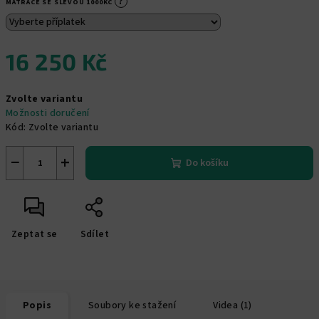
?
MATRACE SE SLEVOU 1000KČ
16 250 Kč
Měrná
Zvolte variantu
cena:
Možnosti doručení
Kód:
Zvolte variantu
−
+
Do košíku
Zeptat se
Sdílet
Popis
Soubory ke stažení
Videa (1)