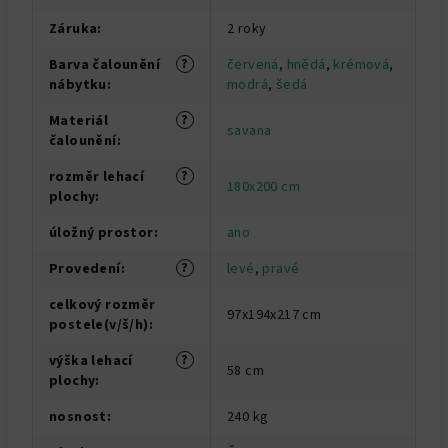
Záruka
:
2 roky
?
Barva čalounění
červená
,
hnědá
,
krémová
,
nábytku
:
modrá
,
šedá
?
Materiál
savana
čalounění
:
?
rozměr lehací
180x200 cm
plochy
:
úložný prostor
:
ano
?
Provedení
:
levé
,
pravé
celkový rozměr
97x194x217 cm
postele(v/š/h)
:
?
výška lehací
58 cm
plochy
:
nosnost
:
240 kg