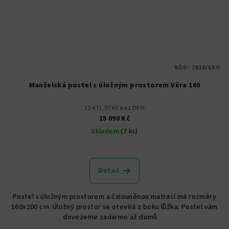
KÓD:
7916/EKO
Manželská postel s úložným prostorem Věra 160
12 471,07 Kč bez DPH
15 090 Kč
Skladem
(7 ks)
Průměrné
hodnocení
produktu
Detail
je
5,0
Postel s úložným prostorem a čalouněnou matrací má rozměry
z
160x200 cm. Úložný prostor se otevírá z boku lůžka. Postel vám
5
dovezeme zadarmo až domů.
hvězdiček.