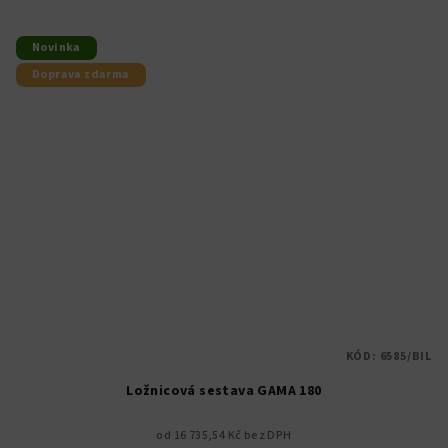
Novinka
Doprava zdarma
KÓD:
6585/BIL
Ložnicová sestava GAMA 180
od 16 735,54 Kč bez DPH