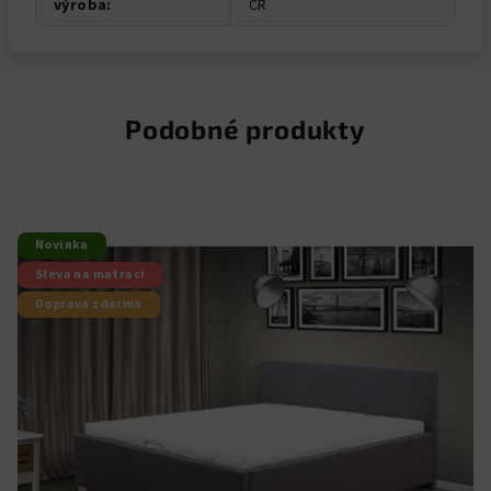
výroba
:
ČR
Podobné produkty
Novinka
Sleva na matraci
Doprava zdarma