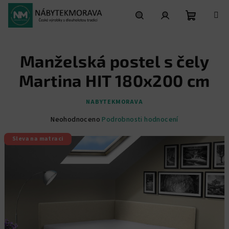
Přejít
na
obsah
Nákupní
Hledat
Přihlášení
Manželská postel s čely
košík
Martina HIT 180x200 cm
NABYTEKMORAVA
Průměrné
Neohodnoceno
Podrobnosti hodnocení
hodnocení
Sleva na matraci
produktu
je
0,0
z
5
hvězdiček.