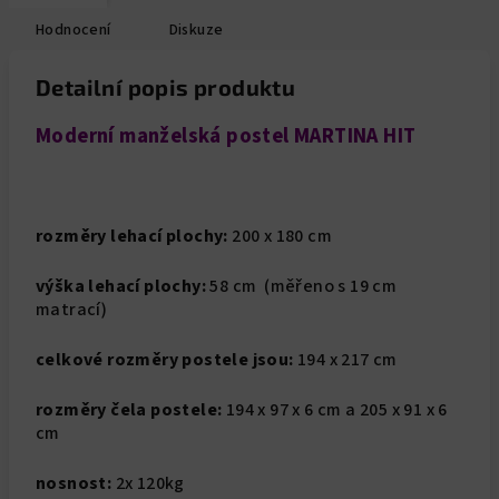
Hodnocení
Diskuze
Detailní popis produktu
Moderní manželská postel MARTINA HIT
rozměry lehací plochy:
200 x 180 cm
výška lehací plochy:
58 cm (měřeno s 19 cm
matrací)
celkové rozměry postele jsou:
194 x 217 cm
rozměry čela postele:
194 x 97 x 6 cm a 205 x 91 x 6
cm
nosnost:
2x 120kg