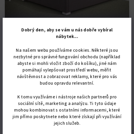
KÓD:
7469/S U2
Dobrý den, aby se vám u nás dobře vybíral
Luxusní postel Fanny HIT 180x200 cm
nábytek...
od 11 133,88 Kč bez DPH
Na našem webu používáme cookies. Některé jsou
13 472 Kč
od
nezbytné pro správné fungování obchodu (například
Skladem
abyste si mohli vložit zboží do košíku), jiné nám
pomáhají vylepšovat prostředí webu, měřit
návštěvnost a zobrazovat reklamy, které pro vás
budou opravdu relevantní.
Detail
K tomu využíváme i nástroje našich partnerů pro
ZAKUPTE MATRACI K POSTELI ZA ZVÝHODNĚNOU CENU! Moderní
sociální sítě, marketing a analýzu. Ti tyto údaje
postel s úložným prostorem v rozměru 180x200 cm. S vysokou
mohou kombinovat s ostatními informacemi, které
lehací plochou. Dovoz až domů zdarma.
jim přímo poskytnete nebo které získají při využívání
jejich služeb.