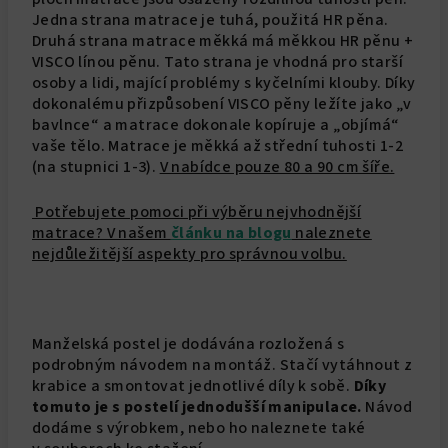
Jedna strana matrace je tuhá, použitá HR pěna.
Druhá strana matrace měkká má měkkou HR pěnu +
VISCO línou pěnu. Tato strana je vhodná pro starší
osoby a lidi, mající problémy s kyčelními klouby. Díky
dokonalému přizpůsobení VISCO pěny ležíte jako „v
bavlnce“ a matrace dokonale kopíruje a „objímá“
vaše tělo. Matrace je měkká až střední tuhosti 1-2
(na stupnici 1-3).
V nabídce pouze 80 a 90 cm šíře.
Potřebujete pomoci při výběru nejvhodnější
matrace? V našem
článku na blogu
naleznete
nejdůležitější aspekty pro správnou volbu.
Manželská postel je dodávána rozložená s
podrobným návodem na montáž. Stačí vytáhnout z
krabice a smontovat jednotlivé díly k sobě.
Díky
tomuto je s postelí jednodušší manipulace.
Návod
dodáme s výrobkem, nebo ho naleznete také