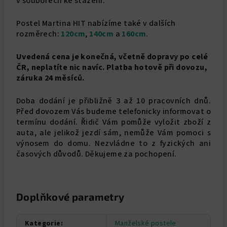
v souborech ke stažení.
Postel Martina HIT nabízíme také v dalších
rozměrech:
120cm
,
140cm
a
160cm
.
Uvedená cena je konečná, včetně dopravy po celé
ČR, neplatíte nic navíc. Platba hotově při dovozu,
záruka 24 měsíců.
Doba dodání je přibližně 3 až 10 pracovních dnů.
Před dovozem Vás budeme telefonicky informovat o
termínu dodání. Řidič Vám pomůže vyložit zboží z
auta, ale jelikož jezdí sám, nemůže Vám pomoci s
výnosem do domu. Nezvládne to z fyzických ani
časových důvodů. Děkujeme za pochopení.
Doplňkové parametry
Kategorie
:
Manželské postele