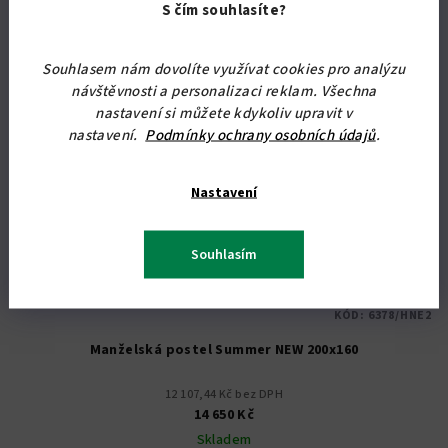
Akce
S čím souhlasíte?
Doprava zdarma
Souhlasem nám dovolíte využívat cookies pro analýzu
návštěvnosti a personalizaci reklam. Všechna
nastavení si můžete kdykoliv upravit v
nastavení.
Podmínky ochrany osobních údajů
.
Nastavení
Souhlasím
KÓD:
6378/HNE2
Manželská postel Summer NEW 200x160
12 107,44 Kč bez DPH
14 650 Kč
Skladem