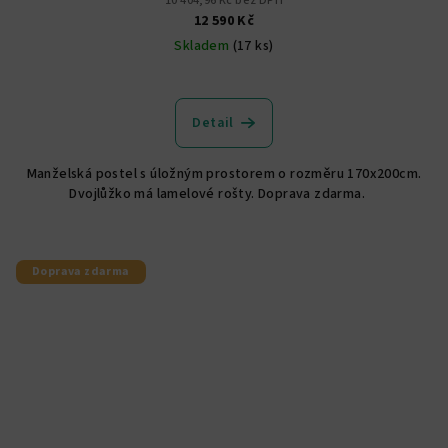
10 404,96 Kč bez DPH
12 590 Kč
Skladem
(17 ks)
Průměrné
hodnocení
produktu
Detail
je
5,0
Manželská postel s úložným prostorem o rozměru 170x200cm.
z
Dvojlůžko má lamelové rošty. Doprava zdarma.
5
hvězdiček.
Doprava zdarma