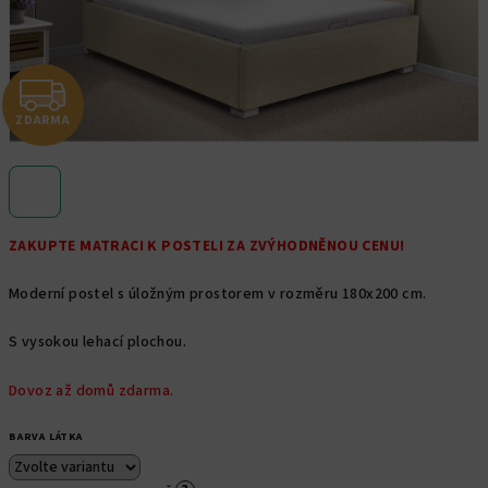
Z
ZDARMA
D
A
R
ZAKUPTE MATRACI K POSTELI ZA ZVÝHODNĚNOU CENU!
M
Moderní postel s úložným prostorem v rozměru 180x200 cm.
A
S vysokou lehací plochou.
Dovoz až domů zdarma.
BARVA LÁTKA