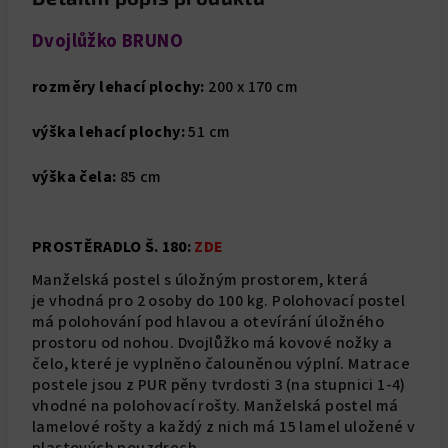
Dvojlůžko BRUNO
rozměry lehací plochy:
200 x 170 cm
výška lehací plochy:
51 cm
výška čela:
85 cm
PROSTĚRADLO Š. 180:
ZDE
Manželská postel s úložným prostorem, která
je vhodná pro 2 osoby do 100 kg. Polohovací postel
má polohování pod hlavou a otevírání úložného
prostoru od nohou. Dvojlůžko má kovové nožky a
čelo, které je vyplněno čalouněnou výplní. Matrace
postele jsou z PUR pěny tvrdosti 3 (na stupnici 1-4)
vhodné na polohovací rošty. Manželská postel má
lamelové rošty a každý z nich má 15 lamel uložené v