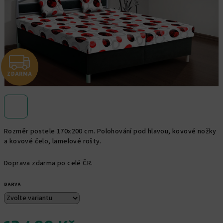
Z
ZDARMA
D
A
R
Rozměr postele 170x200 cm. Polohování pod hlavou, kovové nožky
M
a kovové čelo, lamelové rošty.
A
Doprava zdarma po celé ČR.
BARVA