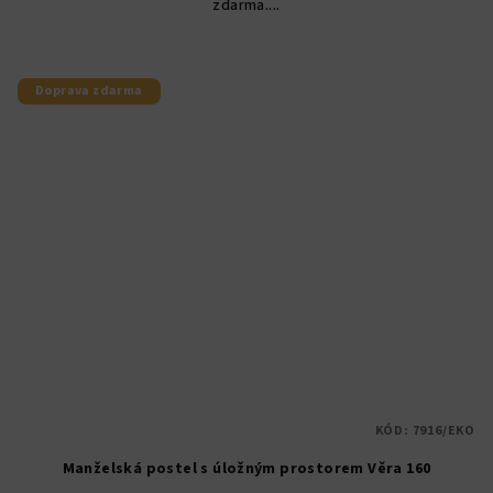
zdarma....
Doprava zdarma
KÓD:
7916/EKO
Manželská postel s úložným prostorem Věra 160