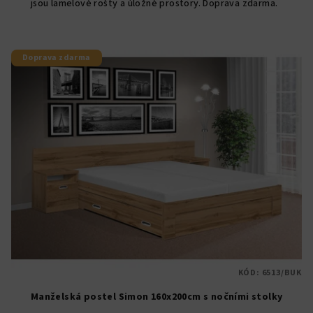
jsou lamelové rošty a úložné prostory. Doprava zdarma.
5
hvězdiček.
Doprava zdarma
KÓD:
6513/BUK
Manželská postel Simon 160x200cm s nočními stolky