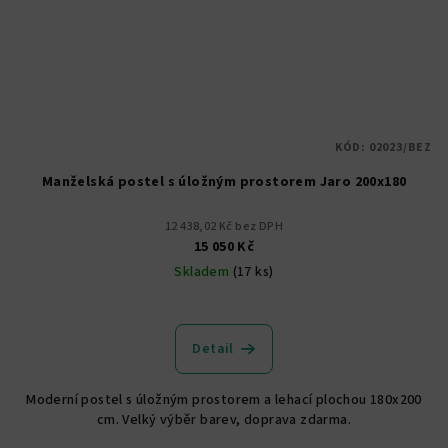
KÓD:
02023/BEZ
Manželská postel s úložným prostorem Jaro 200x180
12 438,02 Kč bez DPH
15 050 Kč
Skladem
(17 ks)
Průměrné
hodnocení
produktu
Detail
je
5,0
Moderní postel s úložným prostorem a lehací plochou 180x200
z
cm. Velký výběr barev, doprava zdarma.
5
hvězdiček.