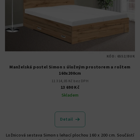
KÓD:
6552/BUK
Manželská postel Simon s úložným prostorem a roštem
160x200cm
11 314,05 Kč bez DPH
13 690 Kč
Skladem
Průměrné
hodnocení
produktu
Detail
je
5,0
Ložnicová sestava Simon s lehací plochou 160 x 200 cm. Součástí
z