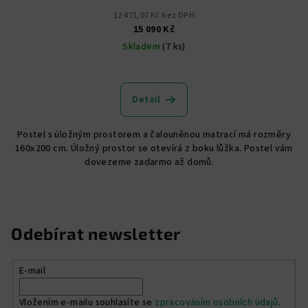
12 471,07 Kč bez DPH
15 090 Kč
Skladem
(7 ks)
Průměrné
hodnocení
produktu
Detail
je
5,0
Postel s úložným prostorem a čalouněnou matrací má rozměry
z
160x200 cm. Úložný prostor se otevírá z boku lůžka. Postel vám
5
dovezeme zadarmo až domů.
hvězdiček.
Odebírat newsletter
E-mail
Vložením e-mailu souhlasíte se
zpracováním osobních údajů
.