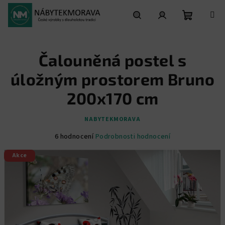
Přejít
na
obsah
Nákupní
Hledat
Přihlášení
Čalouněná postel s
košík
úložným prostorem Bruno
200x170 cm
NABYTEKMORAVA
Průměrné
6 hodnocení
Podrobnosti hodnocení
hodnocení
Akce
produktu
je
4,3
z
5
hvězdiček.