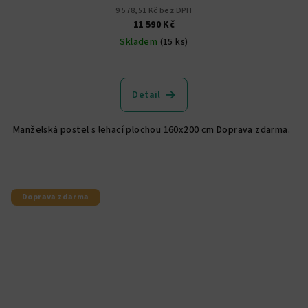
9 578,51 Kč bez DPH
11 590 Kč
Skladem
(15 ks)
Průměrné
hodnocení
produktu
Detail
je
5,0
Manželská postel s lehací plochou 160x200 cm Doprava zdarma.
z
5
hvězdiček.
Doprava zdarma