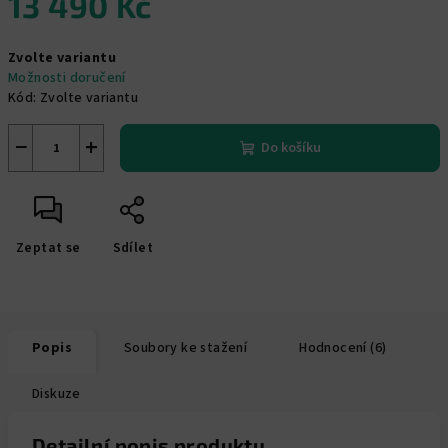
13 490 Kč
Měrná
Zvolte variantu
cena:
Možnosti doručení
Kód:
Zvolte variantu
−
+
Do košíku
Zeptat se
Sdílet
Popis
Soubory ke stažení
Hodnocení (6)
Diskuze
Detailní popis produktu