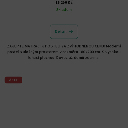
16 250 Kč
Skladem
Detail
ZAKUPTE MATRACI K POSTELI ZA ZVÝHODNĚNOU CENU! Moderní
postel s úložným prostorem v rozměru 180x200 cm. S vysokou
lehací plochou. Dovoz až domů zdarma.
Akce