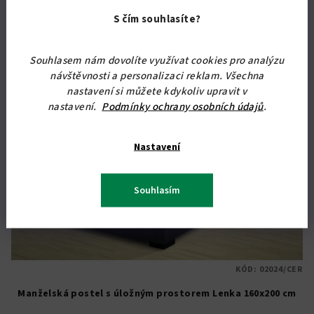
S čím souhlasíte?
Doprava zdarma
Souhlasem nám dovolíte využívat cookies pro analýzu
návštěvnosti a personalizaci reklam. Všechna
nastavení si můžete kdykoliv upravit v
nastavení.
Podmínky ochrany osobních údajů
.
Nastavení
Souhlasím
KÓD:
02024/CER
Manželská postel s úložným prostorem Lenka 160x200 cm