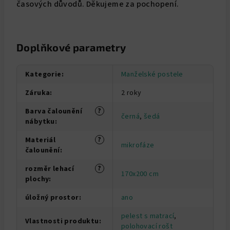
časových důvodů. Děkujeme za pochopení.
Doplňkové parametry
Kategorie
:
Manželské postele
Záruka
:
2 roky
?
Barva čalounění
černá
,
šedá
nábytku
:
?
Materiál
mikrofáze
čalounění
:
?
rozměr lehací
170x200 cm
plochy
:
úložný prostor
:
ano
pelest s matrací
,
Vlastnosti produktu
:
polohovací rošt