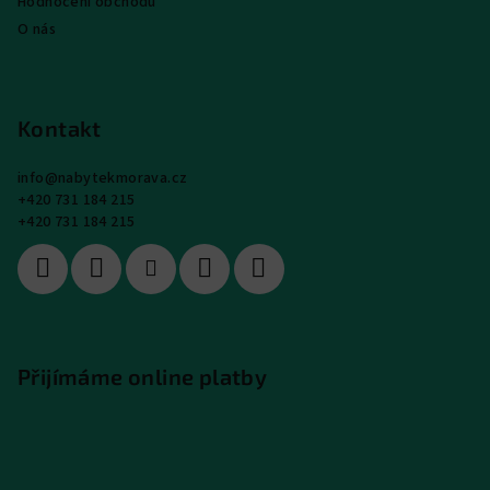
Hodnocení obchodu
O nás
Kontakt
info
@
nabytekmorava.cz
+420 731 184 215
+420 731 184 215
Přijímáme online platby