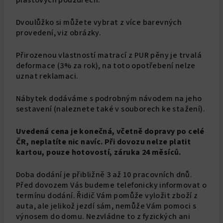
plastových pouzdrech.
Dvoulůžko si můžete vybrat z více barevných
provedení, viz obrázky.
Přirozenou vlastností matrací z PUR pěny je trvalá
deformace (3% za rok), na toto opotřebení nelze
uznat reklamaci.
Nábytek dodáváme s podrobným návodem na jeho
sestavení (naleznete také v souborech ke stažení).
Uvedená cena je konečná, včetně dopravy po celé
ČR, neplatíte nic navíc. Při dovozu nelze platit
kartou, pouze hotovostí, záruka 24 měsíců.
Doba dodání je přibližně 3 až 10 pracovních dnů.
Před dovozem Vás budeme telefonicky informovat o
termínu dodání. Řidič Vám pomůže vyložit zboží z
auta, ale jelikož jezdí sám, nemůže Vám pomoci s
výnosem do domu. Nezvládne to z fyzických ani