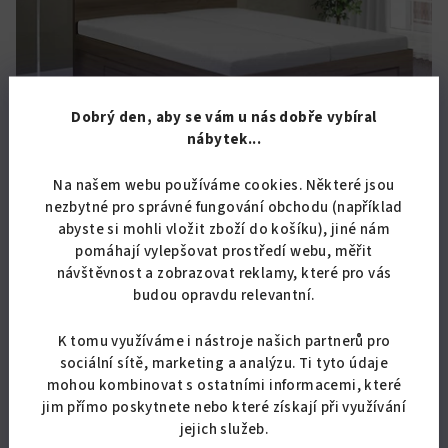
Dobrý den, aby se vám u nás dobře vybíral
nábytek...
KÓD:
6555/BUK
Na našem webu používáme cookies. Některé jsou
nezbytné pro správné fungování obchodu (například
Manželská postel Simon s úložným prostorem a roštem
abyste si mohli vložit zboží do košíku), jiné nám
180x200cm
pomáhají vylepšovat prostředí webu, měřit
11 859,50 Kč bez DPH
návštěvnost a zobrazovat reklamy, které pro vás
14 350 Kč
budou opravdu relevantní.
Skladem
(10 ks)
K tomu využíváme i nástroje našich partnerů pro
sociální sítě, marketing a analýzu. Ti tyto údaje
Detail
mohou kombinovat s ostatními informacemi, které
jim přímo poskytnete nebo které získají při využívání
Ložnicová sestava Simon s lehací plochou 180 x 200 cm. Součástí
jejich služeb.
jsou lamelové rošty a úložné prostory. Doprava zdarma.