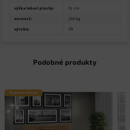
výška lehací plochy
:
51 cm
nosnost
:
200 kg
výroba
:
ČR
Podobné produkty
Doprava zdarma