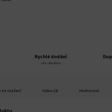
Sdílet
Rychlé dodání
Dop
vše skladem
 ke stažení
Videa (3)
Hodnocení
duktu