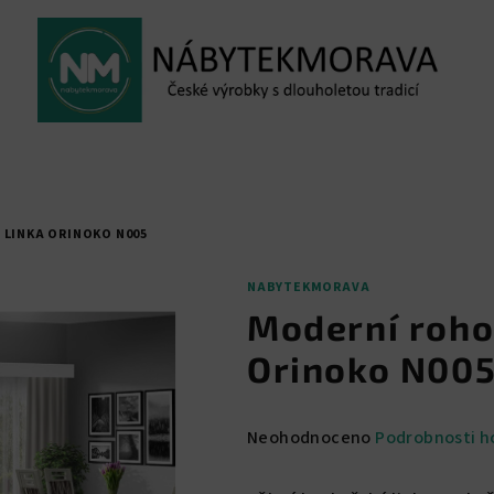
LINKA ORINOKO N005
NABYTEKMORAVA
Moderní roho
Orinoko N00
Průměrné
Neohodnoceno
Podrobnosti h
hodnocení
produktu