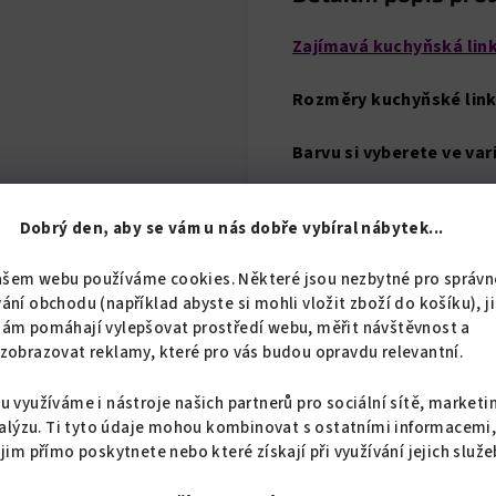
Zajímavá kuchyňská li
Rozměry kuchyňské link
Barvu si vyberete ve va
Jednotlivé skříňky kuchyň
Dobrý den, aby se vám u nás dobře vybíral nábytek...
Spodní skříňky jsou na s
ašem webu používáme cookies. Některé jsou nezbytné pro správn
sokl. U šuplíkové skříňky
ání obchodu (například abyste si mohli vložit zboží do košíku), j
nám pomáhají vylepšovat prostředí webu, měřit návštěvnost a
Horní skříňky kuchyňské 
zobrazovat reklamy, které pro vás budou opravdu relevantní.
dvířek s tlumením dovřen
(nabídka v katalogu) mají
u využíváme i nástroje našich partnerů pro sociální sítě, marketi
kování je součástí dodáv
alýzu. Ti tyto údaje mohou kombinovat s ostatními informacemi
 jim přímo poskytnete nebo které získají při využívání jejich služe