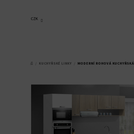
Přejít
na
obsah
CZK
/
KUCHYŇSKÉ LINKY
/
MODERNÍ ROHOVÁ KUCHYŇSKÁ 
DOMŮ