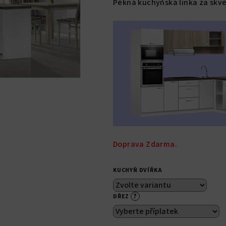
Pěkná kuchyňská linka za skvě
je
0,0
z
5
hvězdiček.
Doprava Zdarma.
KUCHYŇ DVÍŘKA
?
DŘEZ