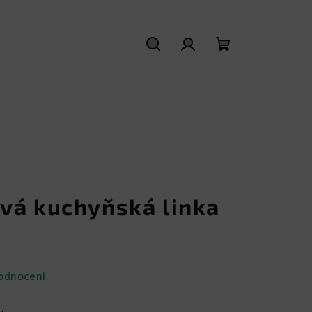
Hledat
Přihlášení
Nákupní
košík
vá kuchyňská linka
5
odnocení