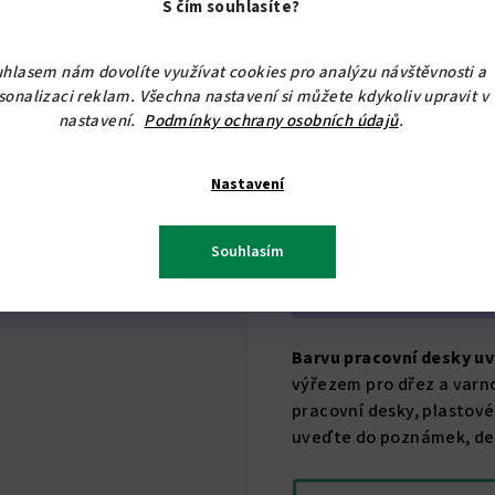
S čím souhlasíte?
hlasem nám dovolíte využívat cookies pro analýzu návštěvnosti a
sonalizaci reklam. Všechna nastavení si můžete kdykoliv upravit v
nastavení.
Podmínky ochrany osobních údajů
.
Nastavení
Souhlasím
Barvu pracovní desky u
výřezem pro dřez a varno
pracovní desky, plastové
uveďte do poznámek, de