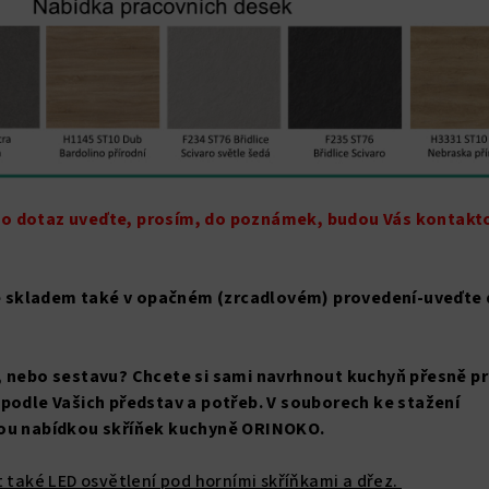
o dotaz uveďte, prosím, do poznámek, budou Vás kontakt
 skladem také v opačném (zrcadlovém) provedení-uveďte 
, nebo sestavu? Chcete si sami navrhnout kuchyň přesně p
 podle Vašich představ a potřeb. V souborech ke stažení
lou nabídkou skříňek kuchyně ORINOKO.
t také LED osvětlení pod horními skříňkami a dřez.