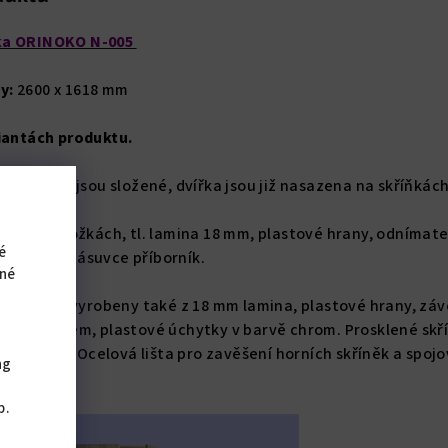
nka ORINOKO N-005
y:
2600 x 1618 mm
riantách produktu.
ské linky jsou složené, dvířka jsou již nasazena na skříňkách
tavěcích nožkách, tl. lamina 18 mm, plastové hrany, odnímat
é
 je v horní zásuvce příborník.
iné
linky jsou vyrobeny také z 18 mm lamina, plastové hrany, zá
í a dotahem, plastové úchytky v barvě chrom. Prosklené skř
 čiré sklo. Ocelová lišta pro zavěšení horních skříněk a spojo
ng
ky.
,
b.