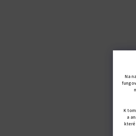
Na n
fungov
K tom
a an
které