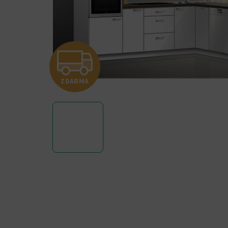
Z
ZDARMA
D
A
R
M