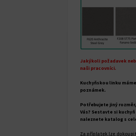
Jakýkoli požadavek neb
naši pracovníci.
Kuchyňskou linku máme
poznámek.
Potřebujete jiný rozměr
Vás? Sestavte si kuchyň
naleznete katalog s ce
Za příplatek lze dokoupi