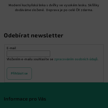
Moderní kuchyňská linka s dvířky ve vysokém lesku. Skříňky
dodáváme složené. Doprava je po celé ČR zdarma.
Odebírat newsletter
E-mail
Vložením e-mailu souhlasíte se
zpracováním osobních údajů
.
Přihlásit se
Z
á
p
Informace pro Vás
a