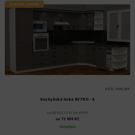
Doprava zdarma
KÓD:
4991/NE
Kuchyňská linka RETRO - A
od 60 322,31 Kč bez DPH
72 990 Kč
od
Skladem