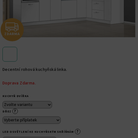
Z
ZDARMA
D
A
R
Decentní rohová kuchyňská linka.
M
Doprava Zdarma.
A
KUCHYŇ DVÍŘKA
?
DŘEZ
?
LED OSVĚTLENÍ KE KUCHYŇSKÝM SKŘÍŇKÁM