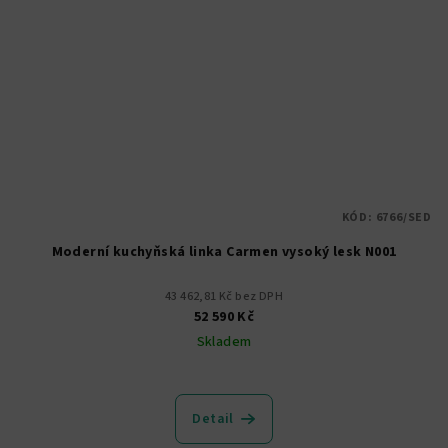
KÓD:
6766/SED
Moderní kuchyňská linka Carmen vysoký lesk N001
43 462,81 Kč bez DPH
52 590 Kč
Skladem
Detail