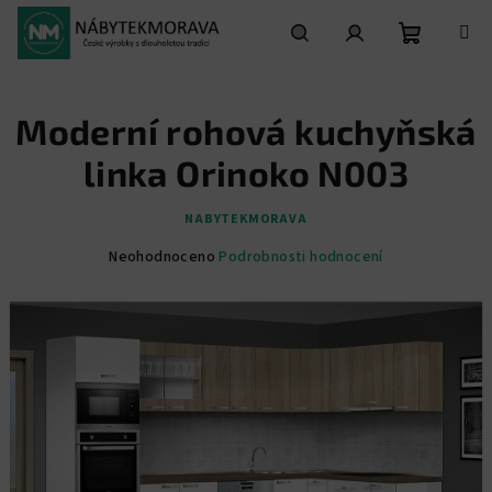
Přejít
na
obsah
Nákupní
Hledat
Přihlášení
Moderní rohová kuchyňská
košík
linka Orinoko N003
NABYTEKMORAVA
Průměrné
Neohodnoceno
Podrobnosti hodnocení
hodnocení
produktu
je
0,0
z
5
hvězdiček.