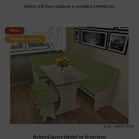
5,0
Jídelní stůl bez rozkladu o rozměru 140x80 cm.
z
5
hvězdiček.
Akce
Doprava zdarma
KÓD:
06002/BUK
Rohová lavice jídelní se štokrlemi