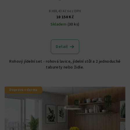
8 388,43 Kč bez DPH
10 150 Kč
Skladem
(30 ks)
Průměrné
hodnocení
produktu
Detail
je
5,0
Rohový jídelní set - rohová lavice, jídelní stůl a 2 jednoduché
z
taburety nebo židle.
5
hvězdiček.
Doprava zdarma