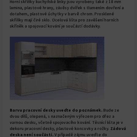
Horní skříňky kuchyňské linky jsou vyrobeny také z 18 mm
lamina, plastové hrany, závěsy dvířek s tlumením dovření a
dotahem, plastové úchytky v barvě chrom. Prosklené
skříňky mají čiré sklo. Ocelová lišta pro zavěšení horních
skříněk a spojovací kování je součástí dodávky.
Barvu pracovní desky uveďte do poznámek.
Bude ze
dvou dílů, olepená, s naznačeným výřezem pro dřez a
varnou desku, včetně spojovacího kování. Těsnící lišta je v
dekoru pracovní desky, plastové koncovky a rožky.
Zádová
deska není součástí.
V případě zájmu uveďte do