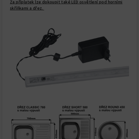
Za příplatek lze dokoupit také LED osvětlení pod horními
skříňkami a dřez.