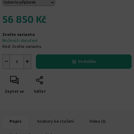
56 850 Kč
Měrná
Zvolte variantu
cena:
Možnosti doručení
Kód:
Zvolte variantu
−
+
Do košíku
Zeptat se
Sdílet
Popis
Soubory ke stažení
Videa (3)