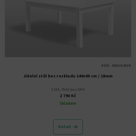
KÓD:
06014/BUK
Jídelní stůl bez rozkladu 140x80 cm / 18mm
2 305,79 Kč bez DPH
2 790 Kč
Skladem
Průměrné
hodnocení
produktu
Detail
je