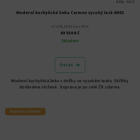
KÓD:
9177
Moderní kuchyňská linka Carmen vysoký lesk N002
57 479,34 Kč bez DPH
69 550 Kč
Skladem
Průměrné
hodnocení
produktu
Detail
je
5,0
Moderní kuchyňská linka s dvířky ve vysokém lesku. Skříňky
z
dodáváme složené. Doprava je po celé ČR zdarma.
5
hvězdiček.
Doprava zdarma