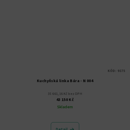
KÓD:
9175
Kuchyňská linka Bára - N 004
35 661,16 Kč bez DPH
43 150 Kč
Skladem
Detail