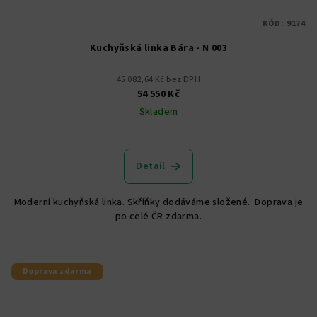
KÓD:
9174
Kuchyňská linka Bára - N 003
45 082,64 Kč bez DPH
54 550 Kč
Skladem
Detail
Moderní kuchyňská linka. Skříňky dodáváme složené. Doprava je
po celé ČR zdarma.
Doprava zdarma