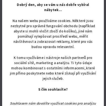
variantách a s dopravou zdarma.
hvězdiček.
Dobrý den, aby se vám u nás dobře vybíral
nábytek...
Na našem webu používáme cookies. Některé jsou
nezbytné pro správné fungování obchodu (například
Podobné produkty
abyste si mohli vložit zboží do košíku), jiné nám
pomáhají vylepšovat prostředí webu, měřit
návštěvnost a zobrazovat reklamy, které pro vás
budou opravdu relevantní.
Akce
K tomu využíváme i nástroje našich partnerů pro
Doprava zdarma
sociální sítě, marketing a analýzu. Ti tyto údaje
mohou kombinovat s ostatními informacemi, které
jim přímo poskytnete nebo které získají při využívání
jejich služeb.
S čím souhlasíte?
Souhlasem nám dovolíte využívat cookies pro analýzu