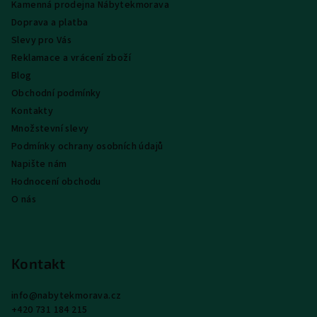
Kamenná prodejna Nábytekmorava
t
Doprava a platba
í
Slevy pro Vás
Reklamace a vrácení zboží
Blog
Obchodní podmínky
Kontakty
Množstevní slevy
Podmínky ochrany osobních údajů
Napište nám
Hodnocení obchodu
O nás
Kontakt
info
@
nabytekmorava.cz
+420 731 184 215