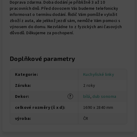
Doprava zdarma. Doba dodání je přibližně 3 až 10
pracovních dnů. Před dovozem Vás budeme telefonicky
informovat o termínu dodání. Řidič Vám pomůže vyložit
zboží z auta, ale jelikož jezdí sám, nemůže Vám pomoci s
výnosem do domu. Nezvládne to z fyzických ani časových
důvodů. Děkujeme za pochopení.
Doplňkové parametry
Kategorie
:
Kuchyňské linky
Záruka
:
2 roky
?
Dekor
:
bílá
,
dub sonoma
celkové rozměry (š x d)
:
1690 x 2840 mm
výroba
:
ČR