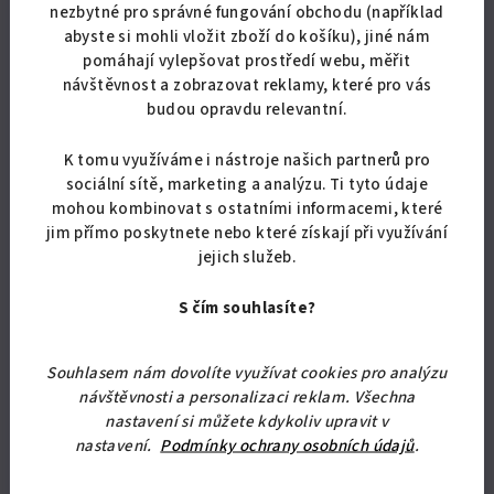
nezbytné pro správné fungování obchodu (například
Akce
abyste si mohli vložit zboží do košíku), jiné nám
pomáhají vylepšovat prostředí webu, měřit
Doprava zdarma
návštěvnost a zobrazovat reklamy, které pro vás
budou opravdu relevantní.
K tomu využíváme i nástroje našich partnerů pro
sociální sítě, marketing a analýzu. Ti tyto údaje
mohou kombinovat s ostatními informacemi, které
jim přímo poskytnete nebo které získají při využívání
jejich služeb.
S čím souhlasíte?
KÓD:
4817/BUK
Souhlasem nám dovolíte využívat cookies pro analýzu
návštěvnosti a personalizaci reklam. Všechna
Kuchyňská linka BOSTON
nastavení si můžete kdykoliv upravit v
nastavení.
Podmínky ochrany osobních údajů
.
31 859,50 Kč bez DPH
38 550 Kč