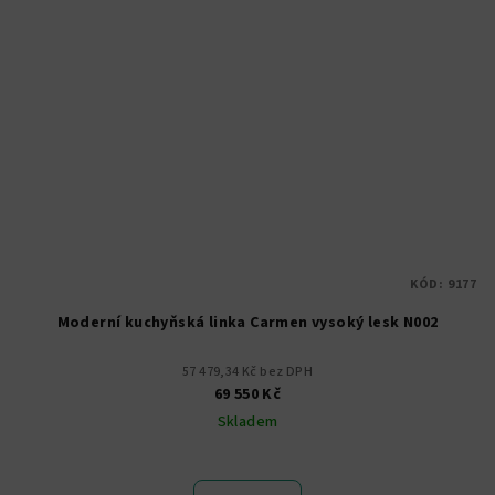
KÓD:
9177
Moderní kuchyňská linka Carmen vysoký lesk N002
57 479,34 Kč bez DPH
69 550 Kč
Skladem
Průměrné
hodnocení