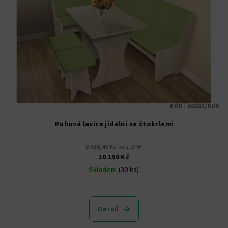
KÓD:
06002/BUK
Rohová lavice jídelní se štokrlemi
8 388,43 Kč bez DPH
10 150 Kč
Skladem
(30 ks)
Průměrné
hodnocení
produktu
Detail
je
5,0