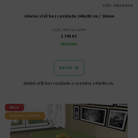
KÓD:
06014/BUK
Jídelní stůl bez rozkladu 140x80 cm / 18mm
2 305,79 Kč bez DPH
2 790 Kč
Skladem
Průměrné
hodnocení
produktu
Detail
je
5,0
Jídelní stůl bez rozkladu o rozměru 140x80 cm.
z
5
hvězdiček.
Akce
Doprava zdarma