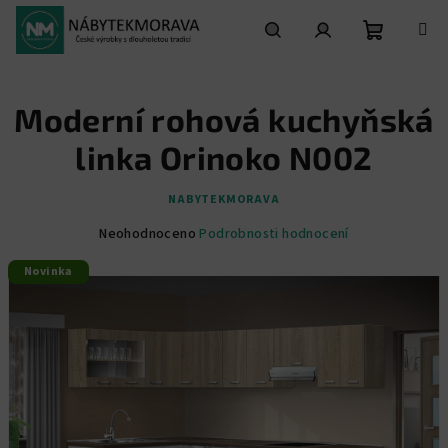
Přejít
na
obsah
Nákupní
Hledat
Přihlášení
Moderní rohová kuchyňská
košík
linka Orinoko N002
NABYTEKMORAVA
Průměrné
Neohodnoceno
Podrobnosti hodnocení
hodnocení
Novinka
produktu
je
0,0
z
5
hvězdiček.