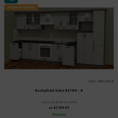
Tip
Doprava zdarma
KÓD:
4997/NE/B
Kuchyňská linka RETRO - B
od 51 528,93 Kč bez DPH
62 350 Kč
od
Skladem