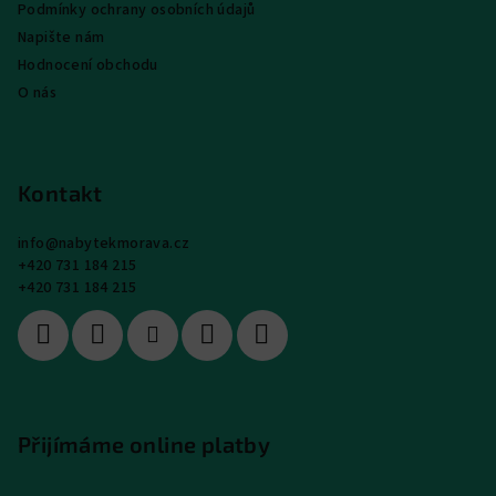
Podmínky ochrany osobních údajů
Napište nám
Hodnocení obchodu
O nás
Kontakt
info
@
nabytekmorava.cz
+420 731 184 215
+420 731 184 215
Přijímáme online platby