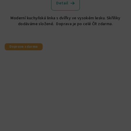
produktu
Detail
je
5,0
Moderní kuchyňská linka s dvířky ve vysokém lesku. Skříňky
z
dodáváme složené. Doprava je po celé ČR zdarma.
5
hvězdiček.
Doprava zdarma