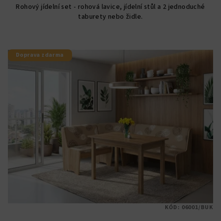
Rohový jídelní set - rohová lavice, jídelní stůl a 2 jednoduché
z
taburety nebo židle.
5
hvězdiček.
Doprava zdarma
KÓD:
06001/BUK