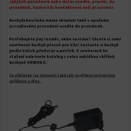
Jakýkoli požadavek nebo dotaz uveďte, prosím, do
poznámek, budou Vás kontaktovat naši pracovníci.
Kuchyňskou linku máme skladem také v opačném
(zrcadlovém) provedení-uveďte do poznámek.
Potřebujete jiný rozměr, nebo sestavu? Chcete si sami
navrhnout kuchyň přesně pro Vás? Sestavte si kuchyň
podle Vašich představ a potřeb. V souborech ke
stažení naleznete katalog s celou nabídkou skříňek
kuchyně ORINOKO.
Za příplatek lze dokoupit také LED osvětlení pod horními
skříňkami a dřez.