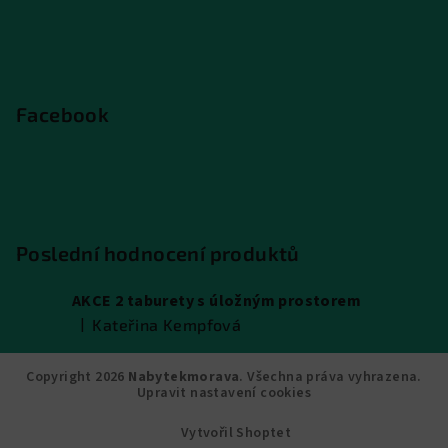
Facebook
Poslední hodnocení produktů
AKCE 2 taburety s úložným prostorem
|
Kateřina Kempfová
Hodnocení produktu je 5 z 5 hvězdiček.
Copyright 2026
Nabytekmorava
. Všechna práva vyhrazena.
Upravit nastavení cookies
Vytvořil Shoptet