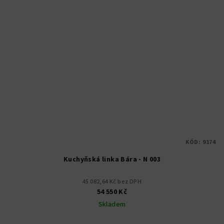
KÓD:
9174
Kuchyňská linka Bára - N 003
45 082,64 Kč bez DPH
54 550 Kč
Skladem