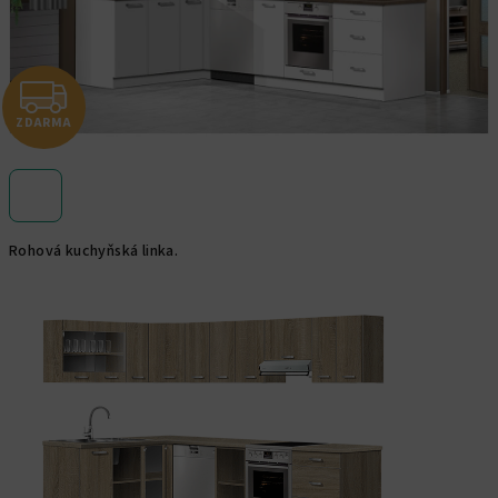
Z
ZDARMA
D
A
R
Rohová kuchyňská linka.
M
A