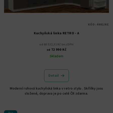
KÓD:
4991/NE
Kuchyňská linka RETRO - A
od 60 322,31 Kč bez DPH
72 990 Kč
od
Skladem
Detail
Moderní rohová kuchyňská linka v retro stylu . Skříňky jsou
složené, doprava je po celé ČR zdarma.