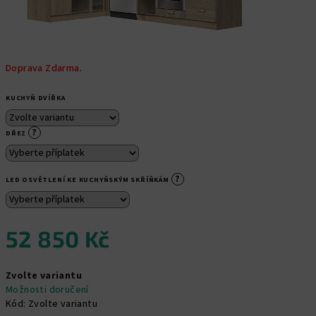
Doprava Zdarma.
KUCHYŇ DVÍŘKA
?
DŘEZ
?
LED OSVĚTLENÍ KE KUCHYŇSKÝM SKŘÍŇKÁM
52 850 Kč
Měrná
Zvolte variantu
cena:
Možnosti doručení
Kód:
Zvolte variantu