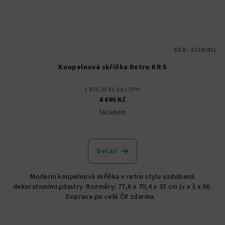
KÓD:
5129/BIL
Koupelnová skříňka Retro KR 5
3 876,03 Kč bez DPH
4 690 Kč
Skladem
Detail
Moderní koupelnová skříňka v retro stylu ozdobená
dekorativními pilastry. Rozměry: 77,6 x 70,4 x 35 cm (v x š x hl).
Doprava po celé ČR zdarma.