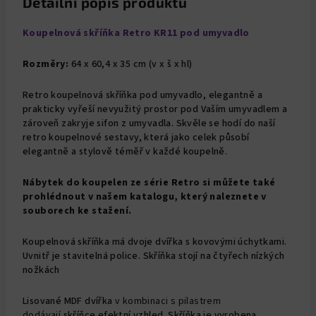
Detailní popis produktu
Koupelnová skříňka Retro KR11 pod umyvadlo
Rozměry:
64 x 60,4 x 35 cm (v x š x hl)
Retro koupelnová skříňka pod umyvadlo, elegantně a
prakticky vyřeší nevyužitý prostor pod Vaším umyvadlem a
zároveň zakryje sifon z umyvadla. Skvěle se hodí do naší
retro koupelnové sestavy, která jako celek působí
elegantně a stylově téměř v každé koupelně.
Nábytek do koupelen ze série Retro si můžete také
prohlédnout v našem katalogu, který naleznete v
souborech ke stažení.
Koupelnová skříňka má dvoje dvířka s kovovými úchytkami.
Uvnitř je stavitelná police. Skříňka stojí na čtyřech nízkých
nožkách
Lisované MDF dvířka
v kombinaci s pilastrem
dodávají
skříňce efektní vzhled. Skříňka je vyrobena