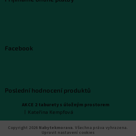
Facebook
Poslední hodnocení produktů
AKCE 2 taburety s úložným prostorem
|
Kateřina Kempfová
Hodnocení produktu je 5 z 5 hvězdiček.
Copyright 2026
Nabytekmorava
. Všechna práva vyhrazena.
Upravit nastavení cookies