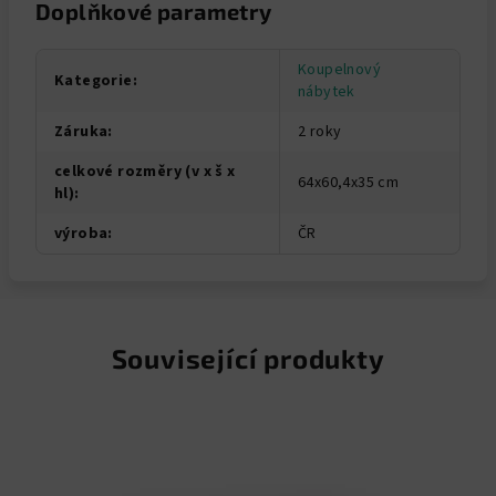
Doplňkové parametry
Koupelnový
Kategorie
:
nábytek
Záruka
:
2 roky
celkové rozměry (v x š x
64x60,4x35 cm
hl)
:
výroba
:
ČR
Související produkty