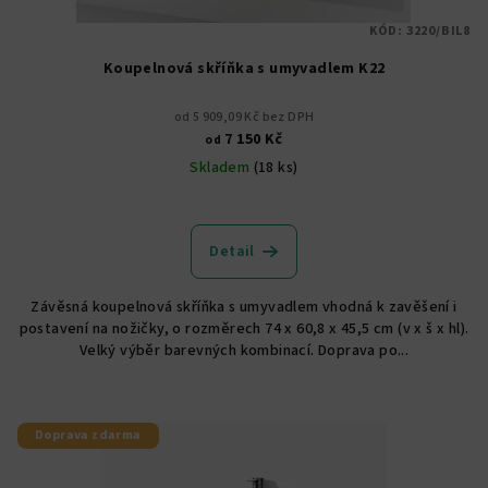
KÓD:
3220/BIL8
Koupelnová skříňka s umyvadlem K22
od 5 909,09 Kč bez DPH
7 150 Kč
od
Skladem
(18 ks)
Průměrné
hodnocení
produktu
Detail
je
5,0
Závěsná koupelnová skříňka s umyvadlem vhodná k zavěšení i
z
postavení na nožičky, o rozměrech 74 x 60,8 x 45,5 cm (v x š x hl).
5
Velký výběr barevných kombinací. Doprava po...
hvězdiček.
Doprava zdarma