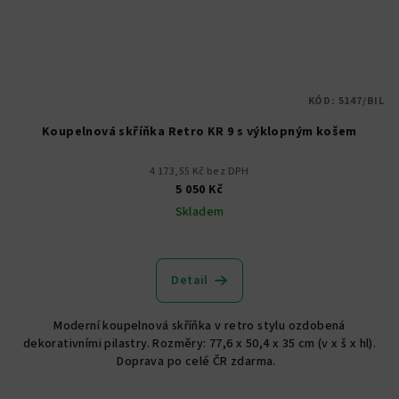
KÓD:
5147/BIL
Koupelnová skříňka Retro KR 9 s výklopným košem
4 173,55 Kč bez DPH
5 050 Kč
Skladem
Detail
Moderní koupelnová skříňka v retro stylu ozdobená
dekorativními pilastry. Rozměry: 77,6 x 50,4 x 35 cm (v x š x hl).
Doprava po celé ČR zdarma.