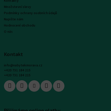
Kontakty
Množstevní slevy
Podmínky ochrany osobních údajů
Napište nám
Hodnocení obchodu
O nás
Kontakt
info
@
nabytekmorava.cz
+420 731 184 215
+420 731 184 215
Přijímáme online platby