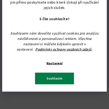
jim přímo poskytnete nebo které získají při využívání
jejich služeb.
Detail
S čím souhlasíte?
Moderní koupelnová skříňka v retro stylu ozdobená
Souhlasem nám dovolíte využívat cookies pro analýzu
dekorativními pilastry. Skříňku dodáváme s levým nebo pravým
návštěvnosti a personalizaci reklam. Všechna
otvíráním dvířek. Rozměry: 77,6 x 50,4 x 35 cm (v x...
nastavení si můžete kdykoliv upravit v
nastavení.
Podmínky ochrany osobních údajů
.
Nastavení
Souhlasím