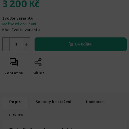
3 200 Kč
Měrná
Zvolte variantu
cena:
Možnosti doručení
Kód:
Zvolte variantu
−
+
Do košíku
Zeptat se
Sdílet
Popis
Soubory ke stažení
Hodnocení
Diskuze