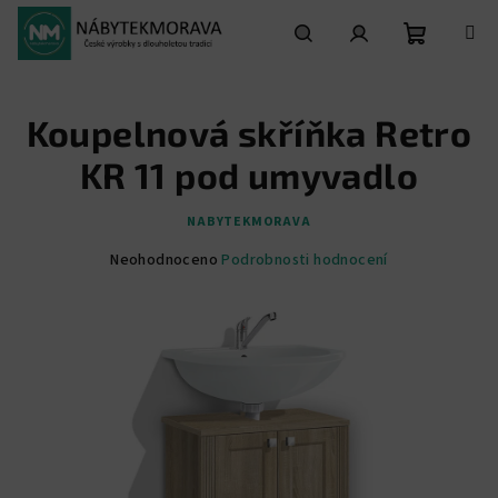
Přejít
na
obsah
Nákupní
Hledat
Přihlášení
Koupelnová skříňka Retro
košík
KR 11 pod umyvadlo
NABYTEKMORAVA
Průměrné
Neohodnoceno
Podrobnosti hodnocení
hodnocení
produktu
je
0,0
z
5
hvězdiček.