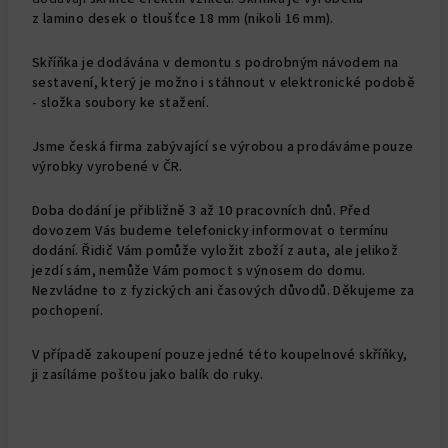
z lamino desek o tloušťce 18 mm (nikoli 16 mm).
Skříňka je dodávána v demontu s podrobným návodem na
sestavení, který je možno i stáhnout v elektronické podobě
- složka soubory ke stažení.
Jsme česká firma zabývající se výrobou a prodáváme pouze
výrobky vyrobené v ČR.
Doba dodání je přibližně 3 až 10 pracovních dnů. Před
dovozem Vás budeme telefonicky informovat o termínu
dodání. Řidič Vám pomůže vyložit zboží z auta, ale jelikož
jezdí sám, nemůže Vám pomoct s výnosem do domu.
Nezvládne to z fyzických ani časových důvodů. Děkujeme za
pochopení.
V případě zakoupení pouze jedné této koupelnové skříňky,
ji zasíláme poštou jako balík do ruky.