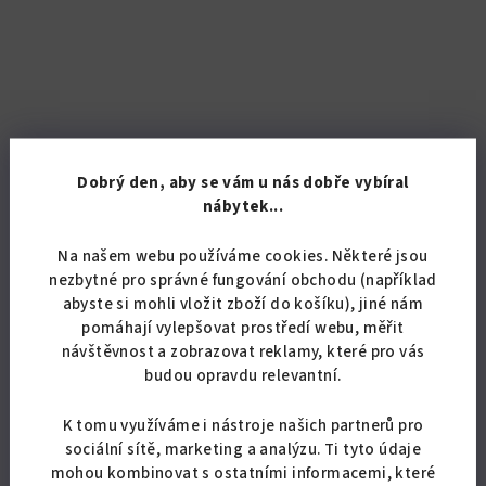
Dobrý den, aby se vám u nás dobře vybíral
nábytek...
Na našem webu používáme cookies. Některé jsou
nezbytné pro správné fungování obchodu (například
abyste si mohli vložit zboží do košíku), jiné nám
pomáhají vylepšovat prostředí webu, měřit
KÓD:
5135/BIL
návštěvnost a zobrazovat reklamy, které pro vás
budou opravdu relevantní.
Koupelnová skříňka Retro KR 6
K tomu využíváme i nástroje našich partnerů pro
3 016,53 Kč bez DPH
sociální sítě, marketing a analýzu. Ti tyto údaje
3 650 Kč
mohou kombinovat s ostatními informacemi, které
Skladem