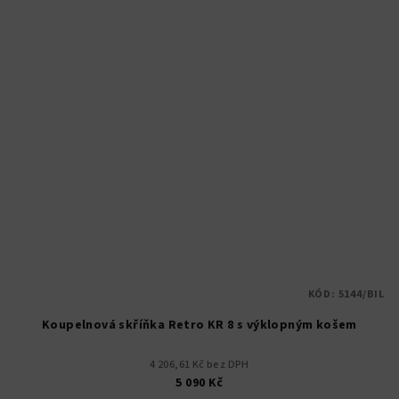
KÓD:
5144/BIL
Koupelnová skříňka Retro KR 8 s výklopným košem
4 206,61 Kč bez DPH
5 090 Kč