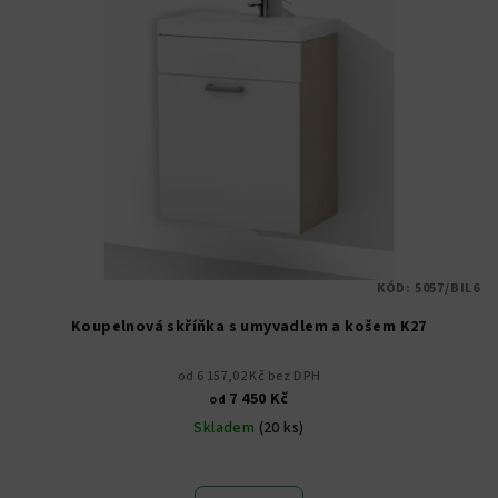
KÓD:
5057/BIL6
Koupelnová skříňka s umyvadlem a košem K27
od 6 157,02 Kč bez DPH
7 450 Kč
od
Skladem
(20 ks)