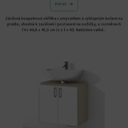
Detail
Závěsná koupelnová skříňka s umyvadlem a výklopným košem na
prádlo, vhodná k zavěšení i postavení na nožičky, o rozměrech
74 x 60,8 x 45,5 cm (v x š x hl). Nabízíme velké...