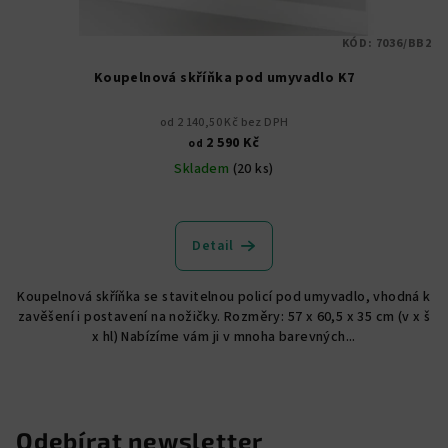
KÓD:
7036/BB2
Koupelnová skříňka pod umyvadlo K7
od 2 140,50 Kč bez DPH
2 590 Kč
od
Skladem
(20 ks)
Průměrné
hodnocení
produktu
Detail
je
4,7
Koupelnová skříňka se stavitelnou policí pod umyvadlo, vhodná k
z
zavěšení i postavení na nožičky. Rozměry: 57 x 60,5 x 35 cm (v x š
5
x hl) Nabízíme vám ji v mnoha barevných...
hvězdiček.
Odebírat newsletter