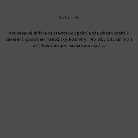
Průměrné
hodnocení
produktu
Detail
je
5,0
Koupelnová skříňka se stavitelnou policí a zásuvkou vhodná k
z
zavěšení i postavení na nožičky. Rozměry: 74 x 80,5 x 35 cm (v x š
5
x hl) Nabízíme ji v mnoha barevných...
hvězdiček.