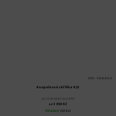
KÓD:
5024/BIL6
Koupelnová skříňka K23
od 2 520,66 Kč bez DPH
3 050 Kč
od
Skladem
(20 ks)