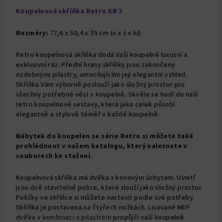
Koupelnová skříňka
Retro KR 3
Rozměry:
77,6 x 50,4 x 35 cm (v x š x hl)
Retro koupelnová skříňka dodá Vaší koupelně luxusní a
exklusivní ráz. Přední hrany skříňky jsou zakončeny
ozdobnými pilastry, umocňujícími její elegantní vzhled.
Skříňka Vám výborně poslouží jako úložný prostor pro
všechny potřebné věci v koupelně. Skvěle se hodí do naší
retro koupelnové sestavy, která jako celek působí
elegantně a stylově téměř v každé koupelně.
Nábytek do koupelen ze série Retro si můžete také
prohlédnout v našem katalogu, který naleznete v
souborech ke stažení.
Koupelnová skříňka má dvířka s kovovým úchytem. Uvnitř
jsou dvě stavitelné police, které slouží jako úložný prostor.
Poličky ve skříňce si můžete nastavit podle své potřeby.
Skříňka je postavena na čtyřech nožkách. Lisované MDF
dvířka
v kombinaci s pilastrem
propůjčí vaší koupelně