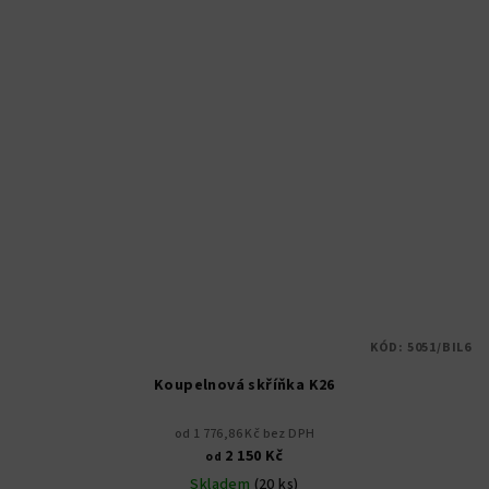
KÓD:
5051/BIL6
Koupelnová skříňka K26
od 1 776,86 Kč bez DPH
2 150 Kč
od
Skladem
(20 ks)