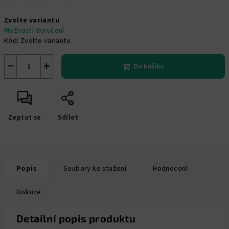
Měrná
Zvolte variantu
cena:
Možnosti doručení
Kód:
Zvolte variantu
−
+
Do košíku
Zeptat se
Sdílet
Popis
Soubory ke stažení
Hodnocení
Diskuze
Detailní popis produktu