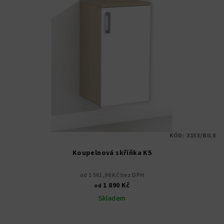
KÓD:
3153/BIL8
Koupelnová skříňka K5
od 1 561,98 Kč bez DPH
1 890 Kč
od
Skladem
Průměrné