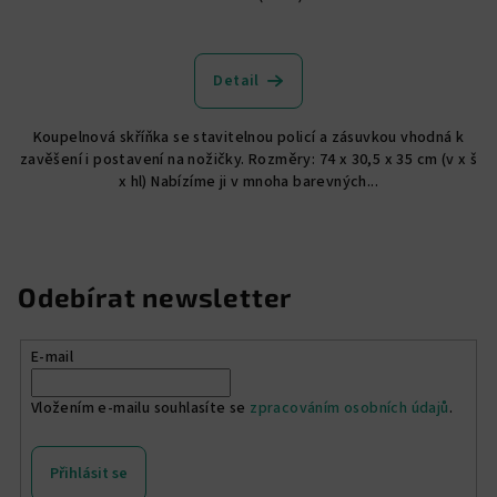
Průměrné
hodnocení
produktu
Detail
je
5,0
Koupelnová skříňka se stavitelnou policí a zásuvkou vhodná k
z
zavěšení i postavení na nožičky. Rozměry: 74 x 30,5 x 35 cm (v x š
5
x hl) Nabízíme ji v mnoha barevných...
hvězdiček.
Odebírat newsletter
E-mail
Vložením e-mailu souhlasíte se
zpracováním osobních údajů
.
Přihlásit se