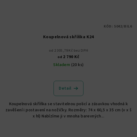
KÓD:
5042/BIL6
Koupelnová skříňka K24
od 2 305,79 Kč bez DPH
2 790 Kč
od
Skladem
(20 ks)
Průměrné
hodnocení
produktu
Detail
je
5,0
Koupelnová skříňka se stavitelnou policí a zásuvkou vhodná k
z
zavěšení i postavení na nožičky. Rozměry: 74 x 60,5 x 35 cm (v x š
5
x hl) Nabízíme ji v mnoha barevných...
hvězdiček.