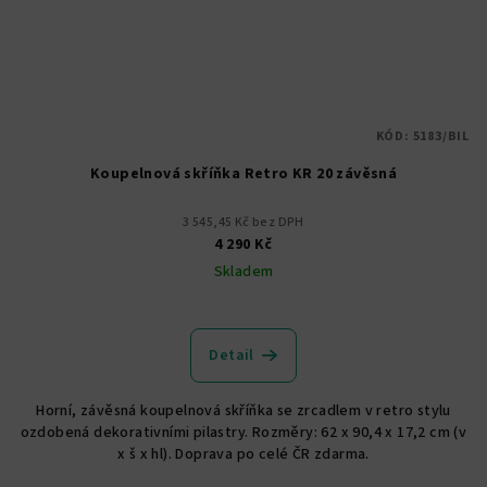
KÓD:
5183/BIL
Koupelnová skříňka Retro KR 20 závěsná
3 545,45 Kč bez DPH
4 290 Kč
Skladem
Detail
Horní, závěsná koupelnová skříňka se zrcadlem v retro stylu
ozdobená dekorativními pilastry. Rozměry: 62 x 90,4 x 17,2 cm (v
x š x hl). Doprava po celé ČR zdarma.