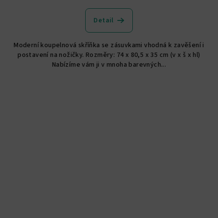
hodnocení
produktu
Detail
je
4,5
Moderní koupelnová skříňka se zásuvkami vhodná k zavěšení i
z
postavení na nožičky. Rozměry: 74 x 80,5 x 35 cm (v x š x hl)
5
Nabízíme vám ji v mnoha barevných...
hvězdiček.