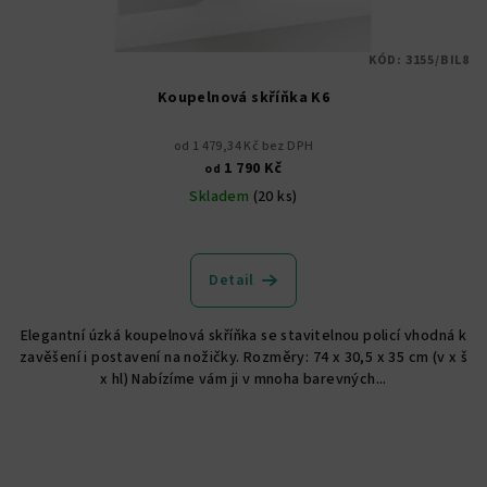
KÓD:
3155/BIL8
Koupelnová skříňka K6
od 1 479,34 Kč bez DPH
1 790 Kč
od
Skladem
(20 ks)
Průměrné
hodnocení
produktu
Detail
je
5,0
Elegantní úzká koupelnová skříňka se stavitelnou policí vhodná k
z
zavěšení i postavení na nožičky. Rozměry: 74 x 30,5 x 35 cm (v x š
5
x hl) Nabízíme vám ji v mnoha barevných...
hvězdiček.