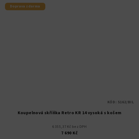
Doprava zdarma
KÓD:
5162/BIL
Koupelnová skříňka Retro KR 14 vysoká s košem
6 355,37 Kč bez DPH
7 690 Kč