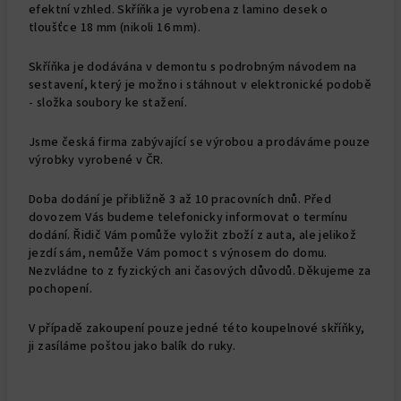
efektní vzhled. Skříňka je vyrobena z lamino desek o
tloušťce 18 mm (nikoli 16 mm).
Skříňka je dodávána v demontu s podrobným návodem na
sestavení, který je možno i stáhnout v elektronické podobě
- složka soubory ke stažení.
Jsme česká firma zabývající se výrobou a prodáváme pouze
výrobky vyrobené v ČR.
Doba dodání je přibližně 3 až 10 pracovních dnů. Před
dovozem Vás budeme telefonicky informovat o termínu
dodání. Řidič Vám pomůže vyložit zboží z auta, ale jelikož
jezdí sám, nemůže Vám pomoct s výnosem do domu.
Nezvládne to z fyzických ani časových důvodů. Děkujeme za
pochopení.
V případě zakoupení pouze jedné této koupelnové skříňky,
ji zasíláme poštou jako balík do ruky.