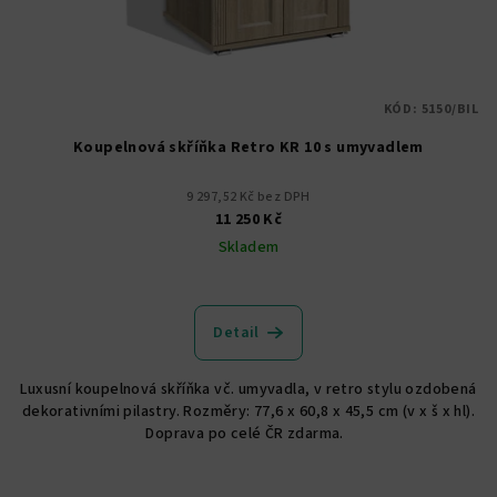
KÓD:
5150/BIL
Koupelnová skříňka Retro KR 10 s umyvadlem
9 297,52 Kč bez DPH
11 250 Kč
Skladem
Detail
Luxusní koupelnová skříňka vč. umyvadla, v retro stylu ozdobená
dekorativními pilastry. Rozměry: 77,6 x 60,8 x 45,5 cm (v x š x hl).
Doprava po celé ČR zdarma.