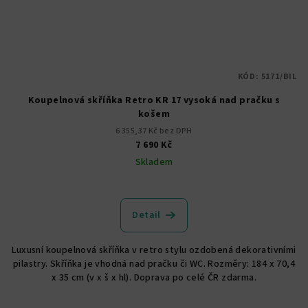
KÓD:
5171/BIL
Koupelnová skříňka Retro KR 17 vysoká nad pračku s
košem
6 355,37 Kč bez DPH
7 690 Kč
Skladem
Detail
Luxusní koupelnová skříňka v retro stylu ozdobená dekorativními
pilastry. Skříňka je vhodná nad pračku či WC. Rozměry: 184 x 70,4
x 35 cm (v x š x hl). Doprava po celé ČR zdarma.