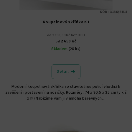
KÓD:
3136/BIL8
Koupelnová skříňka K1
od 2 190,08 Kč bez DPH
2 650 Kč
od
Skladem
(20 ks)
Průměrné
hodnocení
produktu
Detail
je
5,0
Moderní koupelnová skříňka se stavitelnou policí vhodná k
z
zavěšení i postavení na nožičky. Rozměry: 74 x 80,5 x 35 cm (v x š
5
x hl) Nabízíme vám ji v mnoha barevných...
hvězdiček.