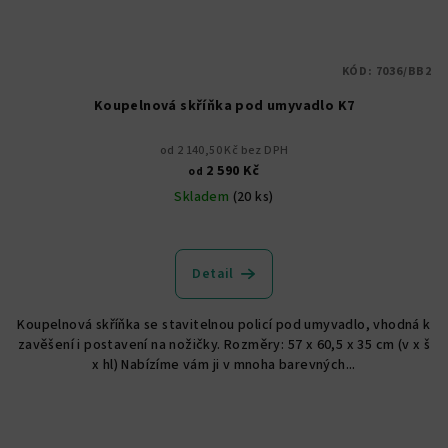
KÓD:
7036/BB2
Koupelnová skříňka pod umyvadlo K7
od 2 140,50 Kč bez DPH
2 590 Kč
od
Skladem
(20 ks)
Průměrné
hodnocení
produktu
Detail
je
4,7
Koupelnová skříňka se stavitelnou policí pod umyvadlo, vhodná k
z
zavěšení i postavení na nožičky. Rozměry: 57 x 60,5 x 35 cm (v x š
5
x hl) Nabízíme vám ji v mnoha barevných...
hvězdiček.