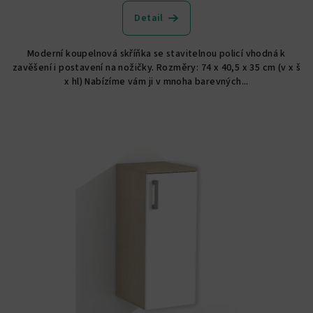
hodnocení
produktu
Detail
je
5,0
Moderní koupelnová skříňka se stavitelnou policí vhodná k
z
zavěšení i postavení na nožičky. Rozměry: 74 x 40,5 x 35 cm (v x š
5
x hl) Nabízíme vám ji v mnoha barevných...
hvězdiček.