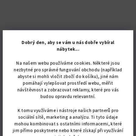
Dobrý den, aby se vám u nás dobře vybíral
nábytek...
Na našem webu používáme cookies. Některé jsou
nezbytné pro správné fungování obchodu (například
abyste si mohli vložit zboží do košíku), jiné nám
pomáhají vylepšovat prostředí webu, měřit
návštěvnost a zobrazovat reklamy, které pro vás
budou opravdu relevantní.
KÓD:
5180/BIL
K tomu využíváme i nástroje našich partnerů pro
Koupelnová skříňka Retro KR 19 závěsná
sociální sítě, marketing a analýzu. Ti tyto údaje
mohou kombinovat s ostatními informacemi, které
2 305,79 Kč bez DPH
jim přímo poskytnete nebo které získají při využívání
2 790 Kč