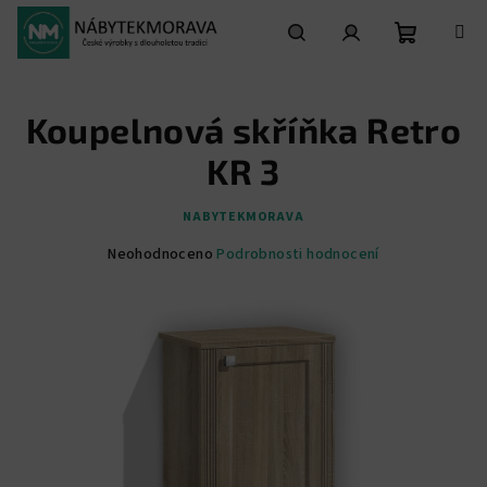
Přejít
na
obsah
Nákupní
Hledat
Přihlášení
Koupelnová skříňka Retro
košík
KR 3
NABYTEKMORAVA
Průměrné
Neohodnoceno
Podrobnosti hodnocení
hodnocení
produktu
je
0,0
z
5
hvězdiček.