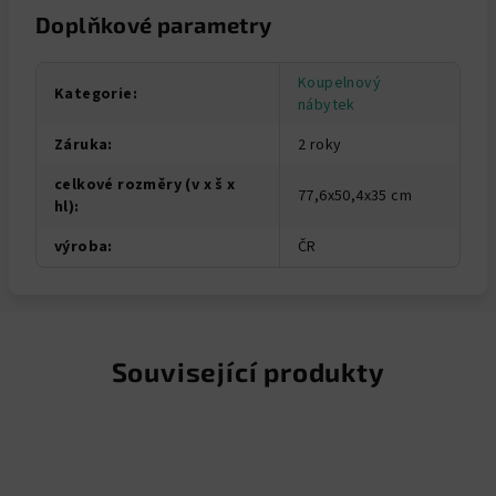
Doplňkové parametry
Koupelnový
Kategorie
:
nábytek
Záruka
:
2 roky
celkové rozměry (v x š x
77,6x50,4x35 cm
hl)
:
výroba
:
ČR
Související produkty