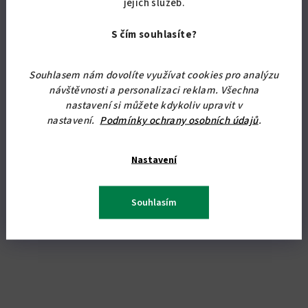
jejich služeb.
Skladem
S čím souhlasíte?
Detail
Souhlasem nám dovolíte využívat cookies pro analýzu
návštěvnosti a personalizaci reklam. Všechna
Horní, závěsná koupelnová skříňka v retro stylu ozdobená
nastavení si můžete kdykoliv upravit v
dekorativními pilastry. Skříňku dodáváme s levým nebo pravým
nastavení.
Podmínky ochrany osobních údajů
.
otvíráním dvířek. Rozměry: 61,3 x 50,4 x 35...
Nastavení
Souhlasím