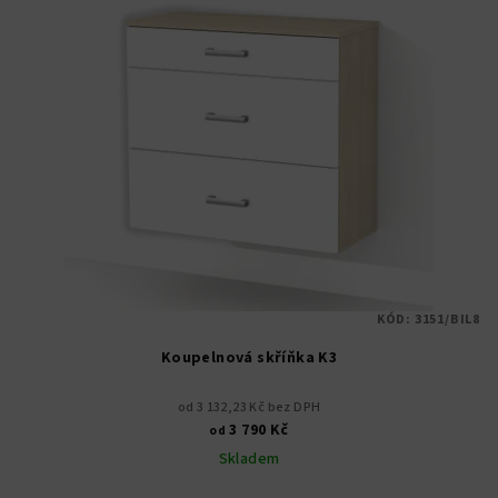
KÓD:
3151/BIL8
Koupelnová skříňka K3
od 3 132,23 Kč bez DPH
3 790 Kč
od
Skladem
Průměrné