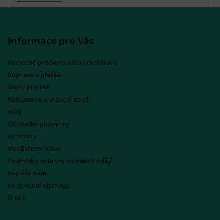
Z
á
p
Informace pro Vás
a
Kamenná prodejna Nábytekmorava
t
Doprava a platba
í
Slevy pro Vás
Reklamace a vrácení zboží
Blog
Obchodní podmínky
Kontakty
Množstevní slevy
Podmínky ochrany osobních údajů
Napište nám
Hodnocení obchodu
O nás