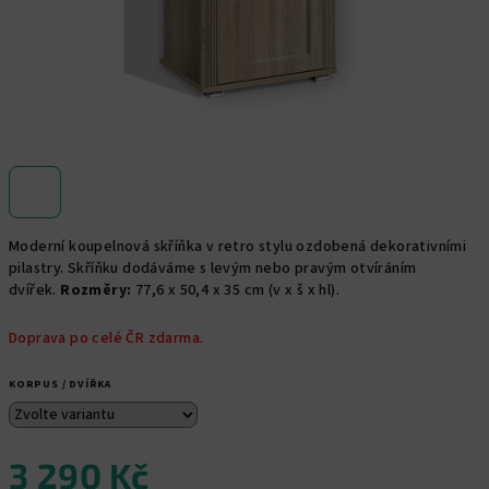
Moderní koupelnová skříňka v retro stylu ozdobená dekorativními
pilastry. Skříňku dodáváme s levým nebo pravým otvíráním
dvířek.
Rozměry:
77,6 x 50,4 x 35 cm (v x š x hl).
Doprava po celé ČR zdarma.
KORPUS / DVÍŘKA
3 290 Kč