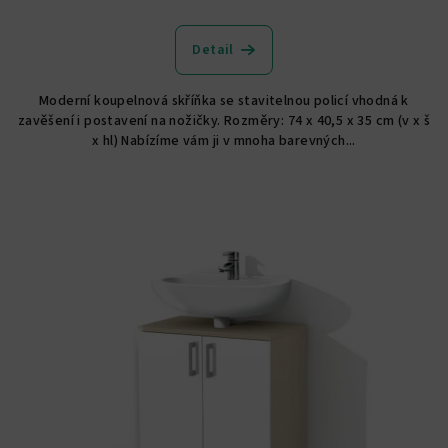
Průměrné
hodnocení
produktu
Detail
je
5,0
Moderní koupelnová skříňka se stavitelnou policí vhodná k
z
zavěšení i postavení na nožičky. Rozměry: 74 x 40,5 x 35 cm (v x š
5
x hl) Nabízíme vám ji v mnoha barevných...
hvězdiček.