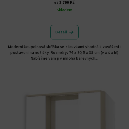
3 790 Kč
od
Skladem
Průměrné
hodnocení
produktu
Detail
je
4,5
Moderní koupelnová skříňka se zásuvkami vhodná k zavěšení i
z
postavení na nožičky. Rozměry: 74 x 80,5 x 35 cm (v x š x hl)
5
Nabízíme vám ji v mnoha barevných...
hvězdiček.