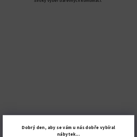
Široký výběr barevných kombinací.
hvězdiček.
KÓD:
3214/BIL8
Dobrý den, aby se vám u nás dobře vybíral
Vysoká koupelnová skříňka nad pračku K20
nábytek...