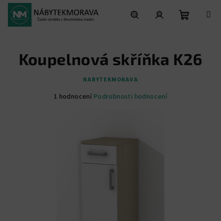
Přejít
na
obsah
Nákupní
Hledat
Přihlášení
Koupelnová skříňka K26
košík
NABYTEKMORAVA
Průměrné
1 hodnocení
Podrobnosti hodnocení
hodnocení
produktu
je
5,0
z
5
hvězdiček.