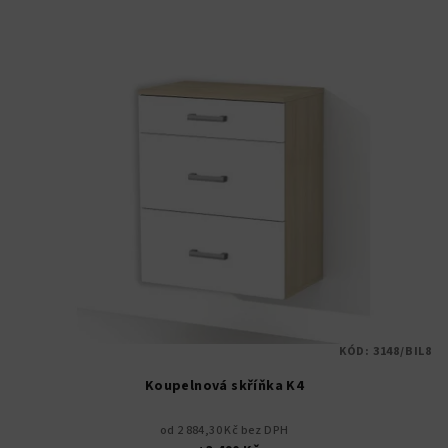
KÓD:
3148/BIL8
Koupelnová skříňka K4
od 2 884,30 Kč bez DPH