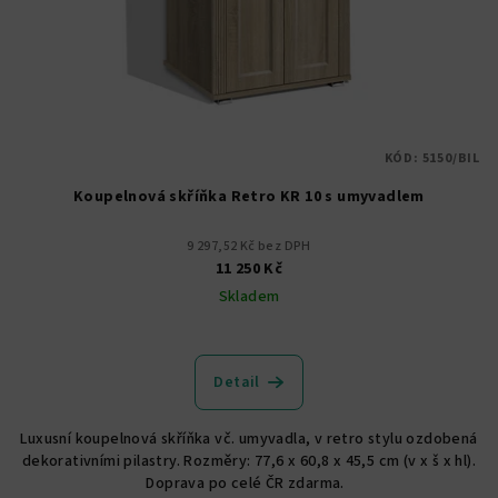
KÓD:
5150/BIL
Koupelnová skříňka Retro KR 10 s umyvadlem
9 297,52 Kč bez DPH
11 250 Kč
Skladem
Detail
Luxusní koupelnová skříňka vč. umyvadla, v retro stylu ozdobená
dekorativními pilastry. Rozměry: 77,6 x 60,8 x 45,5 cm (v x š x hl).
Doprava po celé ČR zdarma.