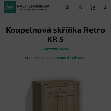
Přejít
na
obsah
Nákupní
Hledat
Přihlášení
Koupelnová skříňka Retro
košík
KR 5
NABYTEKMORAVA
Průměrné
Neohodnoceno
Podrobnosti hodnocení
hodnocení
produktu
je
0,0
z
5
hvězdiček.