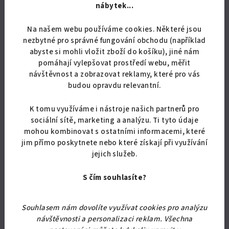
nábytek...
Na našem webu používáme cookies. Některé jsou
nezbytné pro správné fungování obchodu (například
abyste si mohli vložit zboží do košíku), jiné nám
pomáhají vylepšovat prostředí webu, měřit
návštěvnost a zobrazovat reklamy, které pro vás
KÓD:
5177/BIL
budou opravdu relevantní.
Koupelnová skříňka Retro KR 18 vysoká nad pračku
K tomu využíváme i nástroje našich partnerů pro
sociální sítě, marketing a analýzu. Ti tyto údaje
4 669,42 Kč bez DPH
5 650 Kč
mohou kombinovat s ostatními informacemi, které
jim přímo poskytnete nebo které získají při využívání
Skladem
jejich služeb.
S čím souhlasíte?
Detail
Souhlasem nám dovolíte využívat cookies pro analýzu
Moderní koupelnová skříňka v retro stylu ozdobená
návštěvnosti a personalizaci reklam. Všechna
dekorativními pilastry. Skříňka je vhodná nad pračku či