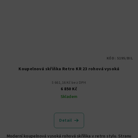
KÓD:
5195/BIL
Koupelnová skříňka Retro KR 23 rohová vysoká
5 661,16 Kč bez DPH
6 850 Kč
Skladem
Detail
Moderní koupelnová vysoká rohová skříňka v retro stylu. Stranu