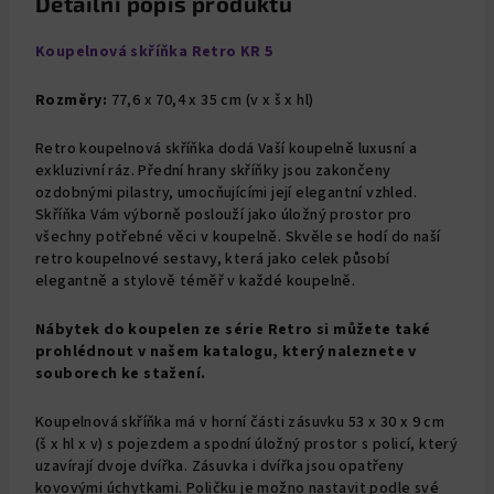
Detailní popis produktu
Koupelnová skříňka
Retro KR 5
Rozměry:
77,6 x 70,4 x 35 cm (v x š x hl)
Retro koupelnová skříňka dodá Vaší koupelně luxusní a
exkluzivní ráz. Přední hrany skříňky jsou zakončeny
ozdobnými pilastry, umocňujícími její elegantní vzhled.
Skříňka Vám výborně poslouží jako úložný prostor pro
všechny potřebné věci v koupelně. Skvěle se hodí do naší
retro koupelnové sestavy, která jako celek působí
elegantně a stylově téměř v každé koupelně.
Nábytek do koupelen ze série Retro si můžete také
prohlédnout v našem katalogu, který naleznete v
souborech ke stažení.
Koupelnová skříňka má v horní části zásuvku 53 x 30 x 9 cm
(š x hl x v) s pojezdem a spodní úložný prostor s policí, který
uzavírají dvoje dvířka. Zásuvka i dvířka jsou opatřeny
kovovými úchytkami. Poličku je možno nastavit podle své