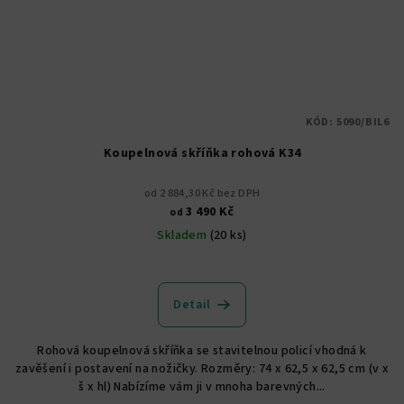
KÓD:
5090/BIL6
Koupelnová skříňka rohová K34
od 2 884,30 Kč bez DPH
3 490 Kč
od
Skladem
(20 ks)
Průměrné
hodnocení
produktu
Detail
je
5,0
Rohová koupelnová skříňka se stavitelnou policí vhodná k
z
zavěšení i postavení na nožičky. Rozměry: 74 x 62,5 x 62,5 cm (v x
5
š x hl) Nabízíme vám ji v mnoha barevných...
hvězdiček.