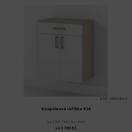
KÓD:
5042/BIL6
Koupelnová skříňka K24
od 2 305,79 Kč bez DPH
2 790 Kč
od