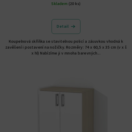
Skladem
(20 ks)
Průměrné
hodnocení
produktu
Detail
je
5,0
Koupelnová skříňka se stavitelnou policí a zásuvkou vhodná k
z
zavěšení i postavení na nožičky. Rozměry: 74 x 60,5 x 35 cm (v x š
5
x hl) Nabízíme ji v mnoha barevných...
hvězdiček.