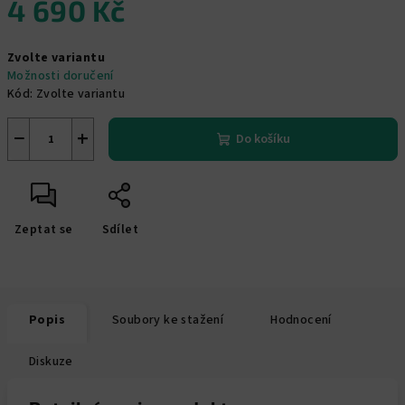
4 690 Kč
Měrná
Zvolte variantu
cena:
Možnosti doručení
Kód:
Zvolte variantu
−
+
Do košíku
Zeptat se
Sdílet
Popis
Soubory ke stažení
Hodnocení
Diskuze