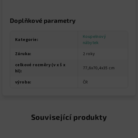
Doplňkové parametry
Koupelnový
Kategorie
:
nábytek
Záruka
:
2 roky
celkové rozměry (v x š x
77,6x70,4x35 cm
hl)
:
výroba
:
ČR
Související produkty