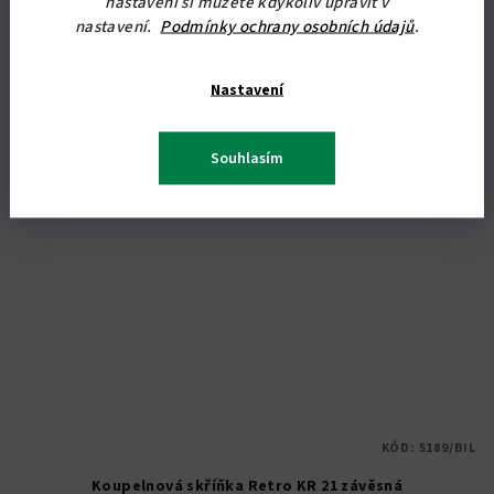
WC. Rozměry: 184 x 70,4 x 35 cm (v x š x hl). Doprava po celé ČR
nastavení si můžete kdykoliv upravit v
zdarma.
nastavení.
Podmínky ochrany osobních údajů
.
Nastavení
Souhlasím
KÓD:
5189/BIL
Koupelnová skříňka Retro KR 21 závěsná