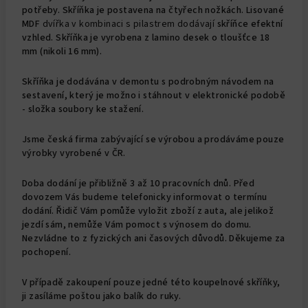
potřeby. Skříňka je postavena na čtyřech nožkách. Lisované
MDF
dvířka
v kombinaci s pilastrem dodávají
skříňce efektní
vzhled. Skříňka je vyrobena z lamino desek o tloušťce 18
mm (nikoli 16 mm).
Skříňka je dodávána v demontu s podrobným návodem na
sestavení, který je možno i stáhnout v elektronické podobě
- složka soubory ke stažení.
Jsme česká firma zabývající se výrobou a prodáváme pouze
výrobky vyrobené v ČR.
Doba dodání je přibližně 3 až 10 pracovních dnů. Před
dovozem Vás budeme telefonicky informovat o termínu
dodání. Řidič Vám pomůže vyložit zboží z auta, ale jelikož
jezdí sám, nemůže Vám pomoct s výnosem do domu.
Nezvládne to z fyzických ani časových důvodů. Děkujeme za
pochopení.
V případě zakoupení pouze jedné této koupelnové skříňky,
ji zasíláme poštou jako balík do ruky.