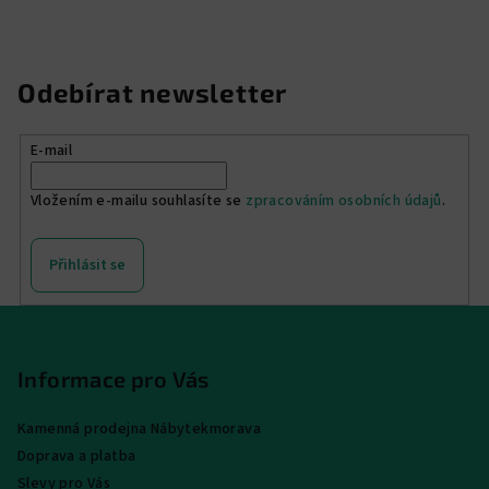
Odebírat newsletter
E-mail
Vložením e-mailu souhlasíte se
zpracováním osobních údajů
.
Přihlásit se
Z
á
p
Informace pro Vás
a
Kamenná prodejna Nábytekmorava
t
Doprava a platba
í
Slevy pro Vás