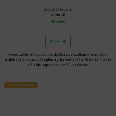
2 801,65 Kč bez DPH
3 390 Kč
Skladem
Detail
Horní, závěsná koupelnová skříňka se zrcadlem v retro stylu
ozdobená dekorativními pilastry. Rozměry: 62 x 70,4 x 17,2 cm (v
x š x hl). Doprava po celé ČR zdarma.
Doprava zdarma