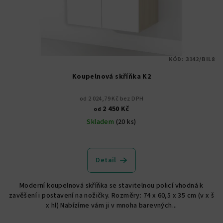
KÓD:
3142/BIL8
Koupelnová skříňka K2
od 2 024,79 Kč bez DPH
2 450 Kč
od
Skladem
(20 ks)
Průměrné
hodnocení
produktu
Detail
je
5,0
Moderní koupelnová skříňka se stavitelnou policí vhodná k
z
zavěšení i postavení na nožičky. Rozměry: 74 x 60,5 x 35 cm (v x š
5
x hl) Nabízíme vám ji v mnoha barevných...
hvězdiček.