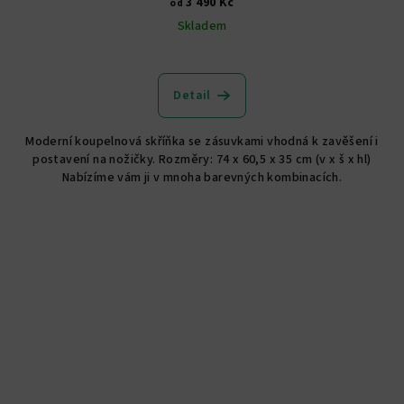
3 490 Kč
od
Skladem
Průměrné
hodnocení
produktu
Detail
je
5,0
Moderní koupelnová skříňka se zásuvkami vhodná k zavěšení i
z
postavení na nožičky. Rozměry: 74 x 60,5 x 35 cm (v x š x hl)
5
Nabízíme vám ji v mnoha barevných kombinacích.
hvězdiček.