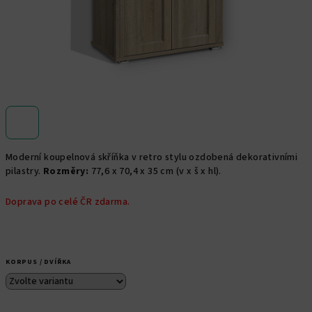
Moderní koupelnová skříňka v retro stylu ozdobená dekorativními
pilastry.
Rozměry:
77,6 x 70,4 x 35 cm (v x š x hl).
Doprava po celé ČR zdarma.
KORPUS / DVÍŘKA