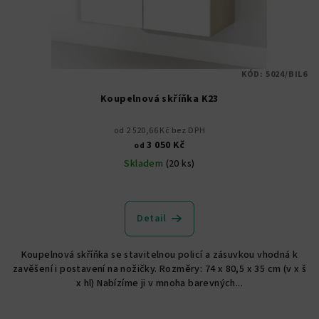
KÓD:
5024/BIL6
Koupelnová skříňka K23
od 2 520,66 Kč bez DPH
3 050 Kč
od
Skladem
(20 ks)
Průměrné
hodnocení
produktu
Detail
je
5,0
Koupelnová skříňka se stavitelnou policí a zásuvkou vhodná k
z
zavěšení i postavení na nožičky. Rozměry: 74 x 80,5 x 35 cm (v x š
5
x hl) Nabízíme ji v mnoha barevných...
hvězdiček.