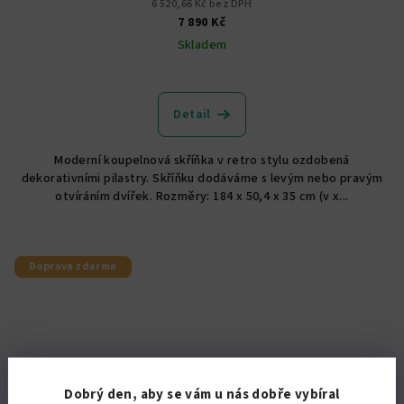
6 520,66 Kč bez DPH
7 890 Kč
Skladem
Detail
Moderní koupelnová skříňka v retro stylu ozdobená
dekorativními pilastry. Skříňku dodáváme s levým nebo pravým
otvíráním dvířek. Rozměry: 184 x 50,4 x 35 cm (v x...
Doprava zdarma
Dobrý den, aby se vám u nás dobře vybíral