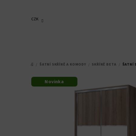
Přejít
na
obsah
CZK
/
ŠATNÍ SKŘÍNĚ A KOMODY
/
SKŘÍNĚ BETA
/
ŠATNÍ 
DOMŮ
Novinka