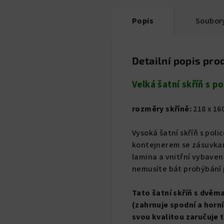
Popis
Soubory
Detailní popis pro
Velká šatní skříň s 
rozměry skříně:
218 x 160
Vysoká šatní skříň s pol
kontejnerem se zásuvkam
lamina a vnitřní vybaven
nemusíte bát prohýbání p
Tato šatní skříň s dvě
(zahrnuje spodní a horn
svou kvalitou zaručuje 