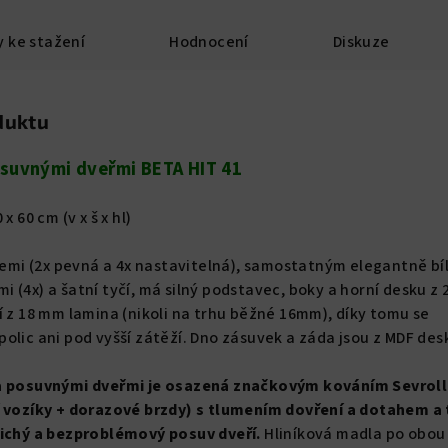
 ke stažení
Hodnocení
Diskuze
duktu
posuvnými dveřmi BETA HIT 41
 x 60 cm (v x š x hl)
icemi (2x pevná a 4x nastavitelná), samostatným elegantně b
i (4x)
a šatní tyčí, má silný podstavec, boky a horní desku 
í z 18 mm lamina (nikoli na trhu běžné 16mm), díky tomu se
olic ani pod vyšší zátěží. Dno zásuvek a záda jsou z MDF des
ma posuvnými dveřmi je osazená značkovým kováním Sevroll
í vozíky + dorazové brzdy) s tlumením dovření a dotahem a 
tichý a bezproblémový posuv dveří.
Hliníková madla po obou