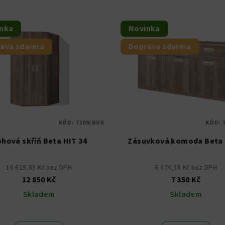
nka
Novinka
ava zdarma
Doprava zdarma
KÓD:
7209/BUK
KÓD:
hová skříň Beta HIT 34
Zásuvková komoda Beta 
10 619,83 Kč bez DPH
6 074,38 Kč bez DPH
12 850 Kč
7 350 Kč
Skladem
Skladem
Průměrné
hodnocení