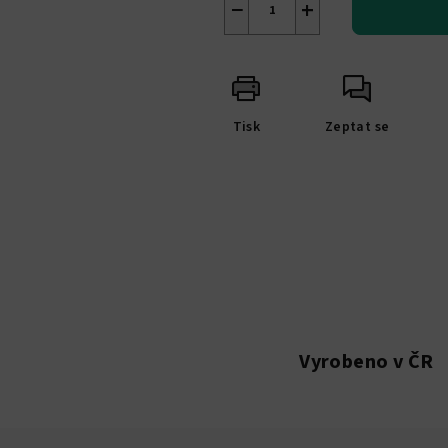
−
+
Tisk
Zeptat se
Vyrobeno v ČR