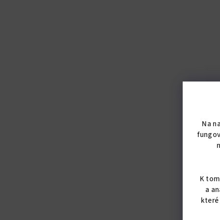
Na n
fungov
K tom
a an
které