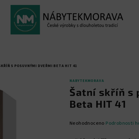
SKŘÍŇ S POSUVNÝMI DVEŘMI BETA HIT 41
NABYTEKMORAVA
Šatní skříň 
Beta HIT 41
Průměrné
Neohodnoceno
Podrobnosti h
hodnocení
produktu