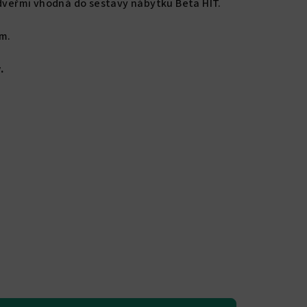
 dveřmi vhodná do sestavy nábytku Beta HIT.
cm.
.