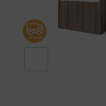
Z
ZDARMA
D
A
R
M