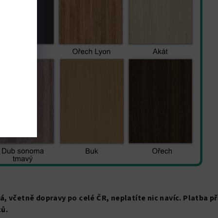
 včetně dopravy po celé ČR, neplatíte nic navíc. Platba př
ů.