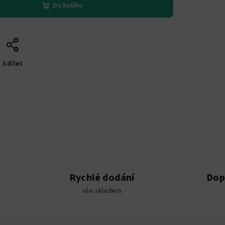
Do košíku
Sdílet
Rychlé dodání
Dop
vše skladem