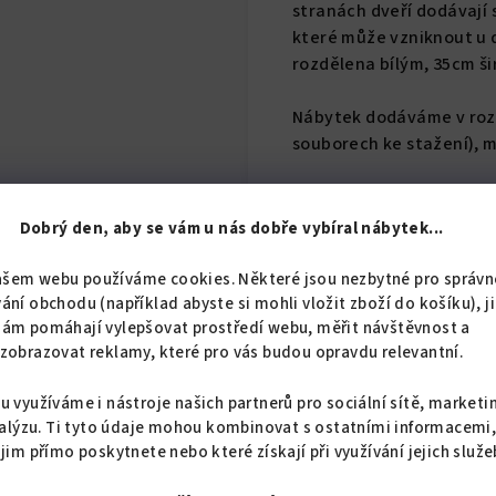
stranách dveří dodávají 
které může vzniknout u d
rozdělena bílým, 35cm š
Nábytek dodáváme v rozl
souborech ke stažení), m
Skříň je libovolně sesta
Nahlédněte do našeho 
Dobrý den, aby se vám u nás dobře vybíral nábytek...
Nábytek Beta HIT nabízí
ašem webu používáme cookies. Některé jsou nezbytné pro správn
variantách produktu.
ání obchodu (například abyste si mohli vložit zboží do košíku), j
nám pomáhají vylepšovat prostředí webu, měřit návštěvnost a
zobrazovat reklamy, které pro vás budou opravdu relevantní.
u využíváme i nástroje našich partnerů pro sociální sítě, marketi
alýzu. Ti tyto údaje mohou kombinovat s ostatními informacemi
 jim přímo poskytnete nebo které získají při využívání jejich služe