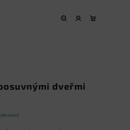
Hledat
Přihlášení
Nákupní
košík
s posuvnými dveřmi
odnocení