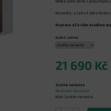
Velká šatní skříň s posuvnými
je
0,0
Rozměry: v.218 x š.160 x hl.60 
z
5
Dopravu až k Vám hradíme my
hvězdiček.
BARVA LAMINA
21 690 Kč
Měrná
cena:
Zvolte variantu
Možnosti doručení
Kód:
Zvolte variantu