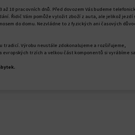
 3 až 10 pracovních dnů. Před dovozem Vás budeme telefonic
ání. Řidič Vám pomůže vyložit zboží z auta, ale jelikož jezdí
osem do domu. Nezvládne to z fyzických ani časových důvo
ou tradicí. Výrobu neustále zdokonalujeme a rozšiřujeme,
 evropských trzích a velkou část komponentů si vyrábíme s
ábytek.