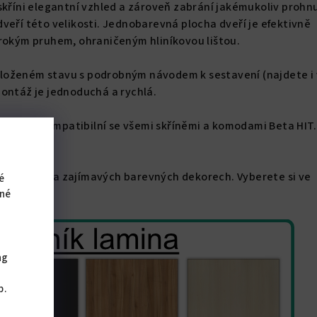
skříni elegantní vzhled a zároveň zabrání jakémukoliv prohnu
veří této velikosti. Jednobarevná plocha dveří je efektivně
irokým pruhem, ohraničeným hliníkovou lištou.
oženém stavu s podrobným návodem k sestavení (najdete i 
ontáž je jednoduchá a rychlá.
vitelná a kompatibilní se všemi skříněmi a komodami Beta HIT.
katalogu.
me v mnoha zajímavých barevných dekorech. Vyberete si ve
é
iné
ng
,
b.