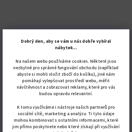
Dobrý den, aby se vám u nás dobře vybíral
nábytek...
Na našem webu používáme cookies. Některé jsou
nezbytné pro správné fungování obchodu (například
abyste si mohli vložit zboží do košíku), jiné nám
pomáhají vylepšovat prostředí webu, měřit
návštěvnost a zobrazovat reklamy, které pro vás
budou opravdu relevantní.
K tomu využíváme i nástroje našich partnerů pro
KÓD:
5342/BUK
sociální sítě, marketing a analýzu. Ti tyto údaje
Rohová policová skříň Alfa 9
mohou kombinovat s ostatními informacemi, které
jim přímo poskytnete nebo které získají při využívání