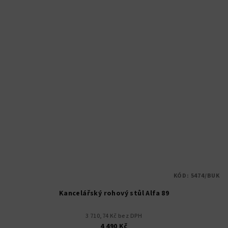
KÓD:
5474/BUK
Kancelářský rohový stůl Alfa 89
3 710,74 Kč bez DPH
4 490 Kč