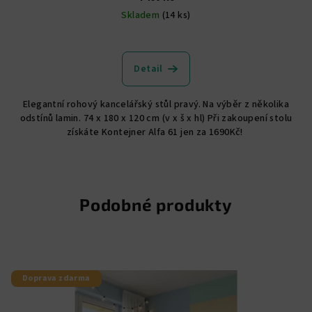
Skladem
(14 ks)
Průměrné
hodnocení
produktu
Detail
je
5,0
Elegantní rohový kancelářský stůl pravý. Na výběr z několika
z
odstínů lamin. 74 x 180 x 120 cm (v x š x hl) Při zakoupení stolu
5
získáte Kontejner Alfa 61 jen za 1690Kč!
hvězdiček.
Podobné produkty
Doprava zdarma