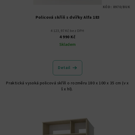
KÓD:
8970/BUK
Policová skříň s dvířky Alfa 183
4 123,97 Kč bez DPH
4 990 Kč
Skladem
Detail
Praktická vysoká policová skříň o rozměru 180 x 100 x 35 cm (v x
š x hl).