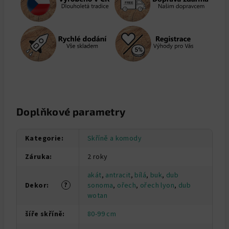
Doplňkové parametry
Kategorie
:
Skříně a komody
Záruka
:
2 roky
akát
,
antracit
,
bílá
,
buk
,
dub
?
Dekor
:
sonoma
,
ořech
,
ořech lyon
,
dub
wotan
šíře skříně
:
80-99 cm