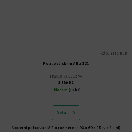
KÓD:
7880/BUK
Policová skříň Alfa 121
1 528,93 Kč bez DPH
1 850 Kč
Skladem
(19 ks)
Detail
Moderní policová skříň o rozměrech 90 x 60 x 35 (v x š x hl)