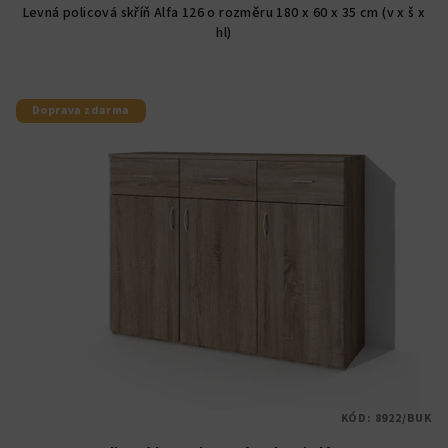
Levná policová skříň Alfa 126 o rozměru 180 x 60 x 35 cm (v x š x
hl)
Doprava zdarma
KÓD:
8922/BUK