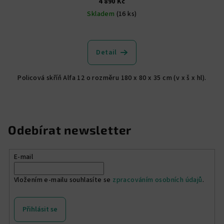
4 890 Kč
Skladem
(16 ks)
Průměrné
hodnocení
produktu
Detail
je
5,0
Policová skříň Alfa 12 o rozměru 180 x 80 x 35 cm (v x š x hl).
z
5
hvězdiček.
Odebírat newsletter
E-mail
Vložením e-mailu souhlasíte se
zpracováním osobních údajů
.
Přihlásit se