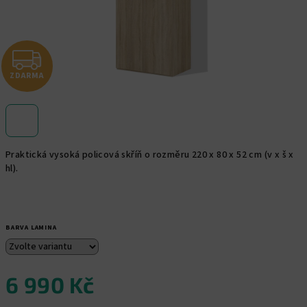
Z
ZDARMA
D
A
R
Praktická vysoká policová skříň o rozměru 220 x 80 x 52 cm (v x š x
M
hl).
A
BARVA LAMINA
6 990 Kč