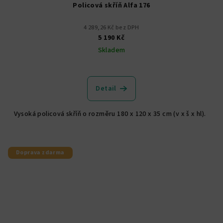
Policová skříň Alfa 176
4 289,26 Kč bez DPH
5 190 Kč
Skladem
Průměrné
hodnocení
produktu
Detail
je
5,0
Vysoká policová skříň o rozměru 180 x 120 x 35 cm (v x š x hl).
z
5
hvězdiček.
Doprava zdarma