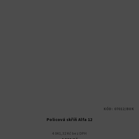
KÓD:
07012/BUK
Policová skříň Alfa 12
4 041,32 Kč bez DPH