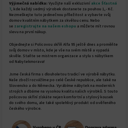
Výjimečná nabídka:
Využijte naší exkluzivní
akce Šťastná
7
,
kde každý sedmý výrobek dostanete za pouhou 1,- Kč.
Nezmeškejte tuto jedinečnou příležitost a vybavte svůj
domov kvalitním nábytkem za skvělou cenu.
Nebo
se
zaregistrujte na našem eshopu
a můžete mít rovnou
slevu na první nákup.
Objednejte si Policovou skříň Alfa 95 ještě dnes a proměňte
svůj domov v místo, kde je vše na svém místě a vypadá
skvěle. Staňte se mistrem organizace a stylu s nábytkem
od Nabytekmorava!
Jsme česká firma s dlouholetou tradicí ve výrobě nábytku.
Naše zboží rozvážíme po celé České republice, ale také na
Slovensko a do Německa. Vyrábíme nábytek na moderních
strojích a dbáme na vysokou kvalitu našich výrobků. S touto
policovou skříní získáte nejen komfortní a stylový kousek
do svého domu, ale také spolehlivý produkt od ověřeného
českého výrobce.