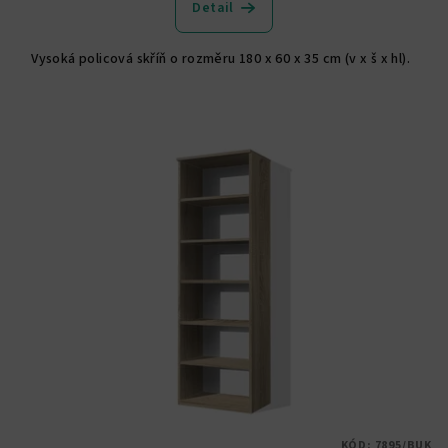
Detail
Vysoká policová skříň o rozměru 180 x 60 x 35 cm (v x š x hl).
KÓD:
7895/BUK