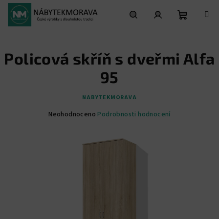
Přejít
na
obsah
Nákupní
Hledat
Přihlášení
Policová skříň s dveřmi Alfa
košík
95
NABYTEKMORAVA
Průměrné
Neohodnoceno
Podrobnosti hodnocení
hodnocení
produktu
je
0,0
z
5
hvězdiček.