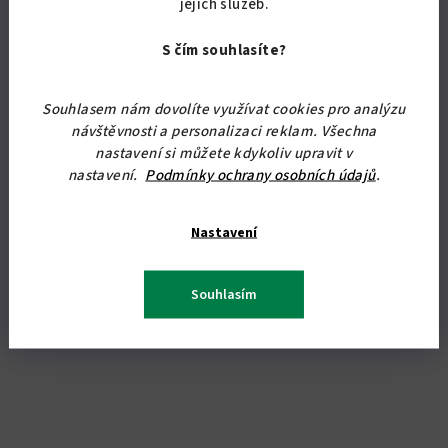
jejich služeb.
2 966,94 Kč bez DPH
3 590 Kč
Skladem
(19 ks)
S čím souhlasíte?
Průměrné
hodnocení
Souhlasem nám dovolíte využívat cookies pro analýzu
produktu
Detail
návštěvnosti a personalizaci reklam. Všechna
je
nastavení si můžete kdykoliv upravit v
5,0
nastavení.
Podmínky ochrany osobních údajů
.
Rohová komoda s policemi o rozměrech 90 x 63 x 63 cm (v x š x
z
hl).
5
hvězdiček.
Nastavení
Souhlasím