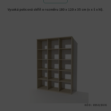
Vysoká policová skříň o rozměru 180 x 120 x 35 cm (v x š x hl).
KÓD:
8950/BUK