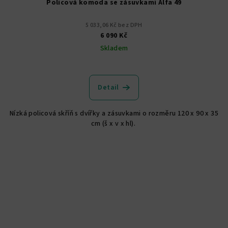
Policová komoda se zásuvkami Alfa 49
5 033,06 Kč bez DPH
6 090 Kč
Skladem
Detail
Nízká policová skříň s dvířky a zásuvkami o rozměru 120 x 90 x 35
cm (š x v x hl).