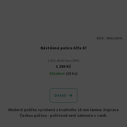
KÓD:
6991/BUK
Nástěnná police Alfa 47
1 033,06 Kč bez DPH
1 250 Kč
Skladem
(18 ks)
Detail
Moderní polička vyrobená z kvalitního 18 mm lamina. Doprava
Českou poštou - poštovné není zahrnuto v ceně.