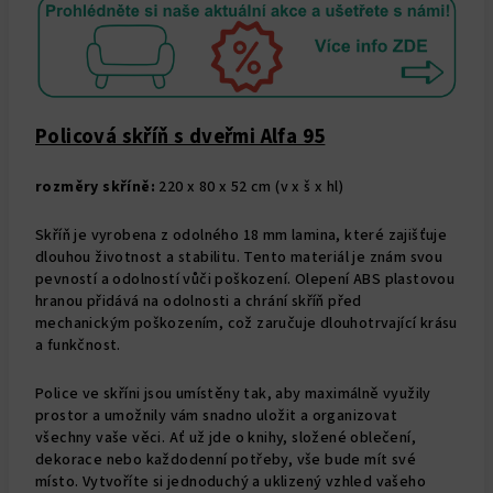
Policová skříň s dveřmi Alfa 95
rozměry skříně:
220 x 80 x 52 cm (v x š x hl)
Skříň je vyrobena z odolného 18 mm lamina, které zajišťuje
dlouhou životnost a stabilitu. Tento materiál je znám svou
pevností a odolností vůči poškození. Olepení ABS plastovou
hranou přidává na odolnosti a chrání skříň před
mechanickým poškozením, což zaručuje dlouhotrvající krásu
a funkčnost.
Police ve skříni jsou umístěny tak, aby maximálně využily
prostor a umožnily vám snadno uložit a organizovat
všechny vaše věci. Ať už jde o knihy, složené oblečení,
dekorace nebo každodenní potřeby, vše bude mít své
místo. Vytvoříte si jednoduchý a uklizený vzhled vašeho