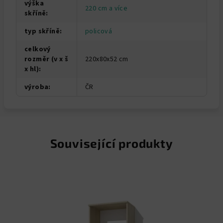
výška
220 cm a více
skříně
:
typ skříně
:
policová
celkový
rozměr (v x š
220x80x52 cm
x hl)
:
výroba
:
ČR
Související produkty