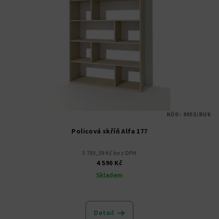
KÓD:
8953/BUK
Policová skříň Alfa 177
3 793,39 Kč bez DPH
4 590 Kč
Skladem
Detail