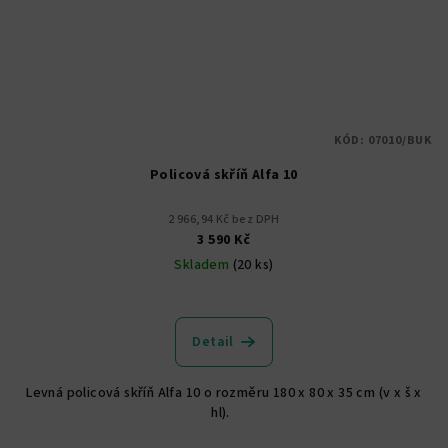
KÓD:
07010/BUK
Policová skříň Alfa 10
2 966,94 Kč bez DPH
3 590 Kč
Skladem
(20 ks)
Průměrné
hodnocení
produktu
Detail
je
5,0
Levná policová skříň Alfa 10 o rozměru 180 x 80 x 35 cm (v x š x
z
hl).
5
hvězdiček.