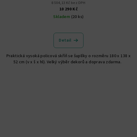
8 504,13 Kč bez DPH
10 290 Kč
Skladem
(20 ks)
Detail
Praktická vysoká policová skříň se šuplíky o rozměru 180 x 138 x
52 cm (v x š x hl). Velký výběr dekorů a doprava zdarma.