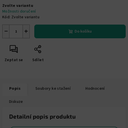
Měrná
Zvolte variantu
cena:
Možnosti doručení
Kód:
Zvolte variantu
−
+
Do košíku
Zeptat se
Sdílet
Popis
Soubory ke stažení
Hodnocení
Diskuze
Detailní popis produktu