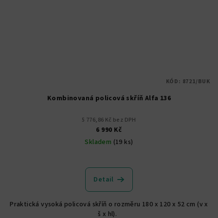
KÓD:
8721/BUK
Kombinovaná policová skříň Alfa 136
5 776,86 Kč bez DPH
6 990 Kč
Skladem
(19 ks)
Detail
Praktická vysoká policová skříň o rozměru 180 x 120 x 52 cm (v x
š x hl).