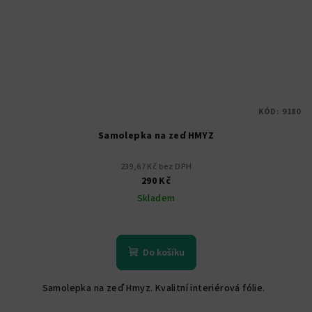
KÓD:
9180
Samolepka na zeď HMYZ
239,67 Kč bez DPH
290 Kč
Skladem
Do košíku
Samolepka na zeď Hmyz. Kvalitní interiérová fólie.