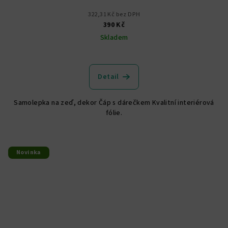
322,31 Kč bez DPH
390 Kč
Skladem
Detail
Samolepka na zeď, dekor Čáp s dárečkem Kvalitní interiérová
fólie.
Novinka