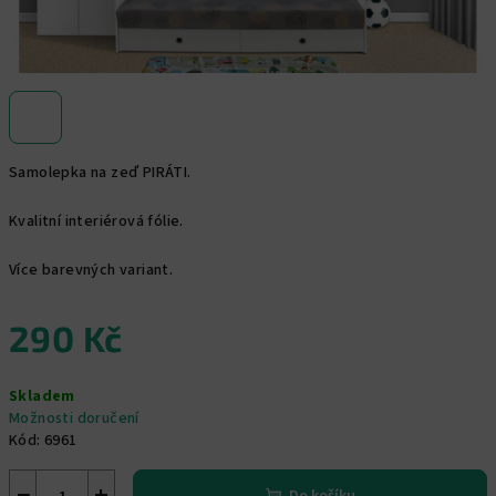
Samolepka na zeď PIRÁTI.
Kvalitní interiérová fólie.
Více barevných variant.
290 Kč
Měrná
Skladem
cena:
Možnosti doručení
Kód:
6961
−
+