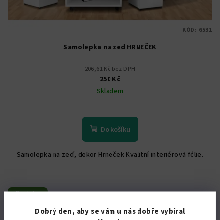
KÓD:
6531
Samolepka na zeď HRNEČEK
206,61 Kč bez DPH
250 Kč
Skladem
Do košíku
Samolepka na zeď, dekor Hrneček Kvalitní interiérová fólie.
Novinka
Dobrý den, aby se vám u nás dobře vybíral