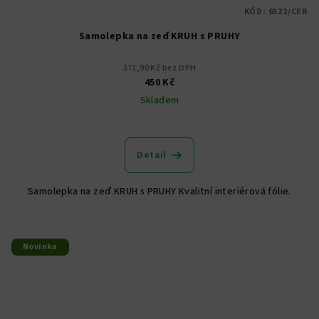
KÓD:
6522/CER
Samolepka na zeď KRUH s PRUHY
371,90 Kč bez DPH
450 Kč
Skladem
Detail
Samolepka na zeď KRUH s PRUHY Kvalitní interiérová fólie.
Novinka