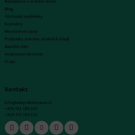
Reklamace a vrácení zboží
Blog
Obchodní podmínky
Kontakty
Množstevní slevy
Podmínky ochrany osobních údajů
Napište nám
Hodnocení obchodu
O nás
Kontakt
info
@
nabytekmorava.cz
+420 731 184 215
+420 731 184 215