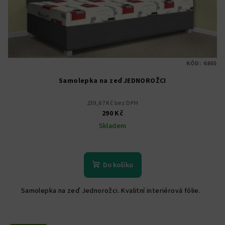
KÓD:
6865
Samolepka na zeď JEDNOROŽCI
239,67 Kč bez DPH
290 Kč
Skladem
Do košíku
Samolepka na zeď Jednorožci. Kvalitní interiérová fólie.