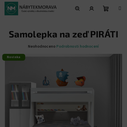
Přejít
na
obsah
Nákupní
Hledat
Přihlášení
Samolepka na zeď PIRÁTI
košík
Průměrné
Neohodnoceno
Podrobnosti hodnocení
hodnocení
Novinka
produktu
je
0,0
z
5
hvězdiček.