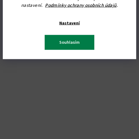
Detail
nastavení.
Podmínky ochrany osobních údajů
.
Samolepka na zeď, dekor 3D KRUH -ŠACHOVNICE Kvalitní
Nastavení
interiérová fólie.
Souhlasím
Novinka