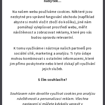
nábytek...
Na našem webu používáme cookies. Některé jsou
nezbytné pro správné fungování obchodu (například
abyste si mohli vložit zboží do košíku), jiné nám
pomáhají vylepšovat prostředí webu, měřit
návštěvnost a zobrazovat reklamy, které pro vás
budou opravdu relevantní.
K tomu využíváme i nástroje našich partnerů pro
sociální sítě, marketing a analýzu. Ti tyto údaje
mohou kombinovat s ostatními informacemi, které
KÓD:
6546/MOD
jim přímo poskytnete nebo které získají při využívání
Samolepka na zeď 3D kruh - Šachovnice
jejich služeb.
322,31 Kč bez DPH
S čím souhlasíte?
390 Kč
Skladem
Souhlasem nám dovolíte využívat cookies pro analýzu
návštěvnosti a personalizaci reklam. Všechna
nastavení si můžete kdykoliv upravit v