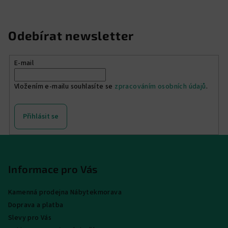
Odebírat newsletter
E-mail
Vložením e-mailu souhlasíte se
zpracováním osobních údajů
.
Přihlásit se
Z
á
p
Informace pro Vás
a
Kamenná prodejna Nábytekmorava
t
Doprava a platba
í
Slevy pro Vás