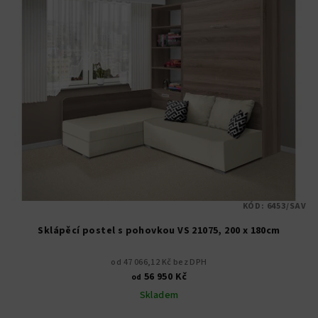
KÓD:
6453/SAV
Sklápěcí postel s pohovkou VS 21075, 200 x 180cm
od 47 066,12 Kč bez DPH
56 950 Kč
od
Skladem