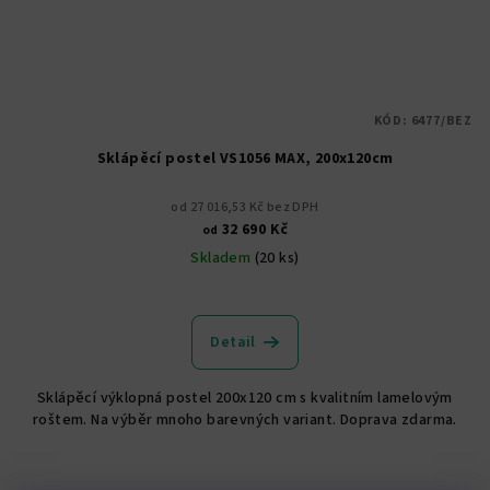
KÓD:
6477/BEZ
Sklápěcí postel VS1056 MAX, 200x120cm
od 27 016,53 Kč bez DPH
32 690 Kč
od
Skladem
(20 ks)
Průměrné
hodnocení
produktu
Detail
je
5,0
Sklápěcí výklopná postel 200x120 cm s kvalitním lamelovým
z
roštem. Na výběr mnoho barevných variant. Doprava zdarma.
5
hvězdiček.