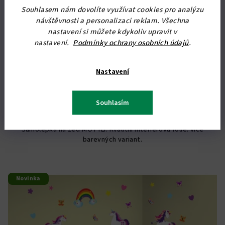
KÓD:
6880/CER
Souhlasem nám dovolíte využívat cookies pro analýzu
návštěvnosti a personalizaci reklam. Všechna
Samolepka na zeď MOTÝLI
nastavení si můžete kdykoliv upravit v
nastavení.
Podmínky ochrany osobních údajů
.
239,67 Kč bez DPH
290 Kč
Skladem
Nastavení
Souhlasím
Detail
Samolepka na zeď MOTÝLI. Kvalitní interiérová fólie. Více
barevných variant.
Novinka