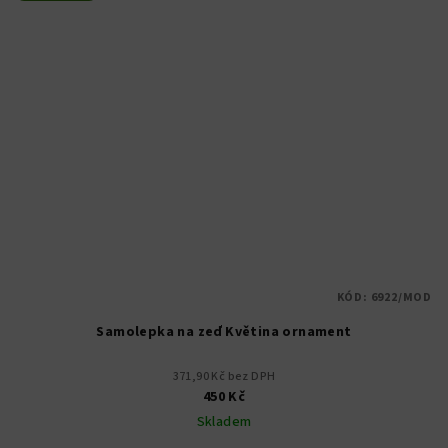
KÓD:
6922/MOD
Samolepka na zeď Květina ornament
371,90 Kč bez DPH
450 Kč
Skladem