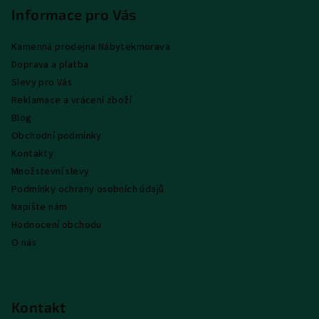
p
Informace pro Vás
a
Kamenná prodejna Nábytekmorava
t
Doprava a platba
í
Slevy pro Vás
Reklamace a vrácení zboží
Blog
Obchodní podmínky
Kontakty
Množstevní slevy
Podmínky ochrany osobních údajů
Napište nám
Hodnocení obchodu
O nás
Kontakt