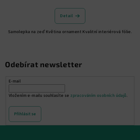
Detail
Samolepka na zeď Květina ornament Kvalitní interiérová fólie.
Odebírat newsletter
E-mail
Vložením e-mailu souhlasíte se
zpracováním osobních údajů
.
Přihlásit se
Z
á