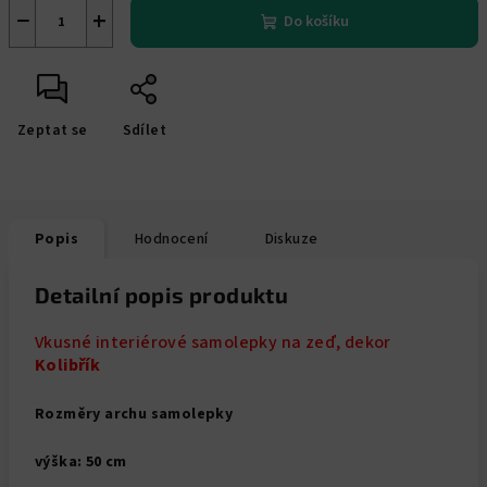
−
+
Do košíku
Zeptat se
Sdílet
Popis
Hodnocení
Diskuze
Detailní popis produktu
Vkusné interiérové samolepky na zeď, dekor
Kolibřík
Rozměry archu samolepky
výška: 50 cm