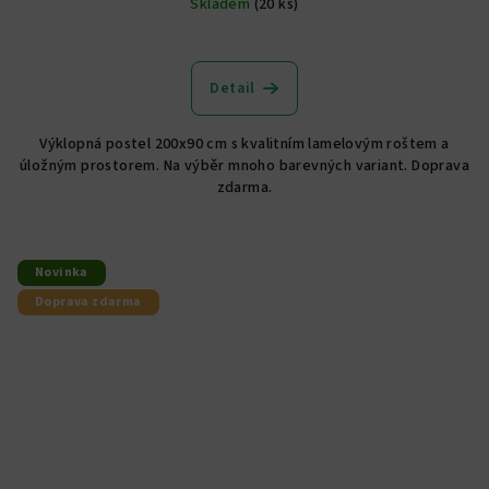
Skladem
(20 ks)
Průměrné
hodnocení
produktu
Detail
je
4,5
Výklopná postel 200x90 cm s kvalitním lamelovým roštem a
z
úložným prostorem. Na výběr mnoho barevných variant. Doprava
5
zdarma.
hvězdiček.
Novinka
Doprava zdarma