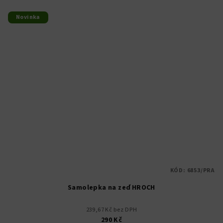
Novinka
KÓD:
6853/PRA
Samolepka na zeď HROCH
239,67 Kč bez DPH
290 Kč