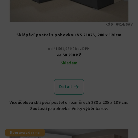
KÓD:
6414/SAV
Sklápěcí postel s pohovkou VS 21075, 200 x 120cm
od 41 561,98 Kč bez DPH
50 290 Kč
od
Skladem
Detail
Víceúčelová sklápěcí postel o rozměrech 230 x 205 x 189 cm.
Součástí je pohovka. Velký výběr barev.
Doprava zdarma