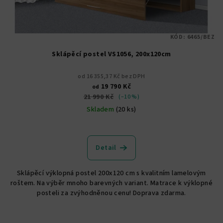
KÓD:
6465/BEZ
Sklápěcí postel VS1056, 200x120cm
od 16 355,37 Kč bez DPH
19 790 Kč
od
21 990 Kč
(–10 %)
Skladem
(20 ks)
Detail
Sklápěcí výklopná postel 200x120 cm s kvalitním lamelovým
roštem. Na výběr mnoho barevných variant. Matrace k výklopné
posteli za zvýhodněnou cenu! Doprava zdarma.