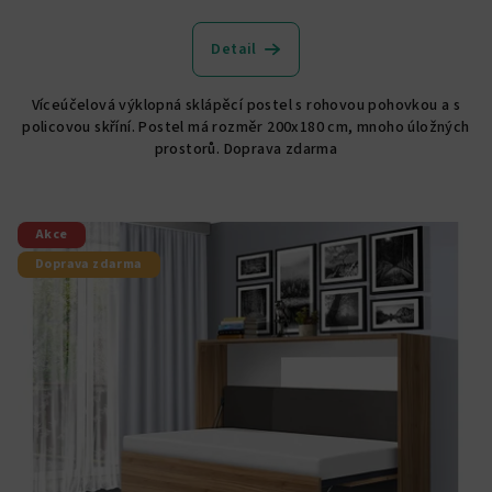
Průměrné
hodnocení
produktu
Detail
je
4,9
Víceúčelová výklopná sklápěcí postel s rohovou pohovkou a s
z
policovou skříní. Postel má rozměr 200x180 cm, mnoho úložných
5
prostorů. Doprava zdarma
hvězdiček.
Akce
Doprava zdarma