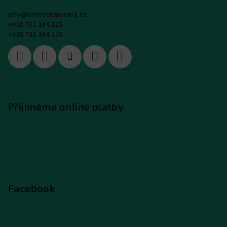
info
@
nabytekmorava.cz
+420 731 184 215
+420 731 184 215
Přijímáme online platby
Facebook