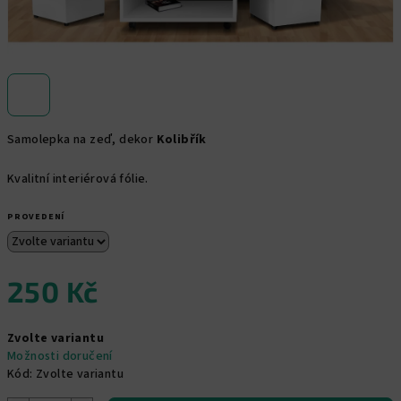
Samolepka na zeď, dekor
Kolibřík
Kvalitní interiérová fólie.
PROVEDENÍ
250 Kč
Měrná
Zvolte variantu
cena:
Možnosti doručení
Kód:
Zvolte variantu