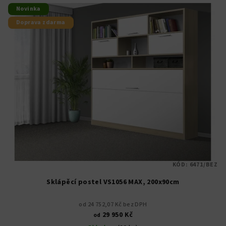
Novinka
Doprava zdarma
KÓD:
6471/BEZ
Sklápěcí postel VS1056 MAX, 200x90cm
od 24 752,07 Kč bez DPH
29 950 Kč
od