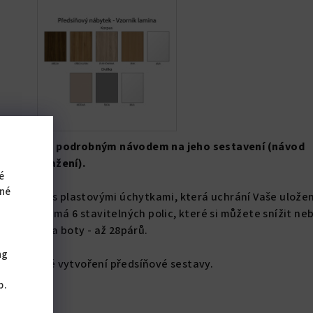
emontu a s podrobným návodem na jeho sestavení (návod
ech ke stažení).
é
iné
plné dveře s plastovými úchytkami, která uchrání Vaše ulože
hem. Skříň má 6 stavitelných polic, které si můžete snížit ne
dná i na na boty - až 28párů.
ng
uje snadné vytvoření předsíňové sestavy.
,
b.