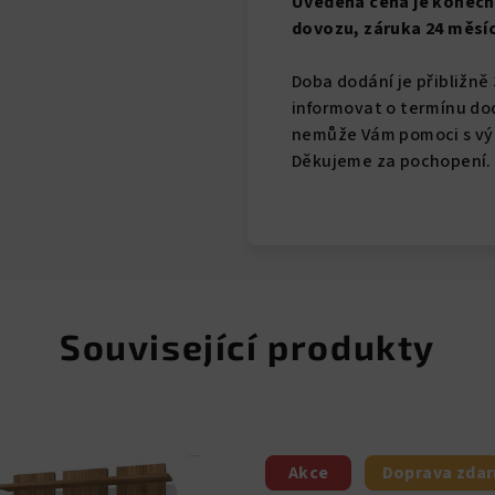
Uvedená cena je konečná,
dovozu, záruka 24 měsíc
Doba dodání je přibližně
informovat o termínu dod
nemůže Vám pomoci s výn
Děkujeme za pochopení.
Související produkty
Akce
Doprava zda