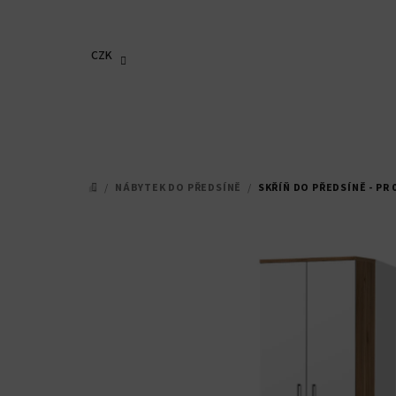
Přejít
na
obsah
CZK
/
NÁBYTEK DO PŘEDSÍNĚ
/
SKŘÍŇ DO PŘEDSÍNĚ - PR 
DOMŮ