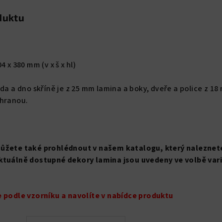
duktu
4 x 380 mm (v x š x hl)
da a dno skříně je z 25 mm lamina a boky, dveře a police z 1
 hranou.
můžete také prohlédnout v našem katalogu, který naleznet
ktuálně dostupné dekory lamina jsou uvedeny ve volbě var
e podle vzorníku a navolíte v nabídce produktu