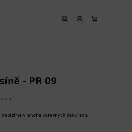
Hledat
Přihlášení
Nákupní
košík
síně - PR 09
nocení
říň nabízíme v mnoha barevných dekorech.