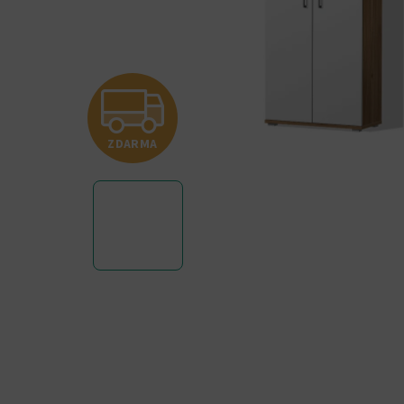
Z
ZDARMA
D
A
R
M