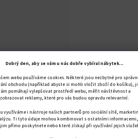
Dobrý den, aby se vám u nás dobře vybíral nábytek...
Nábytek je dodáván v d
naleznete také v soubor
ašem webu používáme cookies. Některé jsou nezbytné pro správn
ání obchodu (například abyste si mohli vložit zboží do košíku), j
Policová skříň má dvoje 
nám pomáhají vylepšovat prostředí webu, měřit návštěvnost a
věci před jakýmkoli prac
zobrazovat reklamy, které pro vás budou opravdu relevantní.
zvýšit podle potřeby. Vho
u využíváme i nástroje našich partnerů pro sociální sítě, marketi
Skříň do předsíně umožň
alýzu. Ti tyto údaje mohou kombinovat s ostatními informacemi
 jim přímo poskytnete nebo které získají při využívání jejich služe