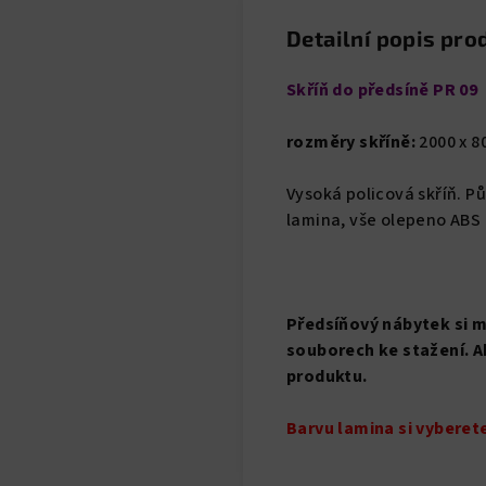
Detailní popis pro
Skříň do předsíně PR 09
rozměry skříně:
2000 x 80
Vysoká policová skříň. Pů
lamina, vše olepeno ABS
Předsíňový nábytek si 
souborech ke stažení. A
produktu.
Barvu lamina si vyberet