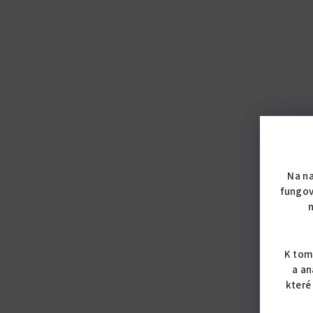
Na n
fungov
K tom
a an
které