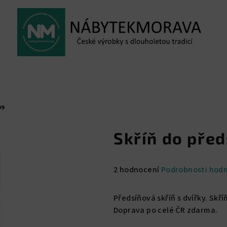
09
Skříň do před
Průměrné
2 hodnocení
Podrobnosti hod
hodnocení
produktu
Předsíňová skříň s dvířky. Sk
je
Doprava po celé ČR zdarma.
5,0