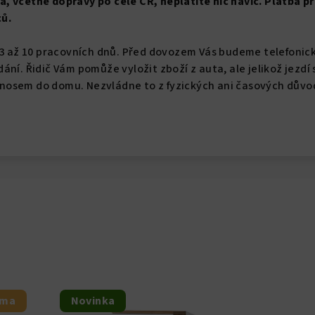
 včetně dopravy po celé ČR, neplatíte nic navíc. Platba př
ů.
 3 až 10 pracovních dnů. Před dovozem Vás budeme telefonic
ání. Řidič Vám pomůže vyložit zboží z auta, ale jelikož jezdí
osem do domu. Nezvládne to z fyzických ani časových důvo
rma
Novinka