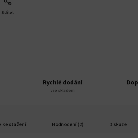
Sdílet
Rychlé dodání
Dop
vše skladem
 ke stažení
Hodnocení (2)
Diskuze