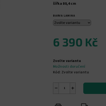
z
šířka 80,4 cm
5
hvězdiček.
BARVA LAMINA
6 390 Kč
Měrná
cena:
Zvolte variantu
Možnosti doručení
Kód:
Zvolte variantu
−
+