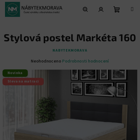
Přejít
na
obsah
Nákupní
Hledat
Přihlášení
Stylová postel Markéta 160
košík
NABYTEKMORAVA
Průměrné
Neohodnoceno
Podrobnosti hodnocení
hodnocení
Novinka
produktu
je
Sleva na matraci
0,0
z
5
hvězdiček.