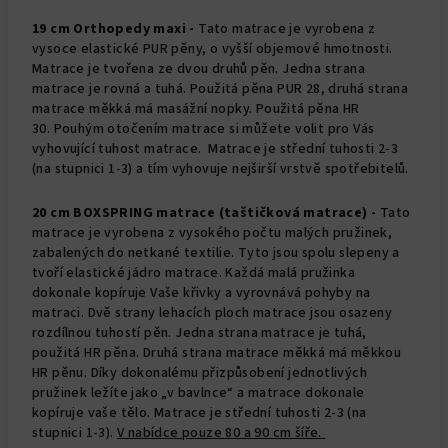
19 cm Orthopedy maxi -
Tato matrace je vyrobena z
vysoce elastické PUR pěny, o vyšší objemové hmotnosti.
Matrace je tvořena ze dvou druhů pěn. Jedna strana
matrace je rovná a tuhá. Použitá pěna PUR 28, druhá strana
matrace měkká má masážní nopky. Použitá pěna HR
30. Pouhým otočením matrace si můžete volit pro Vás
vyhovující tuhost matrace. Matrace je střední tuhosti 2-3
(na stupnici 1-3) a tím vyhovuje nejširší vrstvě spotřebitelů.
20 cm BOXSPRING matrace (taštičková matrace) -
Tato
matrace je vyrobena z vysokého počtu malých pružinek,
zabalených do netkané textilie. Tyto jsou spolu slepeny a
tvoří elastické jádro matrace. Každá malá pružinka
dokonale kopíruje Vaše křivky a vyrovnává pohyby na
matraci. Dvě strany lehacích ploch matrace jsou osazeny
rozdílnou tuhostí pěn. Jedna strana matrace je tuhá,
použitá HR pěna. Druhá strana matrace měkká má měkkou
HR pěnu. Díky dokonalému přizpůsobení jednotlivých
pružinek ležíte jako „v bavlnce“ a matrace dokonale
kopíruje vaše tělo. Matrace je střední tuhosti 2-3 (na
stupnici 1-3).
V nabídce pouze 80 a 90 cm šíře.