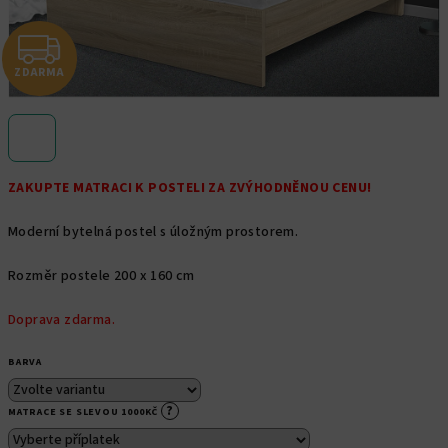
Z
ZDARMA
D
A
R
ZAKUPTE MATRACI K POSTELI ZA ZVÝHODNĚNOU CENU!
M
Moderní bytelná postel s úložným prostorem.
A
Rozměr postele 200 x 160 cm
Doprava zdarma.
BARVA
?
MATRACE SE SLEVOU 1000KČ