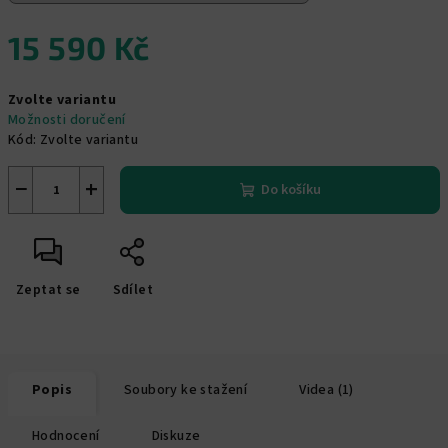
15 590 Kč
Měrná
Zvolte variantu
cena:
Možnosti doručení
Kód:
Zvolte variantu
−
+
Do košíku
Zeptat se
Sdílet
Popis
Soubory ke stažení
Videa (1)
Hodnocení
Diskuze