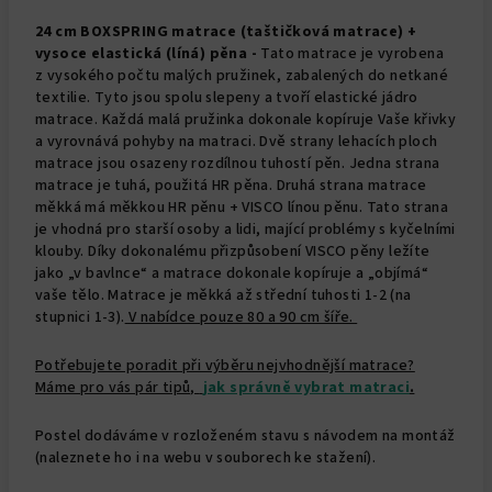
24 cm BOXSPRING matrace (taštičková matrace) +
vysoce elastická (líná) pěna -
Tato matrace je vyrobena
z vysokého počtu malých pružinek, zabalených do netkané
textilie. Tyto jsou spolu slepeny a tvoří elastické jádro
matrace. Každá malá pružinka dokonale kopíruje Vaše křivky
a vyrovnává pohyby na matraci. Dvě strany lehacích ploch
matrace jsou osazeny rozdílnou tuhostí pěn. Jedna strana
matrace je tuhá, použitá HR pěna. Druhá strana matrace
měkká má měkkou HR pěnu + VISCO línou pěnu. Tato strana
je vhodná pro starší osoby a lidi, mající problémy s kyčelními
klouby. Díky dokonalému přizpůsobení VISCO pěny ležíte
jako „v bavlnce“ a matrace dokonale kopíruje a „objímá“
vaše tělo. Matrace je měkká až střední tuhosti 1-2 (na
stupnici 1-3).
V nabídce pouze 80 a 90 cm šíře.
Potřebujete poradit při výběru nejvhodnější matrace?
Máme pro vás pár tipů,
jak správně vybrat matraci
.
Postel dodáváme v rozloženém stavu s návodem na montáž
(naleznete ho i na webu v souborech ke stažení).