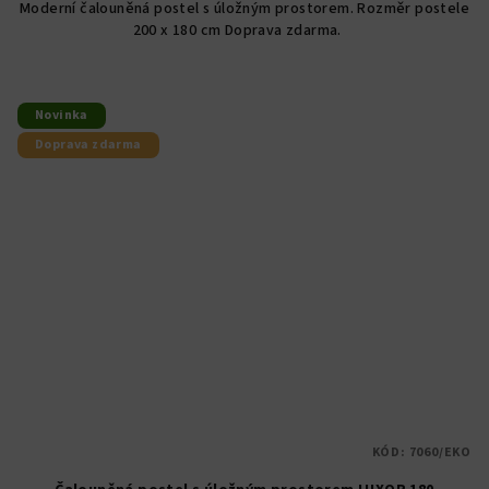
Moderní čalouněná postel s úložným prostorem. Rozměr postele
z
200 x 180 cm Doprava zdarma.
5
hvězdiček.
Novinka
Doprava zdarma
KÓD:
7060/EKO