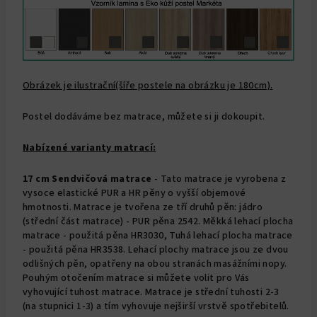
Obrázek je ilustrační(šíře postele na obrázku je 180cm).
Postel dodáváme bez matrace, můžete si ji dokoupit.
Nabízené varianty matrací:
17 cm Sendvičová matrace
- Tato matrace je vyrobena z
vysoce elastické PUR a HR pěny o vyšší objemové
hmotnosti. Matrace je tvořena ze tří druhů pěn: jádro
(střední část matrace) - PUR pěna 2542. Měkká lehací plocha
matrace - použitá pěna HR3030, Tuhá lehací plocha matrace
- použitá pěna HR3538. Lehací plochy matrace jsou ze dvou
odlišných pěn, opatřeny na obou stranách masážními nopy.
Pouhým otočením matrace si můžete volit pro Vás
vyhovující tuhost matrace. Matrace je střední tuhosti 2-3
(na stupnici 1-3) a tím vyhovuje nejširší vrstvě spotřebitelů.