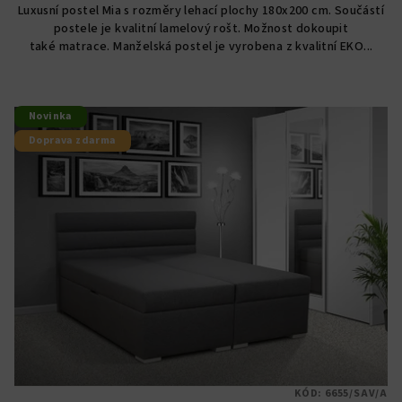
Luxusní postel Mia s rozměry lehací plochy 180x200 cm. Součástí
z
postele je kvalitní lamelový rošt. Možnost dokoupit
5
také matrace. Manželská postel je vyrobena z kvalitní EKO...
hvězdiček.
Novinka
Doprava zdarma
KÓD:
6655/SAV/A