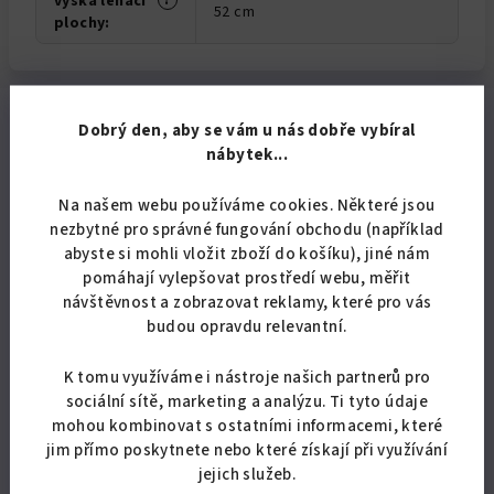
?
výška lehací
52 cm
plochy
:
Dobrý den, aby se vám u nás dobře vybíral
Související produkty
nábytek...
Na našem webu používáme cookies. Některé jsou
nezbytné pro správné fungování obchodu (například
abyste si mohli vložit zboží do košíku), jiné nám
Doprava zdarma
pomáhají vylepšovat prostředí webu, měřit
návštěvnost a zobrazovat reklamy, které pro vás
budou opravdu relevantní.
K tomu využíváme i nástroje našich partnerů pro
sociální sítě, marketing a analýzu. Ti tyto údaje
mohou kombinovat s ostatními informacemi, které
jim přímo poskytnete nebo které získají při využívání
jejich služeb.