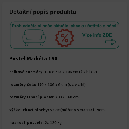
Detailní popis produktu
Postel Markéta 160
celkové rozměry:
170 x 218 x 106 cm (š x hl x v)
rozměry čela:
170 x 106 x 6 cm (š x v x hl)
rozměry lehací plochy:
200 x 160 cm
výška lehací plochy:
52 cm(měřeno s matrací 19cm)
nosnost postele:
2x 120 kg