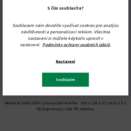
S čím souhlasíte?
Souhlasem nám dovolíte využívat cookies pro analýzu
KÓD:
07026/BUK2
návštěvnosti a personalizaci reklam. Všechna
nastavení si můžete kdykoliv upravit v
Šatní skříň do ložnice Alfa 26
nastavení.
Podmínky ochrany osobních údajů
.
8 388,43 Kč bez DPH
10 150 Kč
Nastavení
Skladem
(18 ks)
Průměrné
Souhlasím
hodnocení
produktu
Detail
je
5,0
Moderní šatní skříň s posuvnými dveřmi. 180 x 138 x 52 cm (v x š x
z
hl) Doprava po celé ČR zdarma.
5
hvězdiček.