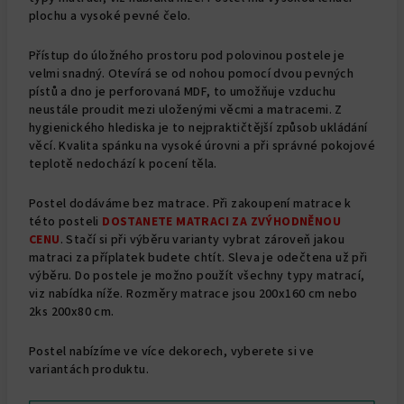
plochu a vysoké pevné čelo.
Přístup do úložného prostoru pod polovinou postele je
velmi snadný. Otevírá se od nohou pomocí dvou pevných
pístů a dno je perforovaná MDF, to umožňuje vzduchu
neustále proudit mezi uloženými věcmi a matracemi. Z
hygienického hlediska je to nejpraktičtější způsob ukládání
věcí. Kvalita spánku na vysoké úrovni a při správné pokojové
teplotě nedochází k pocení těla.
Postel dodáváme bez matrace. Při zakoupení matrace k
této posteli
DOSTANETE MATRACI ZA ZVÝHODNĚNOU
CENU
. Stačí si při výběru varianty vybrat zároveň jakou
matraci za příplatek budete chtít. Sleva je odečtena už při
výběru. Do postele je možno použít všechny typy matrací,
viz nabídka níže.
Rozměry matrace jsou 200x160 cm nebo
2ks 200x80 cm.
Postel nabízíme ve více dekorech, vyberete si ve
variantách produktu.