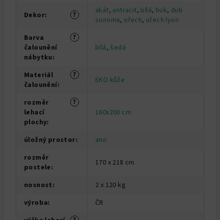
akát
,
antracit
,
bílá
,
buk
,
dub
?
Dekor
:
sonoma
,
ořech
,
ořech lyon
?
Barva
čalounění
bílá
,
šedá
nábytku
:
?
Materiál
EKO kůže
čalounění
:
?
rozměr
lehací
160x200 cm
plochy
:
úložný prostor
:
ano
rozměr
170 x 218 cm
postele
:
nosnost
:
2 x 120 kg
výroba
:
ČR