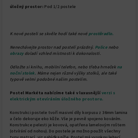
úložný prostor:
Pod 1/2 postele
K nové posteli se skvěle hodí také nové
prostěradlo.
Nenechávejte prostor nad postelí prázdný.
Police
nebo
obrazy
doladí vzhled místnosti k dokonalosti.
Odložte si knihu, mobilní telefon, nebo třeba hrneček
na
noční stolek.
Máme nejen různé výšky stolků, ale také
typově velmi podobné našim postelím.
Postel Markéta nabízíme také v luxusnější
verzi s
elektrickým otevíráním úložného prostoru.
Konstrukci postele tvoří masivní díly korpusu z 36mm lamina
a čelo dekoruje eko kůže. Vše je pevně spojeno kováním.
Konstrukce pelesti je kovová, opatřena lamelovým roštem
(otvírání od nohou). Do postele je možno použít všechny
typy matrací, viz nabídka níže. Postel má vysokou lehací