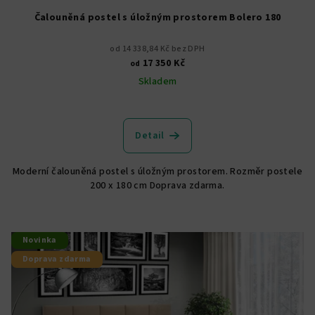
Čalouněná postel s úložným prostorem Bolero 180
od 14 338,84 Kč bez DPH
17 350 Kč
od
Skladem
Průměrné
hodnocení
produktu
Detail
je
5,0
Moderní čalouněná postel s úložným prostorem. Rozměr postele
z
200 x 180 cm Doprava zdarma.
5
hvězdiček.
Novinka
Doprava zdarma