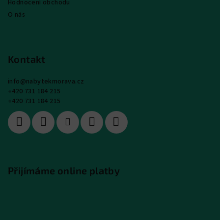
Hodnocení obchodu
O nás
Kontakt
info
@
nabytekmorava.cz
+420 731 184 215
+420 731 184 215
Přijímáme online platby