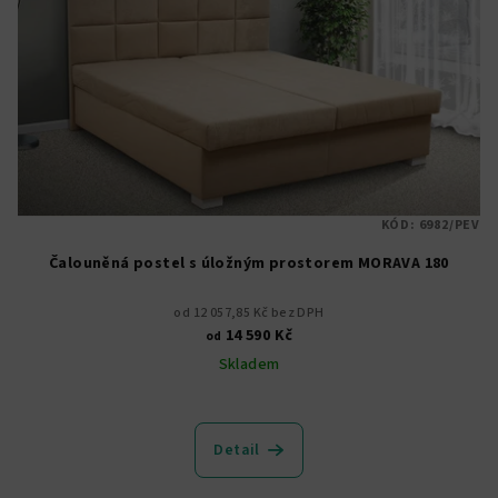
KÓD:
6982/PEV
Čalouněná postel s úložným prostorem MORAVA 180
od 12 057,85 Kč bez DPH
14 590 Kč
od
Skladem
Průměrné
hodnocení
produktu
Detail
je
5,0