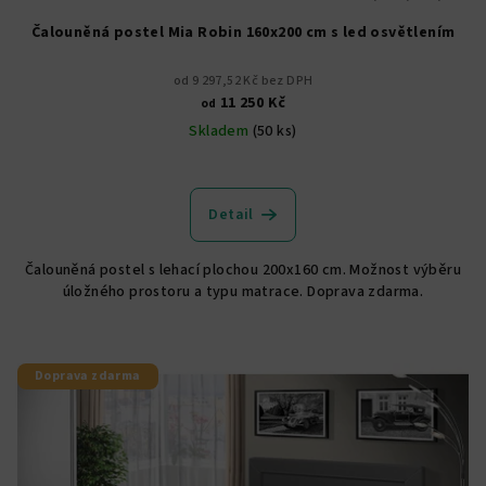
Čalouněná postel Mia Robin 160x200 cm s led osvětlením
od 9 297,52 Kč bez DPH
11 250 Kč
od
Skladem
(50 ks)
Průměrné
hodnocení
produktu
Detail
je
4,8
Čalouněná postel s lehací plochou 200x160 cm. Možnost výběru
z
úložného prostoru a typu matrace. Doprava zdarma.
5
hvězdiček.
Doprava zdarma