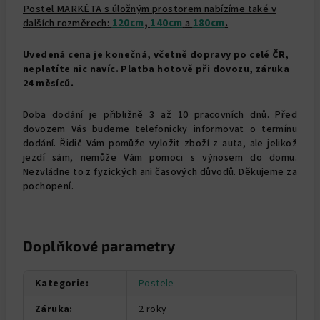
Postel MARKÉTA s úložným prostorem nabízíme také v
dalších rozměrech:
120cm
,
140cm
a
180cm
.
Uvedená cena je konečná, včetně dopravy po celé ČR,
neplatíte nic navíc. Platba hotově při dovozu, záruka
24 měsíců.
Doba dodání je přibližně 3 až 10 pracovních dnů. Před
dovozem Vás budeme telefonicky informovat o termínu
dodání. Řidič Vám pomůže vyložit zboží z auta, ale jelikož
jezdí sám, nemůže Vám pomoci s výnosem do domu.
Nezvládne to z fyzických ani časových důvodů. Děkujeme za
pochopení.
Doplňkové parametry
Kategorie
:
Postele
Záruka
:
2 roky