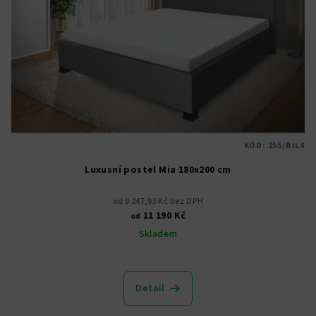
KÓD:
155/BIL4
Luxusní postel Mia 180x200 cm
od 9 247,93 Kč bez DPH
11 190 Kč
od
Skladem
Průměrné
hodnocení
produktu
Detail
je
5,0