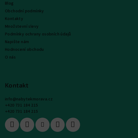
Blog
Obchodní podmínky
Kontakty
Množstevní slevy
Podmínky ochrany osobních údajů
Napište nám
Hodnocení obchodu
O nás
Kontakt
info
@
nabytekmorava.cz
+420 731 184 215
+420 731 184 215