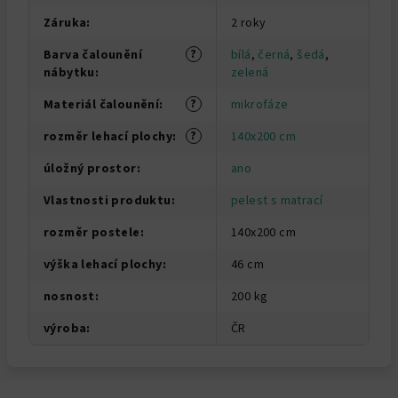
Záruka
:
2 roky
?
Barva čalounění
bílá
,
černá
,
šedá
,
nábytku
:
zelená
?
Materiál čalounění
:
mikrofáze
?
rozměr lehací plochy
:
140x200 cm
úložný prostor
:
ano
Vlastnosti produktu
:
pelest s matrací
rozměr postele
:
140x200 cm
výška lehací plochy
:
46 cm
nosnost
:
200 kg
výroba
:
ČR