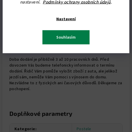
nastavení.
Podmínky ochrany osobních údajů
.
Postel je dodávána v balíku 200x140x40 cm + čelo.
Nábytek dodáváme s podrobným návodem na jeho
Nastavení
sestavení (naleznete také v souborech ke stažení).
Uvedená cena je konečná, včetně dopravy po celé ČR,
Souhlasím
neplatíte nic navíc, platba hotově při dovozu, záruka
24 měsíců.
Doba dodání je přibližně 3 až 10 pracovních dnů. Před
dovozem Vás budeme telefonicky informovat o termínu
dodání. Řidič Vám pomůže vyložit zboží z auta, ale jelikož
jezdí sám, nemůže Vám pomoci s výnosem do domu.
Nezvládne to z fyzických ani časových důvodů. Děkujeme za
pochopení.
Doplňkové parametry
Kategorie
:
Postele