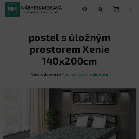
Přejít
na
obsah
Nákupní
Hledat
Přihlášení
postel s úložným
košík
prostorem Xenie
140x200cm
Průměrné
Neohodnoceno
Podrobnosti hodnocení
hodnocení
produktu
je
0,0
z
5
hvězdiček.