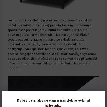
Luxusní postel s úložným prostorem vyrobená z kvalitní
potahové látky (mikrofáze) prošitá tepelným rounem +
spodní část postele je z kvalitní eko kůže. Postel má
pevnou pelest na mechanikách.
Matrace je taštičková
typu
boxspring
, j
ádro matrace se skládá z menších
pružinek s více závity zabalených do taštiček. To
poskytuje
vynikající komfort při spánku tím, že každá
pružina funguje nezávisle na sobě, čímž zaručuje výbornou
bodovou elasticitu. V důsledku toho se matrace přizpůsobí
přirozenému zakřivení těla pro optimální ortopedickou
podporu.
Dobrý den, aby se vám u nás dobře vybíral
nábytek...