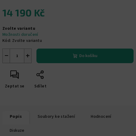
14 190 Kč
Měrná
Zvolte variantu
cena:
Možnosti doručení
Kód:
Zvolte variantu
−
+
Do košíku
Zeptat se
Sdílet
Popis
Soubory ke stažení
Hodnocení
Diskuze