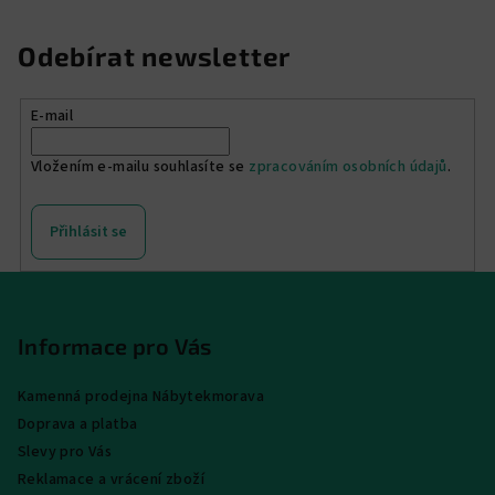
Odebírat newsletter
E-mail
Vložením e-mailu souhlasíte se
zpracováním osobních údajů
.
Přihlásit se
Z
á
p
Informace pro Vás
a
Kamenná prodejna Nábytekmorava
t
Doprava a platba
í
Slevy pro Vás
Reklamace a vrácení zboží