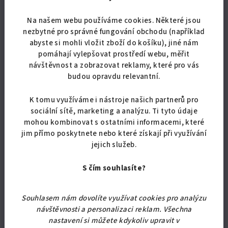
Na našem webu používáme cookies. Některé jsou
nezbytné pro správné fungování obchodu (například
abyste si mohli vložit zboží do košíku), jiné nám
pomáhají vylepšovat prostředí webu, měřit
návštěvnost a zobrazovat reklamy, které pro vás
budou opravdu relevantní.
Maximální nosnost postele je 2 x 100 kg.
K tomu využíváme i nástroje našich partnerů pro
Má moderní
černé
kovové čelo postele s čalouněným
sociální sítě, marketing a analýzu. Ti tyto údaje
středem. Postel je vhodná pro každodenní spaní. Součástí
mohou kombinovat s ostatními informacemi, které
jsou černé kovové nožky a 2 polštářky.
jim přímo poskytnete nebo které získají při využívání
jejich služeb.
Tuto postel s úložným prostorem si můžete vybrat z více
barevných provedení. Čalounění je dle aktuální skladové
S čím souhlasíte?
látky - může se tedy lišit vzorem a odstínem barvy, než je
na obrázku. Je to hlavně z důvodu trvalého zachování velmi
nízké ceny. Jednobarevná látka je vždy stejná.
Souhlasem nám dovolíte využívat cookies pro analýzu
návštěvnosti a personalizaci reklam. Všechna
Prostěradlo si můžete dokoupit
ZDE
nastavení si můžete kdykoliv upravit v