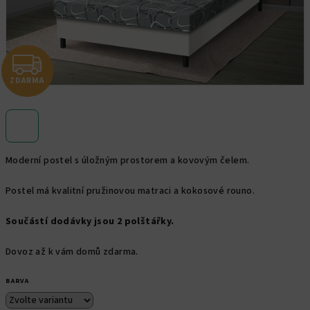
Z
ZDARMA
D
A
R
Moderní postel s úložným prostorem a kovovým čelem.
M
Postel má kvalitní pružinovou matraci a kokosové rouno.
A
Součástí dodávky jsou 2 polštářky.
Dovoz až k vám domů zdarma.
BARVA