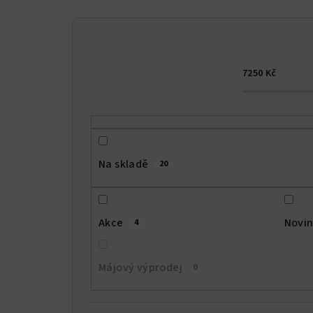
n
í
p
7250
Kč
r
o
d
u
Na skladě
20
k
t
Akce
Novi
4
ů
Májový výprodej
0