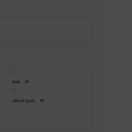
buk
20
ořech lyon
20