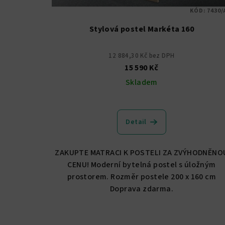
o
KÓD:
7430/
d
Stylová postel Markéta 160
u
12 884,30 Kč bez DPH
k
15 590 Kč
t
Skladem
ů
Detail
ZAKUPTE MATRACI K POSTELI ZA ZVÝHODNĚNO
CENU! Moderní bytelná postel s úložným
prostorem. Rozměr postele 200 x 160 cm
Doprava zdarma.