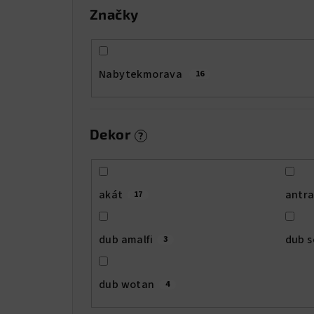
Značky
Nabytekmorava
16
Dekor
?
akát
antra
17
dub amalfi
dub 
3
dub wotan
4