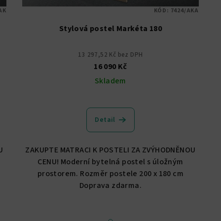
AK
KÓD:
7424/AKA
Stylová postel Markéta 180
13 297,52 Kč bez DPH
16 090 Kč
Skladem
Detail
U
ZAKUPTE MATRACI K POSTELI ZA ZVÝHODNĚNOU
CENU! Moderní bytelná postel s úložným
prostorem. Rozměr postele 200 x 180 cm
Doprava zdarma.