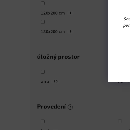
120x200 cm
140x2
1
Sou
per
180x200 cm
9
úložný prostor
ano
ne
20
2
Provedení
?