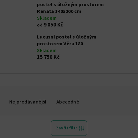
postel s úložným prostorem
Renata 140x200 cm
Skladem
9 050 Kč
od
Luxusní postel s úložným
prostorem Věra 180
Skladem
15 750 Kč
Nejprodávanější
Abecedně
Zavřít filtr