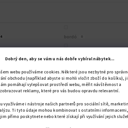
bordó
4
0
á
krémová
0
0
Dobrý den, aby se vám u nás dobře vybíral nábytek...
ašem webu používáme cookies. Některé jsou nezbytné pro správn
žová
skořicová
0
0
ání obchodu (například abyste si mohli vložit zboží do košíku), j
nám pomáhají vylepšovat prostředí webu, měřit návštěvnost a
zobrazovat reklamy, které pro vás budou opravdu relevantní.
lavá
0
u využíváme i nástroje našich partnerů pro sociální sítě, marketi
alýzu. Ti tyto údaje mohou kombinovat s ostatními informacemi
 jim přímo poskytnete nebo které získají při využívání jejich služe