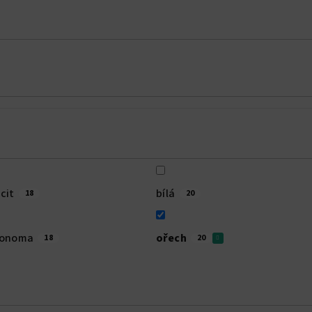
cit
bílá
18
20
sonoma
ořech
18
20