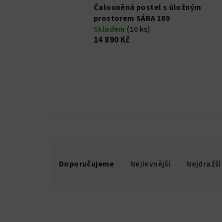
Čalouněná postel s úložným
prostorem SÁRA 180
Skladem
(10 ks)
14 890 Kč
Ř
Doporučujeme
Nejlevnější
Nejdražší
a
z
e