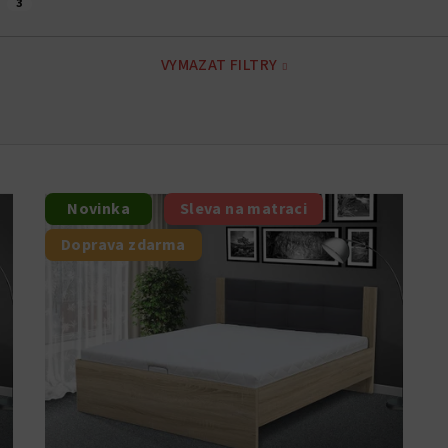
é
3
VYMAZAT FILTRY
Novinka
Sleva na matraci
Doprava zdarma