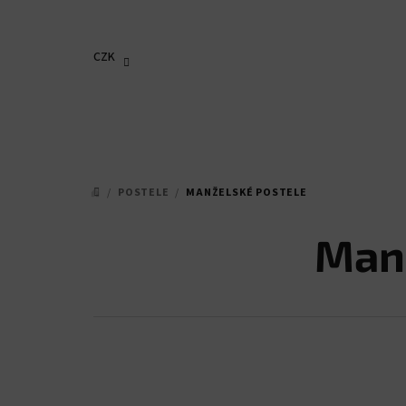
Přejít
na
obsah
CZK
/
POSTELE
/
MANŽELSKÉ POSTELE
DOMŮ
Man